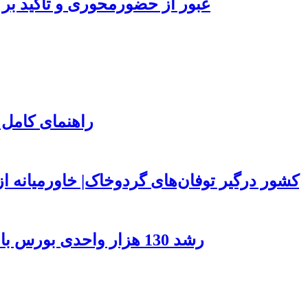
عبور از حضورمحوری و تاکید بر 
راهنمای کامل 
۱۵۰ کشور درگیر توفان‌های گردوخاک| خاورمیانه
رشد 130 هزار واحدی بورس با ورود 6 همت پول حقیقی/ صف خرید 700 نماد