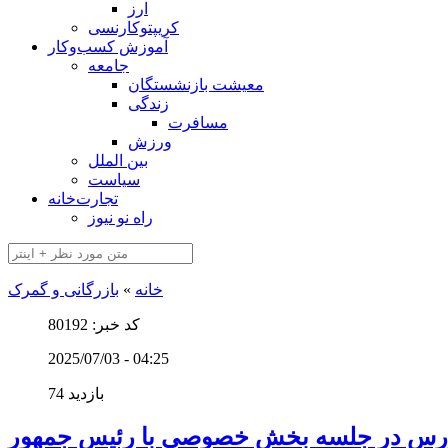
ارز
کریپتوکارنسی
آموزش کسب‌وکار
جامعه
معیشت بازنشستگان
زندگی
مسافرت
ورزش
بین الملل
سیاست
تجارت‌خانه
راه نو نیوز
خانه
»
بازرگانی و گمرک
کد خبر: 80192
2025/07/03 - 04:25
74 بازدید
 بورس در جلسه بخش خصوصی با رئیس جمهور