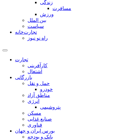
زندگی
مسافرت
ورزش
بین الملل
سیاست
تجارت‌خانه
راه نو نیوز
تجارت
کارآفرینی
اشتغال
بازرگانی
حمل و نقل
خودرو
مناطق آزاد
انرژی
پتروشیمی
مسکن
صنایع غذایی
فناوری
بورس ایران و جهان
بانک و بودجه