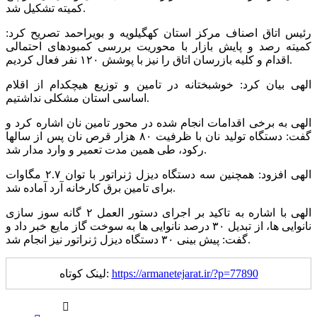
کمیته تشکیل شد.
رئیس اتاق اصناف مرکز استان کهگیلویه و بویراحمد تصریح کرد:
کمیته رصد و پایش بازار با محوریت بررسی کمبودهای احتمالی
اقدام و کلیه بازرسان اتاق را نیز با پوشش ۱۲٠ نفر فعال کردیم.
الهی بیان کرد: خوشبختانه در تامین و توزیع هیچکدام از اقلام
اساسی استان مشکلی نداشتیم.
الهی به برخی اقدامات انجام شده در محور تامین نان اشاره کرد و
گفت: دستگاه تولید نان با ظرفیت ۸٠ هزار قرص نان پس از سالها
رکود، طی همین مدت تعمیر و وارد مدار شد.
الهی افزود: همچنین سه دستگاه دیزل ژنراتور با توان ۲.۷ مگاوات
برای تامین برق کارخانه آرد آماده شد.
الهی با اشاره به تاکید بر اجرای دستور العمل ۲ گانه سوز سازی
نانوایی ها، از تبدیل ۳٠ درصد نانوایی ها به سوخت گاز مایع خبر داد و
گفت: پیش بینی ۳۰ دستگاه دیزل ژنراتور نیز انجام شد.
https://armanetejarat.ir/?p=77890
لینک کوتاه: