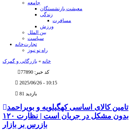
جامعه
معیشت بازنشستگان
زندگی
مسافرت
ورزش
بین الملل
سیاست
تجارت‌خانه
راه نو نیوز
خانه
»
بازرگانی و گمرک
کد خبر: 77890
2025/06/26 - 10:15
81 بازدید
تامین کالای اساسی کهگیلویه و بویراحمد
بدون مشکل در جریان است | نظارت ۱۲٠
بازرس بر بازار