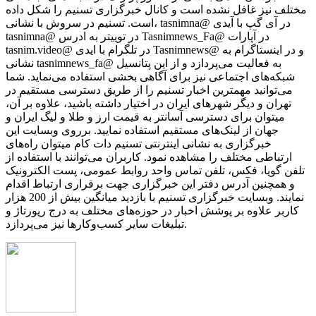
مختلف نیز غافل نشده است و کانال خبرگزاری تسنیم را شکل داده
است. تسنیم در سروش با نشانی، tasnimna@ در آی گپ با آیدی
tasnimna@ در توییتر به ادرس Tasnimnews_Fa@ در آپارات
tasnim.video@ در تلگرام با ایدی Tasnimnews@ و در اینستاگرام به
نشانی tasnimnews_fa@ به فعالیت می‌پردازد و از این پتانسیل
شبکه‌های اجتماعی نیز برای آگاهی بخشی استفاده می‌نماید. شما
می‌توانید مهمترین اخبار تسنیم را از طریق دسترسی مستقیم در
تهران و دیگر شهرهای ایران در اختیار داشته باشید، علاوه بر آن،
میتوان برای دسترسی آسانتر به قیمت ارز و طلا و لیگ ایران و
جهان از لینک‌های مستقیم استفاده نمایید. برروی وبسایت این
خبرگزاری به نشانی اینترنتی تسنیم دات کام میتوان راه‌های
ارتباطی مختلف را مشاهده نمود. کاربران می‌توانند با استفاده از
تلفن گویا، فکس، تلفن تماس واحد روابط عمومی، پست الکترونیک
و همچنین آدرس دفتر این خبرگزاری جهت برقراری ارتباط اقدام
نمایند. وبسایت خبرگزاری تسنیم با بازدید میانگین بیش از 200 هزار
کاربر علاوه بر پوشش اخبار در حوزه‌های مختلف به درج رپورتاژ و
تبلیغات سایر کسب‌وکارها نیز می‌پردازد.