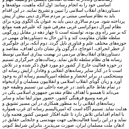
اساسی خود را به انجام رسانند: اول آنکه ماهیت، مولفه‌ها و
دستاوردهای انقلاب اسلامی را تبیین و تشریح نمایند. در این اقدام
باید به نظام سیاسی مبتنی بر مردم سالاری دینی بیش از پیش
پرداخته شود. مردم سالاری دینی باید به عنوان یک الگوی ویژه برای
نظام لیبرال دموکراسی غربی معرفی شود که علیرغم همه موانع
که بر سر راه وی بوده، توانسته است تا چهار دهه در مقابل زورگویی
سلطه طلبان مقاومت کند و با این حال به دستاوردهای مهمی در
حوزه‌های مختلف علم و فناوری نایل گردد. دوم آنکه، برای جلوگیری
از خطر انحراف، اعوجاج، دگرگون وار نشان دادن اهداف، مقاصد و
دستاوردهای انقلاب‌های مردمی در نهضت بیداری اسلامی توسط
رسانه های نظام سلطه تلاش نماید. رسالت‌های خبرگزاری تسنیم
در حوزه فعالیت خارج از کشور دو مورد فوق ذکر شده و در تلاش
است تا در کنار سایر رسانه‌های انقلابی و وفادار، آرایش رسانه ای
مستحکمی در برابر انحصار و سلطه امپریالیسم رسانه ای به وجود
آورد و زبان گویای انقلاب اسلامی و انقلابیون مسلمان و آزادیخواه
در تمام نقاط عالم باشد. در عرصه داخلی نیز، تسنیم وظیفه خود
می‌داند تا همسو با اهداف نظام مقدس جمهوری اسلامی یکی در
عرصه وسیع فرهنگی کشور، حضور موثر ایفا نماید و سایر
رسانه‌های انقلابی را به منظور همکاری در این مسیر تشویق و
هدایت نماید. تسنیم آگاه است که امپریالیسم رسانه ای غرب همواره
با انجام اقداماتی تلاش دارد تا علیه افکار عمومی کشور هجمه وارد
نماید و در این راستا فعالیت‌هایی جهت مهندسی و جابجایی حقایق در
اذهان ملت مسلمان ایران، صورت می‌پذیرد. بنابراین شرایط کنونی