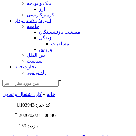
بانک و بودجه
ارز
کریپتوکارنسی
آموزش کسب‌وکار
جامعه
معیشت بازنشستگان
زندگی
مسافرت
ورزش
بین الملل
سیاست
تجارت‌خانه
راه نو نیوز
خانه
»
کار، اشتغال و تعاون
کد خبر: 103943
2026/02/24 - 08:46
159 بازدید