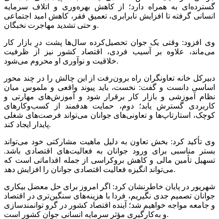
گسترده‌ای به همراه دارد؛ از کاهش بهره‌وری و اتلاف سرمایه
انسانی گرفته تا افزایش نابرابری، تعمیق فقر، کاهش امید اجتماعی
و حتی تشدید مهاجرت نخبگان.
وی افزود: وقتی یک جوان تحصیل‌کرده سال‌ها پشت درِ بازار کار
می‌ماند، علاوه بر آسیب فردی، اقتصاد کشور نیز از ظرفیت
خلاقیت و نوآوری او محروم می‌شود.
دبیرکل خانه تعاونگران راه برون‌رفت از این چالش را در چند محور
اساسی دانست و گفت: نخست، باید پیوند واقعی و ملموس میان
نظام آموزشی و بازار کار برقرار شود و آموزش‌های مهارتی و
کاربردی گسترش یابد؛ دوم، حمایت هدفمند از کسب‌وکارهای
کوچک، استارتاپ‌ها و تعاونی‌های جوانان می‌تواند فرصت‌های شغلی
پایدار ایجاد کند.
وی تأکید کرد: بخش تعاون به دلیل ماهیت مشارکتی خود می‌تواند
بستر مناسبی برای ورود جوانان به فعالیت‌های اقتصادی باشد.
تسهیل تأمین مالی و کاهش بروکراسی از جمله اقداماتی است که
می‌تواند انگیزه فعالیت اقتصادی جوانان را افزایش دهد.
شهریور در پایان خاطرنشان کرد: اگر امروز برای حل معضل بیکاری
جوانان تصمیم جدی نگیریم، فردا با هزینه‌های سنگین‌تری در اقتصاد
و جامعه مواجه خواهیم شد؛ آینده اقتصاد کشور در گرو توانمندسازی
و به‌کارگیری مؤثر سرمایه انسانی جوان کشور است.