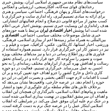
سیاست‌های نظام مقدس جمهوری اسلامی ایران، پوشش خبری
رخدادهای قوای سه‌گانه، افکارسنجی، ارزشیابی و انعکاس
درخواست‌های آشکار و پنهان فرهنگی، اجتماعی، سیاسی و هنری
برای ارائه به مبادی تصمیم‌گیری، راه اندازی سایت و خبرگزاری با
کسب مجوز از مراجع قانونی ذی‌صلاح و انجام فعالیتهای انتشاراتی.
هدف راه‌اندازی این وبسایت خبری تسنیم، پوشش اخبار عربی اعلام
شده است اما پوشش
اخبار اقتصادی ایران
مرتبط با همه حوزه‌های
خبری شامل موضوعات مختلف سیاسی، اجتماعی،
اقتصادی
و
بین‌المللی به همراه سایر زمینه‌ها اعم از بیداری اسلامی، فرهنگی،
ورزشی، اخبار استانها، کاریکاتور، عکس، گرافیک، صوت و فیلم و ...
نیز در دستور کار این خبرگزاری قرار دارد. تسنیم همواره استفاده از
فناوری های روز اطلاع رسانی در دنیا و نیز مدیاهای مختلف بویژه
صوت و تصویر را سرلوحه کار خود قرار داده و در راستای تحقق
رسالت و اهدافش بهره گیری از ابزارهای مختلف رسانه‌ای را به نحو
احسن به عمل می‌رساند. خبرگزاری تسنیم، فعالیت در دو حوزه
کاری داخل و خارج کشور را جزو اهداف خود تعیین کرده و بر آن
است تا اقدامات لازم جهت آگاهی بخشی و بصیرت افزایی در این دو
حوزه را انجام دهد. در عرصه خارجی، واقعیت‌ها نشان می‌دهد که
برخلاف تلاش های نظام سلطه برای جلوگیری از نفوذ و انتشار
ماهیت و پیام‌های انقلاب اسلامی، تاثیرگذاری آن همچنان این انقلاب
و اهداف آن سرمشق انقلابیون در نهضت بیداری اسلامی شده است
و در جنگ نرم علیه ایران موفق عمل می‌کند. در شرایطی که انقلاب
اسلامی ابتکار عمل را در عرصه جنگ نرم به دست گرفته است،
رسانه‌های وفادار به انقلاب اسلامی بایستی دو وظیفه مهم و