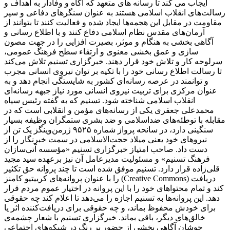
ایجاب می کند تا رسانه های متعهد که آگاه و وفادار به اهداف و
رسالت‌های انقلاب اسلامی هستند به عنوان سنگرهای دفاعی و سپر
مقاومت در مقابل این هجمه‌ها ایجاد شده و فعالیت کنند تا بتوانند از
آرمان‌های مقدس نظام اسلامی دفاع کنند و با اطلاع رسانی و
آگاهی بخشی به هنگام و موثر، بصیرت افزایی را در جهت مصون
سازی و عمق بخشی معنوی و ارتقاء سطح فرهنگ عمومی،
سرلوحه کار و تلاش خود قرار دهند. خبرگزاری تسنیم تلاش می‌کند
تا رسالت اطلاع رسانی خود را با تکیه بر توان نیروی انسانی مجرب
و توانمند در عرصه رسانه‌ای کشور به شایستگی انجام دهد و به
عنوان مرکزی برای تربیت نیروی انسانی مورد نیاز جبهه رسانه‌ای
انقلاب اسلامی شناخته شود. تسنیم که به گفته رئیس سپاه
محمدعلی جعفری یکی از رسانه‌های مؤمن و انقلابی است که در
مقابله با توطئه‌های ضداسلامی و ضد بشری ستمگران وظیفه بسیار
سنگینی دارد، در سانحه پرواز شماره ۹۵۲۵ ژرمن‌وینگز یک تن از
نیروهای خود یعنی میلاد حجت‌الاسلامی در سمت خبرنگار را از
دست داد. صاحب امتیاز خبرگزاری تسنیم «مؤسسه آتی‌سازان
فرهنگ تسنیم» و مسئولیت مدیرعامل آن نیز برعهده سید مجید
قلی‌زاده‌ قرار دارد. تسنیم موفق شده است تا چند پروانه حق تکثیر
را با عنوان پروانه‌های کرییتیو کامنز (Creative Commons) دریافت
کند و تمام محتواهای خود را با این پروانه در اختیار عموم مردم قرار
دهد. این پروانه‌ها به تسنیم اجازه را می‌دهد تا اعلام کند چه حقوقی
برای خودش محفوظ بماند، و چه حقوقی برای دریافت‌کننده اثر یا
خالق‌های دیگر، باقی بماند. خبرگزاری تسنیم با شعار چشمه‌ی
جوشان آگاهی بخشی از حضور پر رنگ در شبکه‌های اجتماعی