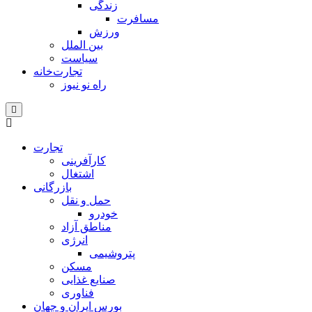
زندگی
مسافرت
ورزش
بین الملل
سیاست
تجارت‌خانه
راه نو نیوز
تجارت
کارآفرینی
اشتغال
بازرگانی
حمل و نقل
خودرو
مناطق آزاد
انرژی
پتروشیمی
مسکن
صنایع غذایی
فناوری
بورس ایران و جهان