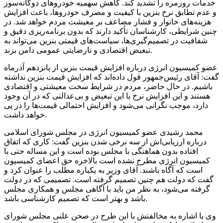
خدمات روزمره را تشدید کند. کاهش سهمیه خودروهای دوگانه‌سوز
و عدم تطابق نرخ بنزین با کیفیت و مصرف خودروها، باعث افزایش
هزینه‌های خانوار و فشار مضاعف بر معیشت مردم خواهد شد. در
چنین شرایطی، کارشناسان تأکید دارند که بدون برنامه‌ریزی دقیق و
شفافیت در تصمیم‌گیری‌ها، سیاست‌های قیمتی بنزین می‌تواند به
تبعیض اقتصادی و نارضایتی عمومی دامن بزند.
عضو کمیسیون انرژی درباره افزایش قیمت بنزین از پانزدهم آذرماه
گفت: آقای رئیس‌جمهور قول داده‌اند که افزایش قیمت بنزین نداشته
باشیم. در حال حاضر، مردم در شرایط سخت معیشتی و اقتصادی
هستند و این افزایش نرخ با این تبعیض و بی‌عدالتی که در آن وجود
دارد، موجب نگرانی می‌شود و افزایش احتمالی قیمت‌ها را در پی
خواهد داشت.
محمد رشیدی عضو کمیسیون انرژی در مجلس شورای اسلامی
درباره ارزیابی‌اش از سه نرخی شدن بنزین گفت: کاری که اتفاق
افتاده بدون هماهنگی با مجلس بوده است و این مساله حتی با
کمیسیون انرژی مطرح نشده است بالاخره حق اعضای کمیسیون
است که آگاه باشند. آقای وزیر به یکباره مطلب را عنوان کرد و
گفت که دولت هم چنین تصمیم گرفته است. تصمیمی که در دولت
گرفته می‌شود، به نظر من باید با آگاهی مجلس و همکاری مجلس
باشد و بهتر است که تصمیم کارشناسی باشد.
وی با اشاره به مخالفتش با این طرح در صحن علنی مجلس شورای