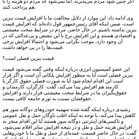
اگر چنین شود مردم می‌پذیرند، اما نمی‌شود که مردم دو هزینه را با
هم پرداخت کنند.
وی ادامه داد: این موارد از دلایل مخالفت ما با افزایش قیمت بنزین
است، ضمن اینکه آقای رئیس‌جمهور قول داده‌اند که افزایش قیمت
بنزین نداشته باشیم. در حال حاضر، مردم در شرایط سخت معیشتی
و اقتصادی هستند و این افزایش نرخ با این تبعیض و بی‌عدالتی که در
آن وجود دارد، موجب نگرانی می‌شود و احتمالا افزایش برخی
قیمت‌ها را در پی خواهد داشت.
قیمت بنزین فصلی است؟
این عضو کمیسیون انرژی درباره اینکه وقتی گفته می‌شود قیمت
بنزین فصلی است آیا به منظور افزایش پلکانی آن است و اگر قرار
است این اقدام انجام شود آیا به صورت فصلی حقوق کارگر یا
کارمند هم افزایش پیدا می‌کند، گفت: کارگران، کارمندان و
حقوق‌بگیران ما در شرایط سخت معیشتی قرار دارند و افزایش
حقوقشان نسبت به تورم جامعه کافی نیست.
رشیدی درباره اینکه گفته شده سهمیه خودروهای دوگانه سوز هم
کاهش پیدا می‌کند، با توجه به اینکه اغلب ناوگان حمل و نقل عمومی
و تاکسی‌های اینترنتی دوگانه سوز هستند آیا این اقدام منجر به
افزایش هزینه حمل و نقل و در نتیجه افزایش سایر اقلام نمی‌شود،
گفت: در حال حاضر قسمت عمده‌ای از حمل و نقل ما با خودروهایی
که در اختیار مردم است انجام می‌شود. شاید ۳۰ درصد از افرادی که