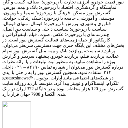
نیوز قیمت خودرو، انرژی، تجارت با زیرحوزه؛ اصناف، کسب و کار،
نمایشگاه و گردشگری، اقتصاد با زیرحوزه؛ بانک و بیمه، بورس،
گسترش نیوز مسکن، فرهنگ با زیرحوزه؛ سینما و تلویزیون،
موسیقی و آموزشی، جامعه با زیرحوزه؛ سبک زندگی، حوادث،
فناوری و شهری، ورزش با زیرحوزه؛ فوتبال، منهای فوتبال،
سیاست با زیرحوزه؛ سیاست داخلی و سیاست بین الملل،
چندرسانه‌ای با زیرحوزه؛ عکس، صوت، فیلم، اینفوگرافی و
کاریکاتور از جمله زمینه‌های فعالیت گسترش نیوز است. در
بخش‌های مختلف این پایگاه خبری جهت دسترسی سریعتر می‌توان،
پربازدید سیاست، پربازدید بانک و بیمه مثل گسترش نیوز سهام
عدالت، پربازدید فیلم، پربازدید خودرو، پیشنهاد سردبیر و گزارش
ویژه را مشاهده نمایید. به منظور ثبت تبلیغات و یا ارائه نظرات
درباره گسترش نیوز می‌توان از شماره تماس ۸۲۱۹۰ – ۰۲۱ داخلی
۲۱۴ استفاده نمود. همچنین گسترش نیوز را به راحتی با آیدی
gostareshnews@ در شبکه‌های اجتماعی مانند آپارات، یوتیوب،
تلگرام، اینستاگرام و توییتر پیدا کرد. متوسط بازدید روزانه سایت
گسترش نیوز 120 هزار مخاطب بوده و در جایگاه 372 ایران در رنک
بندی الکسا و 7908 جهان قرار دارد.