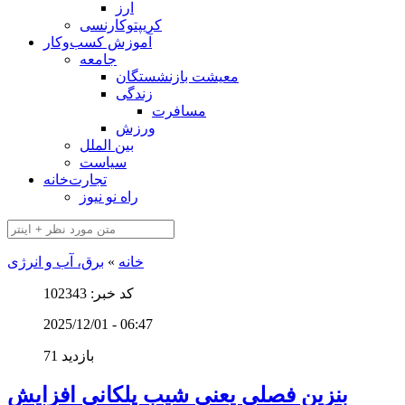
ارز
کریپتوکارنسی
آموزش کسب‌وکار
جامعه
معیشت بازنشستگان
زندگی
مسافرت
ورزش
بین الملل
سیاست
تجارت‌خانه
راه نو نیوز
خانه
»
برق، آب و انرژی
کد خبر: 102343
2025/12/01 - 06:47
71 بازدید
بنزین فصلی یعنی شیب پلکانی افزایش