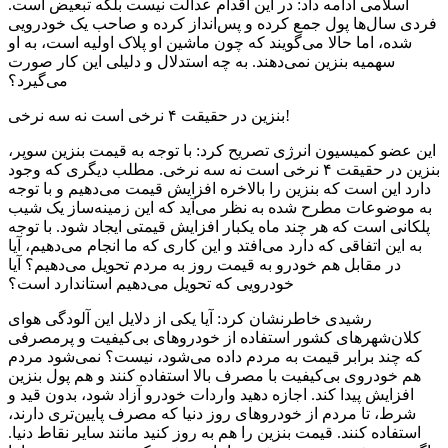
اسلامی ادامه داد: در این اقدام عدالت نیست بلکه تبعیض است.
فردی سال‌ها پول جمع کرده و پس‌انداز کرده و صاحب یک خودرویی
شده، اما حالا می‌گویند که چون ماشین او پلاک اولیه است، به او
سهمیه بنزین نمی‌دهند. به چه استدلال و دلیلی این کار صورت
می‌گیرد؟
بنزین در حقیقت ۴ نرخی است نه سه نرخی!
این عضو کمیسیون انرژی تصریح کرد: با توجه به قیمت بنزین سوپر،
بنزین در حقیقت ۴ نرخی است نه سه نرخی. مطلب دیگری که وجود
دارد این است که بنزین را بالاخره افزایش قیمت می‌دهیم و با توجه
به موضوعات مطرح شده به نظر می‌آید که این زمینه‌ساز یک شیب
پلکانی است که هر چند ماه یکبار افزایش قیمتی ایجاد شود. با توجه
به این اتفاقی که دارد می‌افتد و این کاری که ما انجام می‌دهیم، آیا
در مقابل هم خودرو به قیمت روز به مردم تحویل می‌دهیم؟ آیا
خودرویی که تحویل می‌دهیم استاندارد است؟
رشیدی خاطرنشان کرد: آیا یکی از دلایل این آلودگی هوای
کلان‌شهرهای کشور استفاده از خودروهای بی‌کیفیت و پرمصرفی
که چند برابر قیمت به مردم داده می‌شود، نیست؟ نمی‌شود مردم
هم خودروی بی‌کیفیت با مصرف بالا استفاده کنند و هم پول بنزین
افزایش پیدا کند. اجازه دهید واردات خودرو آزاد شود، بدون قید و
شرط، تا مردم از خودروهای روز دنیا که مصرف پایین‌تری دارند،
استفاده کنند. قیمت بنزین را هم به روز کنید مانند سایر نقاط دنیا.