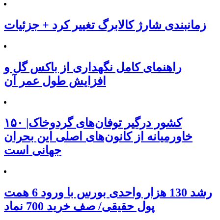
زمانبندی شارژ کالابرگ تغییر کرد + جزئیات
راهنمای کامل نگهداری از باکس گل و
افزایش طول عمر آن
۱۵۰ کشور درگیر توفان‌های گردوخاک|
خاورمیانه از کانون‌های اصلی این بحران
جهانی است
رشد 130 هزار واحدی بورس با ورود 6 همت
پول حقیقی/ صف خرید 700 نماد