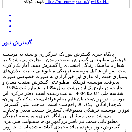
https://armanetejarat.ir/?p=102343
لینک کوتاه:
گسترش نیوز
پایگاه خبری گسترش نیوز یک خبرگزاری وابسته به موسسه
فرهنگی مطبوعاتی گسترش صنعت معدن و تجارت می‌باشد که با
شعار با ما سبک زندگی اقتصادی را گسترش دهید، آغاز بکار کرده
است. پس از تشکیل موسسه فرهنگی مطبوعاتی صمت، تلاش‌های
بسیاری جهت راه‌اندازی این خبرگزاری به صورت خصوصی صورت
پذیرفت. مؤسسه فرهنگی مطبوعاتی گسترش صنعت معدن و
تجارت، در تاریخ یک اردیبهشت سال 1394 به شماره ثبت 35854 و
شناسه ملی 14004862024 به ثبت رسیده است. دفتر مرکزی این
موسسه در تهران- خیابان قایم مقام فراهانی- جنب کلینیک تهران-
کوچه آزادگان - پلاک 26 واقع شده است. صاحب امتیاز گسترش
نیوز را موسسه فرهنگی مطبوعاتی گسترش صنعت معدن و تجارت
می‌باشد. مدیر مسئول این پایگاه خبری و موسسه فرهنگی
مطبوعاتی صمت نیز ناصر بزرگمهر بوده، مسئولیت سردبیری
گسترش نیوز برعهده میلاد محمدی گذاشته شده است. شروین