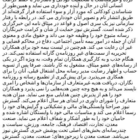
انسانی آنان در حال و آینده خودداری می نماید و همین‌طور از
شناساندن کودکانی که مورد آزار و سوء استفاده قرار گرفته‌اند از
طریق انتشار نام و تصویر آنان خودداری می کند. در رابطه با رفتار
سازمانی نیز یک سری اصول و قواعد در میثاق نامه این خبرگزاری
ذکر شده است. گسترش نیوز حمایت از شأن و کرامت خبرنگاران
رسانه متبوع خود را وظیفه خود می داند و حقوق مادی و معنوی
آنان از جمله در امور بیمه تأمین اجتماعی، دفاع در محاکم قضایی و
غیر آن رعایت می کند. هم‌چنین در لیست بیمه خود برای همکاران
تحریریه از سمت‌های غیرِ روزنامه‌ن گارانه استفاده نمی‌کند. در
هنگام جذب و به کارگیری همکاران تمام وقت، به ‌ویژه اگر در یکی
از رسانه‌های عضو میثاق، مشغول به کار باشند، صرفا پس از تسویه‌
حساب و اظهار رضایت مدیر رسانه محل اشتغال قبلی، آنان را برای
همکاری می‌پذیرد. برای پیش‌گیری از تطمیع رسانه و روزنامه
‌نگاران، دریافت هدیه غیرمتعارف از سازمان‌ها و اشخاص را امری
ناپسند می‌داند و به ‌هیچ ‌وجه چنین هدیه‌هایی را نمی پذیرد و همکاران
خود را هم از پذیرش چنین هدایایی منع می نماید. میزان هدیه
متعارف را شورای داوری در ابتدای هر سال اعلام می‌کند. گسترش
نیوز صراحتا وابستگی‌های مالی و تشکیلاتی و گرایش‌های خود را
رسما اعلام می کند و مناسبات مالی خود با وابستگان اشاره شده و
حامیان خود را به ‌طور آشکار و شفاف اعلام می نماید. صنعت
معدن، تجارت، اقتصاد، فرهنگ، جامعه، ورزش، سیاست و
چندرسانه‌ای بخش‌های اصلی تحت پوشش خبری گسترش نیوز
می‌باشد. صنعت معدن با زیرحوزه‌های؛ صنعت، معدن، گسترش