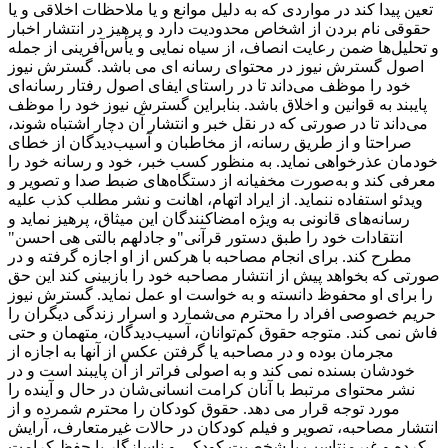
تعین پیدا کند در مواردی که به دلیل موانع و یا ملاحظات اخلاقی و یا
حقوقی نام بردن از اشخاص محدودیت دارد و پرهیز در انتشار اخبار
و تحلیل‌ها ضمن رعایت انصاف، از سیاه ‌نمایی و یأس‌آفرینی از جمله
اصول گسترش نیوز در محتوای رسانه ای می باشد. گسترش نیوز
خود را موظف می‌داند تا در راستای ایفای اصول رفتار رسانه‌ای
پایبند به قوانین و اخلاق باشد. بنابراین گسترش نیوز خود را موظف
می‌داند تا در صورتی که در نقل خبر و انتشار آن دچار اشتباه شوند،
صراحتا و از طریق رسانه، از مخاطبان و آسیب‌دیدگان از خطای
خودمان عذرخواهی نماید. به منظور کسب خبر، خود و رسانه خود را
معرفی کند و به‌صورت مخفیانه از دستگاه‌های ضبط صدا و تصویر و
ویدئو استفاده ننماید. از ایراد اتهام، اهانت و نشر مطلب کذب علیه
رسانه‌های قانونی به ‌ویژه امضاکنندگان این میثاق، پرهیز نماید و
انتقادات‌ خود را طبق دستور قرآنی"و جادلهم بالتی هی احسن"
مطرح کند. برای انجام مصاحبه با هرکس از او اجازه گرفته و در
صورتی که بخواهد پیش از انتشار مصاحبه خود را بازبینی کند این حق
را برای او محفوظ دانسته و به خواست او عمل نماید. گسترش نیوز
حریم خصوصی افراد را محترم می‌شمارد و اسرار زندگی دیگران را
فاش نمی کند. متوجه حقوق کم‌توانان، آسیب‌دیدگان، متهمان و حتی
مجرمان بوده و در مصاحبه یا گرفتن عکس از آنها به اجازه از
خودشان بسنده نمی کند و به اصولی فراتر از آن پایبند است و در
نشر محتوای مرتبط با آنان کرامت انسانی‌شان در حال و آینده را
مورد توجه قرار می دهد. حقوق کودکان را محترم شمرده و از
انتشار مصاحبه، تصویر و فیلم کودکان در حالات غیرمتعارف، آرایش
کرده و غیرمنتاسب با شخصیت کودکی و ناسازگار با حفظ کرامت