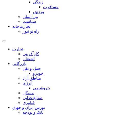
زندگی
مسافرت
ورزش
بین الملل
سیاست
تجارت‌خانه
راه نو نیوز
تجارت
کارآفرینی
اشتغال
بازرگانی
حمل و نقل
خودرو
مناطق آزاد
انرژی
پتروشیمی
مسکن
صنایع غذایی
فناوری
بورس ایران و جهان
بانک و بودجه