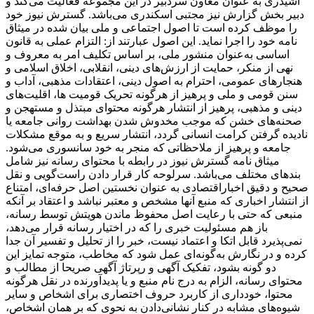
اُشیدری به عنوان معاون سردبیر در این مجموعه فعالیت می‌کند و
دبیر بخش گزارش نیز مجتبی اسکندری می‌باشد. گسترش نیوز خود
را موظف کرده است تا اصول اجتماعی و ملی بیان شده در میثاق
نامه خود را اجرا نماید. این اصول عبارتند از: التزام عملی به قانون
اساسی به‌عنوان منشور ملی، بر اساس تکلیف امر به‌ معروف و
نهی از منکر، حمایت از ارزش‌های دینی، انقلابی، اخلاق اسلامی و
هنجارهای عمومی، احترام به اصول دینی، اعتقادات مذهبی، آداب و
سنن قومی و ملی و ‌پرهیز از هرگونه تحریک قومیت ‌ها، اقلیت‌های
دینی و مذهبی، پرهیز از انتشار هرگونه محتوای مبتذل و مستهجن و
صحنه‌های خشن که موجب مخدوش شدن بهداشت روانی جامعه یا
نادیده گرفتن کرامت انسانی گردد، انتشار سریع و به‌ موقع مشکلات
جامعه و پرهیز از ملاحظاتی که منجر به خود سانسوری می‌شود.
میثاق نامه گسترش نیوز در رابطه با محتوای رسانه نیز شامل
بندهای مختلف می‌باشد. سرلوحه کار قرار دادن راست‌گویی و نقل
صحیح و دقیق اخباراقتصادی به ‌عنوان نخستین اصل حرفه‌ای، امتناع
از انتشار اخباری که منبع آنها مشخص و معتبر نباشد و اعتقاد بر آنکه
منبعی که حتی با رعایت اصل محفوظ ماندن هویتش توسط رسانه،
باز هم مسئولیت خبری را که در اختیار رسانه قرار می‌دهد،
نمی‌پذیرد قابل اتکا و اعتماد نیست، خبر را از تحلیل و تفسیر آن جدا
کرده و در نگارش به‌گونه‌ای عمل شود که مخاطب، متوجه تمایز این
دو گونه بشود، تفکیک آگهی و رپرتاژ آگهی صریحا از مطالب و
محتوای رسانه، الزام به درج نام منبع و یا پدیدآورنده در نقل هرگونه
محتوا، خودداری از کاربرد حروف اختصاری برای اشخاص و سایر
شیوه‌های مشابه در کنار نشانی‌دادن به نحوی که بر همان اشخاص،