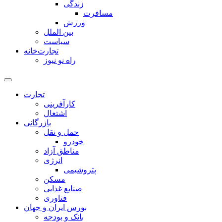
زندگی
مسافرت
ورزش
بین الملل
سیاست
تجارت‌خانه
راه نو نیوز
تجارت
کارآفرینی
اشتغال
بازرگانی
حمل و نقل
خودرو
مناطق آزاد
انرژی
پتروشیمی
مسکن
صنایع غذایی
فناوری
بورس ایران و جهان
بانک و بودجه