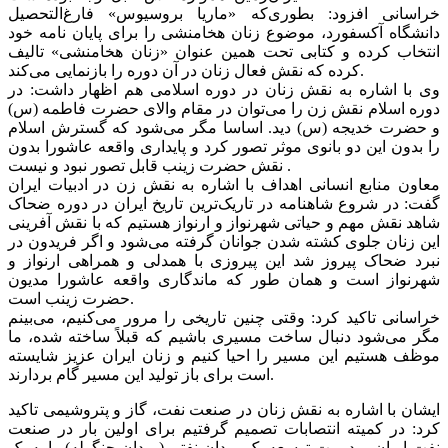
خراسانی افزود: بطوری‌که «ماریا بروسیوس» فارغ‌التحصیل
دانشگاه آکسفورد‌، موضوع زنان هخامنشی را برای پایان نامه خود
انتخاب کرده و کتابی تحت همین عنوان «زنان هخامنشی» تالیف
کرده که نقش فعال زنان در آن دوره را بازنمایی می‌کند.
وی با اشاره به نقش زنان در دوره اسلامی هم اظهار داشت: در
دوره اسلام نقش زن را می‌توان در مقام والای حضرت فاطمه (س)
و حضرت خدیجه (س) دید. اساسا مگر می‌شود که گسترش اسلام
را بدون این دو بانوی موثر تصور کرد و پایداری واقعه عاشورا بدون
نقش حضرت زینب قابل تصور نبود و نیست .
معاون منابع انسانی اهداف با اشاره به نقش زن در ادبیات ایران
گفت: در شروع شاهنامه در تاریک‌ترین تاریخ ایران در دوره ضحاک
شاهد نقش مهم و حیاتی شهرنواز و ارنواز هستیم که با نقش آفرینی
این زنان جلوی کشته شدن جوانان گرفته می‌شود و اگر فریدون در
نبرد ضحاک پیروز شد این پیروزی با همدلی و همراهی ارنواز و
شهرنواز است و همان طور که ماندگاری واقعه عاشورا مدیون
حضرت زینب است.
خراسانی تاکید کرد: وقتی چنین تاریخی را مرور می‌کنیم، می‌بینم
مگر می‌شود دنبال ساخت مسیری باشیم که قبلاً ساخته شده، ما
موظف هستیم این مسیر را احیا کنیم و زنان ایران عزیز شایسته
است برای باز تولید این مسیر گام بردارند.
ایشان با اشاره به نقش زنان در صنعت نفت، گاز و پتروشیمی تاکید
کرد: در کمیته انتصابات تصمیم گرفتیم برای اولین بار در صنعت
نفت ایران، مدیریت توسعه یک میدان نفتی (میدان چنگوله) را به یک