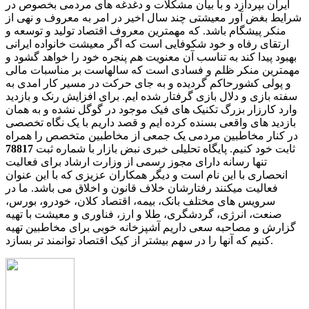
ایران بپردازد و با بیان مشکلات و دغدغه های مردمی بخصوص در
شرایط بغض آور معیشتی چند سال اخیر در امر به معروف و نهی از
منکر پیشگام باشد. که مهمترین معروف اقتصاد تولید و توسعه و
ارتقای رفاه و خود شکوفایی است که اگر معیشت خانواده ایرانی
بهبود پیدا کند به تناسب آن معنویت هم پنجره خود را خواهد گشود و
مهمترین منکر ظلم و فسادی است که سالهاست بر مناسبات مالی
و پولی کشورحاکم گردیده و به جای حرکت در مسیر کار امدی به
سفته بازی و دلال بازی گرفتار شده ایم. برای افزایش رنک و بازدید
وارد کارزار بزرگ تکنیک های فیک موجود در گوگل نشده و به همان
بازدید های واقعی بسنده کرده ایم و قصد داریم با یک نگاه تخصصی
در کنار مخاطبین مردمی یک جمعی از مخاطبین متخصص را همراه
ثابت خود کنیم. پایگاه تحلیلی خبری نبض بازار با شماره ثبت
78817
تنها رسانه دارای مجوز رسمی از وزارت ارشاد برای فعالیت
انحصاری با این نام است و دیگر همکاران عزیزی که با این عنوان
فعالیت میکنند رفتارشان خلاف قانون و اخلاق می باشد. ما در
سرویس های مختلف بانک، بیمه، اقتصاد کلان، خودرو، بورس،
صنعت، انرژی، گردشگری، طلا و ارز، فناوری و معیشت با تهیه
گزارش و مصاحبه سعی داریم آشپزخانه خوبی برای مخاطبین تهیه
کنیم که آنها را در سهم بیشتر از کیک اقتصاد توانمند تر بسازد.