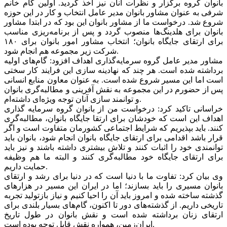
بانوان گروه برگزار و نظرات آنان نیز اخذ گردید. اولین گام خانم
شرفی به عنوان مشاور بانوان مدیر عامل انتخاب و کار در این حوزه
شروع شد. درخواست ما از مشاور بانوان این بود که در ابتدا مشاور
بانوان برای هلدینگ‌ها منصوب گردد و پس از برنامه‌ریزی مناسب
برای ارتقای جایگاه بانوان؛ انتخاب مشاور امور بانوان برای ١٨٠
شرکت زیر مجموعه هم انجام شود.
مشاور مدیر عامل گروه سرمایه‌گذاری اهداف افزود: گام‌های اولیه
برداشته شده است. هر چند که نهادینه سازی این فرایند کار سختی
است اما این مسیر شروع شده ‌است. به عنوان معاون منابع انسانی
پس از حضورم در این مجموعه به نقش آفرینی و مطالبه‌گری بانوان
و توانمند سازی آنان توجه ویژه‌ای داشته‌ام. ‌
خراسانی تاکید کرد: درخواست من از بانوان گروه سرمایه گذاری
اهداف این ‌است که خودشان برای ارتقا جایگاه بانوان‌، مطالبه‌گری
کنند. باید بپذیریم که شرایط اجتماعی کشورمان متفاوت است و اگر
قرار باشد اقدامی برای ارتقای جایگاه بانوان انجام شود، بانوان باید
توانمندی‌ خود را اثبات کنند و تلاش بیشتری داشته باشند و نیز باید
برای ارتقای جایگاه خود مطالبه‌گری کنند و البته ما هم وظیفه
حمایت‌ داریم.
وی بیان کرد: تفاوت ما با دنیا است که در دنیا برای رشد و ارتقای
بانوان مسیری را باید بسازند؛ اما در ایران این مسیر در هزارهای
گذشته ساخته شده و امروز باید آن را احیا کنیم و نیاز بازتولید تجربه
تاریخی داریم. از گذشته‌های دور تا اکنون، گام‌های بسیار بلندی برای
ارتقای زنان برداشته شده ‌است و نقش بانوان در طول تاریخ
ایران‌زمین، همواره نقش قابل توجه بوده است.