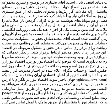
دنیای اقتصاد تابان است. آقای بختیاری در توضیح و تشریح مجموعه
کشف شده در روزنامه از جهات مختلف و تحقق بخشیدن به برنامه‌های
دازی شود. این تصمیم بدلیل عدم برخورداری از پتانسیل ارائه مقالات، گزارش‌ها و محتوای تحلیلی که از عمق بیشتری
وز به اطلاعاتی نیاز پیدا خواهد کرد که نه در قالب روزنامه و نه در
شخصی و هم موبایل‌های هوشمند می‌تواند کارایی گردش باز اطلاعات را
ر ایران از منظر اقتصادی بدنبال ایجاد یک منبع به زبان اصلی برای
 هلدینگ یعنی روزنامه انگلیسی «financial tribion» را به فعالان اقتصادی و بنگاه‌ها عرضه شد. فعالیت‌های توسعه
 پایگاه خبری «اقتصادنیوز» از جمله اقدامات توسعه بخشی به ارکان‌های
وزیان گذاشته شده است. آقای محمدصادق نخجوانی مسئولیت مدیریت
ب سادات میرهادی مدیریت می‌کند. به منظور انجام وظایف دبیر سایت
ی‌باشد. برای برقراری تماس با هر بخش و مسئول مربوطه در اقتصاد
این خبرگزاری با بخش مدنظر ارتباط برقرار کنند. از دیگر خدماتی که
ری پربازدید برای بهبود وضعیت سایت خود بهره ببرند. در صفحه تماس با
ازم به یادآوری است که موضوعات اقتصادنیوز بورس، اقتصاد نیوز ارز
را برای درج در روزنامه و وبسایت اقتصاد نیوز، دنیای اقتصاد، روزنامه
 فکس، ایمیل و حساب تلگرام اعلام شده در اختیار مدیریت قرار دهند.
نند و با دانلود اقتصاد نیوز از
اخبار اقتصادی ایران
و
جهان باخبر شوند. اقتصاد نیوز در تلگرام با آدرس eghtesadnews_com@ در اینستاگرام با آیدی eghtesadnews_com@ در توییتر با آدرس eghtesadnews@ و در فیس‌بوک با نشانی eghtesadnews فعالیت می‌کند.
د. علاوه بر آن، افرادی که تمایل به مراجعه حضوری دارند می‌توانند به
نی که مایل به همکاری با رسانه‌ اقتصاد نیوز می‌باشند می‌توانند رزومه خود را از طریق ایمیل سازمانی
jobs@den.ir تکمیل و ارسال نمایند. پس از بررسی رزومه‌ها، از افرادی که دارای شرایط مورد نیاز باشند، برای مصاحبه دعوت بعمل می‌آید. باید توجه داشته باشید که تقاضای همکاری صرفا با ارسال رزومه از
ریت منابع انسانی وپشتیبانی برای انجام مصاحبه بصورت تماس تلفنی