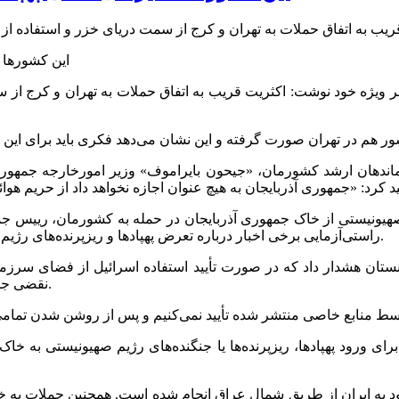
ر ویژه خود نوشت: اکثریت قریب به اتفاق حملات به تهران و کرج از 
ندهان ارشد کشورمان‌، «جیحون بایراموف» وزیر امورخارجه جمهوری
رژیم صهیونیستی از خاک جمهوری آذربایجان در حمله به کشورمان، رییس ‌
راستی‌آزمایی برخی اخبار درباره تعرض پهپادها و ریزپرنده‌های رژیم صهیونیستی به آسمان ایران، از طریق فضای سرزمینی آن کشور شد.
تان هشدار داد که در صورت تأیید استفاده اسرائیل از فضای سرزمینی 
نقضی جدی تلقی خواهد کرد و انتظار دارد باکو پاسخ رسمی و شفاف ارائه دهد.
ای ورود پهپادها، ریزپرنده‌ها یا جنگنده‌های رژیم صهیونیستی به خ
د به ایران از طریق شمال عراق انجام شده است. همچنین حملات به خرم‌آ