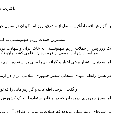
اکثریت قریب به اتفاق حملات به تهران و کرج از سمت دریای خزر و استفاده از حریم هوائی همسایه شمالی ایران یعنی جمهوری آذربایجان بوده است.
به گزارش اقتصادآنلاین به نقل از مشرق، روزنامه کیهان در ستون خب
بیشترین حملات رژیم صهیونیستی به کشور هم در تهران صورت گرفته و این نشان می‌دهد فکری باید برای این کشور همسایه شمالی کرد تا در آینده با وضعیت مشابه روبه‌رو نشویم.
یک روز پس از حملات رژیم صهیونیستی به خاک ایران و شهادت فرما
مناسبت شهادت جمعی از فرماندهان نظامی کشورمان‌، تأکید کرد: «جمهوری آذربایجان به هیچ عنوان اجازه نخواهد داد از حریم هوائی یا خاک این کشور برای حمله به ایران یا سایر کشورها استفاده شود».
اما به ‌دنبال انتشار برخی اخبار و گمانه‌زنی‌ها مبنی ‌بر استفاده 
در همین رابطه‌، مهدی سبحانی سفیر جمهوری اسلامی ایران در ارمنس
‌او گفت: «برخی اطلاعات و گزارش‌هایی را که توسط منابع خاصی منتشر شده تأیید نمی‌کنیم و پس از روشن شدن تمامی شرایط، درباره واکنش خود به این موضوع تصمیم‌گیری خواهیم کرد».
‌اما به‌جز جمهوری آذربایجان که در مظان استفاده از خاک کشورش بر
بررسی‌های اولیه نشان می‌دهد که حملات به تبریز و اطراف آن با ورو