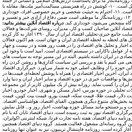
بعیض خصومت آمیز در این زمینه‌ها و همچنین تشویق و تحریک به جنگ تجاوزکارانه نسبت به کشورهای دیگر خودداری می‌کند. ۹- روزنامه‌نگار ما برای پاسداشت ارزش‌های اسلامی و انسانی از جمله
عدالت‌طلبی، آزادیخواهی، صلح و امنیت بشر، استقلال و پیشرفت فرهنگی، اجتماعی و اقتصادی ملت‌ها و فرهنگ‌ها، احترام خاص قائل است. ۱۰- کوشش در راه همزیستی مسالمت‌آمیز ملت‌ها، مقابله با
گسترش وسایل و ادوات کشتار جمعی، جلوگیری از آلودگی محیط‌زیست و مبارزه علیه سلطه فرهنگی از رسالت‌های مهم روزنامه‌نگاری است. ۱۱- احترام به حیثیت شخصی و حریم خصوصی افراد، خودداری
از توهین، تهمت و افتراء نسبت به اشخاص و تلاش در حفظ سلامت و آرامش روانی جامعه از وظایف روزنامه‌نگاران ما محسوب می‌شود. ۱۲- روزنامه‌نگار ما موظف است ضمن دفاع از آزادی خبر و تفسیر و
دادگاه مشخص می‌شود، خودداری کند.
درباره اقتصاد آنلاین بیشتر بدانید:
 مخاطبان اقتصاد آنلاین صاحبان کسب و کار، مدیران، روسای شرکت‌ها و فعالان
اقتصادی هستند که می‌خواهند یک روز زودتر از اخبار مطلع شوند و در نتیجه به روزنامه‌ها اکتفا نمی‌کنند. اقتصاد آنلاین، به عنوان اولین سایت جامع خبری-تحلیلی اقتصاد ایران از سال ۱۳۹۰ آغاز به کار کرده
یل های لحظه به لحظه اقتصادی ایران و جهان است. هم اکنون فعالان
اخبار و تحلیل های اقتصادی را در هفت روز هفته و در بیست و چهار
که از عوامل ناکارایی در سیستم اقتصادی است. امید است با وجود این
ادی در ایران داشته باشیم. البته در این مسیر توجه به سیاست های
عی می کنیم با نقد و بررسی این سیاست گذاری‌ها و روشن کردن راه
ین حوزه را از وظایف اصلی خود به شمار می‌آورد. خبرگزاری اقتصاد
 ایران، آخرین اخبار اقتصادی را همراه با پوشش لحظه‌ای قیمت‌ها در
ا و نواقصات خبری در حوزه اقتصاد و سایر اخبار ایران و دنیا وارد
ی از پربازدید ترین وبسایت‌های خبری در حوزه دنیای اقتصاد به شمار می‌رود و توانسته است رنک 18 الکسا در ایران را کسب نماید. روزانه بیش از یک میلیون کاربر از این مجموعه
الات تحلیلی در حوزه بورس، اخبار مسکن و شهری، اخبار خودرو، اخبار
ز قیمت دلار، قیمت طلا، قیمت سکه، قیمت یورو، قیمت بیت کوین، قیمت
انید بخش‌های متنوع دیگری همچون، الفبای اقتصاد، هواشناسی اقتصاد،
میت و پرجستجو مانند مسائل حوزه بهداشت، اخبار روز و... قابل نمایش
برگزاری اقتصاد نیوز به ثبت رسیده است. دنیای اقتصاد تابان که با نام
امه دنیای اقتصاد، هفته ‌نامه تجارت فردا، شبکه اینترنتی اکوایران،
ین گروه رسانه‌ای مشغول فعالیت هستند. گروه دنیای اقتصاد همچنین
ز همایش‌ها نیز می‌باشد. اولین زیرمجموعه این هلدینگ، دنیای اقتصاد، از سال 1381 فعالیت خود را آغاز کرده است. روزنامه فایننشال تریبیون، نیز به عنوان تنها روزنامه