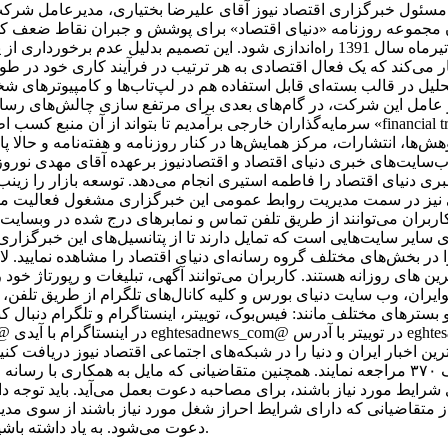
مسئول خبرگزاری اقتصاد نیوز آقای علیرضا بختیاری، مدیرعامل شرکت 
سیدن مجموعه روزنامه «دنیای اقتصاد» برای پوشش و جبران نقاط ضعف 
توسعه فعالیت خود، تصمیم گرفته شد تا هفته نامه تجارت فردا در تیرماه سال 1391 راه‌ان
می‌کند که یک فعال اقتصادی به هر ترتیب در فرآیند کاری خود در طول ر
حلیل در قالب بسته‌ای قابل استفاده هم در لپ‌تاب‌ها و کامپیوترهای 
عامل این شرکت، در گام‌های بعدی برای مرتفع سازی چالش‌های رسانه د
سرمایه‌گذاران خارجی برآمدیم تا بتواند از آن منبع کسب اطلاعات کند. بدین ترتیب، یکی از اجزای
وهش‌ها، انتشارات، مرکز همایش‌ها در کنار روزنامه و هفته‌نامه و حالا
سایت‌های خبری دنیای اقتصاد و اقتصادنیوز برعهده آقای مهدی نور
ی دنیای اقتصاد را فاطمه استیری انجام می‌دهد. توسعه بازار را زین
اقی نیز در سمت مدیریت روابط عمومی این خبرگزاری مشغول فعالیت م
اربران می‌توانند از طریق تلفن تماس و نمابرهای درج شده در وبسایت 
رای سایر سایت‌هایی است که تمایل دارند تا از پتانسیل‌های این خبرگزا
 در بخش‌های مختلف گروه رسانه‌ای دنیای اقتصاد را مشاهده نمایید. ل
رین های روزانه هستند. کاربران می‌توانند آگهی، تبلیغات و رپورتاژ خود 
کوایران، وب سایت دنیای بورس و کلیه کانال‌های تلگرام از طریق تلفن،
ر شبکه‌ها و بسترهای مختلف مانند: فیس‌بوک، توییتر، اینستاگرام و تلگرام دنبال ک
رین اخبار ایران و دنیا را در شبکه‌های اجتماعی اقتصاد نیوز دریافت کنی
آدرس تهران، خیابان مطهری، بین میرزای شیرازی و سنایی، پلاک ۳۷۰ مراجعه نمایند. همچنین متقاضیا
ز متقاضیانی که دارای شرایط احراز شغل مورد نیاز باشند از سوی مدی
دعوت می‌شود. به یاد داشته باشید که اقتصاد نیوز با متقاضیان از طریق پیامک یا ایمیل تماس نمی‌گیرد.