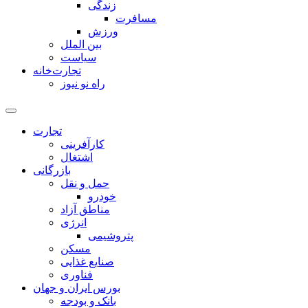
زندگی
مسافرت
ورزش
بین الملل
سیاست
تجارت‌خانه
راه نو نیوز
تجارت
کارآفرینی
اشتغال
بازرگانی
حمل و نقل
خودرو
مناطق آزاد
انرژی
پتروشیمی
مسکن
صنایع غذایی
فناوری
بورس ایران و جهان
بانک و بودجه