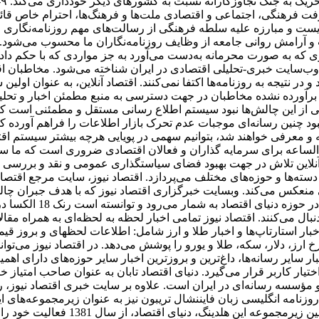
ت
باری که به صورت محرمانه به‌دست می‌آورد به جز مواردی که با حکم 
ه عنوان پر بازدیدترین وب‌سایت خبری-تحلیلی اقتصادی در ایران شناخته می‌شود.
ز برآورده نشده مخاطبان در جهت دسترسی به منبع مطمئن اخبار و تحل
کی از این چالش‌ها نبود سیستم اطلاع رسانی مستقل و مطمئنی است که 
 نبود چنین رسانه‌ای موجبات عدم تحرک بازار اطلاعات را فراهم آورده 
 معرفی خواهند شد، بتوانیم سهمی در پویایی هرچه بیشتر سیستم اقتص
‌الساعه برای سرمایه گذاران و فعالان اقتصادی ضروری است که ما س
 آنلاین تلاش در جهت بهبود فضای سیاستگذاری عمومی و نقد و بررسی ا
سته‌ها و حوزه‌های مختلف می‌پردازد. اقتصاد نیوز، سایت مرجع اقتصاد
منعکس می‌کند. وبسایت خبرگزاری اقتصاد نیوز که با هدف جبران چالش‌ه
عرضه ظهور شده است، یک
نبال می‌کنند. اقتصاد نیوز تمامی اخبار لحظه به لحظه‌ای به همراه مق
، اخبار استارتاپ‌ها و اخبار طلا و ارز شامل: اطلاعات لحظهای و برو
 ارز، دلار، سکه، طلا و یورو را پوشش می‌دهد. در اقتصاد نیوز می‌تو
ر سایر رسانه‌ها، داغ‌ترین و بروزترین اخبار سایر حوزه‌های دارای اه
اختیار کاربر قرار می‌گیرد. دنیای اقتصاد تابان به عنوان صاحب امتیاز خ
مؤسسه رسانه‌ای در ایران است. علاوه بر سایت خبری اقتصاد نیوز، روزن
نامه انگلیسی ‌زبان فایننشال تریبون نیز به عنوان زیرمجموعه‌های ا
دارای مرکز پژوهش‌ها، انتشارات و مرک