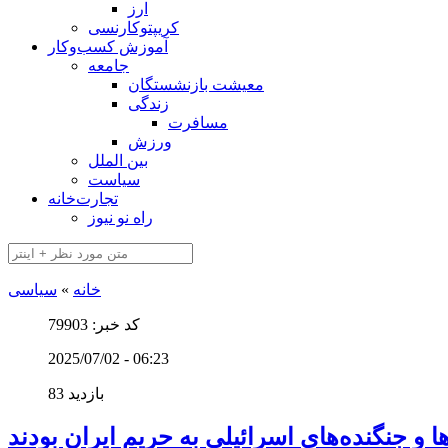
ارز
کریپتوکارنسی
آموزش کسب‌وکار
جامعه
معیشت بازنشستگان
زندگی
مسافرت
ورزش
بین الملل
سیاست
تجارت‌خانه
راه نو نیوز
خانه
»
سیاسی
کد خبر: 79903
2025/07/02 - 06:23
83 بازدید
و جنگنده‌های اسرائیلی به حریم ایران بودند