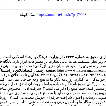
https://armanetejarat.ir/?p=79903
لینک کوتاه:
ره ۷۴۳۳۴ از وزارت فرهنگ و ارشاد اسلامی است.
ی زیر نظر مستقیم هیات عالی نظارت بر مطبوعات قرار دارد.
پایگاه خ
اشم آردم
سردبیر:
سعید عباسیان
مدیر بازرگانی:
محمدمهدی حسینی
دب
https://www.instagram.com/egh
صفحه رسمی اقتصادآنلاین در اینستاگرام:
آیین نامه اخلاق حرفه‌ای
ر خوانندگان می‌گذارد. روزنامه نگار ما به هیچ وجه جناحی عمل نم
یک فعالیت بازرگانی و روزنامه‌نگار همواره براساس وجدان اخلاق عمل می‌ک
هستند. ۳- روزنامه‌نگاران اقتصاد آنلاین اگر اخباری را از 
انتشار مطالب یا 
و مصالح همگانی از اصول شرافت حرفه‌ای خویشتن تبعیت می‌کند. ۸- روزنامه‌نگار ما به اصول دینی و