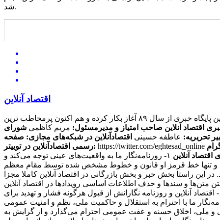
شد.
اقتصاد آنلاین
این پایگاه خبری از سال ۸۹ آغاز بکار کرده و هم اکنون پرمخاطب ترین
بری اقتصاد آنلاین
صاحب امتیاز و مدیرمسئول:
مریم کاظمی
شورای
یر تحریریه:
عاطفه حسینی
اقتصادآنلاین در شبکه‌های مجازی:
صفحه
https://twitter.com/eghtesad_online
رسمی اقتصادآنلاین در توییتر:
 اقتصاد آنلاین
۱- روزنامه‌نگار ما به واقعیت‌های عینی توجه می‌کند و
ی کند و تنها خط قرمز او قانون و خطوط مشخص شده توسط مقام معظم
ند. در این راستا بخش خبر و بخش بازرگانی در اقتصاد آنلاین کاملا مجزا
منبعی دیگر منتشر کنند، حتما منبع را ذکر می کنند. ۴- سرقت ادبی، مخدوش ساختن متن‌ها و سندها و حذف اطلاعات اساسی رویدادها در اقتصاد آنلاین
مطرود است. ۵- روزنامه‌نگار ما از پذیرش هرگونه پاداش مادی برای پیش‌برد مقاصد خصوصی مغایر با مصالح عمومی، خودداری می‌کند. ۶- اقتصاد آنلاین و روزنامه نگارانش از قبول هرگونه فشار و تهدید برای
تغییر محتویات آنها، خودداری کرده و از خط‌مشی عمومی رسانه و اصول شرافت حرفه ای خویش تبعیت می‌کند. ۷- روزنامه‌نگار ما با احترام به استقلال و حاکمیت ملی، نظم و امنیت عمومی
 معتقدات مذهبی، آداب و سنن قومی و ملی، اخلاق حسنه و عفت عمومی احترام می‌گذارد و از گرایش به