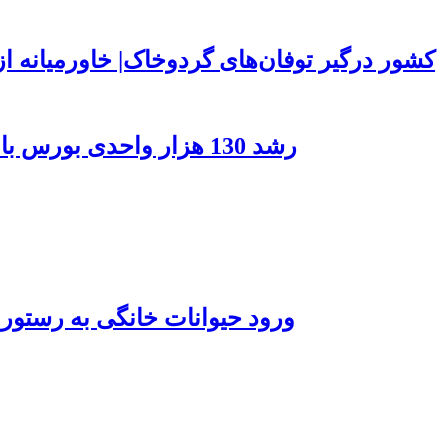
۱۵۰ کشور درگیر توفان‌های گردوخاک| خاورمیانه
رشد 130 هزار واحدی بورس با ورود 6 همت پول حقیقی/ صف خرید 700 نماد
ورود حیوانات خانگی به رستور