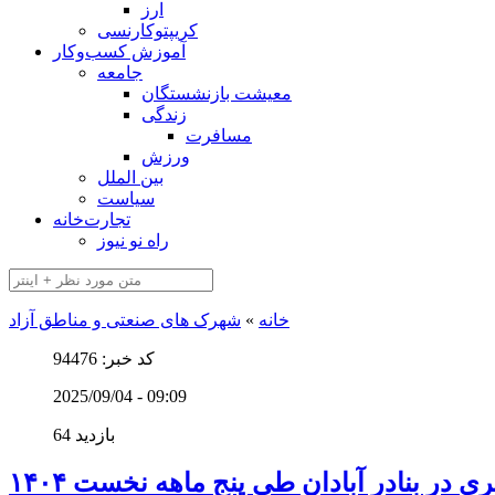
ارز
کریپتوکارنسی
آموزش کسب‌وکار
جامعه
معیشت بازنشستگان
زندگی
مسافرت
ورزش
بین الملل
سیاست
تجارت‌خانه
راه نو نیوز
خانه
»
شهرک های صنعتی و مناطق آزاد
کد خبر: 94476
2025/09/04 - 09:09
64 بازدید