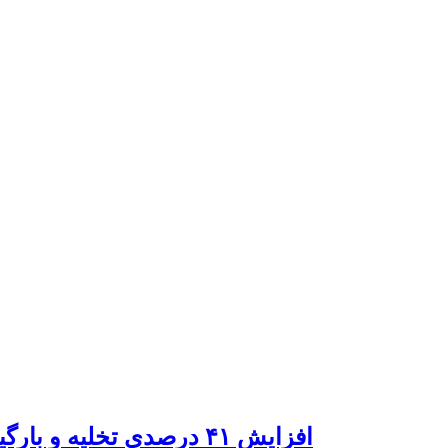
افزایش ۴۱ درصدی تخلیه و بارگیری در بنادر آبادان طی پنج ماهه نخست ۱۴۰۴