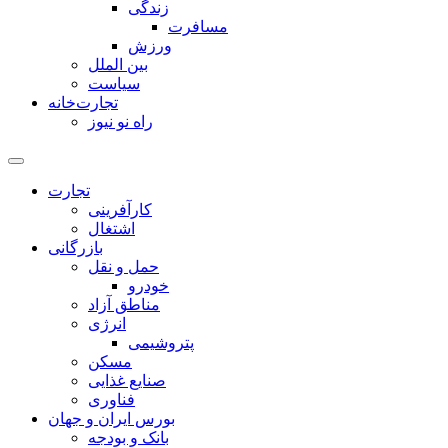
زندگی
مسافرت
ورزش
بین الملل
سیاست
تجارت‌خانه
راه نو نیوز
تجارت
کارآفرینی
اشتغال
بازرگانی
حمل و نقل
خودرو
مناطق آزاد
انرژی
پتروشیمی
مسکن
صنایع غذایی
فناوری
بورس ایران و جهان
بانک و بودجه