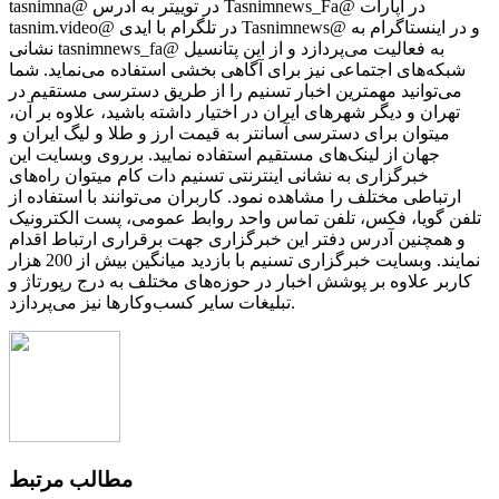
tasnimna@ در توییتر به ادرس Tasnimnews_Fa@ در آپارات
tasnim.video@ در تلگرام با ایدی Tasnimnews@ و در اینستاگرام به
نشانی tasnimnews_fa@ به فعالیت می‌پردازد و از این پتانسیل
شبکه‌های اجتماعی نیز برای آگاهی بخشی استفاده می‌نماید. شما
می‌توانید مهمترین اخبار تسنیم را از طریق دسترسی مستقیم در
تهران و دیگر شهرهای ایران در اختیار داشته باشید، علاوه بر آن،
میتوان برای دسترسی آسانتر به قیمت ارز و طلا و لیگ ایران و
جهان از لینک‌های مستقیم استفاده نمایید. برروی وبسایت این
خبرگزاری به نشانی اینترنتی تسنیم دات کام میتوان راه‌های
ارتباطی مختلف را مشاهده نمود. کاربران می‌توانند با استفاده از
تلفن گویا، فکس، تلفن تماس واحد روابط عمومی، پست الکترونیک
و همچنین آدرس دفتر این خبرگزاری جهت برقراری ارتباط اقدام
نمایند. وبسایت خبرگزاری تسنیم با بازدید میانگین بیش از 200 هزار
کاربر علاوه بر پوشش اخبار در حوزه‌های مختلف به درج رپورتاژ و
تبلیغات سایر کسب‌وکارها نیز می‌پردازد.
مطالب مرتبط