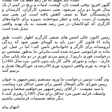
گلپور افزود: وقتی قیمت نان، گوشت، لبنیات و برنج در کمتر از یک
سال تقریباً دو برابر می‌شود، یعنی دستمزد کارگران، کارمندان و
بازنشستگان عملاً به نصف کاهش یافته است. این یعنی سبد
معیشت از دست رفته و خطر سوءتغذیه به‌ویژه برای خانواده‌های
کارگری که کودکانشان در سن رشد هستند، به یک تهدید واقعی
تبدیل شده است.
رئیس کانون عالی انجمن های صنفی کارگری اظهار داشت: طبق
ماده 41 قانون کار «مزد باید به گونه‌ای تعیین شود که زندگی
آبرومندانه برای کارگر و خانواده‌اش تأمین کند.» اما در عمل، این
ماده به فراموشی سپرده شده است.بنابراین ما به‌طور مشخص دو
درخواست فوری داریم:1. ترمیم مزدی فوری در دو ماه پایانی سال
جاری – دولت و شورای عالی کار باید بدون تأخیر، مزد سال 1404را
با توجه به تورم واقعی (به‌ویژه تورم 90درصدی خوراکی‌ها) تعدیل و
ترمیم کنند.
وی گفت: دومین درخواست ما ورود مستقیم رئیس‌جمهور به عنوان
رییس شورای عالی اشتغال کشور برای تعیین حداقل مزد متناسب
با سبد معیشت – از آقای رئیس‌جمهور می‌خواهیم شخصاً و بدون
واسطه، فرآیند تعیین مزد حداقل برای سال 1405را رهبری کنند تا
دیگر شاهد تصمیمات فرمایشی نباشیم.
انتهای پیام/