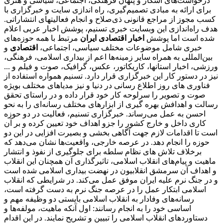
درخواست‌های آشکار و پنهان فرهنگی، اجتماعی، سیاسی و هنری
برای ارائه به مبادی تصمیم‌گیری، راه اندازی سایت و خبرگزاری با
کسب مجوز از مراجع قانونی ذی‌صلاح و انجام فعالیتهای انتشاراتی.
هدف راه‌اندازی این وبسایت خبری تسنیم، پوشش اخبار عربی اعلام
شده است اما پوشش
اخبار اقتصادی ایران
مرتبط با همه حوزه‌های
خبری شامل موضوعات مختلف سیاسی، اجتماعی،
اقتصادی
و
بین‌المللی به همراه سایر زمینه‌ها اعم از بیداری اسلامی، فرهنگی،
ورزشی، اخبار استانها، کاریکاتور، عکس، گرافیک، صوت و فیلم و ...
نیز در دستور کار این خبرگزاری قرار دارد. تسنیم همواره استفاده از
فناوری های روز اطلاع رسانی در دنیا و نیز مدیاهای مختلف بویژه
صوت و تصویر را سرلوحه کار خود قرار داده و در راستای تحقق
رسالت و اهدافش بهره گیری از ابزارهای مختلف رسانه‌ای را به نحو
احسن به عمل می‌رساند. خبرگزاری تسنیم، فعالیت در دو حوزه
کاری داخل و خارج کشور را جزو اهداف خود تعیین کرده و بر آن
است تا اقدامات لازم جهت آگاهی بخشی و بصیرت افزایی در این دو
حوزه را انجام دهد. در عرصه خارجی، واقعیت‌ها نشان می‌دهد که
برخلاف تلاش های نظام سلطه برای جلوگیری از نفوذ و انتشار
ماهیت و پیام‌های انقلاب اسلامی، تاثیرگذاری آن همچنان این انقلاب
و اهداف آن سرمشق انقلابیون در نهضت بیداری اسلامی شده است
و در جنگ نرم علیه ایران موفق عمل می‌کند. در شرایطی که انقلاب
اسلامی ابتکار عمل را در عرصه جنگ نرم به دست گرفته است،
رسانه‌های وفادار به انقلاب اسلامی بایستی دو وظیفه مهم و
اساسی خود را به انجام رسانند: اول آنکه ماهیت، مولفه‌ها و
دستاوردهای انقلاب اسلامی را تبیین و تشریح نمایند. در این اقدام