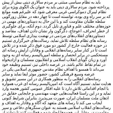
باید به نظام سیاسی مبتنی بر مردم سالاری دینی بیش از پیش
پرداخته شود. مردم سالاری دینی باید به عنوان یک الگوی ویژه برای
نظام لیبرال دموکراسی غربی معرفی شود که علیرغم همه موانع
که بر سر راه وی بوده، توانسته است تا چهار دهه در مقابل زورگویی
سلطه طلبان مقاومت کند و با این حال به دستاوردهای مهمی در
حوزه‌های مختلف علم و فناوری نایل گردد. دوم آنکه، برای جلوگیری
از خطر انحراف، اعوجاج، دگرگون وار نشان دادن اهداف، مقاصد و
دستاوردهای انقلاب‌های مردمی در نهضت بیداری اسلامی توسط
رسانه های نظام سلطه تلاش نماید. رسالت‌های خبرگزاری تسنیم
در حوزه فعالیت خارج از کشور دو مورد فوق ذکر شده و در تلاش
است تا در کنار سایر رسانه‌های انقلابی و وفادار، آرایش رسانه ای
مستحکمی در برابر انحصار و سلطه امپریالیسم رسانه ای به وجود
آورد و زبان گویای انقلاب اسلامی و انقلابیون مسلمان و آزادیخواه
در تمام نقاط عالم باشد. در عرصه داخلی نیز، تسنیم وظیفه خود
می‌داند تا همسو با اهداف نظام مقدس جمهوری اسلامی یکی در
عرصه وسیع فرهنگی کشور، حضور موثر ایفا نماید و سایر
رسانه‌های انقلابی را به منظور همکاری در این مسیر تشویق و
هدایت نماید. تسنیم آگاه است که امپریالیسم رسانه ای غرب همواره
با انجام اقداماتی تلاش دارد تا علیه افکار عمومی کشور هجمه وارد
نماید و در این راستا فعالیت‌هایی جهت مهندسی و جابجایی حقایق در
اذهان ملت مسلمان ایران، صورت می‌پذیرد. بنابراین شرایط کنونی
ایجاب می کند تا رسانه های متعهد که آگاه و وفادار به اهداف و
رسالت‌های انقلاب اسلامی هستند به عنوان سنگرهای دفاعی و سپر
مقاومت در مقابل این هجمه‌ها ایجاد شده و فعالیت کنند تا بتوانند از