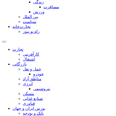
زندگی
مسافرت
ورزش
بین الملل
سیاست
تجارت‌خانه
راه نو نیوز
تجارت
کارآفرینی
اشتغال
بازرگانی
حمل و نقل
خودرو
مناطق آزاد
انرژی
پتروشیمی
مسکن
صنایع غذایی
فناوری
بورس ایران و جهان
بانک و بودجه