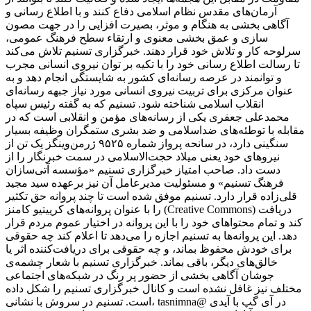
آرمان‌های مقدس نظام اسلامی دفاع کنند و با اطلاع رسانی و
آگاهی بخشی به هنگام و موثر، بصیرت افزایی را در جهت مصون
سازی و عمق بخشی معنوی و ارتقاء سطح فرهنگ عمومی،
سرلوحه کار و تلاش خود قرار دهند. خبرگزاری تسنیم تلاش می‌کند
تا رسالت اطلاع رسانی خود را با تکیه بر توان نیروی انسانی مجرب
و توانمند در عرصه رسانه‌ای کشور به شایستگی انجام دهد و به
عنوان مرکزی برای تربیت نیروی انسانی مورد نیاز جبهه رسانه‌ای
انقلاب اسلامی شناخته شود. تسنیم که به گفته رئیس سپاه
محمدعلی جعفری یکی از رسانه‌های مؤمن و انقلابی است که در
مقابله با توطئه‌های ضداسلامی و ضد بشری ستمگران وظیفه بسیار
سنگینی دارد، در سانحه پرواز شماره ۹۵۲۵ ژرمن‌وینگز یک تن از
نیروهای خود یعنی میلاد حجت‌الاسلامی در سمت خبرنگار را از
دست داد. صاحب امتیاز خبرگزاری تسنیم «مؤسسه آتی‌سازان
فرهنگ تسنیم» و مسئولیت مدیرعامل آن نیز برعهده سید مجید
قلی‌زاده‌ قرار دارد. تسنیم موفق شده است تا چند پروانه حق تکثیر
را با عنوان پروانه‌های کرییتیو کامنز (Creative Commons) دریافت
کند و تمام محتواهای خود را با این پروانه در اختیار عموم مردم قرار
دهد. این پروانه‌ها به تسنیم اجازه را می‌دهد تا اعلام کند چه حقوقی
برای خودش محفوظ بماند، و چه حقوقی برای دریافت‌کننده اثر یا
خالق‌های دیگر، باقی بماند. خبرگزاری تسنیم با شعار چشمه‌ی
جوشان آگاهی بخشی از حضور پر رنگ در شبکه‌های اجتماعی
مختلف نیز غافل نشده است و کانال خبرگزاری تسنیم را شکل داده
است. تسنیم در سروش با نشانی، tasnimna@ در آی گپ با آیدی