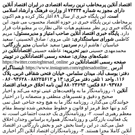
اقتصاد آنلاین پرمخاطب ترین رسانه اقتصادی در ایران
اقتصاد آنلاین
دارای مجوز به شماره ۷۴۳۳۴ از وزارت فرهنگ و ارشاد اسلامی
است.
این پایگاه خبری از سال ۸۹ آغاز بکار کرده و هم اکنون
پرمخاطب ترین پایگاه خبری در حوزه اقتصاد محسوب می شود. این
پایگاه خبری زیر نظر مستقیم هیات عالی نظارت بر مطبوعات قرار
دارد.
پایگاه خبری اقتصاد آنلاین
صاحب امتیاز و مدیرمسئول:
مریم
کاظمی
شورای سیاستگذاری:
علی مروی / صادق الحسینی / سعید
عباسیان / هاشم آردم
سردبیر:
سعید عباسیان
مدیر بازرگانی:
محمدمهدی حسینی
دبیر تحریریه:
عاطفه حسینی
اقتصادآنلاین در
صفحه رسمی اقتصادآنلاین در توییتر:
شبکه‌های مجازی:
صفحه رسمی اقتصادآنلاین در
https://twitter.com/eghtesad_online
آدرس
https://www.instagram.com/eghtesadonline_
اینستاگرام:
دفتر: یوسف آباد. میدان سلماس. خیابان فتحی شقاقی غربی. پلاک
۱۱۶. واحد ۱
تلفن دفتر مرکزی: ۱۳ و ۸۸۲۲۵۶۱۲ - ۸۶۰۹۳۶۲۸ -
۸۶۰۹۳۷۸۶ فکس: ۸۸۰۲۳۶۹۳
آیین نامه اخلاق حرفه‌ای اقتصاد
آنلاین
۱- روزنامه‌نگار ما به واقعیت‌های عینی توجه می‌کند و اخبار
صحیح و دقیق و تفسیرهای منطقی و منصفانه را در اختیار
خوانندگان می‌گذارد. روزنامه نگار ما به هیچ وجه جناحی عمل نمی
کند و تنها خط قرمز او قانون و خطوط مشخص شده توسط مقام
معظم رهبری است. ۲- روزنامه‌نگاری یک خدمت اجتماعی است، نه
یک فعالیت بازرگانی و روزنامه‌نگار همواره براساس وجدان اخلاق
عمل می‌کند. در این راستا بخش خبر و بخش بازرگانی در اقتصاد
آنلاین کاملا مجزا هستند. ۳- روزنامه‌نگاران اقتصاد آنلاین اگر اخباری