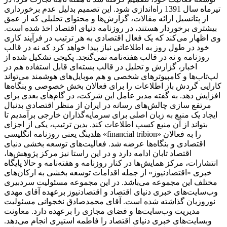
تیرماه سال 1391 راه‌اندازی شود. این تصمیم بدلیل عدم برخورداری
از پتانسیل ارائه مقالات، گزارش‌ها و محتوای تحلیلی که از عمق
بیشتری برخوردار هستند، در روزنامه دنیای اقتصاد اخذ شده است.
وی اظهار می‌کند که یک فعال اقتصادی به هر ترتیب در فرآیند کاری
خود در طول روز به اطلاعاتی نیاز پیدا خواهد کرد که نه در قالب
روزنامه و نه در قالب هفته‌نامه نمی‌گنجد. پکیجی تشکیل شده از
اخبار، گزارش و تحلیل در قالب بسته‌ای قابل استفاده هم در
لپ‌تاب‌ها و کامپیوترهای شخصی و هم موبایل‌های هوشمند می‌تواند
کارایی گردش باز اطلاعات را برای فعالان بخش خصوصی و بنگاه‌ها
افزایش دهد. به گفته مدیر عامل این شرکت، در گام‌های بعدی برای
مرتفع سازی چالش‌های رسانه در ایران از منظر اقتصادی بدنبال
ایجاد یک منبع به زبان اصلی برای سرمایه‌گذاران خارجی برآمدیم تا
بتواند از آن منبع کسب اطلاعات کند. بدین ترتیب، یکی از اجزای
هلدینگ یعنی روزنامه انگلیسی «financial tribion» را به فعالان
اقتصادی و بنگاه‌ها عرضه شد. فعالیت‌های توسعه بخشی دنیای
اقتصاد تابان ادامه دارد و در این راستا نیز مرکز پژوهش‌ها،
انتشارات، مرکز همایش‌ها در کنار روزنامه و هفته‌نامه و حالا پایگاه
خبری «اقتصادنیوز» از جمله اقدامات توسعه بخشی به ارکان‌های
مختلف این مجموعه می‌باشد. در این مجموعه مسئولیت سردبیری
وب‌سایت‌های خبری دنیای اقتصاد و اقتصادنیوز برعهده آقای مهدی
نوروزیان گذاشته شده است. آقای محمدصادق نخجوانی مسئولیت
مدیریت وب‌سایت‌ها و فضای مجازی را برعهده دارد. معاونت
وبسایت‌های خبری دنیای اقتصاد را فاطمه استیری انجام می‌دهد.