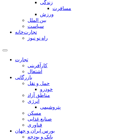
زندگی
مسافرت
ورزش
بین الملل
سیاست
تجارت‌خانه
راه نو نیوز
تجارت
کارآفرینی
اشتغال
بازرگانی
حمل و نقل
خودرو
مناطق آزاد
انرژی
پتروشیمی
مسکن
صنایع غذایی
فناوری
بورس ایران و جهان
بانک و بودجه