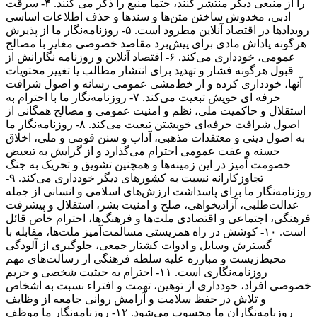
را از منبعی دیگر منتشر کنند، حتما منبع را ذکر می کنند. ۴- سرقت
ادبی، مخدوش ساختن متن‌ها و سندها و حذف اطلاعات اساسی
رویدادها در اقتصاد آنلاین مطرود است. ۵- روزنامه‌نگار ما از پذیرش
هرگونه پاداش مادی برای پیش‌برد مقاصد خصوصی مغایر با مصالح
عمومی، خودداری می‌کند. ۶- اقتصاد آنلاین و روزنامه نگارانش از
قبول هرگونه فشار و تهدید برای انتشار مطالب یا تغییر محتویات
آنها، خودداری کرده و از خط‌مشی عمومی رسانه و اصول شرافت
حرفه ای خویش تبعیت می‌کند. ۷- روزنامه‌نگار ما با احترام به
استقلال و حاکمیت ملی، نظم و امنیت عمومی و مصالح همگانی از
اصول شرافت حرفه‌ای خویشتن تبعیت می‌کند. ۸- روزنامه‌نگار ما
به اصول دینی و معتقدات مذهبی، آداب و سنن قومی و ملی، اخلاق
حسنه و عفت عمومی احترام می‌گذارد و از گرایش به تبعیض
خصومت آمیز در این زمینه‌ها و همچنین تشویق و تحریک به جنگ
تجاوزکارانه نسبت به کشورهای دیگر خودداری می‌کند. ۹-
روزنامه‌نگار ما برای پاسداشت ارزش‌های اسلامی و انسانی از جمله
عدالت‌طلبی، آزادیخواهی، صلح و امنیت بشر، استقلال و پیشرفت
فرهنگی، اجتماعی و اقتصادی ملت‌ها و فرهنگ‌ها، احترام خاص قائل
است. ۱۰- کوشش در راه همزیستی مسالمت‌آمیز ملت‌ها، مقابله با
گسترش وسایل و ادوات کشتار جمعی، جلوگیری از آلودگی
محیط‌زیست و مبارزه علیه سلطه فرهنگی از رسالت‌های مهم
روزنامه‌نگاری است. ۱۱- احترام به حیثیت شخصی و حریم
خصوصی افراد، خودداری از توهین، تهمت و افتراء نسبت به اشخاص
و تلاش در حفظ سلامت و آرامش روانی جامعه از وظایف
روزنامه‌نگاران ما محسوب می‌شود. ۱۲- روزنامه‌نگار ما موظف