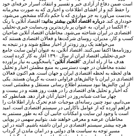
است ضمن دفاع از آزادی خبر و تفسیر و انتقاد، اسرار حرفه‌ای خود
را حفظ کند و از افشای اطلاعات و اخباری که به صورت محرمانه
به‌دست می‌آورد به جز مواردی که با حکم دادگاه مشخص می‌شود،
خودداری کند.
درباره اقتصاد آنلاین بیشتر بدانید:
اقتصاد آنلاین با رنک
۳۰ الکسا در ایران، به عنوان پر بازدیدترین وب‌سایت خبری-تحلیلی
اقتصادی در ایران شناخته می‌شود. مخاطبان اقتصاد آنلاین صاحبان
کسب و کار، مدیران، روسای شرکت‌ها و فعالان اقتصادی هستند که
می‌خواهند یک روز زودتر از اخبار مطلع شوند و در نتیجه به
روزنامه‌ها اکتفا نمی‌کنند. اقتصاد آنلاین، به عنوان اولین سایت جامع
خبری-تحلیلی اقتصاد ایران از سال ۱۳۹۰ آغاز به کار کرده است.
هدف ما از راه اندازی "
اقتصاد آنلاین
" پاسخگویی به نیاز برآورده
نشده مخاطبان در جهت دسترسی به منبع مطمئن اخبار و تحلیل
های لحظه به لحظه اقتصادی ایران و جهان است. هم اکنون فعالان
اقتصادی در ایران با چالش‌های فراوانی دست به گریبان هستند. یکی
از این چالش‌ها نبود سیستم اطلاع رسانی مستقل و مطمئنی است
که اخبار و تحلیل های اقتصادی را در هفت روز هفته و در بیست و
چهار ساعت شبانه‌روز در اختیار آنان قرار دهد. همانطور که
می‌دانیم، نبود چنین رسانه‌ای موجبات عدم تحرک بازار اطلاعات را
فراهم آورده که از عوامل ناکارایی در سیستم اقتصادی است. امید
است با وجود این سایت و امکانات جانبی آن که به طور مستمر به
مخاطبان عرضه و معرفی خواهند شد، بتوانیم سهمی در پویایی
هرچه بیشتر سیستم اقتصادی در ایران داشته باشیم. البته در این
مسیر توجه به سیاست های دولتی و در امان ماندن از گرداب