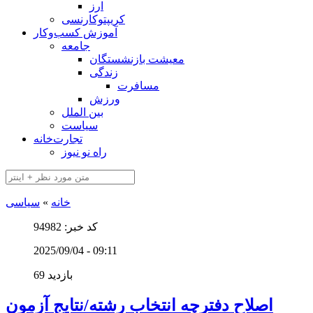
ارز
کریپتوکارنسی
آموزش کسب‌وکار
جامعه
معیشت بازنشستگان
زندگی
مسافرت
ورزش
بین الملل
سیاست
تجارت‌خانه
راه نو نیوز
خانه
»
سیاسی
کد خبر: 94982
2025/09/04 - 09:11
69 بازدید
اصلاح دفترچه انتخاب رشته/نتایج آزمون