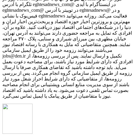
تلگرام با آدرس eghtesadnews_com@ در اینستاگرام با آیدی
eghtesadnews_com@ در توییتر با آدرس eghtesadnews@ و در
فیس‌بوک با نشانی eghtesadnews فعالیت می‌کند. روزانه می‌توانید
مهم‌ترین و بروزترین اخبار حوزه اقتصاد و پربحث‌ترین اخبار ایران و
دنیا را در شبکه‌های اجتماعی اقتصاد نیوز دریافت کنید. علاوه بر آن،
افرادی که تمایل به مراجعه حضوری دارند می‌توانند به آدرس تهران،
خیابان مطهری، بین میرزای شیرازی و سنایی، پلاک ۳۷۰ مراجعه
نمایند. همچنین متقاضیانی که مایل به همکاری با رسانه‌ اقتصاد نیوز
می‌باشند می‌توانند رزومه خود را از طریق ایمیل سازمانی
jobs@den.ir تکمیل و ارسال نمایند. پس از بررسی رزومه‌ها، از
افرادی که دارای شرایط مورد نیاز باشند، برای مصاحبه دعوت بعمل
می‌آید. باید توجه داشته باشید که تقاضای همکاری صرفا با ارسال
رزومه از طریق ایمیل سازمانی گروه انجام می‌گردد. پس از بررسی
رزومه‌ها، از متقاضیانی که دارای شرایط احراز شغل مورد نیاز
باشند از سوی مدیریت منابع انسانی وپشتیبانی برای انجام مصاحبه
بصورت تماس تلفنی دعوت می‌شود. به یاد داشته باشید که اقتصاد
نیوز با متقاضیان از طریق پیامک یا ایمیل تماس نمی‌گیرد.