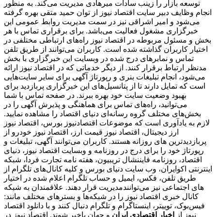
توسعه بازار را زینب سادات میرهادی مدیریت می‌کند. به منظور
انجام وظایف دبیر سایت اقتصاد نیوز از توان حمید متقی بهره گرفته
می‌شود و امیر اشراقی نیز در سمت مدیریت روابط عمومی این
خبرگزاری مشغول فعالیت می‌باشد. برای برقراری تماس با هر
بخش و مسئول مربوطه در اقتصاد نیوز راه‌های ارتباطی مختلفی در
اختیار کاربران گذاشته شده است. کاربران می‌توانند از طریق تلفن
تماس و نمابرهای درج شده در وبسایت این خبرگزاری با بخش
مدنظر ارتباط برقرار کنند. از دیگر خدماتی که در اقتصاد نیوز ارائه
می‌شود، انجام تبلیغات بنری و رپورتاژ آگهی برای سایر سایت‌هایی
است که تمایل دارند تا از پتانسیل‌های این خبرگزاری پربازدید برای
بهبود وضعیت سایت خود بهره ببرند. در صفحه تماس با شما
می‌توانید، راه‌های تماس برای هماهنگی و پذیرش آگهی را در
بخش‌های مختلف گروه رسانه‌ای دنیای اقتصاد را مشاهده نمایید.
لازم به یادآوری است که موضوعات اقتصادنیوز بورس، اقتصاد نیوز
ارز دیجیتال، اقتصاد نیوز قیمت ارز، اقتصاد نیوز خودرو از
پربازدیدترین های روزانه هستند. کاربران می‌توانند آگهی، تبلیغات و
رپورتاژ خود را برای درج در روزنامه و وبسایت اقتصاد نیوز، دنیای
اقتصاد، روزنامه فایننشال تریبیون، هفته نامه تجارت فردا، شبکه
اینترنتی اکوایران، وب سایت دنیای بورس و کلیه کانال‌های تلگرام از
طریق تلفن، فکس، ایمیل و حساب تلگرام اعلام شده در اختیار
مدیریت قرار دهند. علاقمندان به شبکه‎‌های اجتماعی نیز می‌توانند
کانال خبری اقتصاد نیوز را در شبکه‌ها و بسترهای مختلف مانند:
فیس‌بوک، توییتر، اینستاگرام و تلگرام دنبال کنند و با دانلود اقتصاد
نیوز از
اخبار اقتصادی ایران
و جهان باخبر شوند. اقتصاد نیوز در