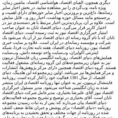
دیگری همچون، الفبای اقتصاد، هواشناسی اقتصاد، ماشین زمان،
ویژه نامه، وب‌گردی را نیز مشاهده نمایید. در بخش اخبار سایر
رسانه‌ها، داغ‌ترین و بروزترین اخبار سایر حوزه‌های دارای اهمیت و
پرجستجو مانند مسائل حوزه بهداشت، اخبار روز و... قابل نمایش
است. علاوه بر آن، پربازدیدترین اخبار مرتبط با هر دسته‌بندی نیز در
اختیار کاربر قرار می‌گیرد. دنیای اقتصاد تابان به عنوان صاحب
امتیاز خبرگزاری اقتصاد نیوز به ثبت رسیده است. دنیای اقتصاد
تابان که با نام گروه رسانه ای دنیای اقتصاد نیز از آن یاد می‌شود یک
شرکت و مؤسسه رسانه‌ای در ایران است. علاوه بر سایت خبری
اقتصاد نیوز، روزنامه دنیای اقتصاد، هفته ‌نامه تجارت فردا، شبکه
اینترنتی اکوایران، وب‌سایت واحد توسعه دانش، وب‌سایت
همایش‌های دنیای اقتصاد، روزنامه انگلیسی ‌زبان فایننشال تریبون
نیز به عنوان زیرمجموعه‌های این گروه رسانه‌ای مشغول فعالیت
هستند. گروه دنیای اقتصاد همچنین دارای مرکز پژوهش‌ها، انتشارات
و مرکز همایش‌ها نیز می‌باشد. اولین زیرمجموعه این هلدینگ، دنیای
اقتصاد، از سال 1381 فعالیت خود را آغاز کرده است. روزنامه
فایننشال تریبیون، نیز به عنوان تنها روزنامه اقتصادی ایران منتشر
شده به زبان انگلیسی شناخته می‌شود. مدیر مسئول خبرگزاری
اقتصاد نیوز آقای علیرضا بختیاری، مدیرعامل شرکت دنیای اقتصاد
تابان است. آقای بختیاری در توضیح و تشریح مجموعه فعالیت‌های
دنیای اقتصاد بیان می‌دارند که: پس از به ثبات رسیدن مجموعه
روزنامه «دنیای اقتصاد» برای پوشش و جبران نقاط ضعف کشف
شده در روزنامه از جهات مختلف و تحقق بخشیدن به برنامه‌های
توسعه فعالیت خود، تصمیم گرفته شد تا هفته نامه تجارت فردا در