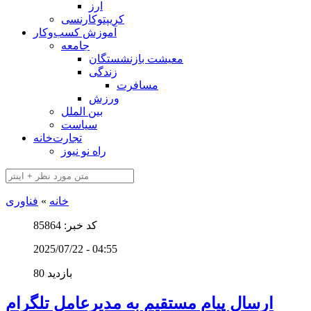
ارز
کریپتوکارنسی
آموزش کسب‌وکار
جامعه
معیشت بازنشستگان
زندگی
مسافرت
ورزش
بین الملل
سیاست
تجارت‌خانه
راه نو نیوز
خانه
»
فناوری
کد خبر: 85864
2025/07/22 - 04:55
80 بازدید
ارسال پیام مستقیم به مدیرعامل تلگرام