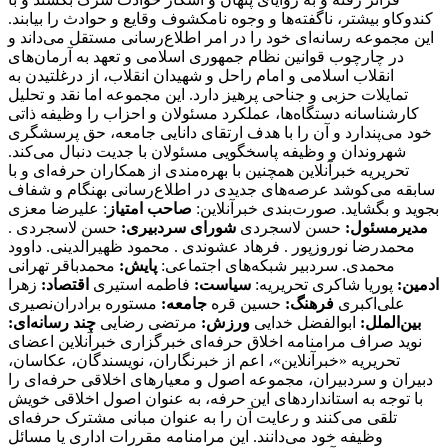
کندوکاو بیشتر، ناگفته‌ها و وجوه نامکشوف وقایع و حوادث را بیابند.
این مجموعه رسانه‌ای خود را در امر اطلاع‌رسانی مستقل می‌داند و
در چارچوب قوانین نظام جمهوری اسلامی و تعهد به آرمان‌های
انقلاب اسلامی و امام راحل و شهیدان انقلاب، از درغلتیدن به
تمایلات حزبی و جناحی پرهیز دارد. این مجموعه اما نقد و تحلیل
کارشناسانه دستگاه‌ها، عملکرد مسئولان و احزاب را وظیفه ذاتی
خود می‌پندارد و آن را با هدف ارتقای دانایی جامعه، حق پرسشگری
شهروندان و وظیفه پاسخگویی مسئولان با جدیت دنبال می‌کند.
تحریریه خبرآنلاین همچنین با بهره‌مندی از همکاران حرفه‌ای و با
سابقه می‌کوشد عرصه‌های جدیدی در اطلاع‌رسانی بهنگام و شفاف
بجوید و بگشاید. صورت‌بندی خبرآنلاین:
صاحب امتیاز
: علیرضا معزی
مدیرمسئول:
حسن لاسجردی
شورای سردبیری:
حسن لاسجردی .
محمدرضا نوروزپور . فرهاد عشوندی . محمود ظهیرالدینی. داوود
محمدی. سردبیر شبکه‌های اجتماعی:
پایش:
محمدباقر تهرانی
ادمین:
پوریا شاکری تحریریه:
سیاست:
فاطمه استیری
اقتصاد:
زهرا
علی‌اکبری
فرهنگ:
حسین قره
جامعه:
مستوره برادران‌نصیری
بین‌الملل:
ابوالفضل خدایی
ورزش:
مرتضی رضایی
چند رسانه‌ای:
نوید صراف مرامنامه اخلاق حرفه‌ای خبرگزاری خبرآنلاین اعضای تحریریه «خبرآنلاین»، اعم از خبرنگاران، نویسندگان، عکاسان، دبیران و سردبیران، مجموعه اصول و معیارهای اخلاقی حرفه‌ای را با توجه به استانداردهای ‌این حرفه، به عنوان اصول اخلاقی خویش تلقی می‌کنند و رعایت آن را به عنوان مبانی مشترک حرفه‌ای وظیفه خود می‌دانند. این مرامنامه مقررات اداری یا مسائل انضباطی خبرآنلاین نیست، بلکه تنها اصول اخلاقی را تبیین می‌کند که روزنامه‌نگاران خبرآنلاین با رعایت آن، استقلال، اعتبار و درستکاری رسانه و مسئولیت‌ها و تحقق وظایف خود را تضمین می‌کنند. علاوه بر این، قانون مطبوعات و سایر قوانین مرتبط با فعالیت‌های رسانه‌ای نصب العین خبرآنلاین است. ۱. وظیفه آگاهی‌بخشی در راس وظایف حرفه روزنامه‌نگاری قرار گرفته است. انصاف و بی‌غرضی روزنامه‌نگار، خودداری وی از تبلیغ سیاسی و بازرگانی و مقاومت در برابر دیگر کانون‌های فشار، اصل خدشه‌ناپذیر روزنامه‌نگاران فعال در خبرآنلاین است. ۲. «خبرآنلاین» خود را متعهد می‌داند که با رعایت مفاد مرامنامه اخلاقی کلیه آحاد جامعه را مخاطب خود بداند و همواره در چارچوب قانون اساسی به اصول دینی و معتقدات مذهبی و آداب و سنن گروه‌های مختلف قومی و فرهنگی، احترام بگذارد. ۳. روزنامه‌نگاران خبرآنلاین در انجام وظایف حرفه‌ای خویش نه تنها در برابر صاحبان و مدیران موسسه بلکه در برابر خوانندگان و منافع و مصالح جامعه مسئولیت دارند.‌ این مسئولیت اجتماعی‌ ایجاب می‌کند اطلاعات کامل و به روز برای عموم با حفظ آزادی اطلاعات به منظور احقاق حق دسترسی به اطلاعات ارائه شود. ۴. وظیفه کسانی که وقایع مربوط به هر موضوع را شرح می‌دهند یا تفسیر می‌کنند این است که دانش لازم را درباره آن موضوع به نحوی که گزارش‌دهی و تفسیر به صورت دقیق و منصفانه امکان‌پذیر باشد کسب کنند. ۵. رسالت اجتماعی حرفه روزنامه‌نگاری‌ ایجاب می‌کند که روزنامه‌نگار همیشه در خدمت کشف و بیان حقیقت باشد. به موجب ‌این اصل، «خبرآنلاین» خود را متعهد می‌داند تا حد ممکن آنچه را که به راستی روی داده است و در آن شائبه دروغ راه ندارد، منعکس کند. ۶. روزنامه‌نگاران «خبرانلاین» خود را موظف می‌دانند در صورت ارتکاب به اشتباه، هرچه سریع‌تر آن را اصلاح کنند. اگر چه کار روزنامه‌نگاری با سرعت عمل همراه است،‌ این الزام نباید مانع کوشش و جست‌وجو برای پی‌بردن به صحت و سقم اطلاعات شود. همچنین بروز هر اشتباهی را به سرعت اطلاع می‌دهند و آن را در روزنامه تصحیح می‌کنند. ۷. خبرنگاران و نویسندگان «خبرآنلاین» بدون دخالت در ماجرا یا پیش‌فرض‌های خود، خبر و گزارش را تهیه و تنظیم می‌کنند. در عین حال «بی‌طرفی» به معنی بی‌نظر بودن «خبرآنلاین» و نویسندگان آن در قبال رویدادها نیست و روزنامه‌نگاران نظرات خود را در مقالاتی که تفسیر و تحلیلشان از مسائل است، بیان می‌کنند. ۸. روزنامه‌نگاران فعال در «خبرآنلاین» در انتشار مصاحبه‌های اختصاصی به حقوق مصاحبه‌شونده خود احترام می‌گذارند و متن تنظیمی مصاحبه را با رعایت حداکثر امانت‌داری منتشر می‌کنند. ضمنا در صورت درخواست مصاحبه‌شونده، ‌متن نهایی را به نظر او می‌رسانند و اصلاحات مورد نظر را اعمال و حتی در صورت انصراف وی از انتشار مصاحبه خودداری می‌کنند. ۹. به منظور رعایت حقوق مادی و معنوی خالقان و صاحبان آثار، خبرنگاران و نویسندگان «خبرآنلاین» حاصل کار دیگران را بدون ذکر منبع و در صورت لزوم کسب اجازه، باز انتشار نمی‌کنند. امضای یک روزنامه‌نگار تنها پای مطلبی قرار می‌گیرد که حاصل کار خود اوست. هرگونه سرقت ادبی، مخدوش ساختن متن‌ها، تصاویر، اسناد و نیز حذف اطلاعات اساسی مربوط به رویدادها نزد روزنامه‌نگاران «خبرآنلاین» مذموم و مطرود است. ۱۰. حریم خصوصی افراد محترم است و نباید بدون اجازه به آن وارد شد. روزنامه‌نگاران و نویسندگان «خبرآنلاین» با توجه خاص به حیثیت شخصی و زندگی خصوصی افراد، از تمامی مواردی که ممکن است با انتشار مطلب یا خبر آن به حیثیت افراد لطمه وارد آورد، اکیدا پرهیز می‌کنند. ۱۱. روزنامه‌نگاران و نویسندگان «خبرآنلاین» ادبیات پالوده و قلم متین را از مهم‌ترین ویژگی‌های خود می‌دانند و از لحن گزنده یا کلمات توهین‌آمیز علیه هیچ شخص یا نهادی، چه در خبر یا گزارش و چه در نظر، استفاده نمی‌کنند. ۱۲. روزنامه‌نگاران «خبرآنلاین» به طور مخفیانه از دوربین، میکروفن و یا دستگاه‌های ضبط صوت استفاده نخواهند کرد، مگر در زمانی که حق قانونی روزنامه‌نگار است، اما آشکارسازی لوازم فوق برای او مخاطره‌آمیز باشد. ۱۳. روزنامه‌نگاران «خبرآنلاین» برای کسب خبر، صریحا خود را روزنامه‌نگار معرفی می‌کنند و هرگز همچون کارآگاه یا جاسوس عمل نمی‌کنند. آنان همچنین از تحت فشار قرار دادن افراد برای کسب خبر پرهیز می‌کنند. ۱۴. روزنامه‌نگاران «خبرآنلاین» ضمن وقوف به آزادی خبر، تفسیر و انتقاد، می‌توانند از افشای منبع اطلاعات به جز صراحتی که قانون مطبوعات دارد (دستور مقام قضایی) خودداری کنند. محرمانه نگاه داشتن هویت منابعی که «خبرانلاین» نمی‌خواهد شناخته شوند، نافی ‌این اصل نیست که منابع خبری، جز در موارد استثنایی، باید به روشن‌ترین وجه معرفی شوند. از سوی دیگر ممکن است ناشناس ماندن اظهارکننده یک مطلب برای او فرصتی غیرمنصفانه فراهم آورد تا علیه دیگران سخن بگوید. در این صورت «خبرآنلاین» از انتشار اظهارات علیه دیگران توسط منبعی که نامش فاش نشود، پرهیز می‌کند. ۱۵. اولین و مهم‌ترین دغدغه روزنامه‌نگاران «خبرآنلاین»، تلاش در جهت ارتقای سطح کیفی وکمی مطالب «خبرآنلاین» است.‌ این بدان معناست که توفیق «خبرآنلاین» در تهیه و انتشار اخبار و گزارش‌های دست اول نتیجه تلاش‌های بی‌وقفه روزنامه‌نگاران آن است. ۱۶. روزنامه‌نگاران «خبرآنلاین» به حق دسترسی به مطالب، اخبار و گزارش‌های جمع‌آوری شده واقفند و پیش از انتشار مطالب تهیه شده مبادرت به فروش، واگذاری و افشای بخشی یا تمام آن مطلب به افراد خارج از خبرآنلاین علی‌الخصوص رسانه های رقیب، دوستان و وابستگان نزدیک خود نخواهند کرد. آنان با آگاهی کامل از خط‌مشی و سیاست‌های کلی روزنامه، متعهدانه و وفادارانه در جهت پیشبرد ‌این اهداف گام برمی‌دارند. ۱۷. روزنامه‌نگاران «خبرآنلاین» نام و عنوان «خبرآنلاین» را مورد استفاده شخصی قرار نمی‌دهند. آنان کارت‌های خبرنگاری خود را تنها در مواقع کسب خبر و امور مرتبط با حرفه خود یا ورود به سازمان‌های دولتی یا خصوصی به کار می‌گیرند. ۱۸. اظهارنظر نسبت به شخصیت‌های مورد توجه مخاطبان از جمله هنرمندان و ورزشکاران در قالب گفت‌وگو و یا نوشته از سوی روزنامه‌نگاران نباید کیفیت محتوا را تا سرحد نشریات زرد پایین آورد. ۱۹. از آنجا که کسب اخبار دست اول و انتشار آن یکی از ویژگی‌های بارز رسانه‌هاست و ‌این فرآیند منجر به جذب مخاطب بیشتر برای یک رسانه می‌شود، روزنامه‌نگاران «خبرآنلاین»، تمامی رسانه‌های خبری دیگر اعم از رسانه‌های چاپی، الکترونیکی، تصویری و صوتی را که در جهت تضاد و یا حتی همسو با رسانه خود هستند رقیب حرفه‌ای می‌انگارند و بر ‌این اساس، همکاری و فعالیت با آنان (در هر سطحی) را بدون مشورت و صلاحدید حوزه سردبیری، مغایر با تعهدات اخلاقی و حرفه‌ای می‌دانند. ۲۰. ارائه هرگونه اطلاعات محرمانه داخلی و اداری خبرآنلاین مغایر با وجدان و مسئولیت اخلاقی و حرفه‌ای روزنامه‌نگاران در قبال مجموعه خبرآنلاین است. ۲۱. داشتن صفحات شخصی در فضای مجازی حق مسلم هر فرد است. روزنامه‌نگاران «خبرآنلاین» نیز ازاین قاعده مستثنی نیستند. مهم نیست که تا چه میزان تلاش می‌کنند مطالبشان متمایز از مطالب موجود در خبرآنلاین باشد؛ بلکه نکته‌ اینجاست که به‌ هر حال مخاطبان، آنها را به عنوان روزنامه‌نگاران «خبرآنلاین» می‌شناسند و دیدگاه‌ها و نظراتشان را مرتبط با خط‌مشی آن تلقی می‌کنند. با علم به‌ این موضوع، روزنامه‌نگاران «خبرآنلاین» هرگونه فعالیت مجازی، حضور در شبکه های اجتماعی و یا مصاحبه و سخنرانی بدون در نظر گرفتن صلاحدید خبرآنلاین را مغایر با وجدان اخلاقی و حرفه‌ای خود می‌دانند. ۲۲. روزنامه‌نگاران فعال در «خبرآنلاین» از نوشتن در مورد مسائلی که نفع مستقیم مادی برای آنها و وابستگانشان دارند، پرهیز می‌کنند. از اطلاعاتی که به واسطه شغلشان به دست می‌آورند برای کسب منافع مالی و اقتصادی استفاده نمی‌کنند و این اطلاعات را به‌ این منظور در اختیار بستگان یا دوستانشان قرار نمی‌دهند. ۲۳. هرگونه مشارکت و همکاری تعهدآور با سازمان‌های حوزه فعالیت خود (اعم از استخدام، همکاری پاره‌وقت، انجام پروژه‌های مشترک و ارائه مشاوره و غیره) از نظر روزنامه‌نگاران «خبرآنلاین» مورد پذیرش نیست. چرا که ‌این نوع وابستگی‌ها به سازمان‌هایی که تحت پوشش خبری ‌این رسانه قرار دارند، بدون شک دیدگاه‌ها و نظرات روزنامه‌نگاران را به مرور زمان تحت‌ تاثیر خود قرار می‌دهد و از بازده کاری آنان می‌کاهد. ۲۴. روزنامه‌نگاران فعال در «خبرآنلاین» در مورد پذیرش هدایایی که از طرف اشخاص یا سازمان‌ها و نهادها ارائه می‌شود احتیاط می‌کنند. هر هدیه‌ای که ‌این شائبه را به وجود ‌آورد که در قبال آن انتظار همدلی به هنگام تهیه مطلب وجود دارد فورا پس داده می‌شود. اگر به روزنامه‌نگاری مستقیما پیشنهاد همکاری در قبال دریافت هدیه ارائه شد، موضوع را به مدیران مجموعه اطلاع می‌دهد و چنین موضوعی ممکن است بنا به صلاحدید سردبیر به اطلاع خوانندگان برسد. در عین حال روزنامه‌نگاران فعال در «خبرانلاین» هدایای ارزان‌قیمتی را که با «حسن نیت» ارائه می‌شود با احترام می‌پذیرند. هدایای گران‌تر را محترمانه باز می‌گردانند یا در اختیار روزنامه قرار می‌دهند تا به مصارف عمومی برسد. جوایز و هدایای بزرگداشت رسمی روزنامه‌نگاری از ‌این قاعده مستثنی است. ۲۵. روزنامه‌نگاران فعال « خبرآنلاین» سفرهایی را که هزینه آن به عهده سازمان و نهاد خاصی است قبول نمی‌کنند مگر با اجازه روزنامه و در صورت مهم بودن اطلاعاتی که قرار است در سفر جمع‌آوری شود. تبیین مواضع خبرگزاری «خبرآنلاین»: چگونه اصولگرایانی هستیم؟ با توجه به دوقطبی موجود ،‌ ما به اصولگرایان تعلق داریم و بدیهی است به اصول مشترک، باورمند و ملتزمیم که به دلیل رعایت اختصار از شرح آن صرف نظر می شود . آن چه در زیر می آید ما را از سایر جریان ها بویژه جریان غیر اصولگرایی متمایز می سازد؛ در عین حال با عنایت به گستردگی طیف اصولگرایی ، به برخی تفاوت برداشت های ما با سایر عزیزانی که در این طیف تعریف می شوند اشاره شده است: ۱. اصول مشترک جبهه اصولگرایان اعتقاد و التزام به اسلام ، انقلاب ، نظام ، امام و رهبری است. هر جریان یا فردی که به این اصول واقعا معتقد و ملتزم باشد و قرائت او از این اصول براساس قرائت رهبری باشد ، اصولگراست ، هر چند درسایر مسائل دارای سلوک، نظرات و سلیقه های متفاوتی باشد . به عبارت بهتر ، نقطه کانونی همه اصولگرایان، بینش واحد است و تمایزات آنها فقط در روش و منش نمود می یابد. ۲. پرده پوشی وکتمان انتقاد به همه دستگاه های کشور را، حتی آنهایی که توسط اصولگرایان اداره می شوند روا نمی دانیم و تمجیدات بی مبنا را ‌مصداق تعصب جاهلی قلمداد می کنیم. ۳. اتکای برخی سیاسیون به رسانه های فارسی زبان بیگانه علاوه برآن که نوعی توهین به رسانه های داخلی قلمداد می شود ،‌ مصداق حدیث خانواده را نزد غیربردن است. نباید فراموش کنیم اساس تاسیس رسانه های فارسی زبان توسط دولت های مخالف ایران ، فعالیت حرفه ای نیست و بنابراین یک عنصر هوشمند و دلسوز منافع ملی، تحت هیچ شرایطی، حتی بی مهری عامدانه ، بازیچه نمی شود و در این دام نمی افتد. ۴. معتقدیم می توان با افراد و افکارمخالف بود و مرزبندی داشت ولی در عین حال آنان را محترم شمرد. ادبیات دور از ادب را نشانه صراحت یا انقلابی گری نمی دانیم. ۵. بسنده کردن به افراد همجور را نوعی تعصب قبیله ای می شماریم که ضمنا کیان کشور را نیز به مخاطره افکند. بر همین منوال با خط کشی های سیاه و سفیدکه به رادیکالیسم دامن می زند موافق نیستیم. خود و