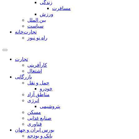
زندگی
مسافرت
ورزش
بین الملل
سیاست
تجارت‌خانه
راه نو نیوز
تجارت
کارآفرینی
اشتغال
بازرگانی
حمل و نقل
خودرو
مناطق آزاد
انرژی
پتروشیمی
مسکن
صنایع غذایی
فناوری
بورس ایران و جهان
بانک و بودجه