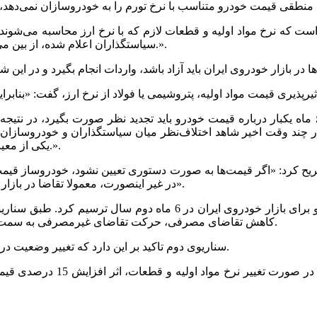
سیاستگذاران اعلام شده، از بین می‌رود. بنابراین قیمت خودرو باید متناسب با مقتضیات روز افزایش یابد.».
وی در پاسخ به این پرسش که با توجه به مصوبه شورای رقابت هر ۶ ماه یکبار درباره قیمت خودرو باید ت
ند وقت اخیر شاهد اختلاف‌نظر میان سیاستگذاران و خودروسازان بودی
یکی از معیارهای تعیین‌کننده قیمت خودرو است، باید در انتظار افزایش بها باشیم.».
یح کرد: «اگر قیمت‌ها به صورت دستوری تعیین نشود، خودروساز قیمت خو
در غیر اینصورت، معمولا تقاضا در بازار منتظر بالفعل‌شدن به روش‌هایی مانند فروش اقساطی باقی می‌ماند».
بدین ترتیب با توجه به اظهارات این سه کارشناس می‌توان سه سناریو برای 
کاهش تقاضای مصرفی، حرکت تقاضای غیرمصرفی به سمت بازارهای دیگر مثل طلا و سکه و تغییر در روند واردات نخواهد داشت.
سناریوی دوم تاکید بر این دارد که تغییر وضعیت در بازار خودروی ایران در گروی تحولات مثبت در دیپلماسی ایران است.