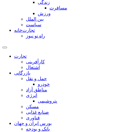
زندگی
مسافرت
ورزش
بین الملل
سیاست
تجارت‌خانه
راه نو نیوز
تجارت
کارآفرینی
اشتغال
بازرگانی
حمل و نقل
خودرو
مناطق آزاد
انرژی
پتروشیمی
مسکن
صنایع غذایی
فناوری
بورس ایران و جهان
بانک و بودجه