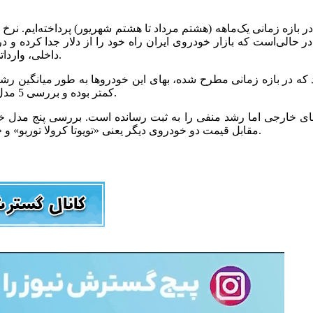
 درصدی به 102 هزار و 690 تومان رسید. این در حالی‌است که بازار خودروی ایران راه خود ر
داخلی، وارداتی و خارجی به طور میانگین تنها با رشد 0.6 درصدی مواجه شده است.
کمتر بوده و بررسی 5 مدل از این خودروها نشان از افزایش 0.8 درصدی بها در یک ماه اخیر دارد.
ارجی اما رشد منفی را به ثبت رسانده است. بررسی پنج مدل خودرو نشان می‌دهد که سه خودرو 
مقابل قیمت دو خودروی دیگر یعنی «تویوتا کرولا توربو» و «سوزوکی بالنو» با کاهش 2.8 درصدی و 3.4 درصدی همراه شده است.