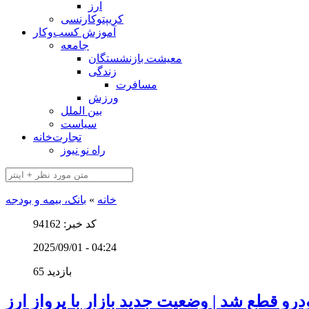
ارز
کریپتوکارنسی
آموزش کسب‌وکار
جامعه
معیشت بازنشستگان
زندگی
مسافرت
ورزش
بین الملل
سیاست
تجارت‌خانه
راه نو نیوز
خانه
»
بانک، بیمه و بودجه
کد خبر: 94162
2025/09/01 - 04:24
65 بازدید
درو قطع شد | وضعیت جدید بازار با پرواز ارز