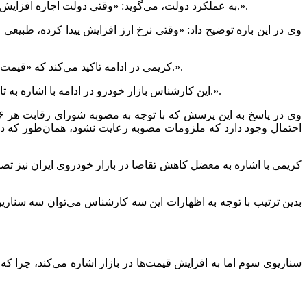
به عملکرد دولت، می‌گوید: «وقتی دولت اجازه افزایش منطقی قیمت خودرو متناسب با نرخ تورم را به خودروسازان نمی‌دهد، اثر افزایش 15 درصدی قیمت خودرو با بروز تورم جدید از بین می‌رود.».
کریمی در ادامه تاکید می‌کند که «قیمت‌ها در بازار خودروی ایران باید آزاد باشد، واردات انجام بگیرد و در این شرایط خودروساز با توجه به تقاضای موجود در بازار قیمت را تعیین کند.».
این کارشناس بازار خودرو در ادامه با اشاره به تاثیرپذیری قیمت مواد اولیه، پتروشیمی یا فولاد از نرخ ارز، گفت: «بنابراین این افزایش نرخ بلافاصله روی تولیدات خودروسازان تاثیر می‌گذارد.».
احتمال وجود دارد که ملزومات مصوبه رعایت نشود، همان‌طور که در چ
کریمی با اشاره به معضل کاهش تقاضا در بازار خودروی ایران نیز تصر