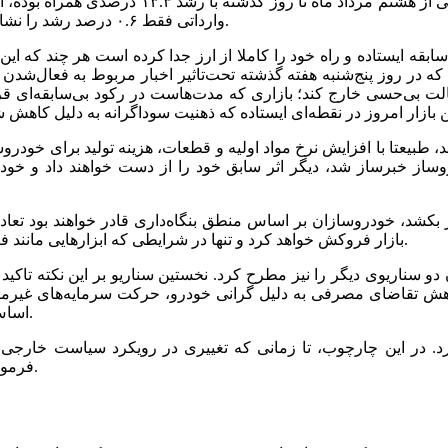
بررسی نشان می‌دهد که نوسانات بازار ارز در بازه
وارداتی فقط ۰.۶ درصد رشد را نشان می‌دهد که این موضوع از عدم تبعیت خودرو از نرخ ارز حکایت دارد.
سابقه ایستاده و راه خود را کاملا از ارز جدا کرده است هر چند که ای
ه در روز پنج‌شنبه هفته گذشته تحت‌تاثیر اخبار مربوط به فعال‌شدن
ا از حالت بی‌حسی خارج کند؛ بازاری که مدت‌هاست در رکود بی‌سابقه‌ا
 ۲۲.۳ درصدی که از سوی خودروساز خبرساز شد، دیگر اثر سابق خود را از دست خو
ر بکشد، خودروسازان بر اساس منطق بنگاه‌داری قادر خواهند بود تعاد
بازار فروکش خواهد کرد و تنها در شرایطی که ابزارهایی مانند فروش اقساطی فعال شود، امکان بالفعل شدن آن وجود خواهد داشت.
ان دو سناریوی دیگر را نیز مطرح کرد. نخستین سناریو بر این نکته تاک
ر کاهش تقاضای مصرفی به دلیل گرانی خودرو، حرکت سرمایه‌های غیر
اساس، اثر افزایش نرخ ارز بر بازار خودرو همانند گذشته پررنگ نخواهد بود.
رد. در این چارچوب، تا زمانی که تغییری در رویکرد سیاست خارجی و 
کارآیی چندانی نخواهند داشت.
فرمول