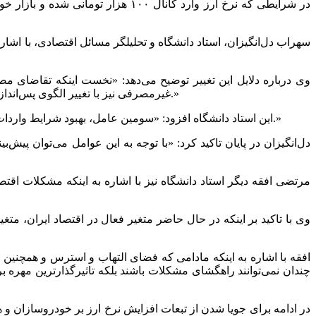
در شرایطی که نرخ ارز وارد کانال 
سهراب دل‌انگیزان، استاد دانشگاه و تحلیلگر مسائل اقتصادی، با اشار
وی درباره دلایل این تغییر توضیح می‌دهد: «نخست اینکه تقاضای 
غیرمصرفی نیز با تغییر الگوی پس‌انداز از کالای بادوامی چون خودرو به سمت دارایی‌های با نقدشوندگی بالاتر مانند طلا و سکه، نزولی شده و در وضعیت فعلی چندان پررنگ نیست.»
این استاد دانشگاه افزود: «سومین عامل، بهبود شرایط واردات خودروهای خارجی و افزایش تنوع آنها نسبت به سال‌های گذشته است و چهارم اینکه چشم‌انداز بازار خودروبه‌روشنی بازارهای نقدی نیست.»
دل‌انگیزان در پایان تاکید کرد: «با توجه به این عوامل می‌توان پیش‌ب
مرتضی افقه دیگر استاد دانشگاه نیز با اشاره به اینکه مشکلات اقت
وی با تاکید بر اینکه در حال حاضر متغیر فعال در اقتصاد ایران، متغ
افقه با اشاره به اینکه مادامی که فضای التهاب و استرس و همچنین نگ
چندان نمی‌توانند راهگشای مشکلات باشند بلکه تاثیرگذارترین مهره 
در ادامه برای جویا شدن از تبعات افزایش نرخ ارز بر خودروسازان 