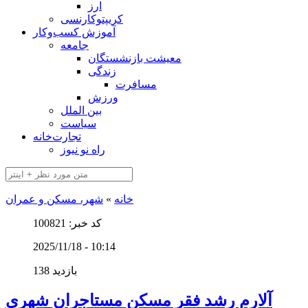
ارز
کریپتوکارنسی
آموزش کسب‌وکار
جامعه
معیشت بازنشستگان
زندگی
مسافرت
ورزش
بین الملل
سیاست
تجارت‌خانه
راه نو نیوز
خانه
»
شهر، مسکن و عمران
کد خبر: 100821
2025/11/18 - 10:14
138 بازدید
آلارم رشد فقر مسکن مستاجران شهری