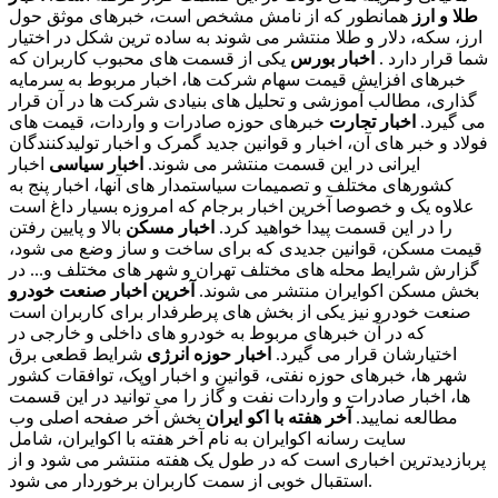
طلا و ارز
همانطور که از نامش مشخص است، خبرهای موثق حول
ارز، سکه، دلار و طلا منتشر می شوند به ساده ترین شکل در اختیار
شما قرار دارد .
اخبار بورس
یکی از قسمت های محبوب کاربران که
خبرهای افزایش قیمت سهام شرکت ها، اخبار مربوط به سرمایه
گذاری، مطالب آموزشی و تحلیل های بنیادی شرکت ها در آن قرار
می گیرد.
اخبار تجارت
خبرهای حوزه صادرات و واردات، قیمت های
فولاد و خبر های آن، اخبار و قوانین جدید گمرک و اخبار تولیدکنندگان
ایرانی در این قسمت منتشر می شوند.
اخبار سیاسی
اخبار
کشورهای مختلف و تصمیمات سیاستمدار های آنها، اخبار پنج به
علاوه یک و خصوصا آخرین اخبار برجام که امروزه بسیار داغ است
را در این قسمت پیدا خواهید کرد.
اخبار مسکن
بالا و پایین رفتن
قیمت مسکن، قوانین جدیدی که برای ساخت و ساز وضع می شود،
گزارش شرایط محله های مختلف تهران و شهر های مختلف و... در
بخش مسکن اکوایران منتشر می شوند.
آخرین اخبار صنعت خودرو
صنعت خودرو نیز یکی از بخش های پرطرفدار برای کاربران است
که در آن خبرهای مربوط به خودرو های داخلی و خارجی در
اختیارشان قرار می گیرد.
اخبار حوزه انرژی
شرایط قطعی برق
شهر ها، خبرهای حوزه نفتی، قوانین و اخبار اوپک، توافقات کشور
ها، اخبار صادرات و واردات نفت و گاز را می توانید در این قسمت
مطالعه نمایید.
آخر هفته با اکو ایران
بخش آخر صفحه اصلی وب
سایت رسانه اکوایران به نام آخر هفته با اکوایران، شامل
پربازدیدترین اخباری است که در طول یک هفته منتشر می شود و از
استقبال خوبی از سمت کاربران برخوردار می شود.