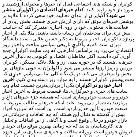
اکوایران و شبکه های اجتماعی فعال آن خبرها و محتوای ارزشمند و
موردنیاز خود را پیدا کنند.
کدام خبرهای اقتصادی در اکوایران منتشر
می شود؟
اکوایران از ابتدای فعالیت خود سعی کرده تا علاوه بر
پوشش خبرهای موثق که دارای ارزش خبری هستند، بخش زیادی از
فعالیت های محتوایی خود را روی اخباری متمرکز کند که جذابیت
بیش تری برای مخاطبان این رسانه داشته باشند. مثلا یکی از اخبار
پربازدید اکوایران، اخبار مربوط به دکتر حسین علایی، استاد دانشگاه
تهران است که به واکاوی تاریخی سیاسی مباحث و اخبار روز
اقتصادی می پردازد. براساس آمارهایی که وب سایت اکوایران جمع
آوری کرده است، اکثر مخاطبان اقتصاد و اکونومی به دنبال آخرین
خبرهایی هستند که در حوزه بیمه، ارز و طلا، بانک، مسکن، اکوایران
بورس و رمز ارزها منتشر می شود و اکوایران به خوبی نیازهای این
بخش را برطرف می کند. در یک نگاه کلی اما می توانیم اخباری که
تحت پوشش اکوایران هستند را به موارد زیر دسته بندی کنیم:
آخرین
اخبار خودرو در اکوایران
یکی از پربازدیدترین قسمت تمام وب
سایت های خبری و خبرگزاری ها، قسمت مربوط به آخرین اخبار
خودرو و صنعت خودروسازی است که همیشه جزء خبرهای داغ و
پربازدید به شمار می روند. علت اینکه خبرها و مطالب مربوط به
صنعت خودرو تا این حد پربازدید است، این است که امروزه افراد
بیش از گذشته به دنبال این هستند که چه اتفاقات و جریاناتی در
بازار خودرو درحال وقوع است و با آگاهی از این اتفاقات و تحلیل
های کارشناسان بدانند که چه زمانی بهترین موقع برای خرید و
فروش خودرو است. روزانه مقالات و خبرهای بسیاری در این حوزه