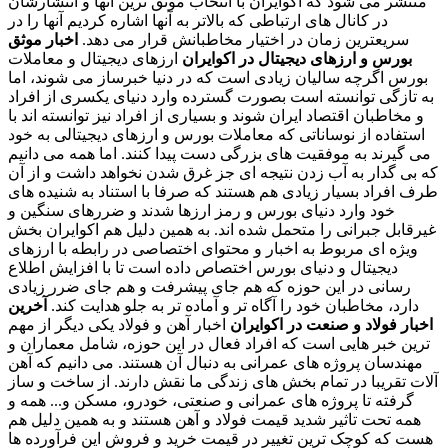
منتشر می شود که اکوایران با انتخاب موثق ترین آنها و انتشارشان
در کانال های ارتباطی که بالاتر به آنها اشاره کردیم آنها را در
سریعترین زمان در اختیار مخاطبانش قرار می دهد.
اخبار موثق
بورس و ارزهای دیجیتال در اکوایران
ارزهای دیجیتال و معاملات
بورس اگرچه سالیان زیادی است که در دنیا خبرساز می شوند، اما
به تازگی توانسته است بصورت گسترده وارد دنیای یکسری از افراد
و مخاطبان اقتصاد ایران شوند و بسیاری از افراد نیز توانسته اند با
استفاده از نوساناتی که معاملات بورس و ارزهای دیجیتالی به خود
می گیرند به موفقیت های بزرگی دست پیدا کنند. اما همه می دانیم
که بی گدار به آب زدن نتیجه ای جز غرق شدن نخواهد داشت و از آن
طرف افراد بسیار زیادی هم هستند که صرفا با استناد به شنیده های
خود وارد دنیای بورس و رمز ارزها شدند و ضررهای سنگین و
غیرقابل جبرانی را متحمل شده اند. به همین دلیل هم اکوایران بخش
ویژه ای مربوط به اخبار و محتوای اختصاصی در رابطه با ارزهای
دیجیتال و دنیای بورس اختصاص داده است تا با افزایش اطلاع
رسانی در این حوزه که هم جای پیشرفت و هم جای ضرر زیادی
دارد، مخاطبان خود را آگاه تر و آماده تر به جلو هدایت کند.
آخرین
اخبار فولاد و صنعت در اکوایران
اخبار آهن و فولاد یکی دیگر از مهم
ترین خبر هایی است که افراد فعال در این حوزه، شامل معماران و
مهندسان پروژه های عمرانی به دنبال آن هستند. می دانیم که آهن
آلات تقریبا در تمام بخش های زندگی ما نقش دارند. از ساخت و ساز
گرفته تا پروژه های عمرانی و صنعتی، خودرو، مسکن و... همه و
همه تحت تاثیر شدید قیمت فولاد و آهن هستند و به همین دلیل هم
هست که کوچک ترین تغییر در قیمت خرید و فروش این فرآورده ها