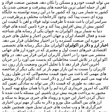
می تواند قیمت خودرو و مسکن را تکان دهد. همچنین صنعت فولاد و
آهن از جمله اصلی ترین شاخصه های پیشرفت و صنعتی شدن یک
کشور به شمار می رود که کشور ما در این زمینه توانسته به جایگاه
ویژه ای دست پیدا کند. وجود کارخانجات مختلف و پرظرفیت در
سراسر ایران باعث شده تا ظرفیت تولید فولاد و آهن با کیفیت این
کشور بیش از پیش افزایش پیدا کند و جزء تامین کننده های فولاد
دنیا به شمار برود. اکوایران به عنوان یکی از رسانه های شناخته
شده و فعال اقتصاد ایران و جهان آخرین اخبار و تحلیل های خبری
در حوزه این صنعت گسترده را در اختیار مخاطبان قرار می دهد.
اخبار ارز و دلار در اکوایران
اکوایران مثل دیگر رسانه های تخصصی
اقتصادی خبرهای دست اول و معتبری که در حوزه ارز های جهانی
منتشر می شود را در اختیار کاربران ایرانی قرار می دهد. در واقع
اکو ایران در تلاش است مخاطبانی که بدست می آورد را در جریان
آخرین اخبار قرار دهد تا با تحلیل آخرین وضعیت بازار روز، دید
کاربران را نسبت به این بازار مهم باز تر کند. یکی دیگر از شاخصه
های مهمی که باعث می شود قیمت محصولاتی که در طول روز یا
ماه تهیه می کنیم تغییر کند ارز و دلار است که اکوایران دلار پوشش
می دهد، به طوری که قیمت دلار می تواند به سادگی تعیین کند
کالایی که امروز خریداری کرده ایم را فردا با همان مبلغ تهیه کنیم یا
مجبور به پرداخت هزینه بیش تری باشیم. این مسئله باعث شده تا
دنبال کردن اخبار این حوزه و رویداد های خبری مربوط به سکه و
ارز های بین المللی مثل یورو و دلار به یکی از مهم ترین اخباری
خبرگزاری ها و وب سایت های خبری تبدیل شود. همچنین طیف
وسیعی از کاربران با استفاده از این اخبار می توانند اهداف سرمایه