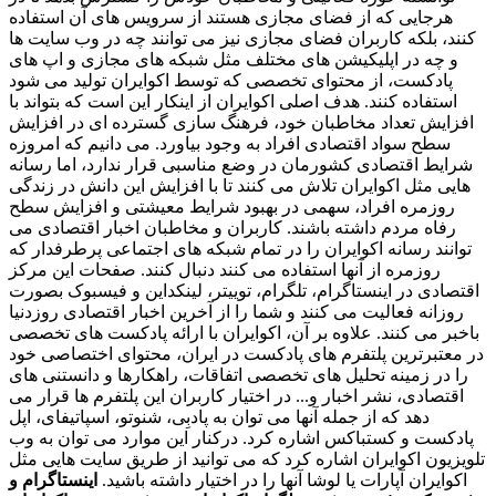
هرجایی که از فضای مجازی هستند از سرویس های آن استفاده
کنند، بلکه کاربران فضای مجازی نیز می توانند چه در وب سایت ها
و چه در اپلیکیشن های مختلف مثل شبکه های مجازی و اپ های
پادکست، از محتوای تخصصی که توسط اکوایران تولید می شود
استفاده کنند. هدف اصلی اکوایران از اینکار این است که بتواند با
افزایش تعداد مخاطبان خود، فرهنگ سازی گسترده ای در افزایش
سطح سواد اقتصادی افراد به وجود بیاورد. می دانیم که امروزه
شرایط اقتصادی کشورمان در وضع مناسبی قرار ندارد، اما رسانه
هایی مثل اکوایران تلاش می کنند تا با افزایش این دانش در زندگی
روزمره افراد، سهمی در بهبود شرایط معیشتی و افزایش سطح
رفاه مردم داشته باشند. کاربران و مخاطبان اخبار اقتصادی می
توانند رسانه اکوایران را در تمام شبکه های اجتماعی پرطرفدار که
روزمره از آنها استفاده می کنند دنبال کنند. صفحات این مرکز
اقتصادی در اینستاگرام، تلگرام، توییتر، لینکداین و فیسبوک بصورت
روزانه فعالیت می کنند و شما را از آخرین اخبار اقتصادی روزدنیا
باخبر می کنند. علاوه بر آن، اکوایران با ارائه پادکست های تخصصی
در معتبرترین پلتفرم های پادکست در ایران، محتوای اختصاصی خود
را در زمینه تحلیل های تخصصی اتفاقات، راهکارها و دانستنی های
اقتصادی، نشر اخبار و... در اختیار کاربران این پلتفرم ها قرار می
دهد که از جمله آنها می توان به پادبِی، شنوتو، اسپاتیفای، اپل
پادکست و کستباکس اشاره کرد. درکنار این موارد می توان به وب
تلویزیون اکوایران اشاره کرد که می توانید از طریق سایت هایی مثل
اکوایران آپارات یا لوشا آنها را در اختیار داشته باشید.
اینستاگرام و