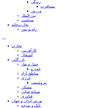
زندگی
مسافرت
ورزش
بین الملل
سیاست
تجارت‌خانه
راه نو نیوز
تجارت
کارآفرینی
اشتغال
بازرگانی
حمل و نقل
خودرو
مناطق آزاد
انرژی
پتروشیمی
مسکن
صنایع غذایی
فناوری
بورس ایران و جهان
بانک و بودجه