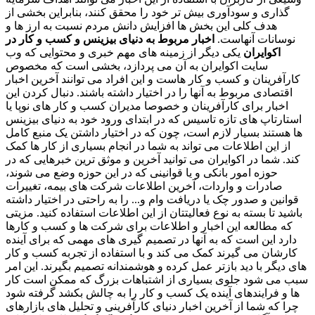
گذاری و سودآوری بیش تر خود را محقق کنند، بنابراین بخشی از
هدف کلی این بخش ها افزایش دانش مردم نسبت به ارز ها و
نوسانات آنهاست.
اخبار مربوط به دنیای بیزینس و کسب و کار در
اکوایران
یکی دیگر از زمینه های مهم خبری و محتوایی که وب
سایت اکوایران به آن می پردازد، بخشی است که مخصوص
کارآفرینان و کسب و کار هاست و این افراد می توانند آخرین اخبار
اقتصادی مربوط به آنها را در اختیار داشته باشند. دنبال کردن این
اخبار برای کارآفرینان و خصوصا مدیران کسب و کار های نوپا یا
استارتاپ های تازه تاسیس که در ابتدای ورود خود به دنیای بیزینس
ها هستند بسیار لازم است، چون که در اختیار داشتن یک منبع کامل
از این اطلاعات می تواند به شما در انجام بسیاری از کار ها کمک
کند. شما در اکوایران می توانید آخرین و موثق ترین خبرهایی که در
حوزه امور بانکی و یا قوانینی که در این حوزه وضع می شوند،
صادرات و واردات، آخرین اطلاعات شرکت های بیمه، تغییرات
قوانین و صدور چک یا دریافت وام و... را به راحتی در اختیار داشته
باشید تا بسته به نوع فعالیتتان از این اطلاعات استفاده کنید. مزیتی
که مطالعه این اخبار و اطلاعات برای شرکت ها و کسب و کارها
دارد این است که به آنها در تصمیم گیری های مهمی که برای آینده
کارشان می گیرند کمک می کند و با استفاده از تجربه کسب و کار
های دیگر با دید بازتر عمل کرده و هوشمندانه تصمیم بگیرند. این امر
سبب می شود جلوی بسیاری از اشتباهات بزرگ که ممکن است کار
ها و فرایندهای آینده یک کسب و کار را به چالش بکشد گرفته شود
چرا که شما از آخرین اخبار دنیای کارآفرینی و تحلیل های بازارهای