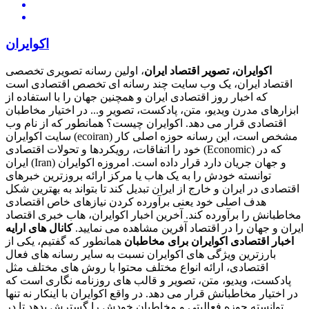
اکوایران
اکوایران، تصویر اقتصاد ایران
، اولین رسانه تصویری تخصصی
اقتصاد ایران، یک وب سایت چند رسانه ای تخصص اقتصادی است
که اخبار روز اقتصادی ایران و همچنین جهان را با استفاده از
ابزارهای مدرن ویدیو، متن، پادکست، تصویر و... در اختیار مخاطبان
اقتصادی قرار می دهد. اکوایران چیست؟ همانطور که از نام وب
سایت اکوایران (ecoiran) مشخص است، این رسانه حوزه اصلی کار
خود را اتفاقات، رویکردها و تحولات اقتصادی (Economic) که در
ایران (Iran) و جهان جریان دارد قرار داده است. امروزه اکوایران
توانسته خودش را به یک هاب یا مرکز ارائه بروزترین خبرهای
اقتصادی در ایران و خارج از ایران تبدیل کند تا بتواند به بهترین شکل
هدف اصلی خود یعنی برآورده کردن نیازهای خاص اقتصادی
مخاطبانش را برآورده کند. آخرین اخبار اکوایران، هاب خبری اقتصاد
ایران و جهان را در اقتصاد آفرین مشاهده می نمایید.
کانال های ارایه
اخبار اقتصادی اکوایران برای مخاطبان
همانطور که گفتیم، یکی از
بارزترین ویژگی های اکوایران نسبت به سایر رسانه های فعال
اقتصادی، ارائه انواع مختلف محتوا با روش های مختلف مثل
پادکست، ویدیو، متن، تصویر و قالب های روزنامه نگاری است که
در اختیار مخاطبانش قرار می دهد. در واقع اکوایران با اینکار نه تنها
توانسته حوزه فعالیتی و مخاطبان خودش را گسترش بدهد تا در