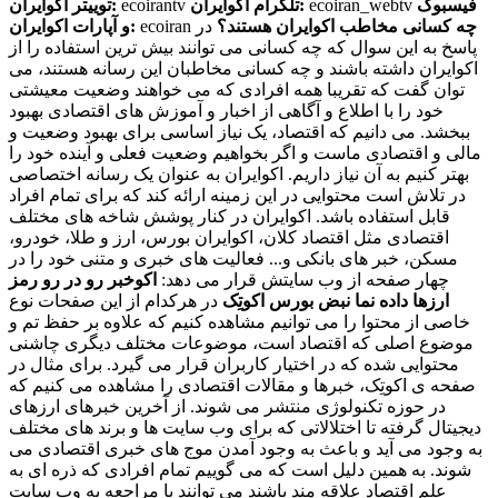
فیسبوک
ecoiran_webtv
تلگرام اکوایران:
ecoirantv
توییتر اکوایران:
چه کسانی مخاطب اکوایران هستند؟
در
ecoiran
و آپارات اکوایران:
پاسخ به این سوال که چه کسانی می توانند بیش ترین استفاده را از
اکوایران داشته باشند و چه کسانی مخاطبان این رسانه هستند، می
توان گفت که تقریبا همه افرادی که می خواهند وضعیت معیشتی
خود را با اطلاع و آگاهی از اخبار و آموزش های اقتصادی بهبود
ببخشد. می دانیم که اقتصاد، یک نیاز اساسی برای بهبود وضعیت و
مالی و اقتصادی ماست و اگر بخواهیم وضعیت فعلی و آینده خود را
بهتر کنیم به آن نیاز داریم. اکوایران به عنوان یک رسانه اختصاصی
در تلاش است محتوایی در این زمینه ارائه کند که برای تمام افراد
قابل استفاده باشد. اکوایران در کنار پوشش شاخه های مختلف
اقتصادی مثل اقتصاد کلان، اکوایران بورس، ارز و طلا، خودرو،
مسکن، خبر های بانکی و... فعالیت های خبری و متنی خود را در
چهار صفحه از وب سایتش قرار می دهد:
اکوخبر
رو در رو
رمز
ارزها
داده نما
نبض بورس
اکوتِک
در هرکدام از این صفحات نوع
خاصی از محتوا را می توانیم مشاهده کنیم که علاوه بر حفظ تم و
موضوع اصلی که اقتصاد است، موضوعات مختلف دیگری چاشنی
محتوایی شده که در اختیار کاربران قرار می گیرد. برای مثال در
صفحه ی اکوتِک، خبرها و مقالات اقتصادی را مشاهده می کنیم که
در حوزه تکنولوژی منتشر می شوند. از آخرین خبرهای ارزهای
دیجیتال گرفته تا اختلالاتی که برای وب سایت ها و برند های مختلف
به وجود می آید و باعث به وجود آمدن موج های خبری اقتصادی می
شوند. به همین دلیل است که می گوییم تمام افرادی که ذره ای به
علم اقتصاد علاقه مند باشند می توانند با مراجعه به وب سایت