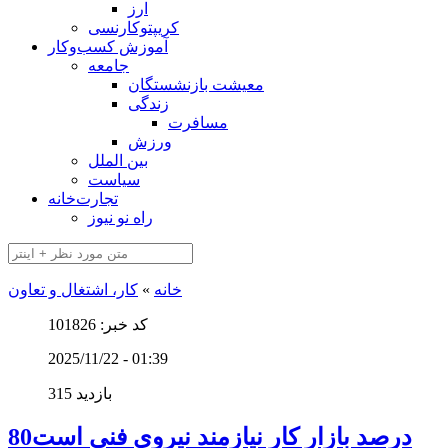
ارز
کریپتوکارنسی
آموزش کسب‌وکار
جامعه
معیشت بازنشستگان
زندگی
مسافرت
ورزش
بین الملل
سیاست
تجارت‌خانه
راه نو نیوز
خانه
»
کار، اشتغال و تعاون
کد خبر: 101826
2025/11/22 - 01:39
315 بازدید
80درصد بازار کار نیازمند نیروی فنی است