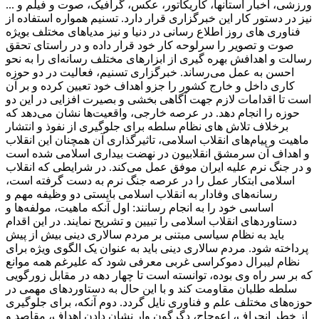
ورزشی، اخبار استانها، کاریکاتور، عکس، گرافیک، صوت و فیلم و ...
نیز در دستور کار این خبرگزاری قرار دارد. تسنیم همواره استفاده از
فناوری های روز اطلاع رسانی در دنیا و نیز مدیاهای مختلف بویژه
صوت و تصویر را سرلوحه کار خود قرار داده و در راستای تحقق
رسالت و اهدافش بهره گیری از ابزارهای مختلف رسانه‌ای را به نحو
احسن به عمل می‌رساند. خبرگزاری تسنیم، فعالیت در دو حوزه
کاری داخل و خارج کشور را جزو اهداف خود تعیین کرده و بر آن
است تا اقدامات لازم جهت آگاهی بخشی و بصیرت افزایی در این دو
حوزه را انجام دهد. در عرصه خارجی، واقعیت‌ها نشان می‌دهد که
برخلاف تلاش های نظام سلطه برای جلوگیری از نفوذ و انتشار
ماهیت و پیام‌های انقلاب اسلامی، تاثیرگذاری آن همچنان این انقلاب
و اهداف آن سرمشق انقلابیون در نهضت بیداری اسلامی شده است
و در جنگ نرم علیه ایران موفق عمل می‌کند. در شرایطی که انقلاب
اسلامی ابتکار عمل را در عرصه جنگ نرم به دست گرفته است،
رسانه‌های وفادار به انقلاب اسلامی بایستی دو وظیفه مهم و
اساسی خود را به انجام رسانند: اول آنکه ماهیت، مولفه‌ها و
دستاوردهای انقلاب اسلامی را تبیین و تشریح نمایند. در این اقدام
باید به نظام سیاسی مبتنی بر مردم سالاری دینی بیش از پیش
پرداخته شود. مردم سالاری دینی باید به عنوان یک الگوی ویژه برای
نظام لیبرال دموکراسی غربی معرفی شود که علیرغم همه موانع
که بر سر راه وی بوده، توانسته است تا چهار دهه در مقابل زورگویی
سلطه طلبان مقاومت کند و با این حال به دستاوردهای مهمی در
حوزه‌های مختلف علم و فناوری نایل گردد. دوم آنکه، برای جلوگیری
از خطر انحراف، اعوجاج، دگرگون وار نشان دادن اهداف، مقاصد و