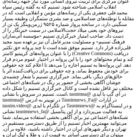
عنوان مرکزی برای تربیت نیروی انسانی مورد نیاز جبهه رسانه‌ای
انقلاب اسلامی شناخته شود. تسنیم که به گفته رئیس سپاه
محمدعلی جعفری یکی از رسانه‌های مؤمن و انقلابی است که در
مقابله با توطئه‌های ضداسلامی و ضد بشری ستمگران وظیفه بسیار
سنگینی دارد، در سانحه پرواز شماره ۹۵۲۵ ژرمن‌وینگز یک تن از
نیروهای خود یعنی میلاد حجت‌الاسلامی در سمت خبرنگار را از
دست داد. صاحب امتیاز خبرگزاری تسنیم «مؤسسه آتی‌سازان
فرهنگ تسنیم» و مسئولیت مدیرعامل آن نیز برعهده سید مجید
قلی‌زاده‌ قرار دارد. تسنیم موفق شده است تا چند پروانه حق تکثیر
را با عنوان پروانه‌های کرییتیو کامنز (Creative Commons) دریافت
کند و تمام محتواهای خود را با این پروانه در اختیار عموم مردم قرار
دهد. این پروانه‌ها به تسنیم اجازه را می‌دهد تا اعلام کند چه حقوقی
برای خودش محفوظ بماند، و چه حقوقی برای دریافت‌کننده اثر یا
خالق‌های دیگر، باقی بماند. خبرگزاری تسنیم با شعار چشمه‌ی
جوشان آگاهی بخشی از حضور پر رنگ در شبکه‌های اجتماعی
مختلف نیز غافل نشده است و کانال خبرگزاری تسنیم را شکل داده
است. تسنیم در سروش با نشانی، tasnimna@ در آی گپ با آیدی
tasnimna@ در توییتر به ادرس Tasnimnews_Fa@ در آپارات
tasnim.video@ در تلگرام با ایدی Tasnimnews@ و در اینستاگرام به
نشانی tasnimnews_fa@ به فعالیت می‌پردازد و از این پتانسیل
شبکه‌های اجتماعی نیز برای آگاهی بخشی استفاده می‌نماید. شما
می‌توانید مهمترین اخبار تسنیم را از طریق دسترسی مستقیم در
تهران و دیگر شهرهای ایران در اختیار داشته باشید، علاوه بر آن،
میتوان برای دسترسی آسانتر به قیمت ارز و طلا و لیگ ایران و