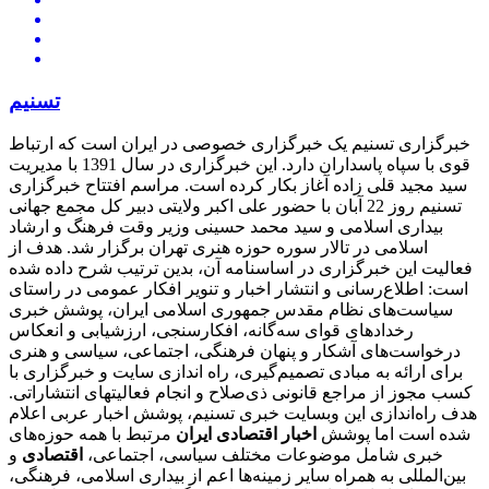
تسنیم
خبرگزاری تسنیم یک خبرگزاری خصوصی در ایران است که ارتباط
قوی با سپاه پاسداران دارد. این خبرگزاری در سال 1391 با مدیریت
سید مجید قلی زاده آغاز بکار کرده است. مراسم افتتاح خبرگزاری
تسنیم روز 22 آبان با حضور علی اکبر ولایتی دبیر کل مجمع جهانی
بیداری اسلامی و سید محمد حسینی وزیر وقت فرهنگ و ارشاد
اسلامی در تالار سوره حوزه هنری تهران برگزار شد. هدف از
فعالیت این خبرگزاری در اساسنامه آن، بدین ترتیب شرح داده شده
است: اطلاع‌رسانی و انتشار اخبار و تنویر افکار عمومی در راستای
سیاست‌های نظام مقدس جمهوری اسلامی ایران، پوشش خبری
رخدادهای قوای سه‌گانه، افکارسنجی، ارزشیابی و انعکاس
درخواست‌های آشکار و پنهان فرهنگی، اجتماعی، سیاسی و هنری
برای ارائه به مبادی تصمیم‌گیری، راه اندازی سایت و خبرگزاری با
کسب مجوز از مراجع قانونی ذی‌صلاح و انجام فعالیتهای انتشاراتی.
هدف راه‌اندازی این وبسایت خبری تسنیم، پوشش اخبار عربی اعلام
شده است اما پوشش
اخبار اقتصادی ایران
مرتبط با همه حوزه‌های
خبری شامل موضوعات مختلف سیاسی، اجتماعی،
اقتصادی
و
بین‌المللی به همراه سایر زمینه‌ها اعم از بیداری اسلامی، فرهنگی،