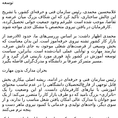
توسعه
غلامحسین محمدی، رئیس سازمان فنی و حرفه‌ای کشور، با تشریح
این چالش ساختاری، تأکید کرد که این شکاف بزرگ میان عرضه و
تقاضا، موجب شده است علیرغم وجود جمعیت جوانی تحصیل‌کرده،
کارفرمایان در یافتن نیروی متخصص با مشکل جدی مواجه شوند.
محمدی اظهار داشت: بر اساس بررسی‌های ما، حدود 80درصد از
بازار کار کشور تشنه نیروی حرفه‌آموز است. این بدان معناست که
بخش وسیعی از فرصت‌های شغلی موجود، به جای دانش صرف،
نیازمند مهارت و توانایی عملی اثبات‌شده است. بنابراین، سیاست
توسعه آموزش در کشور باید فوری مورد بازبینی قرار گیرد و از
مسیر متمرکز صرفاً بر دانشگاه و مدرک‌گرایی فاصله بگیرد.
بحران مدارک بدون مهارت
رئیس سازمان فنی و حرفه‌ای در ادامه، ریشه اصلی بیکاری بخش
قابل توجهی از فارغ‌التحصیلان دانشگاهی را در عدم تناسب محتوای
آموزشی با نیازهای کارفرمایان دانست. او این وضعیت را یک
«ناترازی» بزرگ نامید که دو طرف بازار کار را متضرر می‌کند: از یک
سو جوانان با مدارک عالی امکان یافتن شغل مناسب را ندارند، و از
سوی دیگر، واحدهای تولیدی و خدماتی با کمبود نیروی ماهر دست و
پنجه نرم می‌کنند.