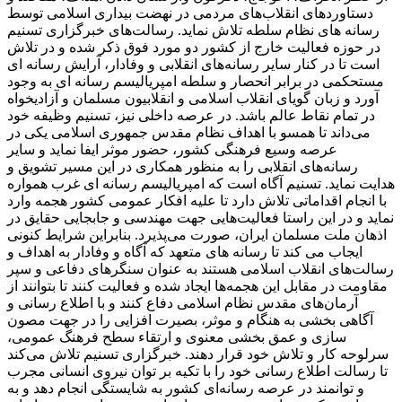
دستاوردهای انقلاب‌های مردمی در نهضت بیداری اسلامی توسط
رسانه های نظام سلطه تلاش نماید. رسالت‌های خبرگزاری تسنیم
در حوزه فعالیت خارج از کشور دو مورد فوق ذکر شده و در تلاش
است تا در کنار سایر رسانه‌های انقلابی و وفادار، آرایش رسانه ای
مستحکمی در برابر انحصار و سلطه امپریالیسم رسانه ای به وجود
آورد و زبان گویای انقلاب اسلامی و انقلابیون مسلمان و آزادیخواه
در تمام نقاط عالم باشد. در عرصه داخلی نیز، تسنیم وظیفه خود
می‌داند تا همسو با اهداف نظام مقدس جمهوری اسلامی یکی در
عرصه وسیع فرهنگی کشور، حضور موثر ایفا نماید و سایر
رسانه‌های انقلابی را به منظور همکاری در این مسیر تشویق و
هدایت نماید. تسنیم آگاه است که امپریالیسم رسانه ای غرب همواره
با انجام اقداماتی تلاش دارد تا علیه افکار عمومی کشور هجمه وارد
نماید و در این راستا فعالیت‌هایی جهت مهندسی و جابجایی حقایق در
اذهان ملت مسلمان ایران، صورت می‌پذیرد. بنابراین شرایط کنونی
ایجاب می کند تا رسانه های متعهد که آگاه و وفادار به اهداف و
رسالت‌های انقلاب اسلامی هستند به عنوان سنگرهای دفاعی و سپر
مقاومت در مقابل این هجمه‌ها ایجاد شده و فعالیت کنند تا بتوانند از
آرمان‌های مقدس نظام اسلامی دفاع کنند و با اطلاع رسانی و
آگاهی بخشی به هنگام و موثر، بصیرت افزایی را در جهت مصون
سازی و عمق بخشی معنوی و ارتقاء سطح فرهنگ عمومی،
سرلوحه کار و تلاش خود قرار دهند. خبرگزاری تسنیم تلاش می‌کند
تا رسالت اطلاع رسانی خود را با تکیه بر توان نیروی انسانی مجرب
و توانمند در عرصه رسانه‌ای کشور به شایستگی انجام دهد و به