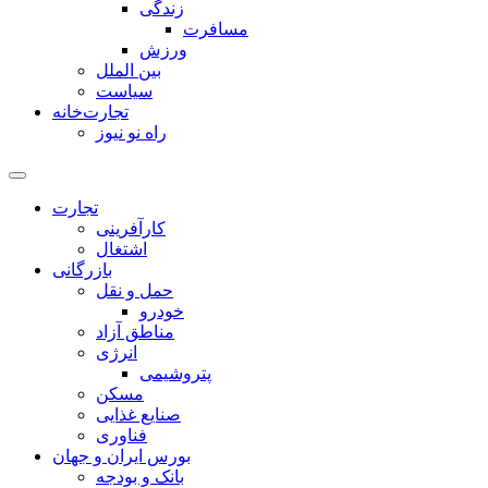
زندگی
مسافرت
ورزش
بین الملل
سیاست
تجارت‌خانه
راه نو نیوز
تجارت
کارآفرینی
اشتغال
بازرگانی
حمل و نقل
خودرو
مناطق آزاد
انرژی
پتروشیمی
مسکن
صنایع غذایی
فناوری
بورس ایران و جهان
بانک و بودجه