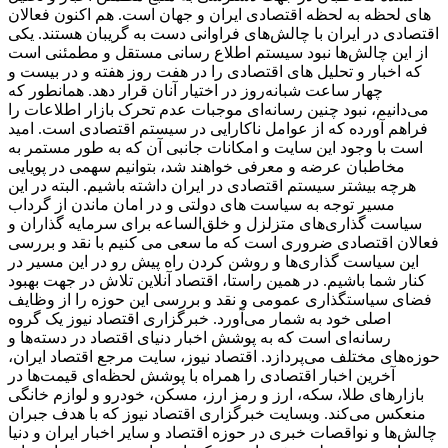
های لحظه به لحظه اقتصادی ایران و جهان است. هم اکنون فعالان
اقتصادی در ایران با چالش‌های فراوانی دست به گریبان هستند. یکی
از این چالش‌ها نبود سیستم اطلاع رسانی مستقل و مطمئنی است
که اخبار و تحلیل های اقتصادی را در هفت روز هفته و در بیست و
چهار ساعت شبانه‌روز در اختیار آنان قرار دهد. همانطور که
می‌دانیم، نبود چنین رسانه‌ای موجبات عدم تحرک بازار اطلاعات را
فراهم آورده که از عوامل ناکارایی در سیستم اقتصادی است. امید
است با وجود این سایت و امکانات جانبی آن که به طور مستمر به
مخاطبان عرضه و معرفی خواهند شد، بتوانیم سهمی در پویایی
هرچه بیشتر سیستم اقتصادی در ایران داشته باشیم. البته در این
مسیر توجه به سیاست های دولتی و در امان ماندن از گرداب
سیاست گذاری‌های متزلزل و خلق‌الساعه برای سرمایه گذاران و
فعالان اقتصادی ضروری است که ما سعی می کنیم با نقد و بررسی
این سیاست گذاری‌ها و روشن کردن راه پیش رو در این مسیر در
کنار شما باشیم. در همین راستا، اقتصاد آنلاین تلاش در جهت بهبود
فضای سیاستگذاری عمومی و نقد و بررسی این حوزه را از وظایف
اصلی خود به شمار می‌آورد. خبرگزاری اقتصاد نیوز یک گروه
رسانه‌ای است که به پوشش اخبار دنیای اقتصاد در دسته‌ها و
حوزه‌های مختلف می‌پردازد. اقتصاد نیوز، سایت مرجع اقتصاد ایران،
آخرین اخبار اقتصادی را همراه با پوشش لحظه‌ای قیمت‌ها در
بازارهای طلا، سکه، ارز و رمز ارز، مسکن، خودرو و لوازم خانگی
منعکس می‌کند. وبسایت خبرگزاری اقتصاد نیوز که با هدف جبران
چالش‌ها و نواقصات خبری در حوزه اقتصاد و سایر اخبار ایران و دنیا