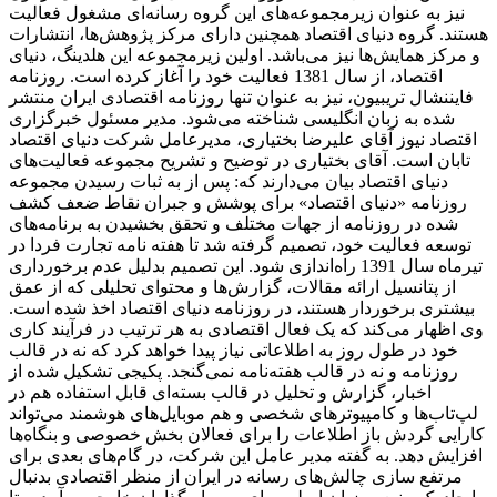
نیز به عنوان زیرمجموعه‌های این گروه رسانه‌ای مشغول فعالیت
هستند. گروه دنیای اقتصاد همچنین دارای مرکز پژوهش‌ها، انتشارات
و مرکز همایش‌ها نیز می‌باشد. اولین زیرمجموعه این هلدینگ، دنیای
اقتصاد، از سال 1381 فعالیت خود را آغاز کرده است. روزنامه
فایننشال تریبیون، نیز به عنوان تنها روزنامه اقتصادی ایران منتشر
شده به زبان انگلیسی شناخته می‌شود. مدیر مسئول خبرگزاری
اقتصاد نیوز آقای علیرضا بختیاری، مدیرعامل شرکت دنیای اقتصاد
تابان است. آقای بختیاری در توضیح و تشریح مجموعه فعالیت‌های
دنیای اقتصاد بیان می‌دارند که: پس از به ثبات رسیدن مجموعه
روزنامه «دنیای اقتصاد» برای پوشش و جبران نقاط ضعف کشف
شده در روزنامه از جهات مختلف و تحقق بخشیدن به برنامه‌های
توسعه فعالیت خود، تصمیم گرفته شد تا هفته نامه تجارت فردا در
تیرماه سال 1391 راه‌اندازی شود. این تصمیم بدلیل عدم برخورداری
از پتانسیل ارائه مقالات، گزارش‌ها و محتوای تحلیلی که از عمق
بیشتری برخوردار هستند، در روزنامه دنیای اقتصاد اخذ شده است.
وی اظهار می‌کند که یک فعال اقتصادی به هر ترتیب در فرآیند کاری
خود در طول روز به اطلاعاتی نیاز پیدا خواهد کرد که نه در قالب
روزنامه و نه در قالب هفته‌نامه نمی‌گنجد. پکیجی تشکیل شده از
اخبار، گزارش و تحلیل در قالب بسته‌ای قابل استفاده هم در
لپ‌تاب‌ها و کامپیوترهای شخصی و هم موبایل‌های هوشمند می‌تواند
کارایی گردش باز اطلاعات را برای فعالان بخش خصوصی و بنگاه‌ها
افزایش دهد. به گفته مدیر عامل این شرکت، در گام‌های بعدی برای
مرتفع سازی چالش‌های رسانه در ایران از منظر اقتصادی بدنبال