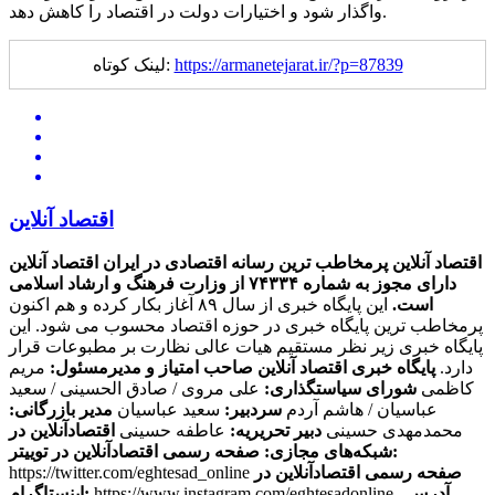
واگذار شود و اختیارات دولت در اقتصاد را کاهش دهد.
https://armanetejarat.ir/?p=87839
لینک کوتاه:
اقتصاد آنلاین
اقتصاد آنلاین پرمخاطب ترین رسانه اقتصادی در ایران
اقتصاد آنلاین
دارای مجوز به شماره ۷۴۳۳۴ از وزارت فرهنگ و ارشاد اسلامی
است.
این پایگاه خبری از سال ۸۹ آغاز بکار کرده و هم اکنون
پرمخاطب ترین پایگاه خبری در حوزه اقتصاد محسوب می شود. این
پایگاه خبری زیر نظر مستقیم هیات عالی نظارت بر مطبوعات قرار
دارد.
پایگاه خبری اقتصاد آنلاین
صاحب امتیاز و مدیرمسئول:
مریم
کاظمی
شورای سیاستگذاری:
علی مروی / صادق الحسینی / سعید
عباسیان / هاشم آردم
سردبیر:
سعید عباسیان
مدیر بازرگانی:
محمدمهدی حسینی
دبیر تحریریه:
عاطفه حسینی
اقتصادآنلاین در
صفحه رسمی اقتصادآنلاین در توییتر:
شبکه‌های مجازی:
صفحه رسمی اقتصادآنلاین در
https://twitter.com/eghtesad_online
آدرس
https://www.instagram.com/eghtesadonline_
اینستاگرام: