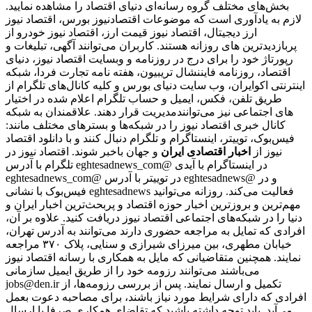
بخش‌های مختلف گروه رسانه‌ای دنیای اقتصاد را مشاهده نمایید.
لازم به یادآوری است که موضوعات اقتصادنیوز بورس، اقتصاد نیوز
ارز دیجیتال، اقتصاد نیوز قیمت ارز، اقتصاد نیوز خودرو از
پربازدیدترین های روزانه هستند. کاربران می‌توانند آگهی، تبلیغات و
رپورتاژ خود را برای درج در روزنامه و وبسایت اقتصاد نیوز، دنیای
اقتصاد، روزنامه فایننشال تریبیون، هفته نامه تجارت فردا، شبکه
اینترنتی اکوایران، وب سایت دنیای بورس و کلیه کانال‌های تلگرام از
طریق تلفن، فکس، ایمیل و حساب تلگرام اعلام شده در اختیار
مدیریت قرار دهند. علاقمندان به شبکه‎‌های اجتماعی نیز می‌توانند
کانال خبری اقتصاد نیوز را در شبکه‌ها و بسترهای مختلف مانند:
فیس‌بوک، توییتر، اینستاگرام و تلگرام دنبال کنند و با دانلود اقتصاد
نیوز از
اخبار اقتصادی ایران
و جهان باخبر شوند. اقتصاد نیوز در
تلگرام با آدرس eghtesadnews_com@ در اینستاگرام با آیدی
eghtesadnews_com@ در توییتر با آدرس eghtesadnews@ و در
فیس‌بوک با نشانی eghtesadnews فعالیت می‌کند. روزانه می‌توانید
مهم‌ترین و بروزترین اخبار حوزه اقتصاد و پربحث‌ترین اخبار ایران و
دنیا را در شبکه‌های اجتماعی اقتصاد نیوز دریافت کنید. علاوه بر آن،
افرادی که تمایل به مراجعه حضوری دارند می‌توانند به آدرس تهران،
خیابان مطهری، بین میرزای شیرازی و سنایی، پلاک ۳۷۰ مراجعه
نمایند. همچنین متقاضیانی که مایل به همکاری با رسانه‌ اقتصاد نیوز
می‌باشند می‌توانند رزومه خود را از طریق ایمیل سازمانی
jobs@den.ir تکمیل و ارسال نمایند. پس از بررسی رزومه‌ها، از
افرادی که دارای شرایط مورد نیاز باشند، برای مصاحبه دعوت بعمل
می‌آید. باید توجه داشته باشید که تقاضای همکاری صرفا با ارسال