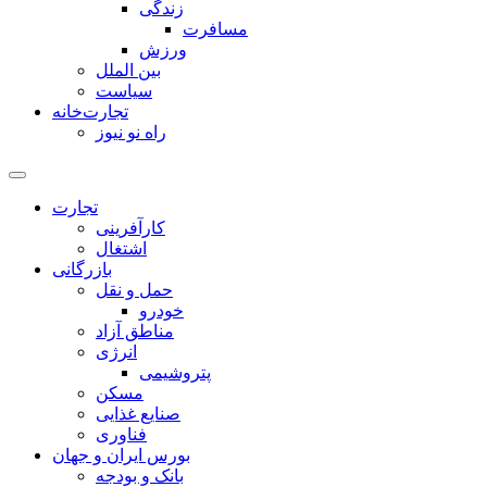
زندگی
مسافرت
ورزش
بین الملل
سیاست
تجارت‌خانه
راه نو نیوز
تجارت
کارآفرینی
اشتغال
بازرگانی
حمل و نقل
خودرو
مناطق آزاد
انرژی
پتروشیمی
مسکن
صنایع غذایی
فناوری
بورس ایران و جهان
بانک و بودجه