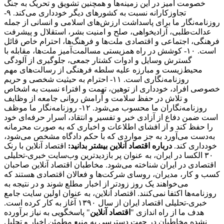
خصومت آمیز در این زمینه‌ها و همچنین تشویق و تحریک به جنگ
تجاوزکارانه نسبت به کشورهای دیگر خودداری می‌کند. ۹-
روزنامه‌نگار ما برای پاسداشت ارزش‌های اسلامی و انسانی از جمله
عدالت‌طلبی، آزادیخواهی، صلح و امنیت بشر، استقلال و پیشرفت
فرهنگی، اجتماعی و اقتصادی ملت‌ها و فرهنگ‌ها، احترام خاص قائل
است. ۱۰- کوشش در راه همزیستی مسالمت‌آمیز ملت‌ها، مقابله با
گسترش وسایل و ادوات کشتار جمعی، جلوگیری از آلودگی
محیط‌زیست و مبارزه علیه سلطه فرهنگی از رسالت‌های مهم
روزنامه‌نگاری است. ۱۱- احترام به حیثیت شخصی و حریم
خصوصی افراد، خودداری از توهین، تهمت و افتراء نسبت به اشخاص
و تلاش در حفظ سلامت و آرامش روانی جامعه از وظایف
روزنامه‌نگاران ما محسوب می‌شود. ۱۲- روزنامه‌نگار ما موظف
است ضمن دفاع از آزادی خبر و تفسیر و انتقاد، اسرار حرفه‌ای خود
را حفظ کند و از افشای اطلاعات و اخباری که به صورت محرمانه
به‌دست می‌آورد به جز مواردی که با حکم دادگاه مشخص می‌شود،
خودداری کند.
درباره اقتصاد آنلاین بیشتر بدانید:
اقتصاد آنلاین با رنک
۳۰ الکسا در ایران، به عنوان پر بازدیدترین وب‌سایت خبری-تحلیلی
اقتصادی در ایران شناخته می‌شود. مخاطبان اقتصاد آنلاین صاحبان
کسب و کار، مدیران، روسای شرکت‌ها و فعالان اقتصادی هستند که
می‌خواهند یک روز زودتر از اخبار مطلع شوند و در نتیجه به
روزنامه‌ها اکتفا نمی‌کنند. اقتصاد آنلاین، به عنوان اولین سایت جامع
خبری-تحلیلی اقتصاد ایران از سال ۱۳۹۰ آغاز به کار کرده است.
هدف ما از راه اندازی "
اقتصاد آنلاین
" پاسخگویی به نیاز برآورده
نشده مخاطبان در جهت دسترسی به منبع مطمئن اخبار و تحلیل