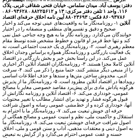
دفتر: یوسف آباد. میدان سلماس. خیابان فتحی شقاقی غربی. پلاک
۱۱۶. واحد ۱
تلفن دفتر مرکزی: ۱۳ و ۸۸۲۲۵۶۱۲ - ۸۶۰۹۳۶۲۸ -
۸۶۰۹۳۷۸۶ فکس: ۸۸۰۲۳۶۹۳
آیین نامه اخلاق حرفه‌ای اقتصاد
آنلاین
۱- روزنامه‌نگار ما به واقعیت‌های عینی توجه می‌کند و اخبار
صحیح و دقیق و تفسیرهای منطقی و منصفانه را در اختیار
خوانندگان می‌گذارد. روزنامه نگار ما به هیچ وجه جناحی عمل نمی
کند و تنها خط قرمز او قانون و خطوط مشخص شده توسط مقام
معظم رهبری است. ۲- روزنامه‌نگاری یک خدمت اجتماعی است، نه
یک فعالیت بازرگانی و روزنامه‌نگار همواره براساس وجدان اخلاق
عمل می‌کند. در این راستا بخش خبر و بخش بازرگانی در اقتصاد
آنلاین کاملا مجزا هستند. ۳- روزنامه‌نگاران اقتصاد آنلاین اگر اخباری
را از منبعی دیگر منتشر کنند، حتما منبع را ذکر می کنند. ۴- سرقت
ادبی، مخدوش ساختن متن‌ها و سندها و حذف اطلاعات اساسی
رویدادها در اقتصاد آنلاین مطرود است. ۵- روزنامه‌نگار ما از پذیرش
هرگونه پاداش مادی برای پیش‌برد مقاصد خصوصی مغایر با مصالح
عمومی، خودداری می‌کند. ۶- اقتصاد آنلاین و روزنامه نگارانش از
قبول هرگونه فشار و تهدید برای انتشار مطالب یا تغییر محتویات
آنها، خودداری کرده و از خط‌مشی عمومی رسانه و اصول شرافت
حرفه ای خویش تبعیت می‌کند. ۷- روزنامه‌نگار ما با احترام به
استقلال و حاکمیت ملی، نظم و امنیت عمومی و مصالح همگانی از
اصول شرافت حرفه‌ای خویشتن تبعیت می‌کند. ۸- روزنامه‌نگار ما
به اصول دینی و معتقدات مذهبی، آداب و سنن قومی و ملی، اخلاق
حسنه و عفت عمومی احترام می‌گذارد و از گرایش به تبعیض