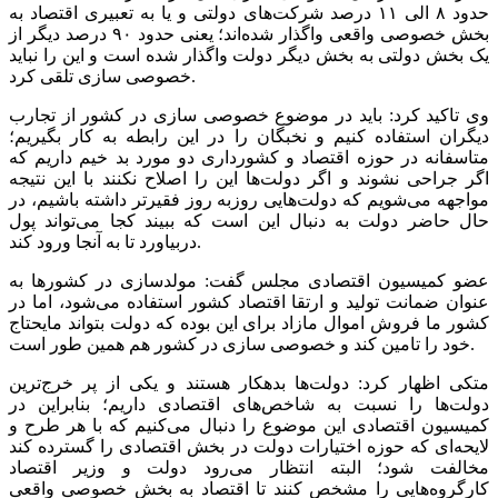
حدود ۸ الی ۱۱ درصد شرکت‌های دولتی و یا به تعبیری اقتصاد به
بخش خصوصی واقعی واگذار شده‌اند؛ یعنی حدود ۹۰ درصد دیگر از
یک بخش دولتی به بخش دیگر دولت واگذار شده است و این را نباید
خصوصی سازی تلقی کرد.
وی تاکید کرد: باید در موضوع خصوصی سازی در کشور از تجارب
دیگران استفاده کنیم و نخبگان را در این رابطه به کار بگیریم؛
متاسفانه در حوزه اقتصاد و کشورداری دو مورد بد خیم داریم که
اگر جراحی نشوند و اگر دولت‌ها این را اصلاح نکنند با این نتیجه
مواجهه می‌شویم که دولت‌هایی روزبه روز فقیرتر داشته باشیم، در
حال حاضر دولت به دنبال این است که ببیند کجا می‌تواند پول
دربیاورد تا به آنجا ورود کند.
عضو کمیسیون اقتصادی مجلس گفت: مولدسازی در کشور‌ها به
عنوان ضمانت تولید و ارتقا اقتصاد کشور استفاده می‌شود، اما در
کشور ما فروش اموال مازاد برای این بوده که دولت بتواند مایحتاج
خود را تامین کند و خصوصی سازی در کشور هم همین طور است.
متکی اظهار کرد: دولت‌ها بدهکار هستند و یکی از پر خرج‌ترین
دولت‌ها را نسبت به شاخص‌های اقتصادی داریم؛ بنابراین در
کمیسیون اقتصادی این موضوع را دنبال می‌کنیم که با هر طرح و
لایحه‌ای که حوزه اختیارات دولت در بخش اقتصادی را گسترده کند
مخالفت شود؛ البته انتظار می‌رود دولت و وزیر اقتصاد
کارگروه‌هایی را مشخص کنند تا اقتصاد به بخش خصوصی واقعی