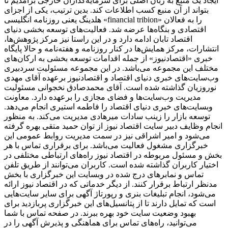
ایجاد یک منبع به زبان اصلی برای سرمایه‌گذاران خارجی برآمدیم تا
بتواند از آن منبع کسب اطلاعات کند. بدین ترتیب، یکی از اجزای
هلدینگ یعنی روزنامه انگلیسی «financial tribion» را به فعالان
اقتصادی و بنگاه‌ها عرضه شد. فعالیت‌های توسعه بخشی دنیای
اقتصاد تابان ادامه دارد و در این راستا نیز مرکز پژوهش‌ها،
انتشارات، مرکز همایش‌ها در کنار روزنامه و هفته‌نامه و حالا پایگاه
خبری «اقتصادنیوز» از جمله اقدامات توسعه بخشی به ارکان‌های
مختلف این مجموعه می‌باشد. در این مجموعه مسئولیت سردبیری
وب‌سایت‌های خبری دنیای اقتصاد و اقتصادنیوز برعهده آقای مهدی
نوروزیان گذاشته شده است. آقای محمدصادق نخجوانی مسئولیت
مدیریت وب‌سایت‌ها و فضای مجازی را برعهده دارد. معاونت
وبسایت‌های خبری دنیای اقتصاد را فاطمه استیری انجام می‌دهد.
توسعه بازار را زینب سادات میرهادی مدیریت می‌کند. به منظور
انجام وظایف دبیر سایت اقتصاد نیوز از توان حمید متقی بهره گرفته
می‌شود و امیر اشراقی نیز در سمت مدیریت روابط عمومی این
خبرگزاری مشغول فعالیت می‌باشد. برای برقراری تماس با هر
بخش و مسئول مربوطه در اقتصاد نیوز راه‌های ارتباطی مختلفی در
اختیار کاربران گذاشته شده است. کاربران می‌توانند از طریق تلفن
تماس و نمابرهای درج شده در وبسایت این خبرگزاری با بخش
مدنظر ارتباط برقرار کنند. از دیگر خدماتی که در اقتصاد نیوز ارائه
می‌شود، انجام تبلیغات بنری و رپورتاژ آگهی برای سایر سایت‌هایی
است که تمایل دارند تا از پتانسیل‌های این خبرگزاری پربازدید برای
بهبود وضعیت سایت خود بهره ببرند. در صفحه تماس با شما
می‌توانید، راه‌های تماس برای هماهنگی و پذیرش آگهی را در