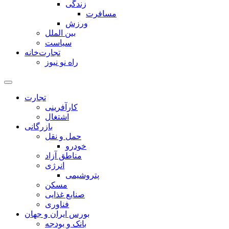
زندگی
مسافرت
ورزش
بین الملل
سیاست
تجارت‌خانه
راه نو نیوز
تجارت
کارآفرینی
اشتغال
بازرگانی
حمل و نقل
خودرو
مناطق آزاد
انرژی
پتروشیمی
مسکن
صنایع غذایی
فناوری
بورس ایران و جهان
بانک و بودجه