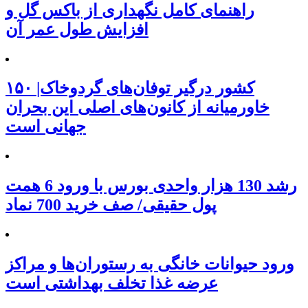
راهنمای کامل نگهداری از باکس گل و
افزایش طول عمر آن
۱۵۰ کشور درگیر توفان‌های گردوخاک|
خاورمیانه از کانون‌های اصلی این بحران
جهانی است
رشد 130 هزار واحدی بورس با ورود 6 همت
پول حقیقی/ صف خرید 700 نماد
ورود حیوانات خانگی به رستوران‌ها و مراکز
عرضه غذا تخلف بهداشتی است