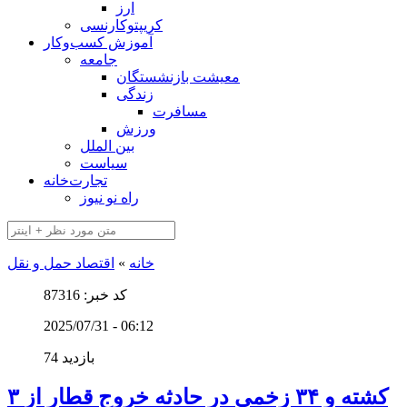
ارز
کریپتوکارنسی
آموزش کسب‌وکار
جامعه
معیشت بازنشستگان
زندگی
مسافرت
ورزش
بین الملل
سیاست
تجارت‌خانه
راه نو نیوز
خانه
»
اقتصاد حمل و نقل
کد خبر: 87316
2025/07/31 - 06:12
74 بازدید
۳ کشته و ۳۴ زخمی در حادثه خروج قطار از