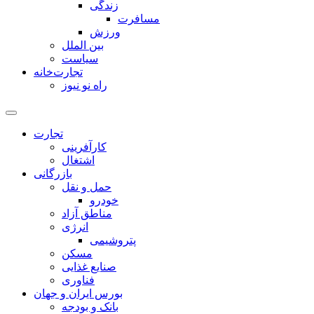
زندگی
مسافرت
ورزش
بین الملل
سیاست
تجارت‌خانه
راه نو نیوز
تجارت
کارآفرینی
اشتغال
بازرگانی
حمل و نقل
خودرو
مناطق آزاد
انرژی
پتروشیمی
مسکن
صنایع غذایی
فناوری
بورس ایران و جهان
بانک و بودجه