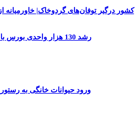
۱۵۰ کشور درگیر توفان‌های گردوخاک| خاورمیانه
رشد 130 هزار واحدی بورس با ورود 6 همت پول حقیقی/ صف خرید 700 نماد
ورود حیوانات خانگی به رستور