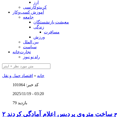
ارز
کریپتوکارنسی
آموزش کسب‌وکار
جامعه
معیشت بازنشستگان
زندگی
مسافرت
ورزش
بین الملل
سیاست
تجارت‌خانه
راه نو نیوز
خانه
»
اقتصاد حمل و نقل
کد خبر: 101064
2025/11/19 - 03:20
79 بازدید
رح ساخت متروی پردیس اعلام آمادگی کردند