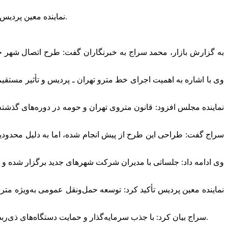
نماینده معین پردیس در مجلس گفت: اتصال متروی پردیس به تهران در دستور کار دولت قرار گرفته و تاکنون ۲ سرمایه‌گذار برای این پروژه اعلام آمادگی کردند.
به گزارش بازار، محمد سراج به خبرنگاران گفت: طرح اتصال شهر ج
وی با اشاره به اهمیت اجرای خط مترو تهران ـ پردیس و تأثیر مستق
نماینده مجلس افزود: قانون متروی تهران و حومه در دوره‌های گذشت
سراج گفت: طراحی این طرح از پیش انجام شده، اما به دلیل محدودیت
وی ادامه داد: جلساتی با مدیران شرکت شهرهای جدید برگزار شده و ب
نماینده معین پردیس تأکید کرد: توسعه حمل‌ونقل عمومی به‌ویژه متر
سراج بیان کرد: با جذب سرمایه‌گذار و حمایت دستگاه‌های ذی‌ربط، عملیات اجرایی خط متروی پردیس به زودی آغاز شود و این طرح نقش مؤثری در بهبود وضعیت ترافیک و حمل‌ونقل شرق پایتخت ایفا کند.