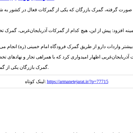
مینه افزود: پیش از این، هیچ کدام از گمرکات آذربایجان‌غربی، گمرک
گمرک بازرگان یکی از گمرکات ۹ گانه آذربایجان غربی است که در مرز ایران و ترکیه قرار دارد.
https://armanetejarat.ir/?p=77715
لینک کوتاه: