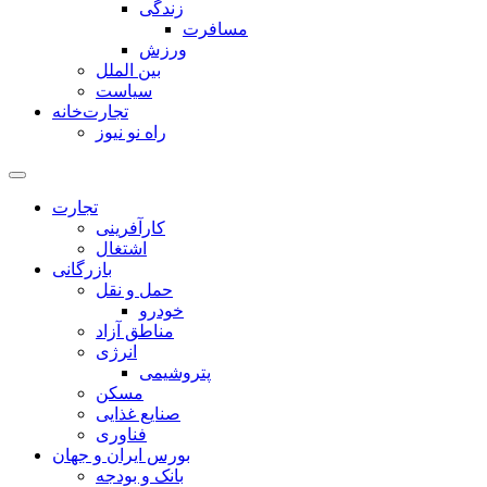
زندگی
مسافرت
ورزش
بین الملل
سیاست
تجارت‌خانه
راه نو نیوز
تجارت
کارآفرینی
اشتغال
بازرگانی
حمل و نقل
خودرو
مناطق آزاد
انرژی
پتروشیمی
مسکن
صنایع غذایی
فناوری
بورس ایران و جهان
بانک و بودجه