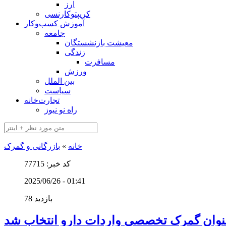
ارز
کریپتوکارنسی
آموزش کسب‌وکار
جامعه
معیشت بازنشستگان
زندگی
مسافرت
ورزش
بین الملل
سیاست
تجارت‌خانه
راه نو نیوز
خانه
»
بازرگانی و گمرک
کد خبر: 77715
2025/06/26 - 01:41
78 بازدید
عنوان گمرک تخصصی واردات دارو انتخاب شد