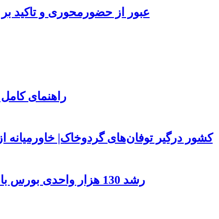
عبور از حضورمحوری و تاکید بر 
راهنمای کامل 
۱۵۰ کشور درگیر توفان‌های گردوخاک| خاورمیانه
رشد 130 هزار واحدی بورس با ورود 6 همت پول حقیقی/ صف خرید 700 نماد