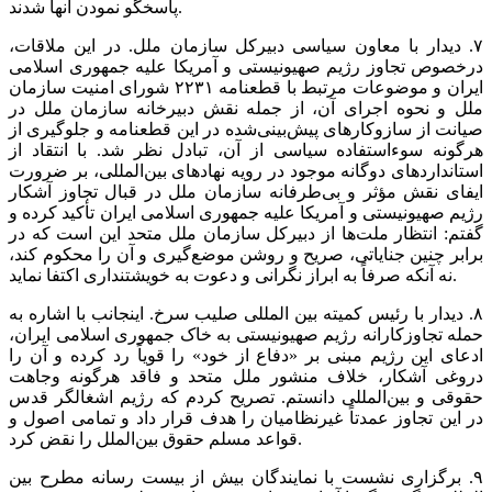
پاسخگو نمودن آنها شدند.
‏۷. دیدار با معاون سیاسی دبیرکل سازمان ملل. در این ملاقات،
درخصوص تجاوز رژیم صهیونیستی و آمریکا علیه جمهوری اسلامی
ایران و موضوعات مرتبط با قطعنامه ۲۲۳۱ شورای امنیت سازمان
ملل و نحوه اجرای آن، از جمله نقش دبیرخانه سازمان ملل در
صیانت از سازوکار‌های پیش‌بینی‌شده در این قطعنامه و جلوگیری از
هرگونه سوء‌استفاده سیاسی از آن، تبادل نظر شد. با انتقاد از
استاندارد‌های دوگانه موجود در رویه نهاد‌های بین‌المللی، بر ضرورت
ایفای نقش مؤثر و بی‌طرفانه سازمان ملل در قبال تجاوز آشکار
رژیم صهیونیستی و آمریکا علیه جمهوری اسلامی ایران تأکید کرده و
گفتم: انتظار ملت‌ها از دبیرکل سازمان ملل متحد این است که در
برابر چنین جنایاتی، صریح و روشن موضع‌گیری و آن را محکوم کند،
نه آنکه صرفاً به ابراز نگرانی و دعوت به خویشتنداری اکتفا نماید.
‏۸. دیدار با رئیس کمیته بین المللی صلیب سرخ. اینجانب با اشاره به
حمله تجاوزکارانه رژیم صهیونیستی به خاک جمهوری اسلامی ایران،
ادعای این رژیم مبنی بر «دفاع از خود» را قویاً رد کرده و آن را
دروغی آشکار، خلاف منشور ملل متحد و فاقد هرگونه وجاهت
حقوقی و بین‌المللی دانستم. تصریح کردم که رژیم اشغالگر قدس
در این تجاوز عمدتاً غیرنظامیان را هدف قرار داد و تمامی اصول و
قواعد مسلم حقوق بین‌الملل را نقض کرد.
‏۹. برگزاری نشست با نمایندگان بیش از بیست رسانه مطرح بین