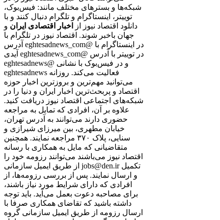
شبکه‌ها و بسترهای مختلف مانند: فیس‌بوک،
توییتر، اینستاگرام و تلگرام دنبال کنند و با
دانلود اقتصاد نیوز از
اخبار اقتصادی ایران
و
جهان باخبر شوند. اقتصاد نیوز در تلگرام با
آدرس eghtesadnews_com@ در اینستاگرام با
آیدی eghtesadnews_com@ در توییتر با آدرس
eghtesadnews@ و در فیس‌بوک با نشانی
eghtesadnews فعالیت می‌کند. روزانه
می‌توانید مهم‌ترین و بروزترین اخبار حوزه
اقتصاد و پربحث‌ترین اخبار ایران و دنیا را در
شبکه‌های اجتماعی اقتصاد نیوز دریافت کنید.
علاوه بر آن، افرادی که تمایل به مراجعه
حضوری دارند می‌توانند به آدرس تهران،
خیابان مطهری، بین میرزای شیرازی و
سنایی، پلاک ۳۷۰ مراجعه نمایند. همچنین
متقاضیانی که مایل به همکاری با رسانه‌
اقتصاد نیوز می‌باشند می‌توانند رزومه خود را
از طریق ایمیل سازمانی jobs@den.ir تکمیل
و ارسال نمایند. پس از بررسی رزومه‌ها، از
افرادی که دارای شرایط مورد نیاز باشند،
برای مصاحبه دعوت بعمل می‌آید. باید توجه
داشته باشید که تقاضای همکاری صرفا با
ارسال رزومه از طریق ایمیل سازمانی گروه