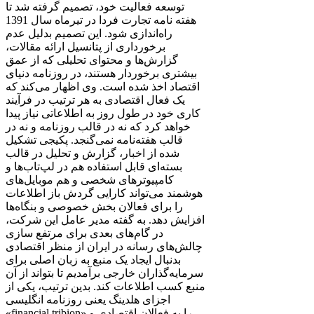
توسعه فعالیت خود، تصمیم گرفته شد تا
هفته نامه تجارت فردا در تیرماه سال 1391
راه‌اندازی شود. این تصمیم بدلیل عدم
برخورداری از پتانسیل ارائه مقالات،
گزارش‌ها و محتوای تحلیلی که از عمق
بیشتری برخوردار هستند، در روزنامه دنیای
اقتصاد اخذ شده است. وی اظهار می‌کند که
یک فعال اقتصادی به هر ترتیب در فرآیند
کاری خود در طول روز به اطلاعاتی نیاز پیدا
خواهد کرد که نه در قالب روزنامه و نه در
قالب هفته‌نامه نمی‌گنجد. پکیجی تشکیل
شده از اخبار، گزارش و تحلیل در قالب
بسته‌ای قابل استفاده هم در لپ‌تاب‌ها و
کامپیوترهای شخصی و هم موبایل‌های
هوشمند می‌تواند کارایی گردش باز اطلاعات
را برای فعالان بخش خصوصی و بنگاه‌ها
افزایش دهد. به گفته مدیر عامل این شرکت،
در گام‌های بعدی برای مرتفع سازی
چالش‌های رسانه در ایران از منظر اقتصادی
بدنبال ایجاد یک منبع به زبان اصلی برای
سرمایه‌گذاران خارجی برآمدیم تا بتواند از آن
منبع کسب اطلاعات کند. بدین ترتیب، یکی از
اجزای هلدینگ یعنی روزنامه انگلیسی
«financial tribion» را به فعالان اقتصادی و