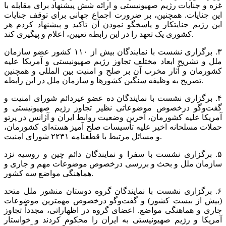
غزه و جنایات رژیم صهیونیستی و ارائه شش پیشنهاد برای مقابله با
این جنایات. همچنین، بر ضرورت اجماع جهانی برای توقف جنایات
این رژیم جنایتکار و پاسخگو نمودن آن تاکید و پیشنهاد کردم هر
کشوری یک تعهد را در این رابطه تعیین، اعلام و پیگیری کند.
‏۳. برگزاری نشست با نمایندگان بیش از ۱۱۰ کشور عضو سازمان
ملل و تشریح ابعاد مختلف تجاوز رژیم صهیونیستی و آمریکا علیه
کشورمان و آثار مخرب آن بر صلح و امنیت بین المللی و همچنین
تصریح به وظیفه سنگین کشور‌ها و سازمان ملل در این رابطه.
‏۴. برگزاری نشست با نمایندگان ده عضو غیردائم شورای امنیت و
گفت‌و‌گو درخصوص موضوعاتی نظیر تجاوز رژیم صهیونیستی و
آمریکا علیه کشورمان، آخرین وضعیت روابط ایران و آژانس در پرتو
حملات مسلحانه اخیر علیه تأسیسات صلح آمیز هسته‌ای کشورمان،
و مسائل مرتبط با قطعنامه ۲۲۳۱ شورای امنیت.
‏۵. برگزاری نشست با سفرا و نمایندگان دائم چین و روسیه نزد
سازمان ملل و بحث و بررسی درخصوص موضوعات مهم و جاری و
هماهنگی مواضع سه کشور.
‏۶. برگزاری نشست با نمایندگان گروه دوستان منشور ملل متحد
(بیش از بیست کشور) و گفت‌و‌گو درخصوص مهمترین موضوعات
جاری و هماهنگی مواضع. اعضای گروه در اظهاراتی، مجدداً تجاوز
آمریکا و رژیم صهیونیستی به ایران را محکوم کردند و خواستار