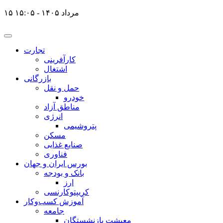
۱۵ مرداد ۱۴۰۵ - ۱۵:۰۵
تجارت
کارآفرینی
اشتغال
بازرگانی
حمل و نقل
خودرو
مناطق آزاد
انرژی
پتروشیمی
مسکن
صنایع غذایی
فناوری
بورس ایران و جهان
بانک و بودجه
ارز
کریپتوکارنسی
آموزش کسب‌وکار
جامعه
معیشت بازنشستگان