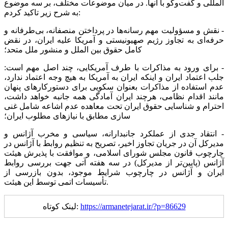
المللی و گفت‌و‌گو با آنها. در میان موضوعات مختلف، بر سه موضوع
به شرح زیر تاکید کردم:
‏- نقش و مسؤولیت مهم رسانه‌ها در پرداختن منصفانه، بی‌طرفانه و
حرفه‌ای به تجاوز رژیم صهیونیستی و آمریکا علیه ایران، در نقض
کامل حقوق بین الملل و منشور ملل متحد؛
‏- برای ورود به مذاکرات با طرف آمریکایی، چند اصل مهم است:
جلب اعتماد ایران و اینکه ایران به آمریکا به هیچ وجه اعتماد ندارد،
عدم استفاده از مذاکرات بعنوان سکویی برای دستورکار‌های پنهان
مانند اقدام نظامی، هرچند ایران آمادگی همه جانبه خواهد داشت،
احترام و شناسایی حقوق ایران تحت معاهده عدم اشاعه شامل غنی
سازی مطابق با نیاز‌های مطلوب ایران؛
‏- انتقاد جدی از عملکرد جانبدارانه، سیاسی و مخرب آژانس و
مدیرکل آن در جریان تجاوز اخیر، تصریح به تنظیم روابط با آژانس در
چارچوب قانون مجلس شورای اسلامی، و موافقت با پذیرش هیئت
آژانس (پایین‌تر از مدیرکل) در سه هفته آتی جهت بررسی روابط
ایران و آژانس در چارچوب شرایط موجود، بدون بازرسی از
تأسیسات اتمی توسط این هیئت.
https://armanetejarat.ir/?p=86629
لینک کوتاه: