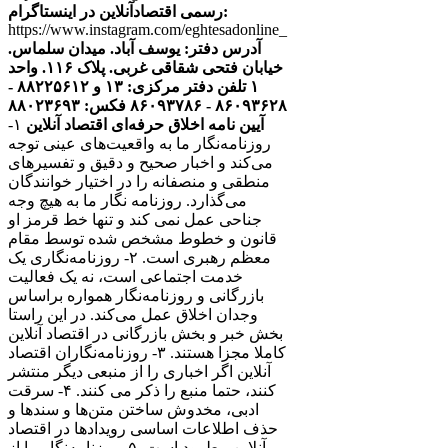
رسمی اقتصادآنلاین در اینستاگرام:
https://www.instagram.com/eghtesadonline_
آدرس دفتر: یوسف آباد. میدان سلماس.
خیابان فتحی شقاقی غربی. پلاک ۱۱۶. واحد
۱
تلفن دفتر مرکزی: ۱۳ و ۸۸۲۲۵۶۱۲ -
۸۶۰۹۳۶۲۸ - ۸۶۰۹۳۷۸۶ فکس: ۸۸۰۲۳۶۹۳
آیین نامه اخلاق حرفه‌ای اقتصاد آنلاین
۱-
روزنامه‌نگار ما به واقعیت‌های عینی توجه
می‌کند و اخبار صحیح و دقیق و تفسیرهای
منطقی و منصفانه را در اختیار خوانندگان
می‌گذارد. روزنامه نگار ما به هیچ وجه
جناحی عمل نمی کند و تنها خط قرمز او
قانون و خطوط مشخص شده توسط مقام
معظم رهبری است. ۲- روزنامه‌نگاری یک
خدمت اجتماعی است، نه یک فعالیت
بازرگانی و روزنامه‌نگار همواره براساس
وجدان اخلاق عمل می‌کند. در این راستا
بخش خبر و بخش بازرگانی در اقتصاد آنلاین
کاملا مجزا هستند. ۳- روزنامه‌نگاران اقتصاد
آنلاین اگر اخباری را از منبعی دیگر منتشر
کنند، حتما منبع را ذکر می کنند. ۴- سرقت
ادبی، مخدوش ساختن متن‌ها و سندها و
حذف اطلاعات اساسی رویدادها در اقتصاد
آنلاین مطرود است. ۵- روزنامه‌نگار ما از