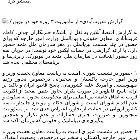
منتشر کرد.
به گزارش اقتصادآنلاین به نقل از باشگاه خبرنگاران جوان، کاظم
غریب‌آبادی، معاون حقوقی و بین‌الملل وزارت امور خارجه که برای
حضور در چند نشست بین‌الملل در مقر سازمان ملل متحد حضور
دارد، با ارائه گزارشی در حساب ایکس خود نوشت: در جریان سه
روز حضور اینجانب در سازمان ملل متحد در نیویورک، رایزنی‌ها و
برنامه‌های مختلفی انجام شد:
‏۱. حضور در نشست شورای امنیت به ریاست معاون نخست وزیر و
وزیر امور خارجه پاکستان و سخنرانی درخصوص تجاوز رژیم
صهیونیستی و آمریکا علیه کشورمان، پاسخ قاطع ایران و تاکید بر
ارائه پاسخ قاطع‌تر در صورت تکرار تجاوز. ضمن تمجید از اکثریت
قریب به اتفاق جامعه بین المللی برای محکومیت تجاوز، به سکوت و
عدم اقدام شورای امنیت و شورای حکام و مواضع جانبدارانه سه
کشور اروپایی در حمایت از تجاوز، اعتراض جدی شد. بر مسؤولیت
متجاوزین و ضرورت جبران خسارات و عدم تکرار و همچنین
پیگیری‌های دیپلماتیک و حقوقی کشورمان تاکید شد.
‏۲. حضور در نشست شورای امنیت به ریاست معاون نخست وزیر و
وزیر امور خارجه پاکستان و سخنرانی درخصوص وضعیت اسفناک