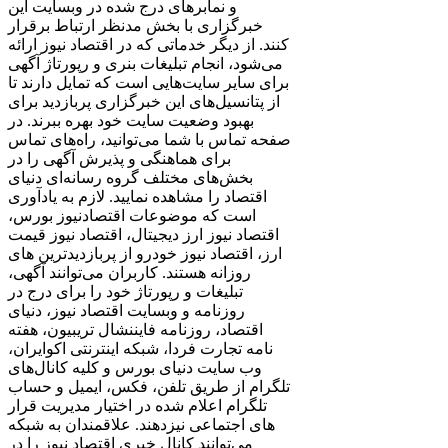
و نمابرهای درج شده در وبسایت این
خبرگزاری با بخش مدنظر ارتباط برقرار
کنند. از دیگر خدماتی که در اقتصاد نیوز ارائه
می‌شود، انجام تبلیغات بنری و رپورتاژ آگهی
برای سایر سایت‌هایی است که تمایل دارند تا
از پتانسیل‌های این خبرگزاری پربازدید برای
بهبود وضعیت سایت خود بهره ببرند. در
صفحه تماس با شما می‌توانید، راه‌های تماس
برای هماهنگی و پذیرش آگهی را در
بخش‌های مختلف گروه رسانه‌ای دنیای
اقتصاد را مشاهده نمایید. لازم به یادآوری
است که موضوعات اقتصادنیوز بورس،
اقتصاد نیوز ارز دیجیتال، اقتصاد نیوز قیمت
ارز، اقتصاد نیوز خودرو از پربازدیدترین های
روزانه هستند. کاربران می‌توانند آگهی،
تبلیغات و رپورتاژ خود را برای درج در
روزنامه و وبسایت اقتصاد نیوز، دنیای
اقتصاد، روزنامه فایننشال تریبیون، هفته
نامه تجارت فردا، شبکه اینترنتی اکوایران،
وب سایت دنیای بورس و کلیه کانال‌های
تلگرام از طریق تلفن، فکس، ایمیل و حساب
تلگرام اعلام شده در اختیار مدیریت قرار
دهند. علاقمندان به شبکه‎‌های اجتماعی نیز
می‌توانند کانال خبری اقتصاد نیوز را در