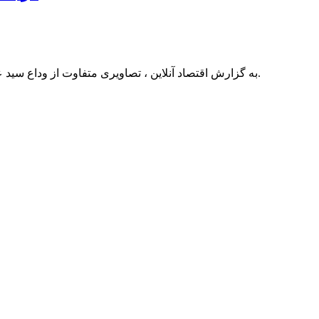
به گزارش اقتصاد آنلاین ، تصاویری متفاوت از وداع سید عباس عراقچی با پیکر سردار سلامی در مراسم تشییع امروز را ببینید.