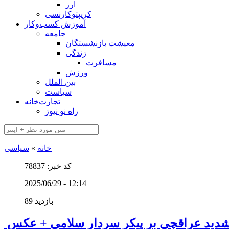
ارز
کریپتوکارنسی
آموزش کسب‌وکار
جامعه
معیشت بازنشستگان
زندگی
مسافرت
ورزش
بین الملل
سیاست
تجارت‌خانه
راه نو نیوز
خانه
»
سیاسی
کد خبر: 78837
2025/06/29 - 12:14
89 بازدید
شدید عراقچی بر پیکر سردار سلامی + عکس