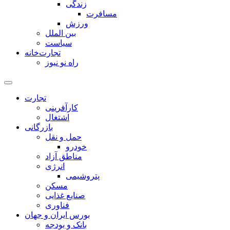
زندگی
مسافرت
ورزش
بین الملل
سیاست
تجارت‌خانه
راه نو نیوز
تجارت
کارآفرینی
اشتغال
بازرگانی
حمل و نقل
خودرو
مناطق آزاد
انرژی
پتروشیمی
مسکن
صنایع غذایی
فناوری
بورس ایران و جهان
بانک و بودجه