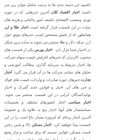
باشیم. این دسته بندی ها به ترتیب شامل موارد زیر می
باشند:
اخبار اقتصاد کلان
آخرین خبرهایی که در حوزه
تورم، وضعیت اقتصادی جامعه، امور مالیاتی و هزینه های
دولت در این قسمت قرار گرفته است.
اخبار طلا و ارز
همانطور که از نامش مشخص است، خبرهای موثق حول
ارز، سکه، دلار و طلا منتشر می شوند به ساده ترین شکل
در اختیار شما قرار دارد .
اخبار بورس
یکی از قسمت های
محبوب کاربران که خبرهای افزایش قیمت سهام شرکت
ها، اخبار مربوط به سرمایه گذاری، مطالب آموزشی و
تحلیل های بنیادی شرکت ها در آن قرار می گیرد.
اخبار
تجارت
خبرهای حوزه صادرات و واردات، قیمت های فولاد
و خبر های آن، اخبار و قوانین جدید گمرک و اخبار
تولیدکنندگان ایرانی در این قسمت منتشر می شوند.
اخبار سیاسی
اخبار کشورهای مختلف و تصمیمات
سیاستمدار های آنها، اخبار پنج به علاوه یک و خصوصا
آخرین اخبار برجام که امروزه بسیار داغ است را در این
قسمت پیدا خواهید کرد.
اخبار مسکن
بالا و پایین رفتن
قیمت مسکن، قوانین جدیدی که برای ساخت و ساز وضع
می شود، گزارش شرایط محله های مختلف تهران و شهر