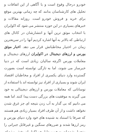
خودرو درحال وقوع است و با آگاهی از این اتفاقات و
تحلیل های کارشناسان بدانند که چه زمانی بهترین موقع
برای خرید و فروش خودرو است. روزانه مقالات و
خبرهای بسیاری در این حوزه منتشر می شود که اکوایران
با انتخاب موثق ترین آنها و انتشارشان در کانال های
ارتباطی که بالاتر به آنها اشاره کردیم آنها را در سریعترین
زمان در اختیار مخاطبانش قرار می دهد.
اخبار موثق
بورس و ارزهای دیجیتال در اکوایران
ارزهای دیجیتال و
معاملات بورس اگرچه سالیان زیادی است که در دنیا
خبرساز می شوند، اما به تازگی توانسته است بصورت
گسترده وارد دنیای یکسری از افراد و مخاطبان اقتصاد
ایران شوند و بسیاری از افراد نیز توانسته اند با استفاده از
نوساناتی که معاملات بورس و ارزهای دیجیتالی به خود
می گیرند به موفقیت های بزرگی دست پیدا کنند. اما همه
می دانیم که بی گدار به آب زدن نتیجه ای جز غرق شدن
نخواهد داشت و از آن طرف افراد بسیار زیادی هم هستند
که صرفا با استناد به شنیده های خود وارد دنیای بورس و
رمز ارزها شدند و ضررهای سنگین و غیرقابل جبرانی را
متحمل شده اند. به همین دلیل هم اکوایران بخش ویژه ای