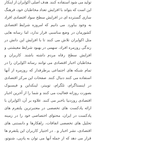
تولید می شود استفاده کنند. هدف اصلی اکوایران از اینکار
این است که بتواند با افزایش تعداد مخاطبان خود، فرهنگ
سازی گسترده ای در افزایش سطح سواد اقتصادی افراد
به وجود بیاورد. می دانیم که امروزه شرایط اقتصادی
کشورمان در وضع مناسبی قرار ندارد، اما رسانه هایی
مثل اکوایران تلاش می کنند تا با افزایش این دانش در
زندگی روزمره افراد، سهمی در بهبود شرایط معیشتی و
افزایش سطح رفاه مردم داشته باشند. کاربران و
مخاطبان اخبار اقتصادی می توانند رسانه اکوایران را در
تمام شبکه های اجتماعی پرطرفدار که روزمره از آنها
استفاده می کنند دنبال کنند. صفحات این مرکز اقتصادی
در اینستاگرام، تلگرام، توییتر، لینکداین و فیسبوک
بصورت روزانه فعالیت می کنند و شما را از آخرین اخبار
اقتصادی روزدنیا باخبر می کنند. علاوه بر آن، اکوایران با
ارائه پادکست های تخصصی در معتبرترین پلتفرم های
پادکست در ایران، محتوای اختصاصی خود را در زمینه
تحلیل های تخصصی اتفاقات، راهکارها و دانستنی های
اقتصادی، نشر اخبار و... در اختیار کاربران این پلتفرم ها
قرار می دهد که از جمله آنها می توان به پادبِی، شنوتو،