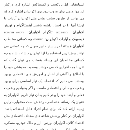
اسپاتیفای، اپل پادکست و کستباکس اشاره کرد. درکنار
این موارد می توان به وب تلویزیون اکوایران اشاره کرد که
می توانید از طریق سایت هایی مثل اکوایران آپارات یا
لوشا آنها را در اختیار داشته باشید.
اینستاگرام و توییتر
اکوایران:
ecoirantv
تلگرام اکوایران:
ecoiran_webtv
فیسبوک و آپارات اکوایران:
ecoiran
چه کسانی مخاطب
اکوایران هستند؟
در پاسخ به این سوال که چه کسانی می
توانند بیش ترین استفاده را از اکوایران داشته باشند و چه
کسانی مخاطبان این رسانه هستند، می توان گفت که
تقریبا همه افرادی که می خواهند وضعیت معیشتی خود را
با اطلاع و آگاهی از اخبار و آموزش های اقتصادی بهبود
ببخشد. می دانیم که اقتصاد، یک نیاز اساسی برای بهبود
وضعیت و مالی و اقتصادی ماست و اگر بخواهیم وضعیت
فعلی و آینده خود را بهتر کنیم به آن نیاز داریم. اکوایران به
عنوان یک رسانه اختصاصی در تلاش است محتوایی در این
زمینه ارائه کند که برای تمام افراد قابل استفاده باشد.
اکوایران در کنار پوشش شاخه های مختلف اقتصادی مثل
اقتصاد کلان، اکوایران بورس، ارز و طلا، خودرو، مسکن،
خبر های بانکی و... فعالیت های خبری و متنی خود را در