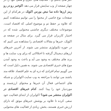
چهار صفحه از وب سایتش قرار می دهد:
اکوخبر
رو در رو
رمز ارزها
داده نما
نبض بورس
اکوتِک
در هرکدام از این
صفحات نوع خاصی از محتوا را می توانیم مشاهده کنیم
که علاوه بر حفظ تم و موضوع اصلی که اقتصاد است،
موضوعات مختلف دیگری چاشنی محتوایی شده که در
اختیار کاربران قرار می گیرد. برای مثال در صفحه ی
اکوتِک، خبرها و مقالات اقتصادی را مشاهده می کنیم که
در حوزه تکنولوژی منتشر می شوند. از آخرین خبرهای
ارزهای دیجیتال گرفته تا اختلالاتی که برای وب سایت ها و
برند های مختلف به وجود می آید و باعث به وجود آمدن
موج های خبری اقتصادی می شوند. به همین دلیل است که
می گوییم تمام افرادی که ذره ای به علم اقتصاد علاقه مند
باشند می توانند با مراجعه به وب سایت اکوایران و شبکه
های اجتماعی فعال آن خبرها و محتوای ارزشمند و
موردنیاز خود را پیدا کنند.
کدام خبرهای اقتصادی در
اکوایران منتشر می شود؟
اکوایران از ابتدای فعالیت خود
سعی کرده تا علاوه بر پوشش خبرهای موثق که دارای
ارزش خبری هستند، بخش زیادی از فعالیت های محتوایی