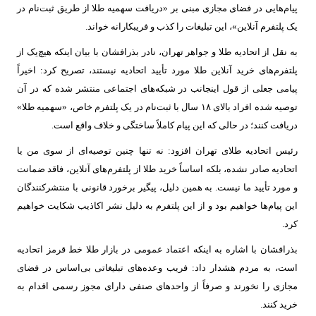
پیام‌هایی در فضای مجازی مبنی بر «دریافت سهمیه طلا از طریق ثبت‌نام در
یک پلتفرم آنلاین»، این تبلیغات را کذب و فریبکارانه خواند.
به نقل از اتحادیه طلا و جواهر تهران، نادر بذرافشان با بیان اینکه هیچ‌یک از
پلتفرم‌های خرید آنلاین طلا مورد تأیید اتحادیه نیستند، تصریح کرد: اخیراً
پیامی جعلی از قول اینجانب در شبکه‌های اجتماعی منتشر شده که در آن
توصیه شده افراد بالای ۱۸ سال با ثبت‌نام در یک پلتفرم خاص، «سهمیه طلا»
دریافت کنند؛ در حالی که این پیام کاملاً ساختگی و خلاف واقع است.
رئیس اتحادیه طلای تهران افزود: نه تنها چنین توصیه‌ای از سوی من یا
اتحادیه صادر نشده، بلکه اساساً خرید طلا از پلتفرم‌های آنلاین، فاقد ضمانت
و مورد تأیید ما نیست. به همین دلیل، پیگیر برخورد قانونی با منتشرکنندگان
این پیام‌ها خواهیم بود و از این پلتفرم به دلیل نشر اکاذیب شکایت خواهیم
کرد.
بذرافشان با اشاره به اینکه اعتماد عمومی در بازار طلا خط قرمز اتحادیه
است، به مردم هشدار داد: فریب وعده‌های تبلیغاتی بی‌اساس در فضای
مجازی را نخورند و صرفاً از واحدهای صنفی دارای مجوز رسمی اقدام به
خرید کنند.