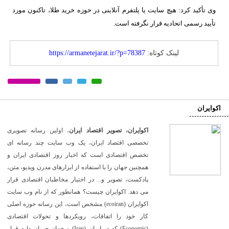
وی تأکید کرد: هیچ سایت یا پلتفرم آنلاینی در حوزه خرید طلا، تاکنون مورد
تأیید رسمی اتحادیه قرار نگرفته است.
لینک کوتاه:
https://armanetejarat.ir/?p=78387
اکوایران
اکوایران، تصویر اقتصاد ایران
، اولین رسانه تصویری
تخصصی اقتصاد ایران، یک وب سایت چند رسانه ای
تخصص اقتصادی است که اخبار روز اقتصادی ایران و
همچنین جهان را با استفاده از ابزارهای مدرن ویدیو، متن،
پادکست، تصویر و... در اختیار مخاطبان اقتصادی قرار
می دهد. اکوایران چیست؟ همانطور که از نام وب سایت
اکوایران (ecoiran) مشخص است، این رسانه حوزه اصلی
کار خود را اتفاقات، رویکردها و تحولات اقتصادی
(Economic) که در ایران (Iran) و جهان جریان دارد قرار