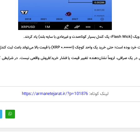
 یاد کردند.
ی‌تواند باعث ثبت کندل‌های بسیار عجیب شود، بدون اینکه بازار واقعی تغییری کرده باشد.
 در یک صرافی، لزوماً نشان‌دهنده تغییر قیمت یا فشار خرید/فروش واقعی نیست. در شرایطی که 
لینک کوتاه:
https://armanetejarat.ir/?p=101876