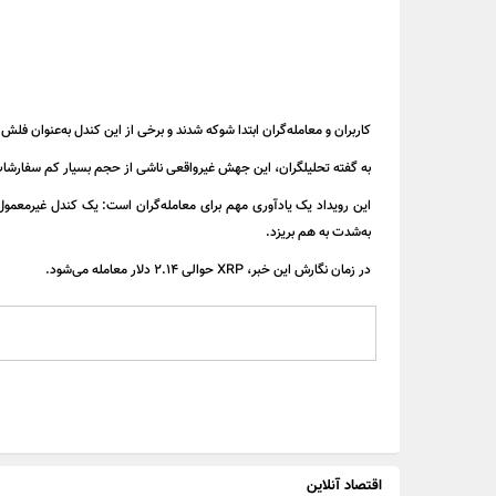
کاربران و معامله‌گران ابتدا شوکه شدند و برخی از این کندل به‌عنوان فلش ویک (Flash Wick؛ یک کندل بسیار کوتاه‌مدت و غیرعادی با سایه بلند)
به گفته تحلیلگران، این جهش غیرواقعی ناشی از حجم بسیار کم سفارشات خرد بوده است؛ حتی خرید یک واحد کوچک (۰.۰۰۰۰۰۱ XRP) با قیمت بالا م
این رویداد یک یادآوری مهم برای معامله‌گران است: یک کندل غیرمعمول
به‌شدت به هم بریزد.
در زمان نگارش این خبر، XRP حوالی ۲.۱۴ دلار معامله می‌شود.
اقتصاد آنلاین