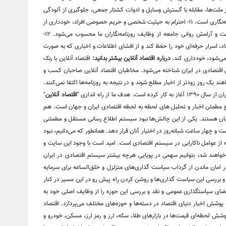
تی مسالمت‌آمیز ملت‌ها، مقابله با گسترش وسایل و ادوات کشتار جمعی، جلوگیری از آلودگی
محیط‌زیست و مبارزه علیه سلطه فرهنگی از رسالت‌های مهم روزنامه‌نگاری است. ۱۱- احترام به حیثیت شخصی و حریم خصوصی افراد، خودداری از
توهین، تهمت و افتراء نسبت به اشخاص و تلاش در حفظ سلامت و آرامش روانی جامعه از وظایف روزنامه‌نگاران ما محسوب می‌شود. ۱۲-
اد، اسرار حرفه‌ای خود را حفظ کند و از افشای اطلاعات و اخباری که به صورت
می‌شود، خودداری کند.
درباره اقتصاد آنلاین بیشتر بدانید:
اقتصاد آنلاین با رنک
یلی اقتصادی در ایران شناخته می‌شود. مخاطبان اقتصاد آنلاین صاحبان کسب و
یک روز زودتر از اخبار مطلع شوند و در نتیجه به روزنامه‌ها اکتفا نمی‌کنند.
ا از راه اندازی "
اقتصاد آنلاین
"
ع مطمئن اخبار و تحلیل های لحظه به لحظه اقتصادی ایران و جهان است. هم
یبان هستند. یکی از این چالش‌ها نبود سیستم اطلاع رسانی مستقل و مطمئنی
و چهار ساعت شبانه‌روز در اختیار آنان قرار دهد. همانطور که می‌دانیم، نبود
ه از عوامل ناکارایی در سیستم اقتصادی است. امید است با وجود این سایت و
واهند شد، بتوانیم سهمی در پویایی هرچه بیشتر سیستم اقتصادی در ایران
 امان ماندن از گرداب سیاست گذاری‌های متزلزل و خلق‌الساعه برای سرمایه
و بررسی این سیاست گذاری‌ها و روشن کردن راه پیش رو در این مسیر در کنار
فضای سیاستگذاری عمومی و نقد و بررسی این حوزه را از وظایف اصلی خود به
 پوشش اخبار دنیای اقتصاد در دسته‌ها و حوزه‌های مختلف می‌پردازد. اقتصاد
پوشش لحظه‌ای قیمت‌ها در بازارهای طلا، سکه، ارز و رمز ارز، مسکن، خودرو و