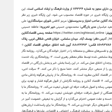
 به شماره ۷۴۳۳۴ از وزارت فرهنگ و ارشاد اسلامی است.
این
نون پرمخاطب ترین پایگاه خبری در حوزه اقتصاد محسوب می شود. این پایگاه خبری زیر نظر
اد آنلاین
صاحب امتیاز و مدیرمسئول:
مریم کاظمی
شورای سیاستگذاری:
علی
ید عباسیان
مدیر بازرگانی:
محمدمهدی حسینی
دبیر تحریریه:
عاطفه حسینی
ییتر:
https://twitter.com/eghtesad_online
صفحه رسمی اقتصادآنلاین
ht
آدرس دفتر: یوسف آباد. میدان سلماس. خیابان فتحی شقاقی غربی. پلاک
آیین نامه اخلاق حرفه‌ای اقتصاد آنلاین
۱-
یق و تفسیرهای منطقی و منصفانه را در اختیار خوانندگان می‌گذارد. روزنامه نگار
ما به هیچ وجه جناحی عمل نمی کند و تنها خط قرمز او قانون و خطوط مشخص شده توسط مقام معظم رهبری است. ۲- روزنامه‌نگاری یک خدمت
س وجدان اخلاق عمل می‌کند. در این راستا بخش خبر و بخش بازرگانی در اقتصاد
آنلاین کاملا مجزا هستند. ۳- روزنامه‌نگاران اقتصاد آنلاین اگر اخباری را از منبعی دیگر منتشر کنند، حتما منبع را ذکر می کنند. ۴- سرقت ادبی،
مخدوش ساختن متن‌ها و سندها و حذف اطلاعات اساسی رویدادها در اقتصاد آنلاین مطرود است. ۵- روزنامه‌نگار ما از پذیرش هرگونه پاداش مادی
برای پیش‌برد مقاصد خصوصی مغایر با مصالح عمومی، خودداری می‌کند. ۶- اقتصاد آنلاین و روزنامه نگارانش از قبول هرگونه فشار و تهدید برای
انتشار مطالب یا تغییر محتویات آنها، خودداری کرده و از خط‌مشی عمومی رسانه و اصول شرافت حرفه ای خویش تبعیت می‌کند. ۷- روزنامه‌نگار ما با
احترام به استقلال و حاکمیت ملی، نظم و امنیت عمومی و مصالح همگانی از اصول شرافت حرفه‌ای خویشتن تبعیت می‌کند. ۸- روزنامه‌نگار ما به
سنه و عفت عمومی احترام می‌گذارد و از گرایش به تبعیض خصومت آمیز در
این زمینه‌ها و همچنین تشویق و تحریک به جنگ تجاوزکارانه نسبت به کشورهای دیگر خودداری می‌کند. ۹- روزنامه‌نگار ما برای پاسداشت ارزش‌های
ت بشر، استقلال و پیشرفت فرهنگی، اجتماعی و اقتصادی ملت‌ها و فرهنگ‌ها،