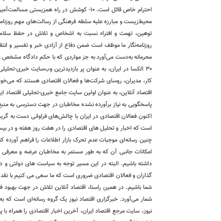
احترام خاص قائل است. ۱۰- کوشش در راه همزیس
روزنامه‌نگار ما موظف است ضمن دفاع از آزادی خبر و تفسیر و انتق
محرمانه به‌دست می‌آورد به جز مواردی که با حکم دادگاه مشخص 
۳۰ الکسا در ایران، به عنوان پر بازدیدترین وب‌سایت خبری-تحل
کار، مدیران، روسای شرکت‌ها و فعالان اقتصادی هستند که می‌خواهند 
اقتصاد آنلاین، به عنوان اولین سایت جامع خبری-تحلیلی اقتصاد ایران از سال ۱۳۹۰ آغاز به کار کرده است. هدف م
پاسخگویی به نیاز برآورده نشده مخاطبان در جهت دسترسی به منب
اکنون فعالان اقتصادی در ایران با چالش‌های فراوانی دست به گر
است که اخبار و تحلیل های اقتصادی را در هفت روز هفته و در بیست 
چنین رسانه‌ای موجبات عدم تحرک بازار اطلاعات را فراهم آورده ک
امکانات جانبی آن که به طور مستمر به مخاطبان عرضه و معرفی خ
داشته باشیم. البته در این مسیر توجه به سیاست های دولتی و در
گذاران و فعالان اقتصادی ضروری است که ما سعی می کنیم با نقد 
شما باشیم. در همین راستا، اقتصاد آنلاین تلاش در جهت بهبود 
شمار می‌آورد. خبرگزاری اقتصاد نیوز یک گروه رسانه‌ای است که به
نیوز، سایت مرجع اقتصاد ایران، آخرین اخبار اقتصادی را همراه با 