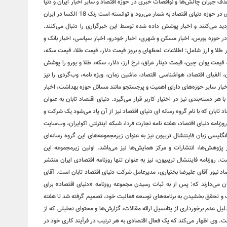
ف جبران چالش‌ها و نواقصات خبری در حوزه اقتصاد و سایر اخبار ایران و دنیا
وارد عرضه ظهور شده است، یکی از پربازدید ترین وبسایت‌های خبری در حوزه دنیای اقتصاد به شمار می‌رود و توانسته است رنک 18 الکسا در ایران
زدید می‌کنند و اخبار پوشش داده شده توسط این خبرگزاری را دنبال می‌کنند.
 در حوزه بورس، اخبار مسکن و شهری، اخبار خودرو، اخبار سیاسی، اخبار بانک و
خبار طلا و ارز شامل: اطلاعات لحظهای و بروز قیمت دلار، قیمت طلا، قیمت سکه،
قیمت یوان چین، قیمت دینار عراق، نرخ ارز، دلار، سکه، طلا و یورو را پوشش
الفبای اقتصاد، هواشناسی اقتصاد، ماشین زمان، ویژه نامه، وب‌گردی را نیز
اخبار سایر حوزه‌های دارای اهمیت و پرجستجو مانند مسائل حوزه بهداشت، اخبار
 هر دسته‌بندی نیز در اختیار کاربر قرار می‌گیرد. دنیای اقتصاد تابان به عنوان
 تابان که با نام گروه رسانه ای دنیای اقتصاد نیز از آن یاد می‌شود یک شرکت و
زنامه دنیای اقتصاد، هفته ‌نامه تجارت فردا، شبکه اینترنتی اکوایران، وب‌سایت
یسی ‌زبان فایننشال تریبون نیز به عنوان زیرمجموعه‌های این گروه رسانه‌ای
ژوهش‌ها، انتشارات و مرکز همایش‌ها نیز می‌باشد. اولین زیرمجموعه این
الیت خود را آغاز کرده است. روزنامه فایننشال تریبیون، نیز به عنوان تنها روزنامه اقتصادی ایران منتشر
د نیوز آقای علیرضا بختیاری، مدیرعامل شرکت دنیای اقتصاد تابان است. آقای
ن می‌دارند که: پس از به ثبات رسیدن مجموعه روزنامه «دنیای اقتصاد» برای
تحقق بخشیدن به برنامه‌های توسعه فعالیت خود، تصمیم گرفته شد تا هفته
‌اندازی شود. این تصمیم بدلیل عدم برخورداری از پتانسیل ارائه مقالات، گزارش‌ها و محتوای تحلیلی که از
ت. وی اظهار می‌کند که یک فعال اقتصادی به هر ترتیب در فرآیند کاری خود در