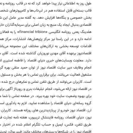
طول روز به اطلاعاتی نیاز پیدا خواهد کرد که نه در قالب روزنامه و
قالب بسته‌ای قابل استفاده هم در لپ‌تاب‌ها و کامپیوترهای شخصی 
بخش خصوصی و بنگاه‌ها افزایش دهد. به گفته مدیر عامل این شرک
اقتصادی بدنبال ایجاد یک منبع به زبان اصلی برای سرمایه‌گذاران خا
هلدینگ یعنی روزنامه 
ادامه دارد و در این راستا نیز مرکز پژوهش‌ها، انتشارات، مرکز هما
اقدامات توسعه بخشی به ارکان‌های مختلف این مجموعه می‌باش
اقتصادنیوز برعهده آقای مهدی نوروزیان گذاشته شده است. آقای
دارد. معاونت وبسایت‌های خبری دنیای اقتصاد را فاطمه استیری ان
انجام وظایف دبیر سایت اقتصاد نیوز از توان حمید متقی بهره گ
مشغول فعالیت می‌باشد. برای برقراری تماس با هر بخش و مسئول مرب
است. کاربران می‌توانند از طریق تلفن تماس و نمابرهای درج شده در
در اقتصاد نیوز ارائه می‌شود، انجام تبلیغات بنری و رپورتاژ آگهی بر
برای بهبود وضعیت سایت خود بهره ببرند. در صفحه تماس با شما م
گروه رسانه‌ای دنیای اقتصاد را مشاهده نمایید. لازم به یادآوری ا
ارز، اقتصاد نیوز خودرو از پربازدیدترین های روزانه هستند. کاربران 
نیوز، دنیای اقتصاد، روزنامه فایننشال تریبیون، هفته نامه تجارت ف
اقتصاد نیوز را در شبکه‌ها و بسترهای مختلف مانند: فیس‌بوک، توییتر، ا