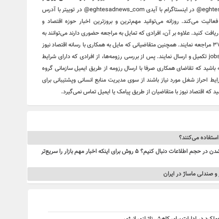
جهان باخبر شوند. اقتصاد نیوز در تلگرام با آدرس eghtesadnews_com@ در اینستاگرام با آیدی eghtesadnews_com@ در توییتر با آدرس
eghtesadne@ و در فیس‌بوک با نشانی eghtesadnews فعالیت می‌کند. روزانه می‌توانید مهم‌ترین و بروزترین اخبار حوزه اقتصاد و
دریافت کنید. علاوه بر آن، افرادی که تمایل به مراجعه حضوری دارند می‌توانند به
آدرس تهران، خیابان مطهری، بین میرزای شیرازی و سنایی، پلاک ۳۷۰ مراجعه نمایند. همچنین متقاضیانی که مایل به همکاری با رسانه‌ اقتصاد نیوز
می‌باشند می‌توانند رزومه خود را از طریق ایمیل سازمانی jobs@den.ir تکمیل و ارسال نمایند. پس از بررسی رزومه‌ها، از افرادی که دارای شرایط
ه باشید که تقاضای همکاری صرفا با ارسال رزومه از طریق ایمیل سازمانی گروه
ایط احراز شغل مورد نیاز باشند از سوی مدیریت منابع انسانی وپشتیبانی برای
که اقتصاد نیوز با متقاضیان از طریق پیامک یا ایمیل تماس نمی‌گیرد.
 استفاده می‌کنند؟
چطور روزانه اخبار کریپتو را بدون گم‌شدن در حجم اطلاعات دنبال کنیم؟ ۵ روش برای اینکه اخبار مهم بازار را سریع‌تر
 و صندلی ماساژ در ایران