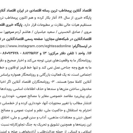
اقتصاد آنلاین پرمخاطب ترین رسانه اقتصادی در ایران
اقتصاد آنلاین دارای مجوز
پایگاه خبری از سال ۸۹ آغاز بکار کرده و هم اک
مستقیم هیات عالی نظارت بر مطبوعات قرار دارد.
پایگاه خبری اقتص
مروی / صادق الحسینی / سعید عباسیان / هاشم آردم
سردبیر:
سع
اقتصادآنلاین در شبکه‌های مجازی:
صفحه رسمی اقتصادآنلاین در تو
در اینستاگرام:
tps://www.instagram.com/eghtesadonline_
۱۱۶. واحد ۱
تلفن دفتر مرکزی: ۱۳ و ۸۸۲۲۵۶۱۲ - ۸۶۰۹۳۶۲۸ - ۸۶۰۹۳۷۸۶ فکس: ۸۸۰۲۳۶۹۳
روزنامه‌نگار ما به واقعیت‌های عینی توجه می‌کند و اخبار صحیح و دق
اجتماعی است، نه یک فعالیت بازرگانی و روزنامه‌نگار همواره براسا
اصول دینی و معتقدات مذهبی، آداب و سنن قومی و ملی، اخلاق ح
اسلامی و انسانی از جمله عدالت‌طلبی، آزادیخواهی، صلح و امنی