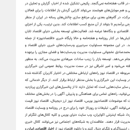
 نه در قالب هفته‌نامه نمی‌گنجد. پکیجی تشکیل شده از اخبار، گزارش و تحلیل در
و هم موبایل‌های هوشمند می‌تواند کارایی گردش باز اطلاعات را برای فعالان
ت، در گام‌های بعدی برای مرتفع سازی چالش‌های رسانه در ایران از منظر
رجی برآمدیم تا بتواند از آن منبع کسب اطلاعات کند. بدین ترتیب، یکی از اجزای
انگلیسی «financial tribion» را به فعالان اقتصادی و بنگاه‌ها عرضه شد. فعالیت‌های توسعه بخشی دنیای اقتصاد تابان
یش‌ها در کنار روزنامه و هفته‌نامه و حالا پایگاه خبری «اقتصادنیوز» از جمله
د. در این مجموعه مسئولیت سردبیری وب‌سایت‌های خبری دنیای اقتصاد و
 محمدصادق نخجوانی مسئولیت مدیریت وب‌سایت‌ها و فضای مجازی را برعهده
جام می‌دهد. توسعه بازار را زینب سادات میرهادی مدیریت می‌کند. به منظور
رفته می‌شود و امیر اشراقی نیز در سمت مدیریت روابط عمومی این خبرگزاری
وطه در اقتصاد نیوز راه‌های ارتباطی مختلفی در اختیار کاربران گذاشته شده
 وبسایت این خبرگزاری با بخش مدنظر ارتباط برقرار کنند. از دیگر خدماتی که
ای سایر سایت‌هایی است که تمایل دارند تا از پتانسیل‌های این خبرگزاری پربازدید
ی‌توانید، راه‌های تماس برای هماهنگی و پذیرش آگهی را در بخش‌های مختلف
ست که موضوعات اقتصادنیوز بورس، اقتصاد نیوز ارز دیجیتال، اقتصاد نیوز قیمت
می‌توانند آگهی، تبلیغات و رپورتاژ خود را برای درج در روزنامه و وبسایت اقتصاد
ردا، شبکه اینترنتی اکوایران، وب سایت دنیای بورس و کلیه کانال‌های تلگرام از
طریق تلفن، فکس، ایمیل و حساب تلگرام اعلام شده در اختیار مدیریت قرار دهند. علاقمندان به شبکه‎‌های اجتماعی نیز می‌توانند کانال خبری
ینستاگرام و تلگرام دنبال کنند و با دانلود اقتصاد نیوز از
اخبار اقتصادی ایران
و