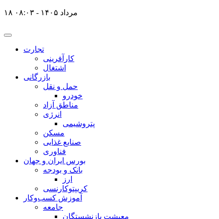
۱۸ مرداد ۱۴۰۵ - ۰۸:۰۳
تجارت
کارآفرینی
اشتغال
بازرگانی
حمل و نقل
خودرو
مناطق آزاد
انرژی
پتروشیمی
مسکن
صنایع غذایی
فناوری
بورس ایران و جهان
بانک و بودجه
ارز
کریپتوکارنسی
آموزش کسب‌وکار
جامعه
معیشت بازنشستگان