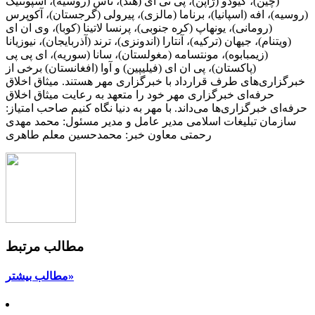
(چین)، کیودو (ژاپن)، پی تی آی (هند)، تاس (روسیه)، اسپوتنیک
(روسیه)، افه (اسپانیا)، برناما (مالزی)، پیرولی (گرجستان)، آکوپرس
(رومانی)، یونهاپ (کره جنوبی)، پرنسا لاتینا (کوبا)، وی ان ای
(ویتنام)، جیهان (ترکیه)، آنتارا (اندونزی)، ترند (آذربایجان)، نیوزیانا
(زیمبابوه)، مونتسامه (مغولستان)، سانا (سوریه)، ای پی پی
(پاکستان)، پی ان ای (فیلیپین) و آوا (افغانستان) برخی از
خبرگزاری‌های طرف قرارداد با خبرگزاری مهر هستند. میثاق اخلاق
حرفه‌ای خبرگزاری مهر خود را متعهد به رعایت میثاق اخلاق
حرفه‌ای خبرگزاری‌ها می‌داند. با مهر به دنیا نگاه کنیم صاحب امتیاز:
سازمان تبلیغات اسلامی مدیر عامل و مدیر مسئول: محمد مهدی
رحمتی معاون خبر: محمدحسین معلم طاهری
مطالب مرتبط
مطالب بیشتر»