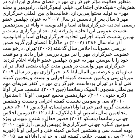
منظور فعالیت مؤثر خبرگزاری مهر در فضای مجازی این اداره در
بخش‌های «شبکه‌های اجتماعی، فیلم، اینفوگرافیک، رادیومهر و مجله
مهر» به تولید محتوا می‌پردازد. فعالیت‌های بین المللی خبرگزاری
مهر ۵ سال پس از تأسیس در سال ۲۰۰۷ به عنوان چهلمین عضو
رسمی اتحادیه خبرگزاری‌های آسیا و اقیانوسیه «اوآنا» در سیزدهمین
نشست عمومی این اتحادیه پذیرفته شد. بعد از برگزاری بیست و
نهمین نشست کمیته اجرایی اتحادیه خبرگزاری‌های آسیا و اقیانوسیه
آذر ماه سال ۱۳۸۶ (۲۰۰۷) در جاکارتا اعضای این گروه ضمن
بررسی مصوبات اجلاس سال گذشته (۲۰۰۶) تهران، درخواست
عضویت خبرگزاری مهر را نیز مورد بررسی قرار دادند و موافقت
خود را با پیوستن مهر به عنوان چهلمین عضو «اوآنا» اعلام کردند.
خبرگزاری مهر توانست در همین مدت کوتاه نقشی فعال در آن
سازمان و عرصه بین الملل ایفا کند. خبرگزاری مهر در سال ۲۰۰۹
میزبان سی و یکمین نشست کمیته اجرایی و بیست و پنجمین کمیته
فنی اوآنا در تهران بوده‌است. خبرگزاری مهر در کنفرانس‌های مهم
بین‌لمللی همچون: المپیک رسانه‌ها (چین ۲۰۰۹)، نشست سران اوآنا
(کره جنوبی ۲۰۱۰)، چهاردهمین مجمع عمومی "اوآنا" (استانبول
۲۰۱۰)، سی و سومین نشست کمیته اجرایی و بیست و هفتمین
نشست گروه فنی خبری اوآنا (مغولستان، اولانباتور ۲۰۱۱)، جشن
پنجاهمین سال تأسیس اوآنا (بانکوک، تایلند ۲۰۱۲) دومین اجلاس
جهانی رسانه‌ها (مسکو ۲۰۱۲) حضور فعال داشته و میهمان ویژه
سومین کنگره جهانی خبرگزاری‌ها (بوینس آیرس، آرژانتین ۲۰۱۰)
بوده است. سی و هشتمین اجلاس کمیته فنی و اجرایی اوآنا (فوریه
۲۰۱۵) سی و نهمین اجلاس کمیته فنی و اجرایی اوآنا (نوامبر ۲۰۱۵)