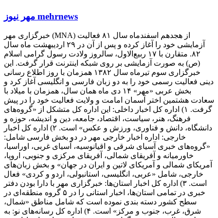
مهر نیوز mehrnews
خبرگزاری مهر (MNA) از هجدهم اسفندماه سال ۸۱ فعالیت
آزمایشی خود را آغاز کرده و پس از آن در ۲۹ اردیبهشت ماه سال
۸۲. متقارن با ۱۷ ربیع‌الاول، سالروز ولادت رسول گرامی اسلام
(ص) به صورت آزمایشی بر روی شبکه اینترنت قرار گرفت. این
خبرگزاری سوم تیرماه سال ۱۳۸۲ همزمان با روز اطلاع رسانی
دینی فعالیت رسمی خود را به دو زبان فارسی و انگلیسی آغاز کرد و
بخش عربی «مهر» ۱۴ دی ماه همان سال، همزمان با میلاد با
سعادت هشتمین اختر آسمان امامت و ولایت فعالیت خود را در پیش
گرفت. ۱) اداره کل اخبار داخلی: این اداره کل متشکل از «گروه‌های
فرهنگ، هنر، سیاست، اقتصاد، جامعه، دین و اندیشه، حوزه و
دانشگاه، دانش و فناوری، ورزش و عکس» است. ۲) اداره کل اخبار
خارجی: اداره اخبار خارجی مهر در دو بخش فارسی شامل:
«گروه‌های خبری آسیای شرقی و اقیانوسیه، آسیای غربی، اوراسیا،
خاورمیانه و آفریقای شمالی، آفریقای مرکزی و جنوبی، اروپا،
آمریکای شمالی و آمریکای لاتین و ایران در جهان» و بخش زبان‌های
خارجی، شامل «عربی، انگلیسی، استانبولی، اردو و کردی» فعال
است. ۳) اداره کل اخبار استان‌ها: خبرگزاری مهر با دارا بودن دفتر
خبری در تمامی استان‌ها، اخبار استانی را در ۵ گروه منطقه‌ای در
سطح کشور دسته بندی نموده است که شامل مناطق «شمال،
شرق، غرب، جنوب و مرکز» است. ۴) اداره کل رسانه‌های نو: به