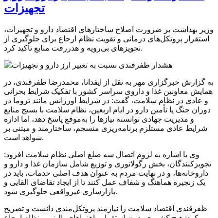
تجهیزات
وزیر بهداشت بر ضرورت اصلاح ساختارهای اقتصاد دارو و تجهیزات،
استقرار پروتکل‌های درمانی و تقویت نظام ارجاع برای جلوگیری از
تجویزهای بی‌رویه و هدررفت منابع تأکید کرد.
به گزارش خبرگزاری مهر به نقل از ایفدانا، محمدرضا ظفرقندی، در
همایش معاونین غذا و داروی سراسر کشور با تفکیک شرایط بحرانی
و عادی در نظام سلامت، گفت: در شرایط اورژانس مانند تروما در
دوران جنگ یا تأمین دارو در ایام اربعین، نظام سلامت با بسیج منابع
و مدیریت جهادی توانسته نیازها را به‌موقع پاسخ دهد، اما اداره
شرایط عادی مستلزم برنامه‌ریزی منسجم، ساختارمند و مبتنی بر
شواهد است.
وی با اشاره به لزوم اتصال سه ضلع اصلی نظام سلامت افزود:
تجویزکنندگان، بخش رگولاتوری و توزیع شامل سازمان غذا و دارو و
داروخانه‌ها، و در نهایت مردم به عنوان هدف اصلی خدمات، باید در
یک زنجیره هماهنگ و شفاف عمل کنند تا از ایجاد تقاضای القایی و
بازارسازی غیرواقعی جلوگیری شود.
ظفرقندی اقتصاد سلامت را نیازمند پروتکل‌مندی دانست و تصریح
کرد: هیچ کشوری بدون استقرار راهنماهای بالینی و نظام ارجاع