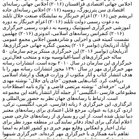
اجلاس جهانی اقتصادی قزاقستان (۲۰۱۶) اجلاس جهانی رسانه‌ای
اقتصادی سن پترزبورگ، روسیه (۲۰۱۶) اجلاس رسانه‌ای جاده
ابریشم چین (۲۰۱۶) اعزام خبرنگار به نمایشگاه صنعت حلال تایلند
به دعوت رسمی دولت تایلند (۲۰۱۶) اعزام خبرنگار به دوره
آموزشی خبرگزاری اسپوتنیک روسیه به دعوت رسمی خبرگزاری
(۲۰۱۶) کنفرانس رسانه‌های اسلامی، اندونزی (۲۰۱۶) چهلمین
نشست کمیته فنی و اجرایی و شانزدهمین اجلاس مجمع عمومی
اوآنا، آذربایجان (نوامبر ۲۰۱۶) پنجمین کنگره جهانی خبرگزاری‌ها،
آذربایجان (نوامبر ۲۰۱۶) این خبرگزاری مبتکر پرچم سازمان ۵۰
ساله خبرگزاری‌های آسیا-اقیانوسیه بوده و منتخب فعال‌ترین
خبرگزاری این سازمان در سال ۲۰۱۰ بوده است. انتشارات رسانه
مهر خبرگزاری مهر در سال ۱۳۹۰ مجوز انتشارات رسانه مهر را با
هدف انتشار کتاب و آثار مکتوب از وزارت فرهنگ و ارشاد اسلامی
دریافت کرد. کتاب‌هایی همچون "جای پای جلال" نوشته مهدی
قزلی، "حرفه‌ای " نوشته مرتضی قاضی و "واژه نامه اصطلاحات
مطبوعاتی فارسی –انگلیسی" از جمله آثار انتشار یافته این مجموعه
است. ارتباط با رسانه‌های جهان نظر به حضور بین‌المللی و
اثرگذاری، این خبرگزاری ۶ زبانه (فارسی، عربی، انگلیسی، ترکی،
اردو، کردی) به عنوان، مرجع قابل اعتمادی برای رسانه‌های معتبر
دنیا تبدیل شده است. از این رو بسیاری از رسانه‌های خارجی ضمن
اعلام آمادگی برای ایجاد دفاتر نمایندگی در منطقه مورد نظر برای
تبادل اخبار و انعکاس وقایع مهم خبری دو کشور اقدام به امضا
تفاهم نامه همکاری با خبرگزاری مهر کرده‌اند. خبرگزاری شینهوا