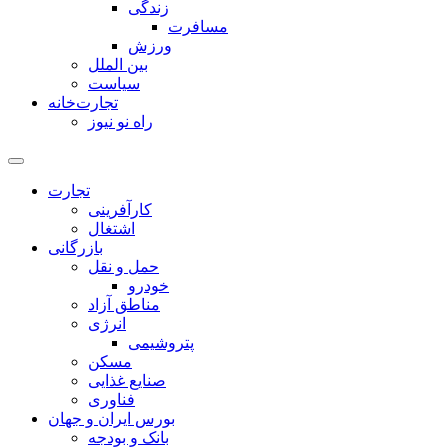
زندگی
مسافرت
ورزش
بین الملل
سیاست
تجارت‌خانه
راه نو نیوز
تجارت
کارآفرینی
اشتغال
بازرگانی
حمل و نقل
خودرو
مناطق آزاد
انرژی
پتروشیمی
مسکن
صنایع غذایی
فناوری
بورس ایران و جهان
بانک و بودجه