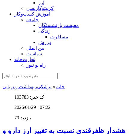
ارز
کریپتوکارنسی
آموزش کسب‌وکار
جامعه
معیشت بازنشستگان
زندگی
مسافرت
ورزش
بین الملل
سیاست
تجارت‌خانه
راه نو نیوز
خانه
»
پزشکی، بهداشت و زیبایی
کد خبر: 103783
2026/01/29 - 07:22
79 بازدید
هشدار ظفرقندی نسبت به تغییر ارز دارو و