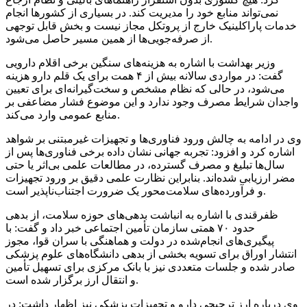
نمی‌تواند منابع خود را مدیریت کند. در بسیاری از کشورها انجام
خدمات پاراکلینیک خارج از پروتکل مجاز نیست و بخش قابل توجهی
از صرفه‌جویی‌ها از همین مسیر حاصل می‌شود.
وزیر بهداشت با اشاره به هزینه‌های سنگین برخی اقلام دارویی
گفت: در مواردی سالانه بیش از ۴ همت برای یک قلم دارو هزینه
می‌شود، در حالی که نظام مشخص و سخت‌گیرانه‌ای برای تعیین
واجدان شرایط مصرف وجود ندارد و این موضوع فشار مضاعفی بر
منابع عمومی وارد می‌کند.
وی در ادامه به چالش ورود فناوری‌ها و تجهیزات غیرمبتنی بر شواهد
اشاره کرد و افزود: تجربه جهانی نشان داده برخی فناوری‌ها پس از
سال‌ها تبلیغ و مصرف گسترده، در مطالعات علمی بی‌اثر یا حتی
مضر ارزیابی شده‌اند. بنابراین نظارت علمی دقیق بر ورود تجهیزات
و فرآورده‌های سلامت‌محور یک ضرورت اجتناب‌ناپذیر است.
ظفرقندی با اشاره به انباشت بدهی‌های حوزه سلامت، از بدهی
حدود ۷۰ همتی سازمان تأمین اجتماعی خبر داد و گفت: با
پیگیری‌های انجام‌شده در دولت و هماهنگی با سران قوا، مجوز
انتشار اوراق برای تسویه بخشی از بدهی دانشگاه‌های علوم پزشکی
صادر شده و جلسات متعددی نیز با بانک مرکزی برای تسهیل تأمین
و انتقال ارز برگزار شده است.
وی درباره ارز ترجیحی دارو و تجهیزات پزشکی نیز اظهار داشت: در