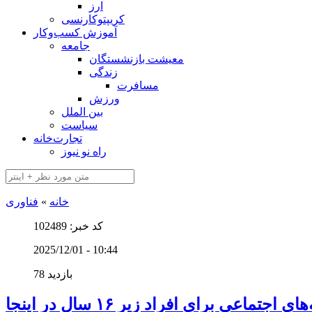
ارز
کریپتوکارنسی
آموزش کسب‌وکار
جامعه
معیشت بازنشستگان
زندگی
مسافرت
ورزش
بین الملل
سیاست
تجارت‌خانه
راه نو نیوز
خانه
»
فناوری
کد خبر: 102489
2025/12/01 - 10:44
78 بازدید
تماعی برای افراد زیر ۱۶ سال در اینجا