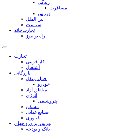
زندگی
مسافرت
ورزش
بین الملل
سیاست
تجارت‌خانه
راه نو نیوز
تجارت
کارآفرینی
اشتغال
بازرگانی
حمل و نقل
خودرو
مناطق آزاد
انرژی
پتروشیمی
مسکن
صنایع غذایی
فناوری
بورس ایران و جهان
بانک و بودجه