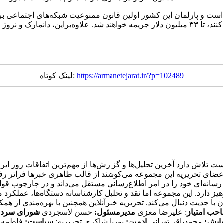
قانون استرالیا، پلتفرم‌هایی که در جلوگیری از ورود کودکان کوتاهی کنند، تا ۳۳ میلیون دلار ج
https://armanetejarat.ir/?p=102489
لینک کوتاه:
برآنلاین که کار خود را از سال ۱۳۸۷ شروع کرده است تلاش دارد آخرین تحلیل‌ها و گزارش‌ها از م
ضای تحریریه این مجموعه می‌کوشند از قالب ظاهری خبرها فراتر رفته 
 رسانه‌ای خود را در امر اطلاع‌رسانی مستقل می‌داند و در چارچوب قوا
یز دارد. این مجموعه اما نقد و تحلیل کارشناسانه دستگاه‌ها، عملکرد م
جدیت دنبال می‌کند. تحریریه خبرآنلاین همچنین با بهره‌مندی از همک
حب امتیاز
: علیرضا معزی
مدیرمسئول:
حسن لاسجردی
شورای سردب
پایش:
محمدباقر تهرانی
ادمین:
پوریا شاکری تحریریه:
سیاست:
فاطمه 