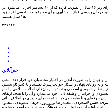
البته مالزی در این مسیر تنها نیست. استرالیا پیشتاز این حرکت است و پارلمان این کشور اولین قانون ممنوعیت شبکه‌های اجتماعی برای زیر ۱۶ سال را تصویب کرده که از ۱۰ دسامبر اجرایی می‌شود. در
ریمه خواهند شد. علاوه‌براین، دانمارک و نروژ نیز درحال بررسی قوانین مشابهی برای ممنوعیت دسترسی افراد زیر
۱۵ سال هستند.
۲۲۷۲۲۷
خبرآنلاین
هم‌ترین اتفاقات روز ایران و جهان را به صورت آنلاین در اختیار مخاطبان خود قرار دهد. مشی
و به زوایای پنهان و آشکار حوادث سرک بکشند و با کندوکاو بیشتر،
نین نظام جمهوری اسلامی و تعهد به آرمان‌های انقلاب اسلامی و امام
سئولان و احزاب را وظیفه ذاتی خود می‌پندارد و آن را با هدف ارتقای
اران حرفه‌ای و با سابقه می‌کوشد عرصه‌های جدیدی در اطلاع‌رسانی
یری:
حسن لاسجردی . محمدرضا نوروزپور . فرهاد عشوندی . محمود
استیری
اقتصاد:
زهرا علی‌اکبری
فرهنگ:
حسین قره
جامعه:
مستوره