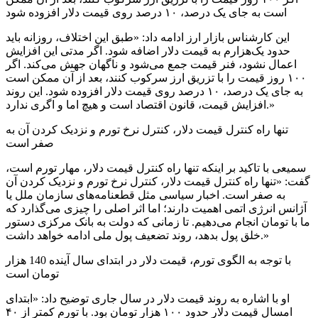
است به جای یک درصد، ۱۰ درصد روی قیمت دلار افزوده شود
این کارشناس بازار ارز ادامه داد: «طبق این اختلاف، روزانه باید
حدود یک‌هزارم به قیمت دلار اضافه شود. اگر مدتی این افزایش
اعمال نشود، فنر قیمت جمع می‌شود و ناگهان جهش می‌کند. اگر
۱۰۰ روز قیمت را با تزریق ارز سرکوب کنند، بعد از آن ممکن است
به جای یک درصد، ۱۰ درصد روی قیمت دلار افزوده شود. این روند
افزایش قیمت، قانون اقتصاد است و هیچ اما و اگری ندارد.»
تنها راه کنترل قیمت دلار، کنترل نرخ تورم و نزدیک کردن آن به
صفر است
سمیعی با تاکید بر اینکه تنها راه کنترل قیمت دلار، مهار تورم است،
گفت: «تنها راه کنترل قیمت دلار، کنترل نرخ تورم و نزدیک کردن آن
به صفر است. اخبار سیاسی مثل قطعنامه‌های سازمان ملل یا
آژانس انرژی اتمی اهمیت دارند؛ اما اثر اصلی را چیزی می‌گذارد که
ما با تومان انجام می‌دهیم. تا زمانی که دولت به بانک مرکزی دستور
خلق پول بدهد، روند تضعیف پول ملی ادامه خواهد داشت.»
با توجه به الگوی تورم، قیمت دلار در ابتدای سال آینده 140 هزار
تومان است
او با اشاره به روند قیمت دلار در سال جاری توضیح داد: «ابتدای
امسال قیمت دلار حدود ۱۰۰ هزار تومان بود. با تورم کمتر از ۴۰