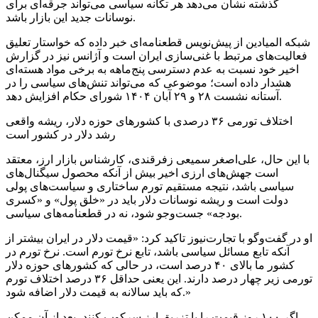
گذشته نشان می‌دهد هر تکانه سیاسی می‌تواند جرقه‌ای برای
نوسانات جدید این بازار باشد.
شبکه المیادین از پیش‌نویس قطعنامه‌ای خبر داده که خواستار تعلیق
فعالیت‌های مرتبط با غنی‌سازی ایران است و آژانس نیز در گزارش
اخیر خود نسبت به عدم دسترسی پنج‌ماهه به برخی مواد هسته‌ای
هشدار داده است؛ موضوعی که می‌تواند تنش‌های سیاسی را در
آستانه نشست ۲۸ و ۲۹ آبان ۱۴۰۴ شورای حکام افزایش دهد.
اختلاف تورمی ۳۶ درصدی با کشورهای حوزه دلار، ریشه واقعی
رشد دلار در کشور است
با این حال، علی‌اصغر سمیعی‌ زفرقندی، کارشناس بازار ارز، معتقد
است جهش‌های ارزی اخیر بیش از آنکه محصول سیگنال‌های
سیاسی باشد، نتیجه مستقیم تورم ساختاری و سیاست‌های پولی
دولت است و ریشه نوسانات دلار باید در «خلق پول» و «کسری
بودجه» جست‌وجو شود، نه در قطعنامه‌های سیاسی.
او در گفت‌وگو با تجارت‌نیوز تاکید کرد: «قیمت دلار در ایران بیشتر از
آنکه تابع مسائل سیاسی باشد، تابع نرخ تورم است. نرخ تورم در
کشور ما بالای ۴۰ درصد است، در حالی که کشورهای حوزه دلار
تورمی زیر چهار درصد دارند. این یعنی حداقل ۳۶ درصد اختلاف تورم
که باید سالانه به قیمت دلار اضافه شود.»
اگر ۱۰۰ روز قیمت را با تزریق ارز سرکوب کنند، بعد از آن ممکن