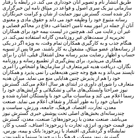
طریق انتشار نام و تصویر آنان خودداری می کند. در رابطه با رفتار
سازمانی نیز یک سری اصول و قواعد در میثاق نامه این خبرگزاری
ذکر شده است. گسترش نیوز حمایت از شأن و کرامت خبرنگاران
رسانه متبوع خود را وظیفه خود می داند و حقوق مادی و معنوی
آنان از جمله در امور بیمه تأمین اجتماعی، دفاع در محاکم قضایی و
غیر آن رعایت می کند. هم‌چنین در لیست بیمه خود برای همکاران
تحریریه از سمت‌های غیرِ روزنامه‌ن گارانه استفاده نمی‌کند. در
هنگام جذب و به کارگیری همکاران تمام وقت، به ‌ویژه اگر در یکی
از رسانه‌های عضو میثاق، مشغول به کار باشند، صرفا پس از تسویه‌
حساب و اظهار رضایت مدیر رسانه محل اشتغال قبلی، آنان را برای
همکاری می‌پذیرد. برای پیش‌گیری از تطمیع رسانه و روزنامه
‌نگاران، دریافت هدیه غیرمتعارف از سازمان‌ها و اشخاص را امری
ناپسند می‌داند و به ‌هیچ ‌وجه چنین هدیه‌هایی را نمی پذیرد و همکاران
خود را هم از پذیرش چنین هدایایی منع می نماید. میزان هدیه
متعارف را شورای داوری در ابتدای هر سال اعلام می‌کند. گسترش
نیوز صراحتا وابستگی‌های مالی و تشکیلاتی و گرایش‌های خود را
رسما اعلام می کند و مناسبات مالی خود با وابستگان اشاره شده و
حامیان خود را به ‌طور آشکار و شفاف اعلام می نماید. صنعت
معدن، تجارت، اقتصاد، فرهنگ، جامعه، ورزش، سیاست و
چندرسانه‌ای بخش‌های اصلی تحت پوشش خبری گسترش نیوز
می‌باشد. صنعت معدن با زیرحوزه‌های؛ صنعت، معدن، گسترش
نیوز قیمت خودرو، انرژی، تجارت با زیرحوزه؛ اصناف، کسب و کار،
نمایشگاه و گردشگری، اقتصاد با زیرحوزه؛ بانک و بیمه، بورس،
گسترش نیوز مسکن، فرهنگ با زیرحوزه؛ سینما و تلویزیون،