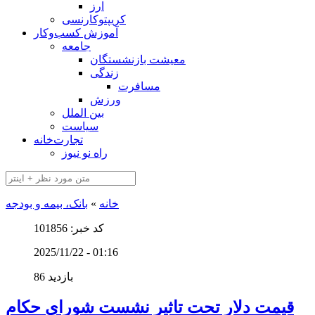
ارز
کریپتوکارنسی
آموزش کسب‌وکار
جامعه
معیشت بازنشستگان
زندگی
مسافرت
ورزش
بین الملل
سیاست
تجارت‌خانه
راه نو نیوز
خانه
»
بانک، بیمه و بودجه
کد خبر: 101856
2025/11/22 - 01:16
86 بازدید
قیمت دلار تحت تاثیر نشست شورای حکام