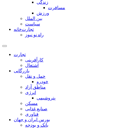
زندگی
مسافرت
ورزش
بین الملل
سیاست
تجارت‌خانه
راه نو نیوز
تجارت
کارآفرینی
اشتغال
بازرگانی
حمل و نقل
خودرو
مناطق آزاد
انرژی
پتروشیمی
مسکن
صنایع غذایی
فناوری
بورس ایران و جهان
بانک و بودجه