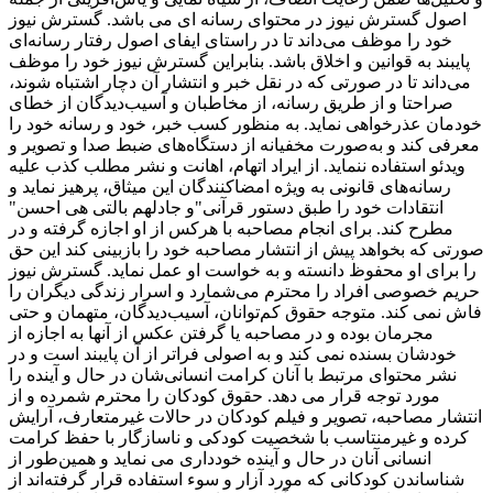
اصول گسترش نیوز در محتوای رسانه ای می باشد. گسترش نیوز
خود را موظف می‌داند تا در راستای ایفای اصول رفتار رسانه‌ای
پایبند به قوانین و اخلاق باشد. بنابراین گسترش نیوز خود را موظف
می‌داند تا در صورتی که در نقل خبر و انتشار آن دچار اشتباه شوند،
صراحتا و از طریق رسانه، از مخاطبان و آسیب‌دیدگان از خطای
خودمان عذرخواهی نماید. به منظور کسب خبر، خود و رسانه خود را
معرفی کند و به‌صورت مخفیانه از دستگاه‌های ضبط صدا و تصویر و
ویدئو استفاده ننماید. از ایراد اتهام، اهانت و نشر مطلب کذب علیه
رسانه‌های قانونی به ‌ویژه امضاکنندگان این میثاق، پرهیز نماید و
انتقادات‌ خود را طبق دستور قرآنی"و جادلهم بالتی هی احسن"
مطرح کند. برای انجام مصاحبه با هرکس از او اجازه گرفته و در
صورتی که بخواهد پیش از انتشار مصاحبه خود را بازبینی کند این حق
را برای او محفوظ دانسته و به خواست او عمل نماید. گسترش نیوز
حریم خصوصی افراد را محترم می‌شمارد و اسرار زندگی دیگران را
فاش نمی کند. متوجه حقوق کم‌توانان، آسیب‌دیدگان، متهمان و حتی
مجرمان بوده و در مصاحبه یا گرفتن عکس از آنها به اجازه از
خودشان بسنده نمی کند و به اصولی فراتر از آن پایبند است و در
نشر محتوای مرتبط با آنان کرامت انسانی‌شان در حال و آینده را
مورد توجه قرار می دهد. حقوق کودکان را محترم شمرده و از
انتشار مصاحبه، تصویر و فیلم کودکان در حالات غیرمتعارف، آرایش
کرده و غیرمنتاسب با شخصیت کودکی و ناسازگار با حفظ کرامت
انسانی آنان در حال و آینده خودداری می نماید و همین‌طور از
شناساندن کودکانی که مورد آزار و سوء استفاده قرار گرفته‌اند از