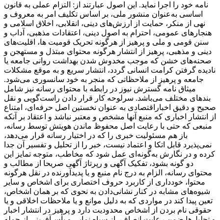
نامه خود را اجرا نماید. این اصول عبارتند از: التزام عملی به قانون
اساسی به‌عنوان منشور ملی، بر اساس تکلیف امر به‌ معروف و
نهی از منکر، حمایت از ارزش‌های دینی، انقلابی، اخلاق اسلامی و
هنجارهای عمومی، احترام به اصول دینی، اعتقادات مذهبی، آداب و
سنن قومی و ملی و ‌پرهیز از هرگونه تحریک قومیت ‌ها، اقلیت‌های
دینی و مذهبی، پرهیز از انتشار هرگونه محتوای مبتذل و مستهجن و
صحنه‌های خشن که موجب مخدوش شدن بهداشت روانی جامعه یا
نادیده گرفتن کرامت انسانی گردد، انتشار سریع و به‌ موقع مشکلات
جامعه و پرهیز از ملاحظاتی که منجر به خود سانسوری می‌شود.
میثاق نامه گسترش نیوز در رابطه با محتوای رسانه نیز شامل
بندهای مختلف می‌باشد. سرلوحه کار قرار دادن راست‌گویی و نقل
صحیح و دقیق اخباراقتصادی به ‌عنوان نخستین اصل حرفه‌ای، امتناع
از انتشار اخباری که منبع آنها مشخص و معتبر نباشد و اعتقاد بر آنکه
منبعی که حتی با رعایت اصل محفوظ ماندن هویتش توسط رسانه،
باز هم مسئولیت خبری را که در اختیار رسانه قرار می‌دهد،
نمی‌پذیرد قابل اتکا و اعتماد نیست، خبر را از تحلیل و تفسیر آن جدا
کرده و در نگارش به‌گونه‌ای عمل شود که مخاطب، متوجه تمایز این
دو گونه بشود، تفکیک آگهی و رپرتاژ آگهی صریحا از مطالب و
محتوای رسانه، الزام به درج نام منبع و یا پدیدآورنده در نقل هرگونه
محتوا، خودداری از کاربرد حروف اختصاری برای اشخاص و سایر
شیوه‌های مشابه در کنار نشانی‌دادن به نحوی که بر همان اشخاص،
تعین پیدا کند در مواردی که به دلیل موانع و یا ملاحظات اخلاقی و یا
حقوقی نام بردن از اشخاص محدودیت دارد و پرهیز در انتشار اخبار
و تحلیل‌ها ضمن رعایت انصاف، از سیاه ‌نمایی و یأس‌آفرینی از جمله