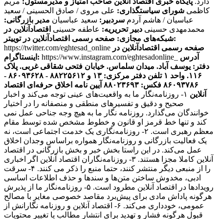
دارد.
پایگاه خبری اقتصاد آنلاین
صاحب امتیاز و مدیرمسئول:
مریم
کاظمی
شورای سیاستگذاری:
علی مروی / صادق الحسینی / سعید
عباسیان / هاشم آردم
سردبیر:
سعید عباسیان
مدیر بازرگانی:
محمدمهدی حسینی
دبیر تحریریه:
عاطفه حسینی
اقتصادآنلاین در
صفحه رسمی اقتصادآنلاین در توییتر:
شبکه‌های مجازی:
صفحه رسمی اقتصادآنلاین در
https://twitter.com/eghtesad_online
آدرس
https://www.instagram.com/eghtesadonline_
اینستاگرام:
دفتر: یوسف آباد. میدان سلماس. خیابان فتحی شقاقی غربی. پلاک
۱۱۶. واحد ۱
تلفن دفتر مرکزی: ۱۳ و ۸۸۲۲۵۶۱۲ - ۸۶۰۹۳۶۲۸ -
۸۶۰۹۳۷۸۶ فکس: ۸۸۰۲۳۶۹۳
آیین نامه اخلاق حرفه‌ای اقتصاد
آنلاین
۱- روزنامه‌نگار ما به واقعیت‌های عینی توجه می‌کند و اخبار
صحیح و دقیق و تفسیرهای منطقی و منصفانه را در اختیار
خوانندگان می‌گذارد. روزنامه نگار ما به هیچ وجه جناحی عمل نمی
کند و تنها خط قرمز او قانون و خطوط مشخص شده توسط مقام
معظم رهبری است. ۲- روزنامه‌نگاری یک خدمت اجتماعی است، نه
یک فعالیت بازرگانی و روزنامه‌نگار همواره براساس وجدان اخلاق
عمل می‌کند. در این راستا بخش خبر و بخش بازرگانی در اقتصاد
آنلاین کاملا مجزا هستند. ۳- روزنامه‌نگاران اقتصاد آنلاین اگر اخباری
را از منبعی دیگر منتشر کنند، حتما منبع را ذکر می کنند. ۴- سرقت
ادبی، مخدوش ساختن متن‌ها و سندها و حذف اطلاعات اساسی
رویدادها در اقتصاد آنلاین مطرود است. ۵- روزنامه‌نگار ما از پذیرش
هرگونه پاداش مادی برای پیش‌برد مقاصد خصوصی مغایر با مصالح
عمومی، خودداری می‌کند. ۶- اقتصاد آنلاین و روزنامه نگارانش از
قبول هرگونه فشار و تهدید برای انتشار مطالب یا تغییر محتویات