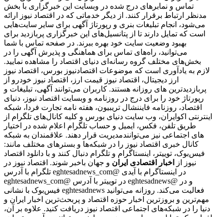
تماس و نمابرهای درج شده در وبسایت این خبرگزاری با بخش
مدنظر ارتباط برقرار کنند. از دیگر خدماتی که در اقتصاد نیوز ارائه
می‌شود، انجام تبلیغات بنری و رپورتاژ آگهی برای سایر سایت‌هایی
است که تمایل دارند تا از پتانسیل‌های این خبرگزاری پربازدید برای
بهبود وضعیت سایت خود بهره ببرند. در صفحه تماس با شما
می‌توانید، راه‌های تماس برای هماهنگی و پذیرش آگهی را در
بخش‌های مختلف گروه رسانه‌ای دنیای اقتصاد را مشاهده نمایید.
لازم به یادآوری است که موضوعات اقتصادنیوز بورس، اقتصاد نیوز
ارز دیجیتال، اقتصاد نیوز قیمت ارز، اقتصاد نیوز خودرو از
پربازدیدترین های روزانه هستند. کاربران می‌توانند آگهی، تبلیغات و
رپورتاژ خود را برای درج در روزنامه و وبسایت اقتصاد نیوز، دنیای
اقتصاد، روزنامه فایننشال تریبیون، هفته نامه تجارت فردا، شبکه
اینترنتی اکوایران، وب سایت دنیای بورس و کلیه کانال‌های تلگرام از
طریق تلفن، فکس، ایمیل و حساب تلگرام اعلام شده در اختیار
مدیریت قرار دهند. علاقمندان به شبکه‎‌های اجتماعی نیز می‌توانند
کانال خبری اقتصاد نیوز را در شبکه‌ها و بسترهای مختلف مانند:
فیس‌بوک، توییتر، اینستاگرام و تلگرام دنبال کنند و با دانلود اقتصاد
نیوز از
اخبار اقتصادی ایران
و جهان باخبر شوند. اقتصاد نیوز در
تلگرام با آدرس eghtesadnews_com@ در اینستاگرام با آیدی
eghtesadnews_com@ در توییتر با آدرس eghtesadnews@ و در
فیس‌بوک با نشانی eghtesadnews فعالیت می‌کند. روزانه می‌توانید
مهم‌ترین و بروزترین اخبار حوزه اقتصاد و پربحث‌ترین اخبار ایران و
دنیا را در شبکه‌های اجتماعی اقتصاد نیوز دریافت کنید. علاوه بر آن،