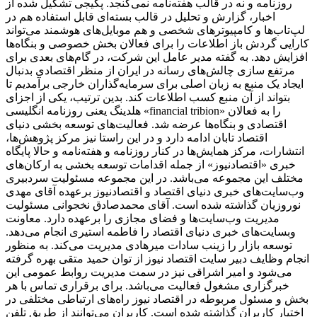
روزنامه و نه در قالب هفته‌نامه نمی‌گنجد. پکیجی تشکیل شده از
اخبار، گزارش و تحلیل در قالب بسته‌ای قابل استفاده هم در
لپ‌تاب‌ها و کامپیوترهای شخصی و هم موبایل‌های هوشمند می‌تواند
کارایی گردش باز اطلاعات را برای فعالان بخش خصوصی و بنگاه‌ها
افزایش دهد. به گفته مدیر عامل این شرکت، در گام‌های بعدی برای
مرتفع سازی چالش‌های رسانه در ایران از منظر اقتصادی بدنبال
ایجاد یک منبع به زبان اصلی برای سرمایه‌گذاران خارجی برآمدیم تا
بتواند از آن منبع کسب اطلاعات کند. بدین ترتیب، یکی از اجزای
هلدینگ یعنی روزنامه انگلیسی «financial tribion» را به فعالان
اقتصادی و بنگاه‌ها عرضه شد. فعالیت‌های توسعه بخشی دنیای
اقتصاد تابان ادامه دارد و در این راستا نیز مرکز پژوهش‌ها،
انتشارات، مرکز همایش‌ها در کنار روزنامه و هفته‌نامه و حالا پایگاه
خبری «اقتصادنیوز» از جمله اقدامات توسعه بخشی به ارکان‌های
مختلف این مجموعه می‌باشد. در این مجموعه مسئولیت سردبیری
وب‌سایت‌های خبری دنیای اقتصاد و اقتصادنیوز برعهده آقای مهدی
نوروزیان گذاشته شده است. آقای محمدصادق نخجوانی مسئولیت
مدیریت وب‌سایت‌ها و فضای مجازی را برعهده دارد. معاونت
وبسایت‌های خبری دنیای اقتصاد را فاطمه استیری انجام می‌دهد.
توسعه بازار را زینب سادات میرهادی مدیریت می‌کند. به منظور
انجام وظایف دبیر سایت اقتصاد نیوز از توان حمید متقی بهره گرفته
می‌شود و امیر اشراقی نیز در سمت مدیریت روابط عمومی این
خبرگزاری مشغول فعالیت می‌باشد. برای برقراری تماس با هر
بخش و مسئول مربوطه در اقتصاد نیوز راه‌های ارتباطی مختلفی در
اختیار کاربران گذاشته شده است. کاربران می‌توانند از طریق تلفن