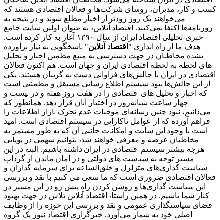
کسب و کار، مدیران، روسای شرکت‌ها و فعالان اقتصادی هستند که
می‌خواهند یک روز زودتر از اخبار مطلع شوند و در نتیجه به
روزنامه‌ها اکتفا نمی‌کنند. اقتصاد آنلاین، به عنوان اولین سایت جامع
خبری-تحلیلی اقتصاد ایران از سال ۱۳۹۰ آغاز به کار کرده است.
هدف ما از راه اندازی "
اقتصاد آنلاین
" پاسخگویی به نیاز برآورده
نشده مخاطبان در جهت دسترسی به منبع مطمئن اخبار و تحلیل
های لحظه به لحظه اقتصادی ایران و جهان است. هم اکنون فعالان
اقتصادی در ایران با چالش‌های فراوانی دست به گریبان هستند. یکی
از این چالش‌ها نبود سیستم اطلاع رسانی مستقل و مطمئنی است
که اخبار و تحلیل های اقتصادی را در هفت روز هفته و در بیست و
چهار ساعت شبانه‌روز در اختیار آنان قرار دهد. همانطور که
می‌دانیم، نبود چنین رسانه‌ای موجبات عدم تحرک بازار اطلاعات را
فراهم آورده که از عوامل ناکارایی در سیستم اقتصادی است. امید
است با وجود این سایت و امکانات جانبی آن که به طور مستمر به
مخاطبان عرضه و معرفی خواهند شد، بتوانیم سهمی در پویایی
هرچه بیشتر سیستم اقتصادی در ایران داشته باشیم. البته در این
مسیر توجه به سیاست های دولتی و در امان ماندن از گرداب
سیاست گذاری‌های متزلزل و خلق‌الساعه برای سرمایه گذاران و
فعالان اقتصادی ضروری است که ما سعی می کنیم با نقد و بررسی
این سیاست گذاری‌ها و روشن کردن راه پیش رو در این مسیر در
کنار شما باشیم. در همین راستا، اقتصاد آنلاین تلاش در جهت بهبود
فضای سیاستگذاری عمومی و نقد و بررسی این حوزه را از وظایف
اصلی خود به شمار می‌آورد. خبرگزاری اقتصاد نیوز یک گروه