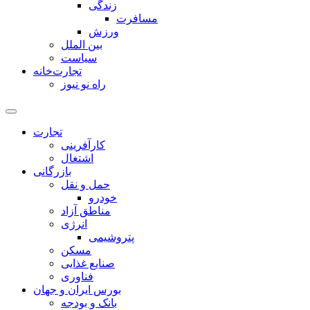
زندگی
مسافرت
ورزش
بین الملل
سیاست
تجارت‌خانه
راه نو نیوز
تجارت
کارآفرینی
اشتغال
بازرگانی
حمل و نقل
خودرو
مناطق آزاد
انرژی
پتروشیمی
مسکن
صنایع غذایی
فناوری
بورس ایران و جهان
بانک و بودجه