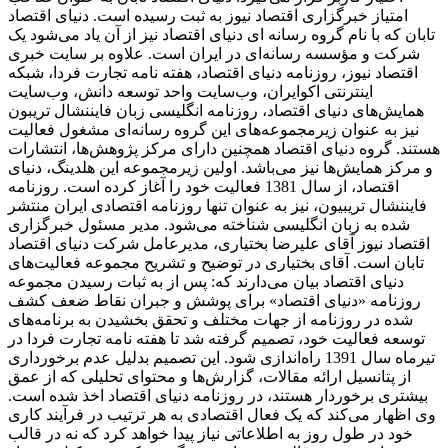
امتیاز خبرگزاری اقتصاد نیوز به ثبت رسیده است. دنیای اقتصاد
تابان که با نام گروه رسانه ای دنیای اقتصاد نیز از آن یاد می‌شود یک
شرکت و مؤسسه رسانه‌ای در ایران است. علاوه بر سایت خبری
اقتصاد نیوز، روزنامه دنیای اقتصاد، هفته ‌نامه تجارت فردا، شبکه
اینترنتی اکوایران، وب‌سایت واحد توسعه دانش، وب‌سایت
همایش‌های دنیای اقتصاد، روزنامه انگلیسی ‌زبان فایننشال تریبون
نیز به عنوان زیرمجموعه‌های این گروه رسانه‌ای مشغول فعالیت
هستند. گروه دنیای اقتصاد همچنین دارای مرکز پژوهش‌ها، انتشارات
و مرکز همایش‌ها نیز می‌باشد. اولین زیرمجموعه این هلدینگ، دنیای
اقتصاد، از سال 1381 فعالیت خود را آغاز کرده است. روزنامه
فایننشال تریبیون، نیز به عنوان تنها روزنامه اقتصادی ایران منتشر
شده به زبان انگلیسی شناخته می‌شود. مدیر مسئول خبرگزاری
اقتصاد نیوز آقای علیرضا بختیاری، مدیرعامل شرکت دنیای اقتصاد
تابان است. آقای بختیاری در توضیح و تشریح مجموعه فعالیت‌های
دنیای اقتصاد بیان می‌دارند که: پس از به ثبات رسیدن مجموعه
روزنامه «دنیای اقتصاد» برای پوشش و جبران نقاط ضعف کشف
شده در روزنامه از جهات مختلف و تحقق بخشیدن به برنامه‌های
توسعه فعالیت خود، تصمیم گرفته شد تا هفته نامه تجارت فردا در
تیرماه سال 1391 راه‌اندازی شود. این تصمیم بدلیل عدم برخورداری
از پتانسیل ارائه مقالات، گزارش‌ها و محتوای تحلیلی که از عمق
بیشتری برخوردار هستند، در روزنامه دنیای اقتصاد اخذ شده است.
وی اظهار می‌کند که یک فعال اقتصادی به هر ترتیب در فرآیند کاری
خود در طول روز به اطلاعاتی نیاز پیدا خواهد کرد که نه در قالب