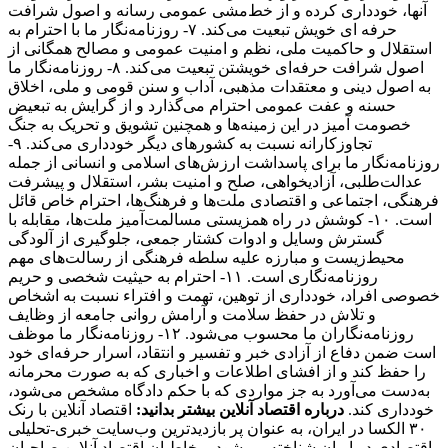
آنها، خودداری کرده و از خط‌مشی عمومی رسانه و اصول شرافت
حرفه ای خویش تبعیت می‌کند. ۷- روزنامه‌نگار ما با احترام به
استقلال و حاکمیت ملی، نظم و امنیت عمومی و مصالح همگانی از
اصول شرافت حرفه‌ای خویشتن تبعیت می‌کند. ۸- روزنامه‌نگار ما
به اصول دینی و معتقدات مذهبی، آداب و سنن قومی و ملی، اخلاق
حسنه و عفت عمومی احترام می‌گذارد و از گرایش به تبعیض
خصومت آمیز در این زمینه‌ها و همچنین تشویق و تحریک به جنگ
تجاوزکارانه نسبت به کشورهای دیگر خودداری می‌کند. ۹-
روزنامه‌نگار ما برای پاسداشت ارزش‌های اسلامی و انسانی از جمله
عدالت‌طلبی، آزادیخواهی، صلح و امنیت بشر، استقلال و پیشرفت
فرهنگی، اجتماعی و اقتصادی ملت‌ها و فرهنگ‌ها، احترام خاص قائل
است. ۱۰- کوشش در راه همزیستی مسالمت‌آمیز ملت‌ها، مقابله با
گسترش وسایل و ادوات کشتار جمعی، جلوگیری از آلودگی
محیط‌زیست و مبارزه علیه سلطه فرهنگی از رسالت‌های مهم
روزنامه‌نگاری است. ۱۱- احترام به حیثیت شخصی و حریم
خصوصی افراد، خودداری از توهین، تهمت و افتراء نسبت به اشخاص
و تلاش در حفظ سلامت و آرامش روانی جامعه از وظایف
روزنامه‌نگاران ما محسوب می‌شود. ۱۲- روزنامه‌نگار ما موظف
است ضمن دفاع از آزادی خبر و تفسیر و انتقاد، اسرار حرفه‌ای خود
را حفظ کند و از افشای اطلاعات و اخباری که به صورت محرمانه
به‌دست می‌آورد به جز مواردی که با حکم دادگاه مشخص می‌شود،
خودداری کند.
درباره اقتصاد آنلاین بیشتر بدانید:
اقتصاد آنلاین با رنک
۳۰ الکسا در ایران، به عنوان پر بازدیدترین وب‌سایت خبری-تحلیلی
اقتصادی در ایران شناخته می‌شود. مخاطبان اقتصاد آنلاین صاحبان