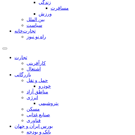
زندگی
مسافرت
ورزش
بین الملل
سیاست
تجارت‌خانه
راه نو نیوز
تجارت
کارآفرینی
اشتغال
بازرگانی
حمل و نقل
خودرو
مناطق آزاد
انرژی
پتروشیمی
مسکن
صنایع غذایی
فناوری
بورس ایران و جهان
بانک و بودجه