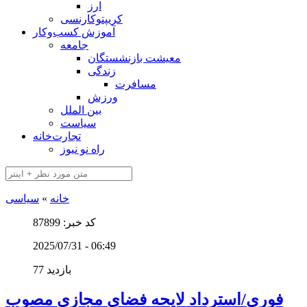
ارز
کریپتوکارنسی
آموزش کسب‌وکار
جامعه
معیشت بازنشستگان
زندگی
مسافرت
ورزش
بین الملل
سیاست
تجارت‌خانه
راه نو نیوز
خانه
»
سیاسی
کد خبر: 87899
2025/07/31 - 06:49
77 بازدید
فوری/استرداد لایحه فضای مجازی مصوب