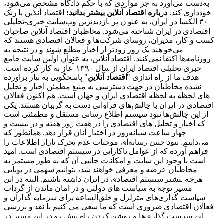
به‌دست می‌آورد به جز مواردی که با حکم دادگاه مشخص می‌شود،
خودداری کند.
درباره اقتصاد آنلاین بیشتر بدانید:
اقتصاد آنلاین با رنک
۳۰ الکسا در ایران، به عنوان پر بازدیدترین وب‌سایت خبری-تحلیلی
اقتصادی در ایران شناخته می‌شود. مخاطبان اقتصاد آنلاین صاحبان
کسب و کار، مدیران، روسای شرکت‌ها و فعالان اقتصادی هستند که
می‌خواهند یک روز زودتر از اخبار مطلع شوند و در نتیجه به
روزنامه‌ها اکتفا نمی‌کنند. اقتصاد آنلاین، به عنوان اولین سایت جامع
خبری-تحلیلی اقتصاد ایران از سال ۱۳۹۰ آغاز به کار کرده است.
هدف ما از راه اندازی "
اقتصاد آنلاین
" پاسخگویی به نیاز برآورده
نشده مخاطبان در جهت دسترسی به منبع مطمئن اخبار و تحلیل
های لحظه به لحظه اقتصادی ایران و جهان است. هم اکنون فعالان
اقتصادی در ایران با چالش‌های فراوانی دست به گریبان هستند. یکی
از این چالش‌ها نبود سیستم اطلاع رسانی مستقل و مطمئنی است
که اخبار و تحلیل های اقتصادی را در هفت روز هفته و در بیست و
چهار ساعت شبانه‌روز در اختیار آنان قرار دهد. همانطور که
می‌دانیم، نبود چنین رسانه‌ای موجبات عدم تحرک بازار اطلاعات را
فراهم آورده که از عوامل ناکارایی در سیستم اقتصادی است. امید
است با وجود این سایت و امکانات جانبی آن که به طور مستمر به
مخاطبان عرضه و معرفی خواهند شد، بتوانیم سهمی در پویایی
هرچه بیشتر سیستم اقتصادی در ایران داشته باشیم. البته در این
مسیر توجه به سیاست های دولتی و در امان ماندن از گرداب
سیاست گذاری‌های متزلزل و خلق‌الساعه برای سرمایه گذاران و
فعالان اقتصادی ضروری است که ما سعی می کنیم با نقد و بررسی
این سیاست گذاری‌ها و روشن کردن راه پیش رو در این مسیر در