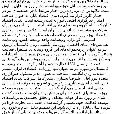
رسانه‌ها، داغ‌ترین و بروزترین اخبار سایر حوزه‌های دارای اهمیت و
پرجستجو مانند مسائل حوزه بهداشت، اخبار روز و... قابل نمایش
است. علاوه بر آن، پربازدیدترین اخبار مرتبط با هر دسته‌بندی نیز در
اختیار کاربر قرار می‌گیرد. دنیای اقتصاد تابان به عنوان صاحب
امتیاز خبرگزاری اقتصاد نیوز به ثبت رسیده است. دنیای اقتصاد
تابان که با نام گروه رسانه ای دنیای اقتصاد نیز از آن یاد می‌شود یک
شرکت و مؤسسه رسانه‌ای در ایران است. علاوه بر سایت خبری
اقتصاد نیوز، روزنامه دنیای اقتصاد، هفته ‌نامه تجارت فردا، شبکه
اینترنتی اکوایران، وب‌سایت واحد توسعه دانش، وب‌سایت
همایش‌های دنیای اقتصاد، روزنامه انگلیسی ‌زبان فایننشال تریبون
نیز به عنوان زیرمجموعه‌های این گروه رسانه‌ای مشغول فعالیت
هستند. گروه دنیای اقتصاد همچنین دارای مرکز پژوهش‌ها، انتشارات
و مرکز همایش‌ها نیز می‌باشد. اولین زیرمجموعه این هلدینگ، دنیای
اقتصاد، از سال 1381 فعالیت خود را آغاز کرده است. روزنامه
فایننشال تریبیون، نیز به عنوان تنها روزنامه اقتصادی ایران منتشر
شده به زبان انگلیسی شناخته می‌شود. مدیر مسئول خبرگزاری
اقتصاد نیوز آقای علیرضا بختیاری، مدیرعامل شرکت دنیای اقتصاد
تابان است. آقای بختیاری در توضیح و تشریح مجموعه فعالیت‌های
دنیای اقتصاد بیان می‌دارند که: پس از به ثبات رسیدن مجموعه
روزنامه «دنیای اقتصاد» برای پوشش و جبران نقاط ضعف کشف
شده در روزنامه از جهات مختلف و تحقق بخشیدن به برنامه‌های
توسعه فعالیت خود، تصمیم گرفته شد تا هفته نامه تجارت فردا در
تیرماه سال 1391 راه‌اندازی شود. این تصمیم بدلیل عدم برخورداری
از پتانسیل ارائه مقالات، گزارش‌ها و محتوای تحلیلی که از عمق