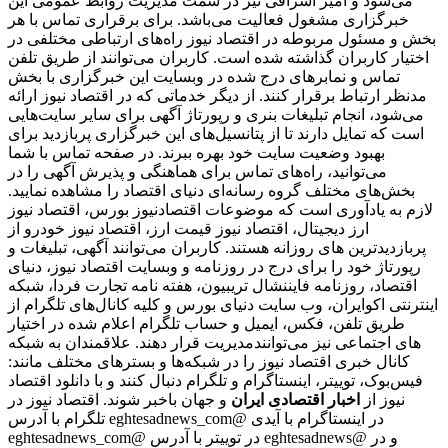
می‌شود و امیر اشراقی نیز در سمت مدیریت روابط عمومی این
خبرگزاری مشغول فعالیت می‌باشد. برای برقراری تماس با هر
بخش و مسئول مربوطه در اقتصاد نیوز راه‌های ارتباطی مختلفی در
اختیار کاربران گذاشته شده است. کاربران می‌توانند از طریق تلفن
تماس و نمابرهای درج شده در وبسایت این خبرگزاری با بخش
مدنظر ارتباط برقرار کنند. از دیگر خدماتی که در اقتصاد نیوز ارائه
می‌شود، انجام تبلیغات بنری و رپورتاژ آگهی برای سایر سایت‌هایی
است که تمایل دارند تا از پتانسیل‌های این خبرگزاری پربازدید برای
بهبود وضعیت سایت خود بهره ببرند. در صفحه تماس با شما
می‌توانید، راه‌های تماس برای هماهنگی و پذیرش آگهی را در
بخش‌های مختلف گروه رسانه‌ای دنیای اقتصاد را مشاهده نمایید.
لازم به یادآوری است که موضوعات اقتصادنیوز بورس، اقتصاد نیوز
ارز دیجیتال، اقتصاد نیوز قیمت ارز، اقتصاد نیوز خودرو از
پربازدیدترین های روزانه هستند. کاربران می‌توانند آگهی، تبلیغات و
رپورتاژ خود را برای درج در روزنامه و وبسایت اقتصاد نیوز، دنیای
اقتصاد، روزنامه فایننشال تریبیون، هفته نامه تجارت فردا، شبکه
اینترنتی اکوایران، وب سایت دنیای بورس و کلیه کانال‌های تلگرام از
طریق تلفن، فکس، ایمیل و حساب تلگرام اعلام شده در اختیار
مدیریت قرار دهند. علاقمندان به شبکه‎‌های اجتماعی نیز می‌توانند
کانال خبری اقتصاد نیوز را در شبکه‌ها و بسترهای مختلف مانند:
فیس‌بوک، توییتر، اینستاگرام و تلگرام دنبال کنند و با دانلود اقتصاد
نیوز از
اخبار اقتصادی ایران
و جهان باخبر شوند. اقتصاد نیوز در
تلگرام با آدرس eghtesadnews_com@ در اینستاگرام با آیدی
eghtesadnews_com@ در توییتر با آدرس eghtesadnews@ و در