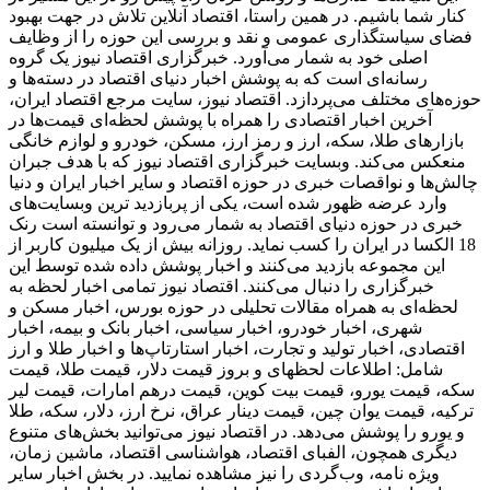
کنار شما باشیم. در همین راستا، اقتصاد آنلاین تلاش در جهت بهبود
فضای سیاستگذاری عمومی و نقد و بررسی این حوزه را از وظایف
اصلی خود به شمار می‌آورد. خبرگزاری اقتصاد نیوز یک گروه
رسانه‌ای است که به پوشش اخبار دنیای اقتصاد در دسته‌ها و
حوزه‌های مختلف می‌پردازد. اقتصاد نیوز، سایت مرجع اقتصاد ایران،
آخرین اخبار اقتصادی را همراه با پوشش لحظه‌ای قیمت‌ها در
بازارهای طلا، سکه، ارز و رمز ارز، مسکن، خودرو و لوازم خانگی
منعکس می‌کند. وبسایت خبرگزاری اقتصاد نیوز که با هدف جبران
چالش‌ها و نواقصات خبری در حوزه اقتصاد و سایر اخبار ایران و دنیا
وارد عرضه ظهور شده است، یکی از پربازدید ترین وبسایت‌های
خبری در حوزه دنیای اقتصاد به شمار می‌رود و توانسته است رنک
18 الکسا در ایران را کسب نماید. روزانه بیش از یک میلیون کاربر از
این مجموعه بازدید می‌کنند و اخبار پوشش داده شده توسط این
خبرگزاری را دنبال می‌کنند. اقتصاد نیوز تمامی اخبار لحظه به
لحظه‌ای به همراه مقالات تحلیلی در حوزه بورس، اخبار مسکن و
شهری، اخبار خودرو، اخبار سیاسی، اخبار بانک و بیمه، اخبار
اقتصادی، اخبار تولید و تجارت، اخبار استارتاپ‌ها و اخبار طلا و ارز
شامل: اطلاعات لحظهای و بروز قیمت دلار، قیمت طلا، قیمت
سکه، قیمت یورو، قیمت بیت کوین، قیمت درهم امارات، قیمت لیر
ترکیه، قیمت یوان چین، قیمت دینار عراق، نرخ ارز، دلار، سکه، طلا
و یورو را پوشش می‌دهد. در اقتصاد نیوز می‌توانید بخش‌های متنوع
دیگری همچون، الفبای اقتصاد، هواشناسی اقتصاد، ماشین زمان،
ویژه نامه، وب‌گردی را نیز مشاهده نمایید. در بخش اخبار سایر