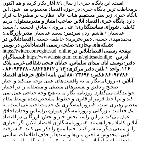
است.
این پایگاه خبری از سال ۸۹ آغاز بکار کرده و هم اکنون
پرمخاطب ترین پایگاه خبری در حوزه اقتصاد محسوب می شود. این
پایگاه خبری زیر نظر مستقیم هیات عالی نظارت بر مطبوعات قرار
دارد.
پایگاه خبری اقتصاد آنلاین
صاحب امتیاز و مدیرمسئول:
مریم
کاظمی
شورای سیاستگذاری:
علی مروی / صادق الحسینی / سعید
عباسیان / هاشم آردم
سردبیر:
سعید عباسیان
مدیر بازرگانی:
محمدمهدی حسینی
دبیر تحریریه:
عاطفه حسینی
اقتصادآنلاین در
صفحه رسمی اقتصادآنلاین در توییتر:
شبکه‌های مجازی:
صفحه رسمی اقتصادآنلاین در
https://twitter.com/eghtesad_online
آدرس
https://www.instagram.com/eghtesadonline_
اینستاگرام:
دفتر: یوسف آباد. میدان سلماس. خیابان فتحی شقاقی غربی. پلاک
۱۱۶. واحد ۱
تلفن دفتر مرکزی: ۱۳ و ۸۸۲۲۵۶۱۲ - ۸۶۰۹۳۶۲۸ -
۸۶۰۹۳۷۸۶ فکس: ۸۸۰۲۳۶۹۳
آیین نامه اخلاق حرفه‌ای اقتصاد
آنلاین
۱- روزنامه‌نگار ما به واقعیت‌های عینی توجه می‌کند و اخبار
صحیح و دقیق و تفسیرهای منطقی و منصفانه را در اختیار
خوانندگان می‌گذارد. روزنامه نگار ما به هیچ وجه جناحی عمل نمی
کند و تنها خط قرمز او قانون و خطوط مشخص شده توسط مقام
معظم رهبری است. ۲- روزنامه‌نگاری یک خدمت اجتماعی است، نه
یک فعالیت بازرگانی و روزنامه‌نگار همواره براساس وجدان اخلاق
عمل می‌کند. در این راستا بخش خبر و بخش بازرگانی در اقتصاد
آنلاین کاملا مجزا هستند. ۳- روزنامه‌نگاران اقتصاد آنلاین اگر اخباری
را از منبعی دیگر منتشر کنند، حتما منبع را ذکر می کنند. ۴- سرقت
ادبی، مخدوش ساختن متن‌ها و سندها و حذف اطلاعات اساسی
رویدادها در اقتصاد آنلاین مطرود است. ۵- روزنامه‌نگار ما از پذیرش