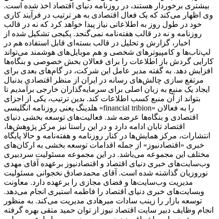
بیشتری برخوردار هستند، در روزنامه دنیای اقتصاد اخذ شده است.
وی اظهار می‌کند که یک فعال اقتصادی به هر ترتیب در فرآیند کاری
خود در طول روز به اطلاعاتی نیاز پیدا خواهد کرد که نه در قالب
روزنامه و نه در قالب هفته‌نامه نمی‌گنجد. پکیجی تشکیل شده از
اخبار، گزارش و تحلیل در قالب بسته‌ای قابل استفاده هم در
لپ‌تاب‌ها و کامپیوترهای شخصی و هم موبایل‌های هوشمند می‌تواند
کارایی گردش باز اطلاعات را برای فعالان بخش خصوصی و بنگاه‌ها
افزایش دهد. به گفته مدیر عامل این شرکت، در گام‌های بعدی برای
مرتفع سازی چالش‌های رسانه در ایران از منظر اقتصادی بدنبال
ایجاد یک منبع به زبان اصلی برای سرمایه‌گذاران خارجی برآمدیم تا
بتواند از آن منبع کسب اطلاعات کند. بدین ترتیب، یکی از اجزای
هلدینگ یعنی روزنامه انگلیسی «financial tribion» را به فعالان
اقتصادی و بنگاه‌ها عرضه شد. فعالیت‌های توسعه بخشی دنیای
اقتصاد تابان ادامه دارد و در این راستا نیز مرکز پژوهش‌ها،
انتشارات، مرکز همایش‌ها در کنار روزنامه و هفته‌نامه و حالا پایگاه
خبری «اقتصادنیوز» از جمله اقدامات توسعه بخشی به ارکان‌های
مختلف این مجموعه می‌باشد. در این مجموعه مسئولیت سردبیری
وب‌سایت‌های خبری دنیای اقتصاد و اقتصادنیوز برعهده آقای مهدی
نوروزیان گذاشته شده است. آقای محمدصادق نخجوانی مسئولیت
مدیریت وب‌سایت‌ها و فضای مجازی را برعهده دارد. معاونت
وبسایت‌های خبری دنیای اقتصاد را فاطمه استیری انجام می‌دهد.
توسعه بازار را زینب سادات میرهادی مدیریت می‌کند. به منظور
انجام وظایف دبیر سایت اقتصاد نیوز از توان حمید متقی بهره گرفته