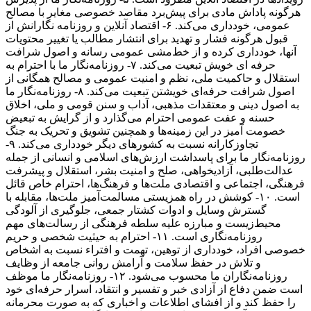
هرگونه پاداش مادی برای پیش‌برد مقاصد خصوصی مغایر با مصالح
عمومی، خودداری می‌کند. ۶- اقتصاد آنلاین و روزنامه نگارانش از
قبول هرگونه فشار و تهدید برای انتشار مطالب یا تغییر محتویات
آنها، خودداری کرده و از خط‌مشی عمومی رسانه و اصول شرافت
حرفه ای خویش تبعیت می‌کند. ۷- روزنامه‌نگار ما با احترام به
استقلال و حاکمیت ملی، نظم و امنیت عمومی و مصالح همگانی از
اصول شرافت حرفه‌ای خویشتن تبعیت می‌کند. ۸- روزنامه‌نگار ما
به اصول دینی و معتقدات مذهبی، آداب و سنن قومی و ملی، اخلاق
حسنه و عفت عمومی احترام می‌گذارد و از گرایش به تبعیض
خصومت آمیز در این زمینه‌ها و همچنین تشویق و تحریک به جنگ
تجاوزکارانه نسبت به کشورهای دیگر خودداری می‌کند. ۹-
روزنامه‌نگار ما برای پاسداشت ارزش‌های اسلامی و انسانی از جمله
عدالت‌طلبی، آزادیخواهی، صلح و امنیت بشر، استقلال و پیشرفت
فرهنگی، اجتماعی و اقتصادی ملت‌ها و فرهنگ‌ها، احترام خاص قائل
است. ۱۰- کوشش در راه همزیستی مسالمت‌آمیز ملت‌ها، مقابله با
گسترش وسایل و ادوات کشتار جمعی، جلوگیری از آلودگی
محیط‌زیست و مبارزه علیه سلطه فرهنگی از رسالت‌های مهم
روزنامه‌نگاری است. ۱۱- احترام به حیثیت شخصی و حریم
خصوصی افراد، خودداری از توهین، تهمت و افتراء نسبت به اشخاص
و تلاش در حفظ سلامت و آرامش روانی جامعه از وظایف
روزنامه‌نگاران ما محسوب می‌شود. ۱۲- روزنامه‌نگار ما موظف
است ضمن دفاع از آزادی خبر و تفسیر و انتقاد، اسرار حرفه‌ای خود
را حفظ کند و از افشای اطلاعات و اخباری که به صورت محرمانه