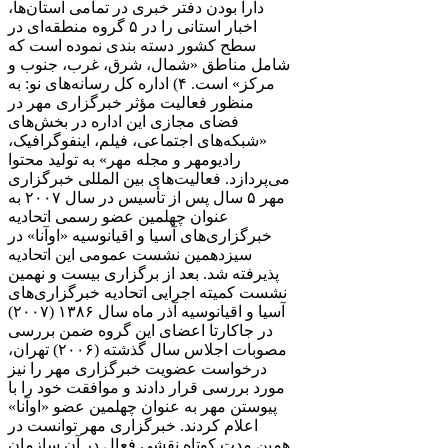
دارا بودن دفتر خبری در تمامی استان‌ها،
اخبار استانی را در ۵ گروه منطقه‌ای در
سطح کشور دسته بندی نموده است که
شامل مناطق «شمال، شرق، غرب، جنوب و
مرکز» است. ۴) اداره کل رسانه‌های نو: به
منظور فعالیت مؤثر خبرگزاری مهر در
فضای مجازی این اداره در بخش‌های
«شبکه‌های اجتماعی، فیلم، اینفوگرافیک،
رادیومهر و مجله مهر» به تولید محتوا
می‌پردازد. فعالیت‌های بین المللی خبرگزاری
مهر ۵ سال پس از تأسیس در سال ۲۰۰۷ به
عنوان چهلمین عضو رسمی اتحادیه
خبرگزاری‌های آسیا و اقیانوسیه «اوآنا» در
سیزدهمین نشست عمومی این اتحادیه
پذیرفته شد. بعد از برگزاری بیست و نهمین
نشست کمیته اجرایی اتحادیه خبرگزاری‌های
آسیا و اقیانوسیه آذر ماه سال ۱۳۸۶ (۲۰۰۷)
در جاکارتا اعضای این گروه ضمن بررسی
مصوبات اجلاس سال گذشته (۲۰۰۶) تهران،
درخواست عضویت خبرگزاری مهر را نیز
مورد بررسی قرار دادند و موافقت خود را با
پیوستن مهر به عنوان چهلمین عضو «اوآنا»
اعلام کردند. خبرگزاری مهر توانست در
همین مدت کوتاه نقشی فعال در آن سازمان