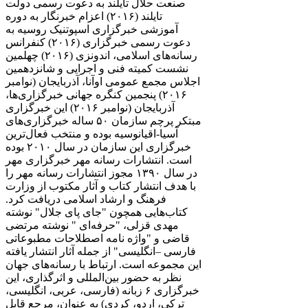
صنعت حلال تایلند به دعوت رسمی دولت
تایلند (۲۰۱۶) اعزام خبرنگار به دوره
آموزشی خبرگزاری اسپوتنیک روسیه به
دعوت رسمی خبرگزاری (۲۰۱۶) کنفرانس
رسانه‌های اسلامی، اندونزی (۲۰۱۶) چهلمین
نشست کمیته فنی و اجرایی و شانزدهمین
اجلاس مجمع عمومی اوآنا، آذربایجان (نوامبر
۲۰۱۶) پنجمین کنگره جهانی خبرگزاری‌ها،
آذربایجان (نوامبر ۲۰۱۶) این خبرگزاری
مبتکر پرچم سازمان ۵۰ ساله خبرگزاری‌های
آسیا-اقیانوسیه بوده و منتخب فعال‌ترین
خبرگزاری این سازمان در سال ۲۰۱۰ بوده
است. انتشارات رسانه مهر خبرگزاری مهر
در سال ۱۳۹۰ مجوز انتشارات رسانه مهر را
با هدف انتشار کتاب و آثار مکتوب از وزارت
فرهنگ و ارشاد اسلامی دریافت کرد.
کتاب‌هایی همچون "جای پای جلال" نوشته
مهدی قزلی، "حرفه‌ای " نوشته مرتضی
قاضی و "واژه نامه اصطلاحات مطبوعاتی
فارسی –انگلیسی" از جمله آثار انتشار یافته
این مجموعه است. ارتباط با رسانه‌های جهان
نظر به حضور بین‌المللی و اثرگذاری، این
خبرگزاری ۶ زبانه (فارسی، عربی، انگلیسی،
ترکی، اردو، کردی) به عنوان، مرجع قابل