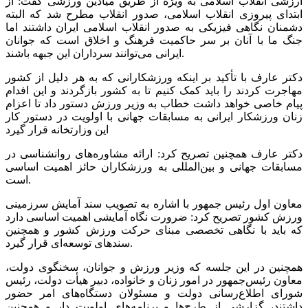
ارزشی انقلاب اسلامی به ویژه از طریق میادین ورزشی گفت: از
ابتدای پیروزی انقلاب اسلامی، صدور انقلاب مطرح شد که البته
دشمنان نگاهی فیزیکی به صدور انقلاب اسلامی ایران داشتند اما
جنگ ما با آنان بر سر حاکمیت فرهنگ و اخلاق است که جوانان
ایرانی می‌توانند سرداران این جبهه باشند.
دکتر عارف با تأکید بر اینکه ورزشکارانی که به هر دلیل از کشور
مهاجرت کردند را باید کمک کنیم تا به کشور بازگردند و این افدام
پیام خاصی خواهد داشت خطاب به وزیر ورزش دستور داد تا اعزام
زنان ورزشکار ایرانی به مسابقات جهانی با اولویت در دستور کار
این وزارتخانه قرار گیرد
دکتر عارف همچنین تصریح کرد: ارائه مشاوره‌های روانشناسی در
مسابقات جهانی و بین‌المللی به ورزشکاران حائز اهمیت اساسی
است.
معاون اول رئیس جمهور با اشاره به تصویب سند آمایش سرزمینی
ورزش کشور تصریح کرد: ضرورت نگاه آمایشی اهمیت اساسی دارد
که باید با نگاهی تخصصی مبنای حرکت ورزش کشور و همچنین
سندهای توسعه‌ای قرار گیرد.
همچنین در این جلسه که وزیر ورزش و جوانان، سخنگوی دولت،
معاون رئیس‌جمهور در امور زنان و خانواده، دبیر هیأت دولت، رئیس
شورای اطلاع‌رسانی دولت و مسئولان دستگاه‌های امر حضور
داشتند، گزارشی از طرح‌ها و برنامه‌های اولویت دار و همچنین