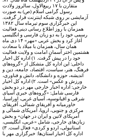
متقارن با ۱۷ ربیع‌الاول، سالروز ولادت
رسول گرامی اسلام (ص) به صورت
آزمایشی بر روی شبکه اینترنت قرار گرفت.
این خبرگزاری سوم تیرماه سال ۱۳۸۲
همزمان با روز اطلاع رسانی دینی فعالیت
رسمی خود را به دو زبان فارسی و انگلیسی
آغاز کرد و بخش عربی «مهر» ۱۴ دی ماه
همان سال، همزمان با میلاد با سعادت
هشتمین اختر آسمان امامت و ولایت فعالیت
خود را در پیش گرفت. ۱) اداره کل اخبار
داخلی: این اداره کل متشکل از «گروه‌های
فرهنگ، هنر، سیاست، اقتصاد، جامعه، دین و
اندیشه، حوزه و دانشگاه، دانش و فناوری،
ورزش و عکس» است. ۲) اداره کل اخبار
خارجی: اداره اخبار خارجی مهر در دو بخش
فارسی شامل: «گروه‌های خبری آسیای
شرقی و اقیانوسیه، آسیای غربی، اوراسیا،
خاورمیانه و آفریقای شمالی، آفریقای
مرکزی و جنوبی، اروپا، آمریکای شمالی و
آمریکای لاتین و ایران در جهان» و بخش
زبان‌های خارجی، شامل «عربی، انگلیسی،
استانبولی، اردو و کردی» فعال است. ۳)
اداره کل اخبار استان‌ها: خبرگزاری مهر با