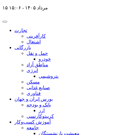
۱۵ مرداد ۱۴۰۵ - ۱۵:۰۶
تجارت
کارآفرینی
اشتغال
بازرگانی
حمل و نقل
خودرو
مناطق آزاد
انرژی
پتروشیمی
مسکن
صنایع غذایی
فناوری
بورس ایران و جهان
بانک و بودجه
ارز
کریپتوکارنسی
آموزش کسب‌وکار
جامعه
معیشت بازنشستگان