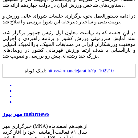
دستاوردهای شاخص ورزش ایران در دولت چهاردهم ارائه شد.
در ادامه دستورالعمل نحوه برگزاری جلسات شورای عالی ورزش و
تربیت بدنی و ساختار دبیرخانه این شورا بررسی و اصلاح شد.
در این جلسه که به ریاست معاون اول رئیس جمهور برگزار شد،
سند آمایش سرزمینی ورزش کشور و برنامه راهبردی و اجرایی
موفقیت ورزشکاران ایرانی در مسابقات المپیک، پاراالمپیک، آسیایی
و پاراآسیایی با هدف ارتقا ورزش قهرمانی کشور در رویدادهای
بزرگ چند رشته‌ای پیش رو بررسی و تصویب شد.
https://armanetejarat.ir/?p=102210
لینک کوتاه:
مهر نیوز mehrnews
خبرگزاری مهر (MNA) از هجدهم اسفندماه
سال ۸۱ فعالیت آزمایشی خود را آغاز کرده
و پس از آن در ۲۹ اردیبهشت ماه سال ۸۲.