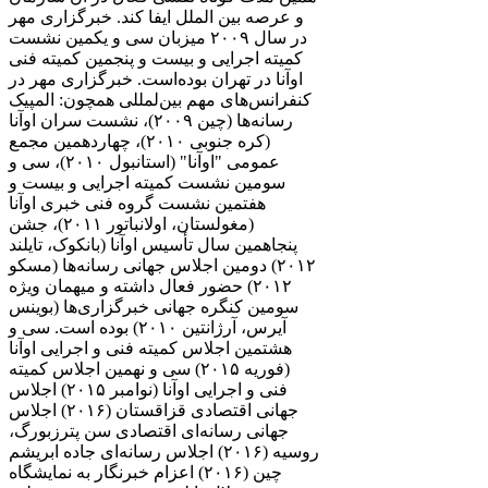
و عرصه بین الملل ایفا کند. خبرگزاری مهر
در سال ۲۰۰۹ میزبان سی و یکمین نشست
کمیته اجرایی و بیست و پنجمین کمیته فنی
اوآنا در تهران بوده‌است. خبرگزاری مهر در
کنفرانس‌های مهم بین‌لمللی همچون: المپیک
رسانه‌ها (چین ۲۰۰۹)، نشست سران اوآنا
(کره جنوبی ۲۰۱۰)، چهاردهمین مجمع
عمومی "اوآنا" (استانبول ۲۰۱۰)، سی و
سومین نشست کمیته اجرایی و بیست و
هفتمین نشست گروه فنی خبری اوآنا
(مغولستان، اولانباتور ۲۰۱۱)، جشن
پنجاهمین سال تأسیس اوآنا (بانکوک، تایلند
۲۰۱۲) دومین اجلاس جهانی رسانه‌ها (مسکو
۲۰۱۲) حضور فعال داشته و میهمان ویژه
سومین کنگره جهانی خبرگزاری‌ها (بوینس
آیرس، آرژانتین ۲۰۱۰) بوده است. سی و
هشتمین اجلاس کمیته فنی و اجرایی اوآنا
(فوریه ۲۰۱۵) سی و نهمین اجلاس کمیته
فنی و اجرایی اوآنا (نوامبر ۲۰۱۵) اجلاس
جهانی اقتصادی قزاقستان (۲۰۱۶) اجلاس
جهانی رسانه‌ای اقتصادی سن پترزبورگ،
روسیه (۲۰۱۶) اجلاس رسانه‌ای جاده ابریشم
چین (۲۰۱۶) اعزام خبرنگار به نمایشگاه