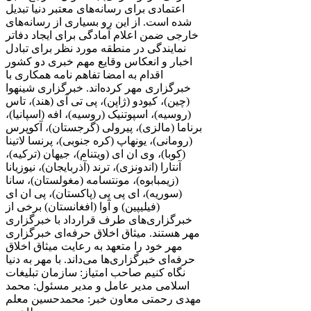
اعتمادی برای رسانه‌های معتبر دنیا تبدیل
شده است. از این رو بسیاری از رسانه‌های
خارجی ضمن اعلام آمادگی برای ایجاد دفاتر
نمایندگی در منطقه مورد نظر برای تبادل
اخبار و انعکاس وقایع مهم خبری دو کشور
اقدام به امضا تفاهم نامه همکاری با
خبرگزاری مهر کرده‌اند. خبرگزاری شینهوا
(چین)، کیودو (ژاپن)، پی تی آی (هند)، تاس
(روسیه)، اسپوتنیک (روسیه)، افه (اسپانیا)،
برناما (مالزی)، پیرولی (گرجستان)، آکوپرس
(رومانی)، یونهاپ (کره جنوبی)، پرنسا لاتینا
(کوبا)، وی ان ای (ویتنام)، جیهان (ترکیه)،
آنتارا (اندونزی)، ترند (آذربایجان)، نیوزیانا
(زیمبابوه)، مونتسامه (مغولستان)، سانا
(سوریه)، ای پی پی (پاکستان)، پی ان ای
(فیلیپین) و آوا (افغانستان) برخی از
خبرگزاری‌های طرف قرارداد با خبرگزاری
مهر هستند. میثاق اخلاق حرفه‌ای خبرگزاری
مهر خود را متعهد به رعایت میثاق اخلاق
حرفه‌ای خبرگزاری‌ها می‌داند. با مهر به دنیا
نگاه کنیم صاحب امتیاز: سازمان تبلیغات
اسلامی مدیر عامل و مدیر مسئول: محمد
مهدی رحمتی معاون خبر: محمدحسین معلم