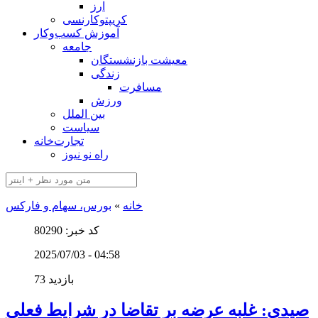
ارز
کریپتوکارنسی
آموزش کسب‌وکار
جامعه
معیشت بازنشستگان
زندگی
مسافرت
ورزش
بین الملل
سیاست
تجارت‌خانه
راه نو نیوز
خانه
»
بورس، سهام و فارکس
کد خبر: 80290
2025/07/03 - 04:58
73 بازدید
صیدی: غلبه عرضه بر تقاضا در شرایط فعلی