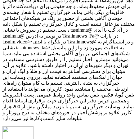
دهد. این پروانه‌ها به تسنیم اجازه را می‌دهد تا اعلام کند چه حقوقی
برای خودش محفوظ بماند، و چه حقوقی برای دریافت‌کننده اثر یا
خالق‌های دیگر، باقی بماند. خبرگزاری تسنیم با شعار چشمه‌ی
جوشان آگاهی بخشی از حضور پر رنگ در شبکه‌های اجتماعی
مختلف نیز غافل نشده است و کانال خبرگزاری تسنیم را شکل داده
است. تسنیم در سروش با نشانی، tasnimna@ در آی گپ با آیدی
tasnimna@ در توییتر به ادرس Tasnimnews_Fa@ در آپارات
tasnim.video@ در تلگرام با ایدی Tasnimnews@ و در اینستاگرام به
نشانی tasnimnews_fa@ به فعالیت می‌پردازد و از این پتانسیل
شبکه‌های اجتماعی نیز برای آگاهی بخشی استفاده می‌نماید. شما
می‌توانید مهمترین اخبار تسنیم را از طریق دسترسی مستقیم در
تهران و دیگر شهرهای ایران در اختیار داشته باشید، علاوه بر آن،
میتوان برای دسترسی آسانتر به قیمت ارز و طلا و لیگ ایران و
جهان از لینک‌های مستقیم استفاده نمایید. برروی وبسایت این
خبرگزاری به نشانی اینترنتی تسنیم دات کام میتوان راه‌های
ارتباطی مختلف را مشاهده نمود. کاربران می‌توانند با استفاده از
تلفن گویا، فکس، تلفن تماس واحد روابط عمومی، پست الکترونیک
و همچنین آدرس دفتر این خبرگزاری جهت برقراری ارتباط اقدام
نمایند. وبسایت خبرگزاری تسنیم با بازدید میانگین بیش از 200 هزار
کاربر علاوه بر پوشش اخبار در حوزه‌های مختلف به درج رپورتاژ و
تبلیغات سایر کسب‌وکارها نیز می‌پردازد.