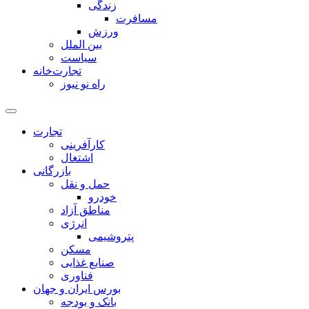
زندگی
مسافرت
ورزش
بین الملل
سیاست
تجارت‌خانه
راه نو نیوز
تجارت
کارآفرینی
اشتغال
بازرگانی
حمل و نقل
خودرو
مناطق آزاد
انرژی
پتروشیمی
مسکن
صنایع غذایی
فناوری
بورس ایران و جهان
بانک و بودجه