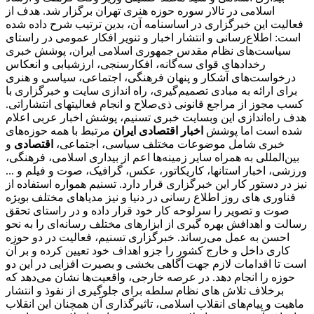
اسلامی در تالار سوره حوزه هنری تهران برگزار شد. هدف از
فعالیت این خبرگزاری در اساسنامه آن، بدین ترتیب شرح داده شده
است: اطلاع‌رسانی و انتشار اخبار و تنویر افکار عمومی در راستای
سیاست‌های نظام مقدس جمهوری اسلامی ایران، پوشش خبری
رخدادهای قوای سه‌گانه، افکارسنجی، ارزشیابی و انعکاس
درخواست‌های آشکار و پنهان فرهنگی، اجتماعی، سیاسی و هنری
برای ارائه به مبادی تصمیم‌گیری، راه اندازی سایت و خبرگزاری با
کسب مجوز از مراجع قانونی ذی‌صلاح و انجام فعالیتهای انتشاراتی.
هدف راه‌اندازی این وبسایت خبری تسنیم، پوشش اخبار عربی اعلام
شده است اما پوشش
اخبار اقتصادی ایران
مرتبط با همه حوزه‌های
خبری شامل موضوعات مختلف سیاسی، اجتماعی،
اقتصادی
و
بین‌المللی به همراه سایر زمینه‌ها اعم از بیداری اسلامی، فرهنگی،
ورزشی، اخبار استانها، کاریکاتور، عکس، گرافیک، صوت و فیلم و ...
نیز در دستور کار این خبرگزاری قرار دارد. تسنیم همواره استفاده از
فناوری های روز اطلاع رسانی در دنیا و نیز مدیاهای مختلف بویژه
صوت و تصویر را سرلوحه کار خود قرار داده و در راستای تحقق
رسالت و اهدافش بهره گیری از ابزارهای مختلف رسانه‌ای را به نحو
احسن به عمل می‌رساند. خبرگزاری تسنیم، فعالیت در دو حوزه
کاری داخل و خارج کشور را جزو اهداف خود تعیین کرده و بر آن
است تا اقدامات لازم جهت آگاهی بخشی و بصیرت افزایی در این دو
حوزه را انجام دهد. در عرصه خارجی، واقعیت‌ها نشان می‌دهد که
برخلاف تلاش های نظام سلطه برای جلوگیری از نفوذ و انتشار
ماهیت و پیام‌های انقلاب اسلامی، تاثیرگذاری آن همچنان این انقلاب