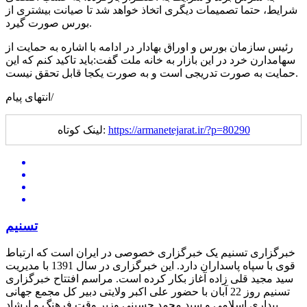
شرایط، حتما تصمیمات دیگری اتخاذ خواهد شد تا صیانت بیشتری از
بورس صورت گیرد.
رئیس سازمان بورس و اوراق بهادار در ادامه با اشاره به حمایت از
سهامدارن خرد در این بازار به خانه ملت گفت:باید تاکید کنم که این
حمایت به صورت تدریجی است و به صورت یکجا قابل تحقق نیست.
انتهای پیام/
https://armanetejarat.ir/?p=80290
لینک کوتاه:
تسنیم
خبرگزاری تسنیم یک خبرگزاری خصوصی در ایران است که ارتباط
قوی با سپاه پاسداران دارد. این خبرگزاری در سال 1391 با مدیریت
سید مجید قلی زاده آغاز بکار کرده است. مراسم افتتاح خبرگزاری
تسنیم روز 22 آبان با حضور علی اکبر ولایتی دبیر کل مجمع جهانی
بیداری اسلامی و سید محمد حسینی وزیر وقت فرهنگ و ارشاد