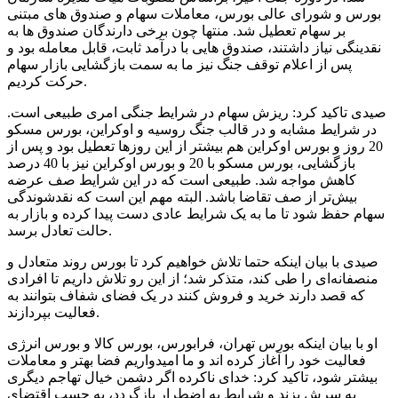
بورس و شورای عالی بورس، معاملات سهام و صندوق های مبتنی
بر سهام تعطیل شد. منتها چون برخی دارندگان صندوق ها به
نقدینگی نیاز داشتند، صندوق هایی با درآمد ثابت، قابل معامله بود و
پس از اعلام توقف جنگ نیز ما به سمت بازگشایی بازار سهام
حرکت کردیم.
صیدی تاکید کرد: ریزش سهام در شرایط جنگی امری طبیعی است.
در شرایط مشابه و در قالب جنگ روسیه و اوکراین، بورس مسکو
20 روز و بورس اوکراین هم بیشتر از این روزها تعطیل بود و پس از
بازگشایی، بورس مسکو با 20 و بورس اوکراین نیز با 40 درصد
کاهش مواجه شد. طبیعی است که در این شرایط صف عرضه
بیش‌تر از صف تقاضا باشد. البته مهم این است که نقدشوندگی
سهام حفظ شود تا ما به یک شرایط عادی دست پیدا کرده و بازار به
حالت تعادل برسد.
صیدی با بیان اینکه حتما تلاش خواهیم کرد تا بورس روند متعادل و
منصفانه‌ای را طی کند، متذکر شد؛ از این رو تلاش داریم تا افرادی
که قصد دارند خرید و فروش کنند در یک فضای شفاف بتوانند به
فعالیت بپردازند.
او با بیان اینکه بورس تهران، فرابورس، بورس کالا و بورس انرژی
فعالیت خود را آغاز کرده اند و ما امیدواریم فضا بهتر و معاملات
بیشتر شود، تاکید کرد: خدای ناکرده اگر دشمن خیال تهاجم دیگری
به سرش بزند و شرایط به اضطرار بازگردد، به حسب اقتضای