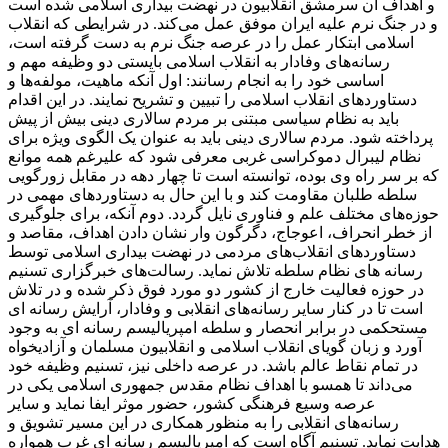
و اهداف آن سرمشق انقلابیون در نهضت بیداری اسلامی شده است
و در جنگ نرم علیه ایران موفق عمل می‌کند. در شرایطی که انقلاب
اسلامی ابتکار عمل را در عرصه جنگ نرم به دست گرفته است،
رسانه‌های وفادار به انقلاب اسلامی بایستی دو وظیفه مهم و
اساسی خود را به انجام رسانند: اول آنکه ماهیت، مولفه‌ها و
دستاوردهای انقلاب اسلامی را تبیین و تشریح نمایند. در این اقدام
باید به نظام سیاسی مبتنی بر مردم سالاری دینی بیش از پیش
پرداخته شود. مردم سالاری دینی باید به عنوان یک الگوی ویژه برای
نظام لیبرال دموکراسی غربی معرفی شود که علیرغم همه موانع
که بر سر راه وی بوده، توانسته است تا چهار دهه در مقابل زورگویی
سلطه طلبان مقاومت کند و با این حال به دستاوردهای مهمی در
حوزه‌های مختلف علم و فناوری نایل گردد. دوم آنکه، برای جلوگیری
از خطر انحراف، اعوجاج، دگرگون وار نشان دادن اهداف، مقاصد و
دستاوردهای انقلاب‌های مردمی در نهضت بیداری اسلامی توسط
رسانه های نظام سلطه تلاش نماید. رسالت‌های خبرگزاری تسنیم
در حوزه فعالیت خارج از کشور دو مورد فوق ذکر شده و در تلاش
است تا در کنار سایر رسانه‌های انقلابی و وفادار، آرایش رسانه ای
مستحکمی در برابر انحصار و سلطه امپریالیسم رسانه ای به وجود
آورد و زبان گویای انقلاب اسلامی و انقلابیون مسلمان و آزادیخواه
در تمام نقاط عالم باشد. در عرصه داخلی نیز، تسنیم وظیفه خود
می‌داند تا همسو با اهداف نظام مقدس جمهوری اسلامی یکی در
عرصه وسیع فرهنگی کشور، حضور موثر ایفا نماید و سایر
رسانه‌های انقلابی را به منظور همکاری در این مسیر تشویق و
هدایت نماید. تسنیم آگاه است که امپریالیسم رسانه ای غرب همواره