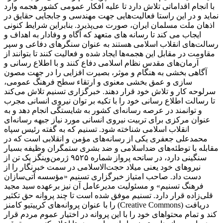
با انجام اقداماتی تلاش دارد تا علیه افکار عمومی کشور هجمه وارد
نماید و در این راستا فعالیت‌هایی جهت مهندسی و جابجایی حقایق در
اذهان ملت مسلمان ایران، صورت می‌پذیرد. بنابراین شرایط کنونی
ایجاب می کند تا رسانه های متعهد که آگاه و وفادار به اهداف و
رسالت‌های انقلاب اسلامی هستند به عنوان سنگرهای دفاعی و سپر
مقاومت در مقابل این هجمه‌ها ایجاد شده و فعالیت کنند تا بتوانند از
آرمان‌های مقدس نظام اسلامی دفاع کنند و با اطلاع رسانی و
آگاهی بخشی به هنگام و موثر، بصیرت افزایی را در جهت مصون
سازی و عمق بخشی معنوی و ارتقاء سطح فرهنگ عمومی،
سرلوحه کار و تلاش خود قرار دهند. خبرگزاری تسنیم تلاش می‌کند
تا رسالت اطلاع رسانی خود را با تکیه بر توان نیروی انسانی مجرب
و توانمند در عرصه رسانه‌ای کشور به شایستگی انجام دهد و به
عنوان مرکزی برای تربیت نیروی انسانی مورد نیاز جبهه رسانه‌ای
انقلاب اسلامی شناخته شود. تسنیم که به گفته رئیس سپاه
محمدعلی جعفری یکی از رسانه‌های مؤمن و انقلابی است که در
مقابله با توطئه‌های ضداسلامی و ضد بشری ستمگران وظیفه بسیار
سنگینی دارد، در سانحه پرواز شماره ۹۵۲۵ ژرمن‌وینگز یک تن از
نیروهای خود یعنی میلاد حجت‌الاسلامی در سمت خبرنگار را از
دست داد. صاحب امتیاز خبرگزاری تسنیم «مؤسسه آتی‌سازان
فرهنگ تسنیم» و مسئولیت مدیرعامل آن نیز برعهده سید مجید
قلی‌زاده‌ قرار دارد. تسنیم موفق شده است تا چند پروانه حق تکثیر
را با عنوان پروانه‌های کرییتیو کامنز (Creative Commons) دریافت
کند و تمام محتواهای خود را با این پروانه در اختیار عموم مردم قرار