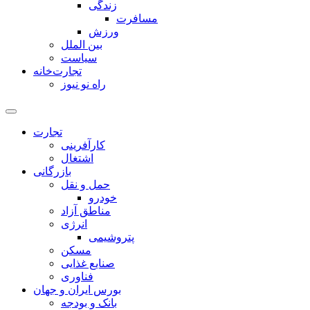
زندگی
مسافرت
ورزش
بین الملل
سیاست
تجارت‌خانه
راه نو نیوز
تجارت
کارآفرینی
اشتغال
بازرگانی
حمل و نقل
خودرو
مناطق آزاد
انرژی
پتروشیمی
مسکن
صنایع غذایی
فناوری
بورس ایران و جهان
بانک و بودجه