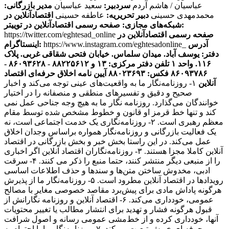
عباسیان / هاشم آردم
سردبیر:
سعید عباسیان
مدیر بازرگانی:
محمدمهدی حسینی
دبیر تحریریه:
عاطفه حسینی
اقتصادآنلاین در
صفحه رسمی اقتصادآنلاین در توییتر:
شبکه‌های مجازی:
صفحه رسمی اقتصادآنلاین در
https://twitter.com/eghtesad_online
آدرس
https://www.instagram.com/eghtesadonline_
اینستاگرام:
دفتر: یوسف آباد. میدان سلماس. خیابان فتحی شقاقی غربی. پلاک
۱۱۶. واحد ۱
تلفن دفتر مرکزی: ۱۳ و ۸۸۲۲۵۶۱۲ - ۸۶۰۹۳۶۲۸ -
۸۶۰۹۳۷۸۶ فکس: ۸۸۰۲۳۶۹۳
آیین نامه اخلاق حرفه‌ای اقتصاد
آنلاین
۱- روزنامه‌نگار ما به واقعیت‌های عینی توجه می‌کند و اخبار
صحیح و دقیق و تفسیرهای منطقی و منصفانه را در اختیار
خوانندگان می‌گذارد. روزنامه نگار ما به هیچ وجه جناحی عمل نمی
کند و تنها خط قرمز او قانون و خطوط مشخص شده توسط مقام
معظم رهبری است. ۲- روزنامه‌نگاری یک خدمت اجتماعی است، نه
یک فعالیت بازرگانی و روزنامه‌نگار همواره براساس وجدان اخلاق
عمل می‌کند. در این راستا بخش خبر و بخش بازرگانی در اقتصاد
آنلاین کاملا مجزا هستند. ۳- روزنامه‌نگاران اقتصاد آنلاین اگر اخباری
را از منبعی دیگر منتشر کنند، حتما منبع را ذکر می کنند. ۴- سرقت
ادبی، مخدوش ساختن متن‌ها و سندها و حذف اطلاعات اساسی
رویدادها در اقتصاد آنلاین مطرود است. ۵- روزنامه‌نگار ما از پذیرش
هرگونه پاداش مادی برای پیش‌برد مقاصد خصوصی مغایر با مصالح
عمومی، خودداری می‌کند. ۶- اقتصاد آنلاین و روزنامه نگارانش از
قبول هرگونه فشار و تهدید برای انتشار مطالب یا تغییر محتویات
آنها، خودداری کرده و از خط‌مشی عمومی رسانه و اصول شرافت
حرفه ای خویش تبعیت می‌کند. ۷- روزنامه‌نگار ما با احترام به