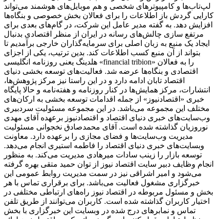
لپ‌تاب‌ها و کامپیوترهای شخصی و هم موبایل‌های هوشمند می‌تواند
کارایی گردش باز اطلاعات را برای فعالان بخش خصوصی و بنگاه‌ها
افزایش دهد. به گفته مدیر عامل این شرکت، در گام‌های بعدی برای
مرتفع سازی چالش‌های رسانه در ایران از منظر اقتصادی بدنبال
ایجاد یک منبع به زبان اصلی برای سرمایه‌گذاران خارجی برآمدیم تا
بتواند از آن منبع کسب اطلاعات کند. بدین ترتیب، یکی از اجزای
هلدینگ یعنی روزنامه انگلیسی «financial tribion» را به فعالان
اقتصادی و بنگاه‌ها عرضه شد. فعالیت‌های توسعه بخشی دنیای
اقتصاد تابان ادامه دارد و در این راستا نیز مرکز پژوهش‌ها،
انتشارات، مرکز همایش‌ها در کنار روزنامه و هفته‌نامه و حالا پایگاه
خبری «اقتصادنیوز» از جمله اقدامات توسعه بخشی به ارکان‌های
مختلف این مجموعه می‌باشد. در این مجموعه مسئولیت سردبیری
وب‌سایت‌های خبری دنیای اقتصاد و اقتصادنیوز برعهده آقای مهدی
نوروزیان گذاشته شده است. آقای محمدصادق نخجوانی مسئولیت
مدیریت وب‌سایت‌ها و فضای مجازی را برعهده دارد. معاونت
وبسایت‌های خبری دنیای اقتصاد را فاطمه استیری انجام می‌دهد.
توسعه بازار را زینب سادات میرهادی مدیریت می‌کند. به منظور
انجام وظایف دبیر سایت اقتصاد نیوز از توان حمید متقی بهره گرفته
می‌شود و امیر اشراقی نیز در سمت مدیریت روابط عمومی این
خبرگزاری مشغول فعالیت می‌باشد. برای برقراری تماس با هر
بخش و مسئول مربوطه در اقتصاد نیوز راه‌های ارتباطی مختلفی در
اختیار کاربران گذاشته شده است. کاربران می‌توانند از طریق تلفن
تماس و نمابرهای درج شده در وبسایت این خبرگزاری با بخش