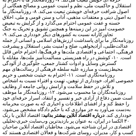
استقلال و حاکمیت ملی، نظم و امنیت عمومی و مصالح همگانی از
اصول شرافت حرفه‌ای خویشتن تبعیت می‌کند. ۸- روزنامه‌نگار ما
به اصول دینی و معتقدات مذهبی، آداب و سنن قومی و ملی، اخلاق
حسنه و عفت عمومی احترام می‌گذارد و از گرایش به تبعیض
خصومت آمیز در این زمینه‌ها و همچنین تشویق و تحریک به جنگ
تجاوزکارانه نسبت به کشورهای دیگر خودداری می‌کند. ۹-
روزنامه‌نگار ما برای پاسداشت ارزش‌های اسلامی و انسانی از جمله
عدالت‌طلبی، آزادیخواهی، صلح و امنیت بشر، استقلال و پیشرفت
فرهنگی، اجتماعی و اقتصادی ملت‌ها و فرهنگ‌ها، احترام خاص قائل
است. ۱۰- کوشش در راه همزیستی مسالمت‌آمیز ملت‌ها، مقابله با
گسترش وسایل و ادوات کشتار جمعی، جلوگیری از آلودگی
محیط‌زیست و مبارزه علیه سلطه فرهنگی از رسالت‌های مهم
روزنامه‌نگاری است. ۱۱- احترام به حیثیت شخصی و حریم
خصوصی افراد، خودداری از توهین، تهمت و افتراء نسبت به اشخاص
و تلاش در حفظ سلامت و آرامش روانی جامعه از وظایف
روزنامه‌نگاران ما محسوب می‌شود. ۱۲- روزنامه‌نگار ما موظف
است ضمن دفاع از آزادی خبر و تفسیر و انتقاد، اسرار حرفه‌ای خود
را حفظ کند و از افشای اطلاعات و اخباری که به صورت محرمانه
به‌دست می‌آورد به جز مواردی که با حکم دادگاه مشخص می‌شود،
خودداری کند.
درباره اقتصاد آنلاین بیشتر بدانید:
اقتصاد آنلاین با رنک
۳۰ الکسا در ایران، به عنوان پر بازدیدترین وب‌سایت خبری-تحلیلی
اقتصادی در ایران شناخته می‌شود. مخاطبان اقتصاد آنلاین صاحبان
کسب و کار، مدیران، روسای شرکت‌ها و فعالان اقتصادی هستند که