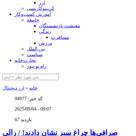
ارز
کریپتوکارنسی
آموزش کسب‌وکار
جامعه
معیشت بازنشستگان
زندگی
مسافرت
ورزش
بین الملل
سیاست
تجارت‌خانه
راه نو نیوز
خانه
»
ارز دیجیتال
کد خبر: 94977
2025/09/04 - 09:07
67 بازدید
صرافی‌ها چراغ سبز نشان دادند! / رالی