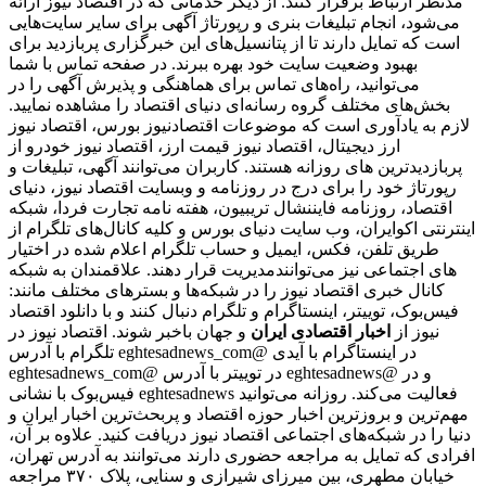
مدنظر ارتباط برقرار کنند. از دیگر خدماتی که در اقتصاد نیوز ارائه
می‌شود، انجام تبلیغات بنری و رپورتاژ آگهی برای سایر سایت‌هایی
است که تمایل دارند تا از پتانسیل‌های این خبرگزاری پربازدید برای
بهبود وضعیت سایت خود بهره ببرند. در صفحه تماس با شما
می‌توانید، راه‌های تماس برای هماهنگی و پذیرش آگهی را در
بخش‌های مختلف گروه رسانه‌ای دنیای اقتصاد را مشاهده نمایید.
لازم به یادآوری است که موضوعات اقتصادنیوز بورس، اقتصاد نیوز
ارز دیجیتال، اقتصاد نیوز قیمت ارز، اقتصاد نیوز خودرو از
پربازدیدترین های روزانه هستند. کاربران می‌توانند آگهی، تبلیغات و
رپورتاژ خود را برای درج در روزنامه و وبسایت اقتصاد نیوز، دنیای
اقتصاد، روزنامه فایننشال تریبیون، هفته نامه تجارت فردا، شبکه
اینترنتی اکوایران، وب سایت دنیای بورس و کلیه کانال‌های تلگرام از
طریق تلفن، فکس، ایمیل و حساب تلگرام اعلام شده در اختیار
مدیریت قرار دهند. علاقمندان به شبکه‎‌های اجتماعی نیز می‌توانند
کانال خبری اقتصاد نیوز را در شبکه‌ها و بسترهای مختلف مانند:
فیس‌بوک، توییتر، اینستاگرام و تلگرام دنبال کنند و با دانلود اقتصاد
نیوز از
اخبار اقتصادی ایران
و جهان باخبر شوند. اقتصاد نیوز در
تلگرام با آدرس eghtesadnews_com@ در اینستاگرام با آیدی
eghtesadnews_com@ در توییتر با آدرس eghtesadnews@ و در
فیس‌بوک با نشانی eghtesadnews فعالیت می‌کند. روزانه می‌توانید
مهم‌ترین و بروزترین اخبار حوزه اقتصاد و پربحث‌ترین اخبار ایران و
دنیا را در شبکه‌های اجتماعی اقتصاد نیوز دریافت کنید. علاوه بر آن،
افرادی که تمایل به مراجعه حضوری دارند می‌توانند به آدرس تهران،
خیابان مطهری، بین میرزای شیرازی و سنایی، پلاک ۳۷۰ مراجعه