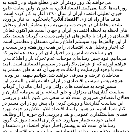
می‌خواهند یک روز زودتر از اخبار مطلع شوند و در نتیجه به
روزنامه‌ها اکتفا نمی‌کنند. اقتصاد آنلاین، به عنوان اولین سایت جامع
خبری-تحلیلی اقتصاد ایران از سال ۱۳۹۰ آغاز به کار کرده است.
هدف ما از راه اندازی "
اقتصاد آنلاین
" پاسخگویی به نیاز برآورده
نشده مخاطبان در جهت دسترسی به منبع مطمئن اخبار و تحلیل
های لحظه به لحظه اقتصادی ایران و جهان است. هم اکنون فعالان
اقتصادی در ایران با چالش‌های فراوانی دست به گریبان هستند. یکی
از این چالش‌ها نبود سیستم اطلاع رسانی مستقل و مطمئنی است
که اخبار و تحلیل های اقتصادی را در هفت روز هفته و در بیست و
چهار ساعت شبانه‌روز در اختیار آنان قرار دهد. همانطور که
می‌دانیم، نبود چنین رسانه‌ای موجبات عدم تحرک بازار اطلاعات را
فراهم آورده که از عوامل ناکارایی در سیستم اقتصادی است. امید
است با وجود این سایت و امکانات جانبی آن که به طور مستمر به
مخاطبان عرضه و معرفی خواهند شد، بتوانیم سهمی در پویایی
هرچه بیشتر سیستم اقتصادی در ایران داشته باشیم. البته در این
مسیر توجه به سیاست های دولتی و در امان ماندن از گرداب
سیاست گذاری‌های متزلزل و خلق‌الساعه برای سرمایه گذاران و
فعالان اقتصادی ضروری است که ما سعی می کنیم با نقد و بررسی
این سیاست گذاری‌ها و روشن کردن راه پیش رو در این مسیر در
کنار شما باشیم. در همین راستا، اقتصاد آنلاین تلاش در جهت بهبود
فضای سیاستگذاری عمومی و نقد و بررسی این حوزه را از وظایف
اصلی خود به شمار می‌آورد. خبرگزاری اقتصاد نیوز یک گروه
رسانه‌ای است که به پوشش اخبار دنیای اقتصاد در دسته‌ها و
حوزه‌های مختلف می‌پردازد. اقتصاد نیوز، سایت مرجع اقتصاد ایران،