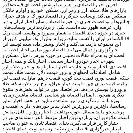
آخرین اخبار اقتصادی را همراه با پوشش لحظه‌ای قیمت‌ها در
بازارهای طلا، سکه، ارز و رمز ارز، مسکن، خودرو و لوازم خانگی
منعکس می‌کند. وبسایت خبرگزاری اقتصاد نیوز که با هدف جبران
چالش‌ها و نواقصات خبری در حوزه اقتصاد و سایر اخبار ایران و دنیا
وارد عرضه ظهور شده است، یکی از پربازدید ترین وبسایت‌های
خبری در حوزه دنیای اقتصاد به شمار می‌رود و توانسته است رنک
18 الکسا در ایران را کسب نماید. روزانه بیش از یک میلیون کاربر از
این مجموعه بازدید می‌کنند و اخبار پوشش داده شده توسط این
خبرگزاری را دنبال می‌کنند. اقتصاد نیوز تمامی اخبار لحظه به
لحظه‌ای به همراه مقالات تحلیلی در حوزه بورس، اخبار مسکن و
شهری، اخبار خودرو، اخبار سیاسی، اخبار بانک و بیمه، اخبار
اقتصادی، اخبار تولید و تجارت، اخبار استارتاپ‌ها و اخبار طلا و ارز
شامل: اطلاعات لحظهای و بروز قیمت دلار، قیمت طلا، قیمت
سکه، قیمت یورو، قیمت بیت کوین، قیمت درهم امارات، قیمت لیر
ترکیه، قیمت یوان چین، قیمت دینار عراق، نرخ ارز، دلار، سکه، طلا
و یورو را پوشش می‌دهد. در اقتصاد نیوز می‌توانید بخش‌های متنوع
دیگری همچون، الفبای اقتصاد، هواشناسی اقتصاد، ماشین زمان،
ویژه نامه، وب‌گردی را نیز مشاهده نمایید. در بخش اخبار سایر
رسانه‌ها، داغ‌ترین و بروزترین اخبار سایر حوزه‌های دارای اهمیت و
پرجستجو مانند مسائل حوزه بهداشت، اخبار روز و... قابل نمایش
است. علاوه بر آن، پربازدیدترین اخبار مرتبط با هر دسته‌بندی نیز در
اختیار کاربر قرار می‌گیرد. دنیای اقتصاد تابان به عنوان صاحب
امتیاز خبرگزاری اقتصاد نیوز به ثبت رسیده است. دنیای اقتصاد