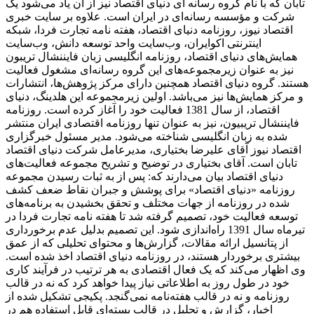
تابان که با نام گروه رسانه ای دنیای اقتصاد نیز از آن یاد می‌شود یک
شرکت و مؤسسه رسانه‌ای در ایران است. علاوه بر سایت خبری
اقتصاد نیوز، روزنامه دنیای اقتصاد، هفته ‌نامه تجارت فردا، شبکه
اینترنتی اکوایران، وب‌سایت واحد توسعه دانش، وب‌سایت
همایش‌های دنیای اقتصاد، روزنامه انگلیسی ‌زبان فایننشال تریبون
نیز به عنوان زیرمجموعه‌های این گروه رسانه‌ای مشغول فعالیت
هستند. گروه دنیای اقتصاد همچنین دارای مرکز پژوهش‌ها، انتشارات
و مرکز همایش‌ها نیز می‌باشد. اولین زیرمجموعه این هلدینگ، دنیای
اقتصاد، از سال 1381 فعالیت خود را آغاز کرده است. روزنامه
فایننشال تریبیون، نیز به عنوان تنها روزنامه اقتصادی ایران منتشر
شده به زبان انگلیسی شناخته می‌شود. مدیر مسئول خبرگزاری
اقتصاد نیوز آقای علیرضا بختیاری، مدیرعامل شرکت دنیای اقتصاد
تابان است. آقای بختیاری در توضیح و تشریح مجموعه فعالیت‌های
دنیای اقتصاد بیان می‌دارند که: پس از به ثبات رسیدن مجموعه
روزنامه «دنیای اقتصاد» برای پوشش و جبران نقاط ضعف کشف
شده در روزنامه از جهات مختلف و تحقق بخشیدن به برنامه‌های
توسعه فعالیت خود، تصمیم گرفته شد تا هفته نامه تجارت فردا در
تیرماه سال 1391 راه‌اندازی شود. این تصمیم بدلیل عدم برخورداری
از پتانسیل ارائه مقالات، گزارش‌ها و محتوای تحلیلی که از عمق
بیشتری برخوردار هستند، در روزنامه دنیای اقتصاد اخذ شده است.
وی اظهار می‌کند که یک فعال اقتصادی به هر ترتیب در فرآیند کاری
خود در طول روز به اطلاعاتی نیاز پیدا خواهد کرد که نه در قالب
روزنامه و نه در قالب هفته‌نامه نمی‌گنجد. پکیجی تشکیل شده از
اخبار، گزارش و تحلیل در قالب بسته‌ای قابل استفاده هم در