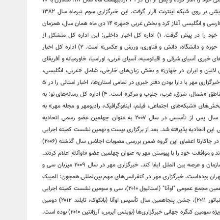
خبرگزاری مهر (MNA) از هجدهم اسفندماه سال ۸۱ فعالیت آزمایشی خود را آغاز کرده و پس از آن در ۲۹ اردیبهشت ماه سال ۸۲. متقارن با ۱۷
ربیع‌الاول، سالروز ولادت رسول گرامی اسلام (ص) به صورت آزمایشی بر روی شبکه اینترنت قرار گرفت. این خبرگزاری سوم تیرماه سال ۱۳۸۲
همزمان با روز اطلاع رسانی دینی فعالیت رسمی خود را به دو زبان فارسی و انگلیسی آغاز کرد و بخش عربی «مهر» ۱۴ دی ماه همان سال، همزمان
با میلاد با سعادت هشتمین اختر آسمان امامت و ولایت فعالیت خود را در پیش گرفت. ۱) اداره کل اخبار داخلی: این اداره کل متشکل از
«گروه‌های فرهنگ، هنر، سیاست، اقتصاد، جامعه، دین و اندیشه، حوزه و دانشگاه، دانش و فناوری، ورزش و عکس» است. ۲) اداره کل اخبار
 خبری آسیای شرقی و اقیانوسیه، آسیای غربی، اوراسیا، خاورمیانه و آفریقای
ای لاتین و ایران در جهان» و بخش زبان‌های خارجی، شامل «عربی، انگلیسی،
استانبولی، اردو و کردی» فعال است. ۳) اداره کل اخبار استان‌ها: خبرگزاری مهر با دارا بودن دفتر خبری در تمامی استان‌ها، اخبار استانی را در ۵
گروه منطقه‌ای در سطح کشور دسته بندی نموده است که شامل مناطق «شمال، شرق، غرب، جنوب و مرکز» است. ۴) اداره کل رسانه‌های نو: به
خش‌های «شبکه‌های اجتماعی، فیلم، اینفوگرافیک، رادیومهر و مجله مهر» به
تولید محتوا می‌پردازد. فعالیت‌های بین المللی خبرگزاری مهر ۵ سال پس از تأسیس در سال ۲۰۰۷ به عنوان چهلمین عضو رسمی اتحادیه
 این اتحادیه پذیرفته شد. بعد از برگزاری بیست و نهمین نشست کمیته اجرایی
اتحادیه خبرگزاری‌های آسیا و اقیانوسیه آذر ماه سال ۱۳۸۶ (۲۰۰۷) در جاکارتا اعضای این گروه ضمن بررسی مصوبات اجلاس سال گذشته (۲۰۰۶)
 و موافقت خود را با پیوستن مهر به عنوان چهلمین عضو «اوآنا» اعلام کردند.
خبرگزاری مهر توانست در همین مدت کوتاه نقشی فعال در آن سازمان و عرصه بین الملل ایفا کند. خبرگزاری مهر در سال ۲۰۰۹ میزبان سی و
هران بوده‌است. خبرگزاری مهر در کنفرانس‌های مهم بین‌لمللی همچون: المپیک
رسانه‌ها (چین ۲۰۰۹)، نشست سران اوآنا (کره جنوبی ۲۰۱۰)، چهاردهمین مجمع عمومی "اوآنا" (استانبول ۲۰۱۰)، سی و سومین نشست کمیته اجرایی
و بیست و هفتمین نشست گروه فنی خبری اوآنا (مغولستان، اولانباتور ۲۰۱۱)، جشن پنجاهمین سال تأسیس اوآنا (بانکوک، تایلند ۲۰۱۲) دومین
اجلاس جهانی رسانه‌ها (مسکو ۲۰۱۲) حضور فعال داشته و میهمان ویژه سومین کنگره جهانی خبرگزاری‌ها (بوینس آیرس، آرژانتین ۲۰۱۰) بوده است.