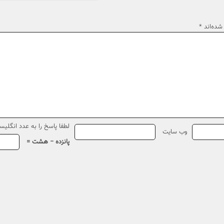
شده‌اند
*
لطفا پاسخ را به عدد انگلیسی
وب‌ سایت
پانزده − هشت =