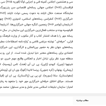
ن
خبرگزاری
رسانه مهر را با هدف انتشار کتاب و آثار مکتوب از وزارت فرهنگ
قزلی، "حرفه‌ای " نوشته مرتضی قاضی و "واژه نامه اصطلاحات مطبوع
اعتمادی برای رسانه‌های معتبر دنیا تبدیل شده است. از این رو ب
منطقه مورد نظر برای تبادل اخبار و انعکاس وقایع مهم خبری دو ک
شینهوا (چین)، کیودو (ژاپن)، پی تی آی (هند)، تاس (روسیه)، اسپ
(رومانی)، یونهاپ (کره جنوبی)، پرنسا لاتینا (کوبا)، وی ان ای (ویتنام)،
(مغولستان)، سانا (سوریه)، ای پی پی (پاکستان)، پی ان ای (فیلیپ
هستند. میثاق اخلاق حرفه‌ای خبرگزاری مهر خود را متعهد به رعایت
امتیاز: سازمان تبلیغات اسلامی مدیر عامل و مدیر مسئول: محم
مطالب بیشتر»