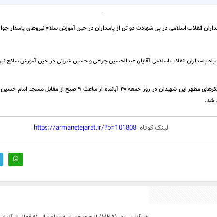
داران انقلاب اسلامی در پی شهادت دو تن از پاسداران در حین آموزش سلاح نیروهای پاسدار جوان
 سپاه پاسداران انقلاب اسلامی آقایان عبدالحسین چراغی و حسین شربتی در حین آموزش سلاح نی
در پایان به اطلاع عموم ملت قدرشناس ایران می‌رسانیم مراسم تشییع پیکر
د شد.
لینک کوتاه:
https://armanetejarat.ir/?p=101808