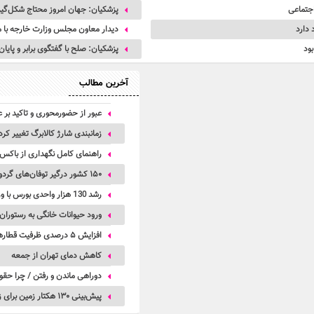
اجتماعی
پزشکیان: جهان امروز محتاج شکل‌گی
 دارد
دیدار معاون مجلس وزارت خارجه با
ود
پزشکیان: صلح با گفتگوی برابر و پا
آخرین مطالب
عبور از حضورمحوری و تاکید بر ع
زمانبندی شارژ کالابرگ تغییر کرد
راهنمای کامل نگهداری از باکس
۱۵۰ کشور درگیر توفان‌های گردوخاک| خاورمیانه از کانون‌های اصلی این بحران جهانی است
رشد 130 هزار واحدی بورس با ورود 6 همت پول حقیقی/ صف خرید 700 نماد
ورود حیوانات خانگی به رستوران
افزایش ۵ درصدی ظرفیت قطارهای اربعین
کاهش دمای تهران از جمعه
دوراهی ماندن و رفتن / چرا حقو
پیش‌بینی ۱۳۰ هکتار زمین برای زیرساخت‌های خدماتی راه‌آهن چابهار – زاهدان