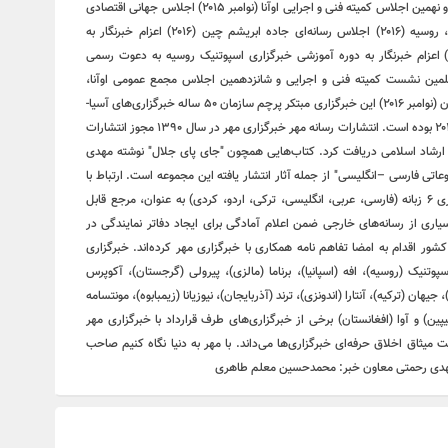
سی و هشتمین اجلاس کمیته فنی و اجرایی اوآنا (فوریه ۲۰۱۵) سی و نهمین اجلاس کمیته فنی و اجرایی اوآنا (نوامبر ۲۰۱۵) اجلاس جهانی اقتصادی
قزاقستان (۲۰۱۶) اجلاس جهانی رسانه‌ای اقتصادی سن پترزبورگ، روسیه (۲۰۱۶) اجلاس رسانه‌ای جاده ابریشم چین (۲۰۱۶) اعزام خبرنگار به
مایشگاه صنعت حلال تایلند به دعوت رسمی دولت تایلند (۲۰۱۶) اعزام خبرنگار به دوره آموزشی خبرگزاری اسپوتنیک روسیه به دعوت رسمی
 (۲۰۱۶) کنفرانس رسانه‌های اسلامی، اندونزی (۲۰۱۶) چهلمین نشست کمیته فنی و اجرایی و شانزدهمین اجلاس مجمع عمومی اوآنا،
آذربایجان (نوامبر ۲۰۱۶) پنجمین کنگره جهانی خبرگزاری‌ها، آذربایجان (نوامبر ۲۰۱۶) این خبرگزاری مبتکر پرچم سازمان ۵۰ ساله خبرگزاری‌های آسیا-
اقیانوسیه بوده و منتخب فعال‌ترین خبرگزاری این سازمان در سال ۲۰۱۰ بوده است. انتشارات رسانه مهر خبرگزاری مهر در سال ۱۳۹۰ مجوز انتشارات
 و ارشاد اسلامی دریافت کرد. کتاب‌هایی همچون "جای پای جلال" نوشته مهدی
اتی فارسی –انگلیسی" از جمله آثار انتشار یافته این مجموعه است. ارتباط با
رسانه‌های جهان نظر به حضور بین‌المللی و اثرگذاری، این خبرگزاری ۶ زبانه (فارسی، عربی، انگلیسی، ترکی، اردو، کردی) به عنوان، مرجع قابل
سیاری از رسانه‌های خارجی ضمن اعلام آمادگی برای ایجاد دفاتر نمایندگی در
شور اقدام به امضا تفاهم نامه همکاری با خبرگزاری مهر کرده‌اند. خبرگزاری
وتنیک (روسیه)، افه (اسپانیا)، برناما (مالزی)، پیرولی (گرجستان)، آکوپرس
 جیهان (ترکیه)، آنتارا (اندونزی)، ترند (آذربایجان)، نیوزیانا (زیمبابوه)، مونتسامه
ین) و آوا (افغانستان) برخی از خبرگزاری‌های طرف قرارداد با خبرگزاری مهر
 میثاق اخلاق حرفه‌ای خبرگزاری‌ها می‌داند. با مهر به دنیا نگاه کنیم صاحب
د مهدی رحمتی معاون خبر: محمدحسین معلم طاهری