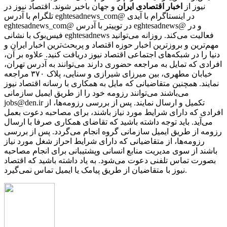
نیوز از
اخبار اقتصادی ایران
و جهان باخبر شوند. اقتصاد نیوز در
تلگرام با آدرس eghtesadnews_com@ در اینستاگرام با آیدی
eghtesadnews_com@ در توییتر با آدرس eghtesadnews@ و در
فیس‌بوک با نشانی eghtesadnews فعالیت می‌کند. روزانه می‌توانید
مهم‌ترین و بروزترین اخبار حوزه اقتصاد و پربحث‌ترین اخبار ایران و
دنیا را در شبکه‌های اجتماعی اقتصاد نیوز دریافت کنید. علاوه بر آن،
افرادی که تمایل به مراجعه حضوری دارند می‌توانند به آدرس تهران،
خیابان مطهری، بین میرزای شیرازی و سنایی، پلاک ۳۷۰ مراجعه
نمایند. همچنین متقاضیانی که مایل به همکاری با رسانه‌ اقتصاد نیوز
می‌باشند می‌توانند رزومه خود را از طریق ایمیل سازمانی
jobs@den.ir تکمیل و ارسال نمایند. پس از بررسی رزومه‌ها، از
افرادی که دارای شرایط مورد نیاز باشند، برای مصاحبه دعوت بعمل
می‌آید. باید توجه داشته باشید که تقاضای همکاری صرفا با ارسال
رزومه از طریق ایمیل سازمانی گروه انجام می‌گردد. پس از بررسی
رزومه‌ها، از متقاضیانی که دارای شرایط احراز شغل مورد نیاز
باشند از سوی مدیریت منابع انسانی وپشتیبانی برای انجام مصاحبه
بصورت تماس تلفنی دعوت می‌شود. به یاد داشته باشید که اقتصاد
نیوز با متقاضیان از طریق پیامک یا ایمیل تماس نمی‌گیرد.