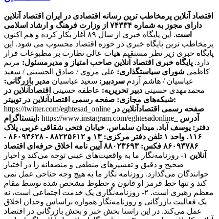
اقتصاد آنلاین پرمخاطب ترین رسانه اقتصادی در ایران
اقتصاد آنلاین
دارای مجوز به شماره ۷۴۳۳۴ از وزارت فرهنگ و ارشاد اسلامی
است.
این پایگاه خبری از سال ۸۹ آغاز بکار کرده و هم اکنون
پرمخاطب ترین پایگاه خبری در حوزه اقتصاد محسوب می شود. این
پایگاه خبری زیر نظر مستقیم هیات عالی نظارت بر مطبوعات قرار
دارد.
پایگاه خبری اقتصاد آنلاین
صاحب امتیاز و مدیرمسئول:
مریم
کاظمی
شورای سیاستگذاری:
علی مروی / صادق الحسینی / سعید
عباسیان / هاشم آردم
سردبیر:
سعید عباسیان
مدیر بازرگانی:
محمدمهدی حسینی
دبیر تحریریه:
عاطفه حسینی
اقتصادآنلاین در
صفحه رسمی اقتصادآنلاین در توییتر:
شبکه‌های مجازی:
صفحه رسمی اقتصادآنلاین در
https://twitter.com/eghtesad_online
آدرس
https://www.instagram.com/eghtesadonline_
اینستاگرام:
دفتر: یوسف آباد. میدان سلماس. خیابان فتحی شقاقی غربی. پلاک
۱۱۶. واحد ۱
تلفن دفتر مرکزی: ۱۳ و ۸۸۲۲۵۶۱۲ - ۸۶۰۹۳۶۲۸ -
۸۶۰۹۳۷۸۶ فکس: ۸۸۰۲۳۶۹۳
آیین نامه اخلاق حرفه‌ای اقتصاد
آنلاین
۱- روزنامه‌نگار ما به واقعیت‌های عینی توجه می‌کند و اخبار
صحیح و دقیق و تفسیرهای منطقی و منصفانه را در اختیار
خوانندگان می‌گذارد. روزنامه نگار ما به هیچ وجه جناحی عمل نمی
کند و تنها خط قرمز او قانون و خطوط مشخص شده توسط مقام
معظم رهبری است. ۲- روزنامه‌نگاری یک خدمت اجتماعی است، نه
یک فعالیت بازرگانی و روزنامه‌نگار همواره براساس وجدان اخلاق
عمل می‌کند. در این راستا بخش خبر و بخش بازرگانی در اقتصاد