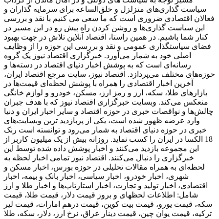
سیاست گذاری‌های متزلزل و خلق‌الساعه برای سرمایه گذاران و
فعالان اقتصادی ضروری است که ما سعی می کنیم با نقد و بررسی
این سیاست گذاری‌ها و روشن کردن راه پیش رو در این مسیر در
کنار شما باشیم. در همین راستا، اقتصاد آنلاین تلاش در جهت بهبود
فضای سیاستگذاری عمومی و نقد و بررسی این حوزه را از وظایف
اصلی خود به شمار می‌آورد. خبرگزاری اقتصاد نیوز یک گروه
رسانه‌ای است که به پوشش اخبار دنیای اقتصاد در دسته‌ها و
حوزه‌های مختلف می‌پردازد. اقتصاد نیوز، سایت مرجع اقتصاد ایران،
آخرین اخبار اقتصادی را همراه با پوشش لحظه‌ای قیمت‌ها در
بازارهای طلا، سکه، ارز و رمز ارز، مسکن، خودرو و لوازم خانگی
منعکس می‌کند. وبسایت خبرگزاری اقتصاد نیوز که با هدف جبران
چالش‌ها و نواقصات خبری در حوزه اقتصاد و سایر اخبار ایران و دنیا
وارد عرضه ظهور شده است، یکی از پربازدید ترین وبسایت‌های
خبری در حوزه دنیای اقتصاد به شمار می‌رود و توانسته است رنک
18 الکسا در ایران را کسب نماید. روزانه بیش از یک میلیون کاربر از
این مجموعه بازدید می‌کنند و اخبار پوشش داده شده توسط این
خبرگزاری را دنبال می‌کنند. اقتصاد نیوز تمامی اخبار لحظه به
لحظه‌ای به همراه مقالات تحلیلی در حوزه بورس، اخبار مسکن و
شهری، اخبار خودرو، اخبار سیاسی، اخبار بانک و بیمه، اخبار
اقتصادی، اخبار تولید و تجارت، اخبار استارتاپ‌ها و اخبار طلا و ارز
شامل: اطلاعات لحظهای و بروز قیمت دلار، قیمت طلا، قیمت
سکه، قیمت یورو، قیمت بیت کوین، قیمت درهم امارات، قیمت لیر
ترکیه، قیمت یوان چین، قیمت دینار عراق، نرخ ارز، دلار، سکه، طلا