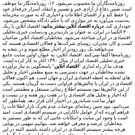
روزنامه‌نگاران ما محسوب می‌شود. ۱۲- روزنامه‌نگار ما موظف
است ضمن دفاع از آزادی خبر و تفسیر و انتقاد، اسرار حرفه‌ای خود
را حفظ کند و از افشای اطلاعات و اخباری که به صورت محرمانه
به‌دست می‌آورد به جز مواردی که با حکم دادگاه مشخص می‌شود،
خودداری کند.
درباره اقتصاد آنلاین بیشتر بدانید:
اقتصاد آنلاین با رنک
۳۰ الکسا در ایران، به عنوان پر بازدیدترین وب‌سایت خبری-تحلیلی
اقتصادی در ایران شناخته می‌شود. مخاطبان اقتصاد آنلاین صاحبان
کسب و کار، مدیران، روسای شرکت‌ها و فعالان اقتصادی هستند که
می‌خواهند یک روز زودتر از اخبار مطلع شوند و در نتیجه به
روزنامه‌ها اکتفا نمی‌کنند. اقتصاد آنلاین، به عنوان اولین سایت جامع
خبری-تحلیلی اقتصاد ایران از سال ۱۳۹۰ آغاز به کار کرده است.
هدف ما از راه اندازی "
اقتصاد آنلاین
" پاسخگویی به نیاز برآورده
نشده مخاطبان در جهت دسترسی به منبع مطمئن اخبار و تحلیل
های لحظه به لحظه اقتصادی ایران و جهان است. هم اکنون فعالان
اقتصادی در ایران با چالش‌های فراوانی دست به گریبان هستند. یکی
از این چالش‌ها نبود سیستم اطلاع رسانی مستقل و مطمئنی است
که اخبار و تحلیل های اقتصادی را در هفت روز هفته و در بیست و
چهار ساعت شبانه‌روز در اختیار آنان قرار دهد. همانطور که
می‌دانیم، نبود چنین رسانه‌ای موجبات عدم تحرک بازار اطلاعات را
فراهم آورده که از عوامل ناکارایی در سیستم اقتصادی است. امید
است با وجود این سایت و امکانات جانبی آن که به طور مستمر به
مخاطبان عرضه و معرفی خواهند شد، بتوانیم سهمی در پویایی
هرچه بیشتر سیستم اقتصادی در ایران داشته باشیم. البته در این
مسیر توجه به سیاست های دولتی و در امان ماندن از گرداب