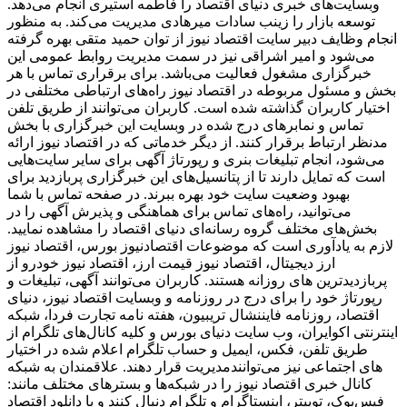
وبسایت‌های خبری دنیای اقتصاد را فاطمه استیری انجام می‌دهد.
توسعه بازار را زینب سادات میرهادی مدیریت می‌کند. به منظور
انجام وظایف دبیر سایت اقتصاد نیوز از توان حمید متقی بهره گرفته
می‌شود و امیر اشراقی نیز در سمت مدیریت روابط عمومی این
خبرگزاری مشغول فعالیت می‌باشد. برای برقراری تماس با هر
بخش و مسئول مربوطه در اقتصاد نیوز راه‌های ارتباطی مختلفی در
اختیار کاربران گذاشته شده است. کاربران می‌توانند از طریق تلفن
تماس و نمابرهای درج شده در وبسایت این خبرگزاری با بخش
مدنظر ارتباط برقرار کنند. از دیگر خدماتی که در اقتصاد نیوز ارائه
می‌شود، انجام تبلیغات بنری و رپورتاژ آگهی برای سایر سایت‌هایی
است که تمایل دارند تا از پتانسیل‌های این خبرگزاری پربازدید برای
بهبود وضعیت سایت خود بهره ببرند. در صفحه تماس با شما
می‌توانید، راه‌های تماس برای هماهنگی و پذیرش آگهی را در
بخش‌های مختلف گروه رسانه‌ای دنیای اقتصاد را مشاهده نمایید.
لازم به یادآوری است که موضوعات اقتصادنیوز بورس، اقتصاد نیوز
ارز دیجیتال، اقتصاد نیوز قیمت ارز، اقتصاد نیوز خودرو از
پربازدیدترین های روزانه هستند. کاربران می‌توانند آگهی، تبلیغات و
رپورتاژ خود را برای درج در روزنامه و وبسایت اقتصاد نیوز، دنیای
اقتصاد، روزنامه فایننشال تریبیون، هفته نامه تجارت فردا، شبکه
اینترنتی اکوایران، وب سایت دنیای بورس و کلیه کانال‌های تلگرام از
طریق تلفن، فکس، ایمیل و حساب تلگرام اعلام شده در اختیار
مدیریت قرار دهند. علاقمندان به شبکه‎‌های اجتماعی نیز می‌توانند
کانال خبری اقتصاد نیوز را در شبکه‌ها و بسترهای مختلف مانند:
فیس‌بوک، توییتر، اینستاگرام و تلگرام دنبال کنند و با دانلود اقتصاد