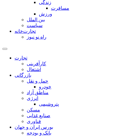
زندگی
مسافرت
ورزش
بین الملل
سیاست
تجارت‌خانه
راه نو نیوز
تجارت
کارآفرینی
اشتغال
بازرگانی
حمل و نقل
خودرو
مناطق آزاد
انرژی
پتروشیمی
مسکن
صنایع غذایی
فناوری
بورس ایران و جهان
بانک و بودجه