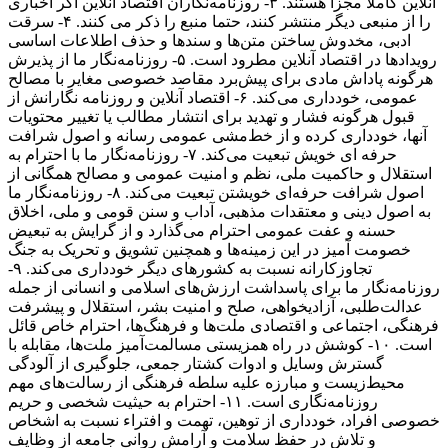
آنلاین کاملا مجزا هستند. ۳- روزنامه‌نگاران اقتصاد آنلاین اگر اخباری
را از منبعی دیگر منتشر کنند، حتما منبع را ذکر می کنند. ۴- سرقت
ادبی، مخدوش ساختن متن‌ها و سندها و حذف اطلاعات اساسی
رویدادها در اقتصاد آنلاین مطرود است. ۵- روزنامه‌نگار ما از پذیرش
هرگونه پاداش مادی برای پیش‌برد مقاصد خصوصی مغایر با مصالح
عمومی، خودداری می‌کند. ۶- اقتصاد آنلاین و روزنامه نگارانش از
قبول هرگونه فشار و تهدید برای انتشار مطالب یا تغییر محتویات
آنها، خودداری کرده و از خط‌مشی عمومی رسانه و اصول شرافت
حرفه ای خویش تبعیت می‌کند. ۷- روزنامه‌نگار ما با احترام به
استقلال و حاکمیت ملی، نظم و امنیت عمومی و مصالح همگانی از
اصول شرافت حرفه‌ای خویشتن تبعیت می‌کند. ۸- روزنامه‌نگار ما
به اصول دینی و معتقدات مذهبی، آداب و سنن قومی و ملی، اخلاق
حسنه و عفت عمومی احترام می‌گذارد و از گرایش به تبعیض
خصومت آمیز در این زمینه‌ها و همچنین تشویق و تحریک به جنگ
تجاوزکارانه نسبت به کشورهای دیگر خودداری می‌کند. ۹-
روزنامه‌نگار ما برای پاسداشت ارزش‌های اسلامی و انسانی از جمله
عدالت‌طلبی، آزادیخواهی، صلح و امنیت بشر، استقلال و پیشرفت
فرهنگی، اجتماعی و اقتصادی ملت‌ها و فرهنگ‌ها، احترام خاص قائل
است. ۱۰- کوشش در راه همزیستی مسالمت‌آمیز ملت‌ها، مقابله با
گسترش وسایل و ادوات کشتار جمعی، جلوگیری از آلودگی
محیط‌زیست و مبارزه علیه سلطه فرهنگی از رسالت‌های مهم
روزنامه‌نگاری است. ۱۱- احترام به حیثیت شخصی و حریم
خصوصی افراد، خودداری از توهین، تهمت و افتراء نسبت به اشخاص
و تلاش در حفظ سلامت و آرامش روانی جامعه از وظایف