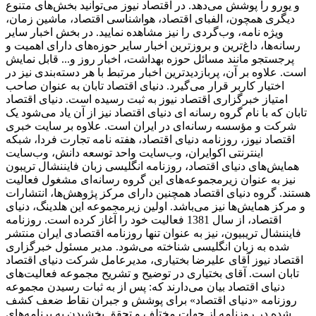
و یورو را پوشش می‌دهد. در اقتصاد نیوز می‌توانید بخش‌های متنوع
دیگری همچون، الفبای اقتصاد، هواشناسی اقتصاد، ماشین زمان،
ویژه نامه، وب‌گردی را نیز مشاهده نمایید. در بخش اخبار سایر
رسانه‌ها، داغ‌ترین و بروزترین اخبار سایر حوزه‌های دارای اهمیت و
پرجستجو مانند مسائل حوزه بهداشت، اخبار روز و... قابل نمایش
است. علاوه بر آن، پربازدیدترین اخبار مرتبط با هر دسته‌بندی نیز در
اختیار کاربر قرار می‌گیرد. دنیای اقتصاد تابان به عنوان صاحب
امتیاز خبرگزاری اقتصاد نیوز به ثبت رسیده است. دنیای اقتصاد
تابان که با نام گروه رسانه ای دنیای اقتصاد نیز از آن یاد می‌شود یک
شرکت و مؤسسه رسانه‌ای در ایران است. علاوه بر سایت خبری
اقتصاد نیوز، روزنامه دنیای اقتصاد، هفته ‌نامه تجارت فردا، شبکه
اینترنتی اکوایران، وب‌سایت واحد توسعه دانش، وب‌سایت
همایش‌های دنیای اقتصاد، روزنامه انگلیسی ‌زبان فایننشال تریبون
نیز به عنوان زیرمجموعه‌های این گروه رسانه‌ای مشغول فعالیت
هستند. گروه دنیای اقتصاد همچنین دارای مرکز پژوهش‌ها، انتشارات
و مرکز همایش‌ها نیز می‌باشد. اولین زیرمجموعه این هلدینگ، دنیای
اقتصاد، از سال 1381 فعالیت خود را آغاز کرده است. روزنامه
فایننشال تریبیون، نیز به عنوان تنها روزنامه اقتصادی ایران منتشر
شده به زبان انگلیسی شناخته می‌شود. مدیر مسئول خبرگزاری
اقتصاد نیوز آقای علیرضا بختیاری، مدیرعامل شرکت دنیای اقتصاد
تابان است. آقای بختیاری در توضیح و تشریح مجموعه فعالیت‌های
دنیای اقتصاد بیان می‌دارند که: پس از به ثبات رسیدن مجموعه
روزنامه «دنیای اقتصاد» برای پوشش و جبران نقاط ضعف کشف
شده در روزنامه از جهات مختلف و تحقق بخشیدن به برنامه‌های