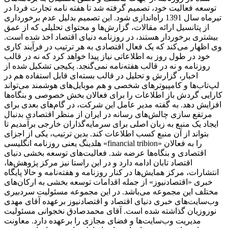
توسعه فعالیت خود، تصمیم گرفته شد تا هفته نامه تجارت فردا در
تیرماه سال 1391 راه‌اندازی شود. این تصمیم بدلیل عدم برخورداری
از پتانسیل ارائه مقالات، گزارش‌ها و محتوای تحلیلی که از عمق
بیشتری برخوردار هستند، در روزنامه دنیای اقتصاد اخذ شده است.
وی اظهار می‌کند که یک فعال اقتصادی به هر ترتیب در فرآیند کاری
خود در طول روز به اطلاعاتی نیاز پیدا خواهد کرد که نه در قالب
روزنامه و نه در قالب هفته‌نامه نمی‌گنجد. پکیجی تشکیل شده از
اخبار، گزارش و تحلیل در قالب بسته‌ای قابل استفاده هم در
لپ‌تاب‌ها و کامپیوترهای شخصی و هم موبایل‌های هوشمند می‌تواند
کارایی گردش باز اطلاعات را برای فعالان بخش خصوصی و بنگاه‌ها
افزایش دهد. به گفته مدیر عامل این شرکت، در گام‌های بعدی برای
مرتفع سازی چالش‌های رسانه در ایران از منظر اقتصادی بدنبال
ایجاد یک منبع به زبان اصلی برای سرمایه‌گذاران خارجی برآمدیم تا
بتواند از آن منبع کسب اطلاعات کند. بدین ترتیب، یکی از اجزای
هلدینگ یعنی روزنامه انگلیسی «financial tribion» را به فعالان
اقتصادی و بنگاه‌ها عرضه شد. فعالیت‌های توسعه بخشی دنیای
اقتصاد تابان ادامه دارد و در این راستا نیز مرکز پژوهش‌ها،
انتشارات، مرکز همایش‌ها در کنار روزنامه و هفته‌نامه و حالا پایگاه
خبری «اقتصادنیوز» از جمله اقدامات توسعه بخشی به ارکان‌های
مختلف این مجموعه می‌باشد. در این مجموعه مسئولیت سردبیری
وب‌سایت‌های خبری دنیای اقتصاد و اقتصادنیوز برعهده آقای مهدی
نوروزیان گذاشته شده است. آقای محمدصادق نخجوانی مسئولیت
مدیریت وب‌سایت‌ها و فضای مجازی را برعهده دارد. معاونت