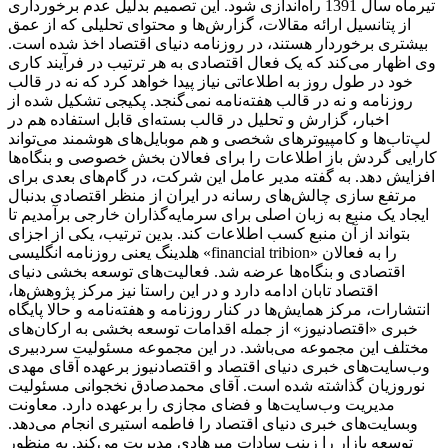
تیرماه سال 1391 راه‌اندازی شود. این تصمیم بدلیل عدم برخورداری
از پتانسیل ارائه مقالات، گزارش‌ها و محتوای تحلیلی که از عمق
بیشتری برخوردار هستند، در روزنامه دنیای اقتصاد اخذ شده است.
وی اظهار می‌کند که یک فعال اقتصادی به هر ترتیب در فرآیند کاری
خود در طول روز به اطلاعاتی نیاز پیدا خواهد کرد که نه در قالب
روزنامه و نه در قالب هفته‌نامه نمی‌گنجد. پکیجی تشکیل شده از
اخبار، گزارش و تحلیل در قالب بسته‌ای قابل استفاده هم در
لپ‌تاب‌ها و کامپیوترهای شخصی و هم موبایل‌های هوشمند می‌تواند
کارایی گردش باز اطلاعات را برای فعالان بخش خصوصی و بنگاه‌ها
افزایش دهد. به گفته مدیر عامل این شرکت، در گام‌های بعدی برای
مرتفع سازی چالش‌های رسانه در ایران از منظر اقتصادی بدنبال
ایجاد یک منبع به زبان اصلی برای سرمایه‌گذاران خارجی برآمدیم تا
بتواند از آن منبع کسب اطلاعات کند. بدین ترتیب، یکی از اجزای
هلدینگ یعنی روزنامه انگلیسی «financial tribion» را به فعالان
اقتصادی و بنگاه‌ها عرضه شد. فعالیت‌های توسعه بخشی دنیای
اقتصاد تابان ادامه دارد و در این راستا نیز مرکز پژوهش‌ها،
انتشارات، مرکز همایش‌ها در کنار روزنامه و هفته‌نامه و حالا پایگاه
خبری «اقتصادنیوز» از جمله اقدامات توسعه بخشی به ارکان‌های
مختلف این مجموعه می‌باشد. در این مجموعه مسئولیت سردبیری
وب‌سایت‌های خبری دنیای اقتصاد و اقتصادنیوز برعهده آقای مهدی
نوروزیان گذاشته شده است. آقای محمدصادق نخجوانی مسئولیت
مدیریت وب‌سایت‌ها و فضای مجازی را برعهده دارد. معاونت
وبسایت‌های خبری دنیای اقتصاد را فاطمه استیری انجام می‌دهد.
توسعه بازار را زینب سادات میرهادی مدیریت می‌کند. به منظور