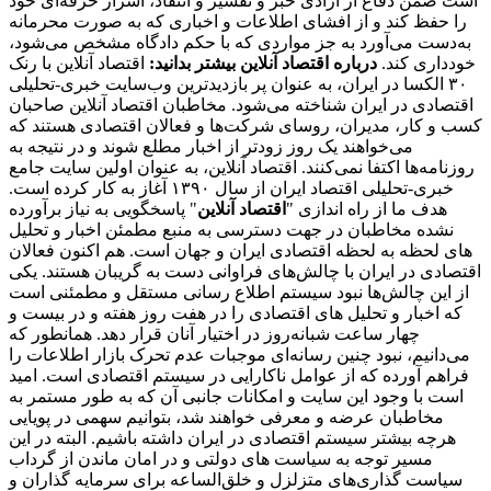
است ضمن دفاع از آزادی خبر و تفسیر و انتقاد، اسرار حرفه‌ای خود
را حفظ کند و از افشای اطلاعات و اخباری که به صورت محرمانه
به‌دست می‌آورد به جز مواردی که با حکم دادگاه مشخص می‌شود،
خودداری کند.
درباره اقتصاد آنلاین بیشتر بدانید:
اقتصاد آنلاین با رنک
۳۰ الکسا در ایران، به عنوان پر بازدیدترین وب‌سایت خبری-تحلیلی
اقتصادی در ایران شناخته می‌شود. مخاطبان اقتصاد آنلاین صاحبان
کسب و کار، مدیران، روسای شرکت‌ها و فعالان اقتصادی هستند که
می‌خواهند یک روز زودتر از اخبار مطلع شوند و در نتیجه به
روزنامه‌ها اکتفا نمی‌کنند. اقتصاد آنلاین، به عنوان اولین سایت جامع
خبری-تحلیلی اقتصاد ایران از سال ۱۳۹۰ آغاز به کار کرده است.
هدف ما از راه اندازی "
اقتصاد آنلاین
" پاسخگویی به نیاز برآورده
نشده مخاطبان در جهت دسترسی به منبع مطمئن اخبار و تحلیل
های لحظه به لحظه اقتصادی ایران و جهان است. هم اکنون فعالان
اقتصادی در ایران با چالش‌های فراوانی دست به گریبان هستند. یکی
از این چالش‌ها نبود سیستم اطلاع رسانی مستقل و مطمئنی است
که اخبار و تحلیل های اقتصادی را در هفت روز هفته و در بیست و
چهار ساعت شبانه‌روز در اختیار آنان قرار دهد. همانطور که
می‌دانیم، نبود چنین رسانه‌ای موجبات عدم تحرک بازار اطلاعات را
فراهم آورده که از عوامل ناکارایی در سیستم اقتصادی است. امید
است با وجود این سایت و امکانات جانبی آن که به طور مستمر به
مخاطبان عرضه و معرفی خواهند شد، بتوانیم سهمی در پویایی
هرچه بیشتر سیستم اقتصادی در ایران داشته باشیم. البته در این
مسیر توجه به سیاست های دولتی و در امان ماندن از گرداب
سیاست گذاری‌های متزلزل و خلق‌الساعه برای سرمایه گذاران و