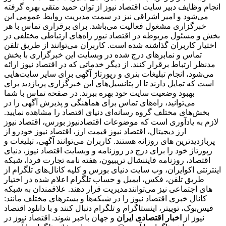
انجام وظایف دبیر سایت اقتصاد نیوز از توان حمید متقی بهره گرفته
می‌شود و امیر اشراقی نیز در سمت مدیریت روابط عمومی این
خبرگزاری مشغول فعالیت می‌باشد. برای برقراری تماس با هر
بخش و مسئول مربوطه در اقتصاد نیوز راه‌های ارتباطی مختلفی در
اختیار کاربران گذاشته شده است. کاربران می‌توانند از طریق تلفن
تماس و نمابرهای درج شده در وبسایت این خبرگزاری با بخش
مدنظر ارتباط برقرار کنند. از دیگر خدماتی که در اقتصاد نیوز ارائه
می‌شود، انجام تبلیغات بنری و رپورتاژ آگهی برای سایر سایت‌هایی
است که تمایل دارند تا از پتانسیل‌های این خبرگزاری پربازدید برای
بهبود وضعیت سایت خود بهره ببرند. در صفحه تماس با شما
می‌توانید، راه‌های تماس برای هماهنگی و پذیرش آگهی را در
بخش‌های مختلف گروه رسانه‌ای دنیای اقتصاد را مشاهده نمایید.
لازم به یادآوری است که موضوعات اقتصادنیوز بورس، اقتصاد نیوز
ارز دیجیتال، اقتصاد نیوز قیمت ارز، اقتصاد نیوز خودرو از
پربازدیدترین های روزانه هستند. کاربران می‌توانند آگهی، تبلیغات و
رپورتاژ خود را برای درج در روزنامه و وبسایت اقتصاد نیوز، دنیای
اقتصاد، روزنامه فایننشال تریبیون، هفته نامه تجارت فردا، شبکه
اینترنتی اکوایران، وب سایت دنیای بورس و کلیه کانال‌های تلگرام از
طریق تلفن، فکس، ایمیل و حساب تلگرام اعلام شده در اختیار
مدیریت قرار دهند. علاقمندان به شبکه‎‌های اجتماعی نیز می‌توانند
کانال خبری اقتصاد نیوز را در شبکه‌ها و بسترهای مختلف مانند:
فیس‌بوک، توییتر، اینستاگرام و تلگرام دنبال کنند و با دانلود اقتصاد
نیوز از
اخبار اقتصادی ایران
و جهان باخبر شوند. اقتصاد نیوز در