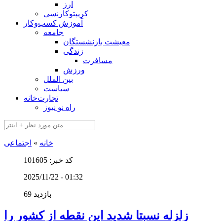
ارز
کریپتوکارنسی
آموزش کسب‌وکار
جامعه
معیشت بازنشستگان
زندگی
مسافرت
ورزش
بین الملل
سیاست
تجارت‌خانه
راه نو نیوز
خانه
»
اجتماعی
کد خبر: 101605
2025/11/22 - 01:32
69 بازدید
زلزله نسبتا شدید این نقطه از کشور را