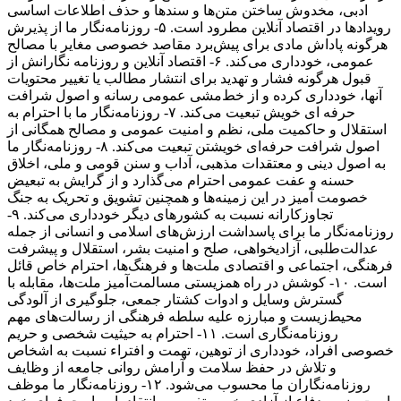
ادبی، مخدوش ساختن متن‌ها و سندها و حذف اطلاعات اساسی
رویدادها در اقتصاد آنلاین مطرود است. ۵- روزنامه‌نگار ما از پذیرش
هرگونه پاداش مادی برای پیش‌برد مقاصد خصوصی مغایر با مصالح
عمومی، خودداری می‌کند. ۶- اقتصاد آنلاین و روزنامه نگارانش از
قبول هرگونه فشار و تهدید برای انتشار مطالب یا تغییر محتویات
آنها، خودداری کرده و از خط‌مشی عمومی رسانه و اصول شرافت
حرفه ای خویش تبعیت می‌کند. ۷- روزنامه‌نگار ما با احترام به
استقلال و حاکمیت ملی، نظم و امنیت عمومی و مصالح همگانی از
اصول شرافت حرفه‌ای خویشتن تبعیت می‌کند. ۸- روزنامه‌نگار ما
به اصول دینی و معتقدات مذهبی، آداب و سنن قومی و ملی، اخلاق
حسنه و عفت عمومی احترام می‌گذارد و از گرایش به تبعیض
خصومت آمیز در این زمینه‌ها و همچنین تشویق و تحریک به جنگ
تجاوزکارانه نسبت به کشورهای دیگر خودداری می‌کند. ۹-
روزنامه‌نگار ما برای پاسداشت ارزش‌های اسلامی و انسانی از جمله
عدالت‌طلبی، آزادیخواهی، صلح و امنیت بشر، استقلال و پیشرفت
فرهنگی، اجتماعی و اقتصادی ملت‌ها و فرهنگ‌ها، احترام خاص قائل
است. ۱۰- کوشش در راه همزیستی مسالمت‌آمیز ملت‌ها، مقابله با
گسترش وسایل و ادوات کشتار جمعی، جلوگیری از آلودگی
محیط‌زیست و مبارزه علیه سلطه فرهنگی از رسالت‌های مهم
روزنامه‌نگاری است. ۱۱- احترام به حیثیت شخصی و حریم
خصوصی افراد، خودداری از توهین، تهمت و افتراء نسبت به اشخاص
و تلاش در حفظ سلامت و آرامش روانی جامعه از وظایف
روزنامه‌نگاران ما محسوب می‌شود. ۱۲- روزنامه‌نگار ما موظف