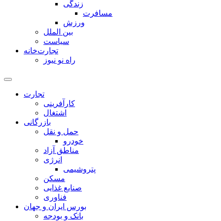
زندگی
مسافرت
ورزش
بین الملل
سیاست
تجارت‌خانه
راه نو نیوز
تجارت
کارآفرینی
اشتغال
بازرگانی
حمل و نقل
خودرو
مناطق آزاد
انرژی
پتروشیمی
مسکن
صنایع غذایی
فناوری
بورس ایران و جهان
بانک و بودجه