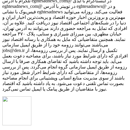
تلگرام با آدرس eghtesadnews_com@ در اینستاگرام با آیدی
eghtesadnews_com@ در توییتر با آدرس eghtesadnews@ و در
فیس‌بوک با نشانی eghtesadnews فعالیت می‌کند. روزانه می‌توانید
مهم‌ترین و بروزترین اخبار حوزه اقتصاد و پربحث‌ترین اخبار ایران و
دنیا را در شبکه‌های اجتماعی اقتصاد نیوز دریافت کنید. علاوه بر آن،
افرادی که تمایل به مراجعه حضوری دارند می‌توانند به آدرس تهران،
خیابان مطهری، بین میرزای شیرازی و سنایی، پلاک ۳۷۰ مراجعه
نمایند. همچنین متقاضیانی که مایل به همکاری با رسانه‌ اقتصاد نیوز
می‌باشند می‌توانند رزومه خود را از طریق ایمیل سازمانی
jobs@den.ir تکمیل و ارسال نمایند. پس از بررسی رزومه‌ها، از
افرادی که دارای شرایط مورد نیاز باشند، برای مصاحبه دعوت بعمل
می‌آید. باید توجه داشته باشید که تقاضای همکاری صرفا با ارسال
رزومه از طریق ایمیل سازمانی گروه انجام می‌گردد. پس از بررسی
رزومه‌ها، از متقاضیانی که دارای شرایط احراز شغل مورد نیاز
باشند از سوی مدیریت منابع انسانی وپشتیبانی برای انجام مصاحبه
بصورت تماس تلفنی دعوت می‌شود. به یاد داشته باشید که اقتصاد
نیوز با متقاضیان از طریق پیامک یا ایمیل تماس نمی‌گیرد.