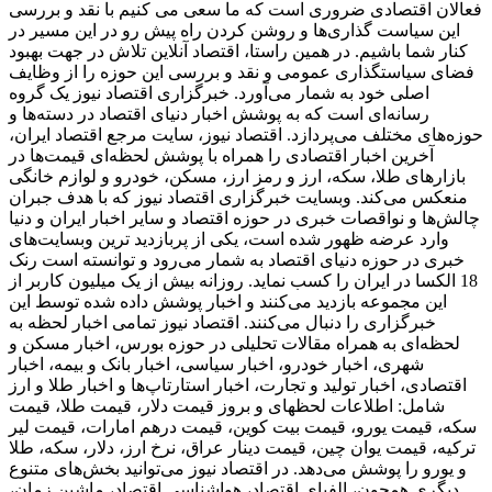
فعالان اقتصادی ضروری است که ما سعی می کنیم با نقد و بررسی
این سیاست گذاری‌ها و روشن کردن راه پیش رو در این مسیر در
کنار شما باشیم. در همین راستا، اقتصاد آنلاین تلاش در جهت بهبود
فضای سیاستگذاری عمومی و نقد و بررسی این حوزه را از وظایف
اصلی خود به شمار می‌آورد. خبرگزاری اقتصاد نیوز یک گروه
رسانه‌ای است که به پوشش اخبار دنیای اقتصاد در دسته‌ها و
حوزه‌های مختلف می‌پردازد. اقتصاد نیوز، سایت مرجع اقتصاد ایران،
آخرین اخبار اقتصادی را همراه با پوشش لحظه‌ای قیمت‌ها در
بازارهای طلا، سکه، ارز و رمز ارز، مسکن، خودرو و لوازم خانگی
منعکس می‌کند. وبسایت خبرگزاری اقتصاد نیوز که با هدف جبران
چالش‌ها و نواقصات خبری در حوزه اقتصاد و سایر اخبار ایران و دنیا
وارد عرضه ظهور شده است، یکی از پربازدید ترین وبسایت‌های
خبری در حوزه دنیای اقتصاد به شمار می‌رود و توانسته است رنک
18 الکسا در ایران را کسب نماید. روزانه بیش از یک میلیون کاربر از
این مجموعه بازدید می‌کنند و اخبار پوشش داده شده توسط این
خبرگزاری را دنبال می‌کنند. اقتصاد نیوز تمامی اخبار لحظه به
لحظه‌ای به همراه مقالات تحلیلی در حوزه بورس، اخبار مسکن و
شهری، اخبار خودرو، اخبار سیاسی، اخبار بانک و بیمه، اخبار
اقتصادی، اخبار تولید و تجارت، اخبار استارتاپ‌ها و اخبار طلا و ارز
شامل: اطلاعات لحظهای و بروز قیمت دلار، قیمت طلا، قیمت
سکه، قیمت یورو، قیمت بیت کوین، قیمت درهم امارات، قیمت لیر
ترکیه، قیمت یوان چین، قیمت دینار عراق، نرخ ارز، دلار، سکه، طلا
و یورو را پوشش می‌دهد. در اقتصاد نیوز می‌توانید بخش‌های متنوع
دیگری همچون، الفبای اقتصاد، هواشناسی اقتصاد، ماشین زمان،