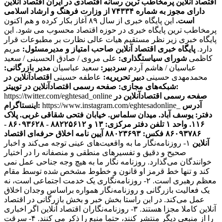
اقتصاد آنلاین پرمخاطب ترین رسانه اقتصادی در ایران
اقتصاد آنلاین
دارای مجوز به شماره ۷۴۳۳۴ از وزارت فرهنگ و ارشاد اسلامی
است.
این پایگاه خبری از سال ۸۹ آغاز بکار کرده و هم اکنون
پرمخاطب ترین پایگاه خبری در حوزه اقتصاد محسوب می شود. این
پایگاه خبری زیر نظر مستقیم هیات عالی نظارت بر مطبوعات قرار
دارد.
پایگاه خبری اقتصاد آنلاین
صاحب امتیاز و مدیرمسئول:
مریم
کاظمی
شورای سیاستگذاری:
علی مروی / صادق الحسینی / سعید
عباسیان / هاشم آردم
سردبیر:
سعید عباسیان
مدیر بازرگانی:
محمدمهدی حسینی
دبیر تحریریه:
عاطفه حسینی
اقتصادآنلاین در
صفحه رسمی اقتصادآنلاین در توییتر:
شبکه‌های مجازی:
صفحه رسمی اقتصادآنلاین در
https://twitter.com/eghtesad_online
آدرس
https://www.instagram.com/eghtesadonline_
اینستاگرام:
دفتر: یوسف آباد. میدان سلماس. خیابان فتحی شقاقی غربی. پلاک
۱۱۶. واحد ۱
تلفن دفتر مرکزی: ۱۳ و ۸۸۲۲۵۶۱۲ - ۸۶۰۹۳۶۲۸ -
۸۶۰۹۳۷۸۶ فکس: ۸۸۰۲۳۶۹۳
آیین نامه اخلاق حرفه‌ای اقتصاد
آنلاین
۱- روزنامه‌نگار ما به واقعیت‌های عینی توجه می‌کند و اخبار
صحیح و دقیق و تفسیرهای منطقی و منصفانه را در اختیار
خوانندگان می‌گذارد. روزنامه نگار ما به هیچ وجه جناحی عمل نمی
کند و تنها خط قرمز او قانون و خطوط مشخص شده توسط مقام
معظم رهبری است. ۲- روزنامه‌نگاری یک خدمت اجتماعی است، نه
یک فعالیت بازرگانی و روزنامه‌نگار همواره براساس وجدان اخلاق
عمل می‌کند. در این راستا بخش خبر و بخش بازرگانی در اقتصاد
آنلاین کاملا مجزا هستند. ۳- روزنامه‌نگاران اقتصاد آنلاین اگر اخباری
را از منبعی دیگر منتشر کنند، حتما منبع را ذکر می کنند. ۴- سرقت