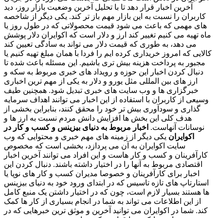
آخرین اخبار قرار دهد تا با تحلیل آخرین وضعیت بازار روز، دید
کاربران را نسبت به این بازار مهم باز تر کند. یکی دیگر از شاخصه
های مهمی که باعث می شود قیمت محصولاتی که در طول روز یا
ماه تهیه می کنیم تغییر کند ارز و دلار است که اکوایران دلار پوشش
می دهد، به طوری که قیمت دلار می تواند به سادگی تعیین کند
کالایی که امروز خریداری کرده ایم را فردا با همان مبلغ تهیه کنیم یا
مجبور به پرداخت هزینه بیش تری باشیم. این مسئله باعث شده تا
دنبال کردن اخبار این حوزه و رویداد های خبری مربوط به سکه و
ارز های بین المللی مثل یورو و دلار به یکی از مهم ترین اخباری
خبرگزاری ها و وب سایت های خبری تبدیل شود. همچنین طیف
وسیعی از کاربران با استفاده از این اخبار می توانند اهداف سرمایه
گذاری و سودآوری بیش تر خود را محقق کنند، بنابراین بخشی از
هدف کلی این بخش ها افزایش دانش مردم نسبت به ارز ها و
نوسانات آنهاست.
اخبار مربوط به دنیای بیزینس و کسب و کار در
اکوایران
یکی دیگر از زمینه های مهم خبری و محتوایی که وب
سایت اکوایران به آن می پردازد، بخشی است که مخصوص
کارآفرینان و کسب و کار هاست و این افراد می توانند آخرین اخبار
اقتصادی مربوط به آنها را در اختیار داشته باشند. دنبال کردن این
اخبار برای کارآفرینان و خصوصا مدیران کسب و کار های نوپا یا
استارتاپ های تازه تاسیس که در ابتدای ورود خود به دنیای بیزینس
ها هستند بسیار لازم است، چون که در اختیار داشتن یک منبع کامل
از این اطلاعات می تواند به شما در انجام بسیاری از کار ها کمک
کند. شما در اکوایران می توانید آخرین و موثق ترین خبرهایی که در