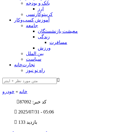
بانک و بودجه
ارز
کریپتوکارنسی
آموزش کسب‌وکار
جامعه
معیشت بازنشستگان
زندگی
مسافرت
ورزش
بین الملل
سیاست
تجارت‌خانه
راه نو نیوز
خانه
»
خودرو
کد خبر: 87092
2025/07/31 - 05:06
133 بازدید