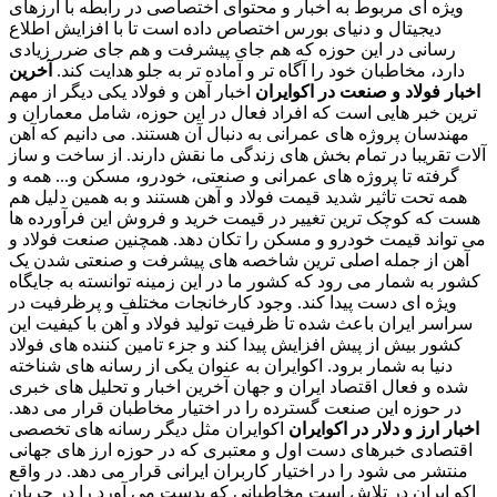
ویژه ای مربوط به اخبار و محتوای اختصاصی در رابطه با ارزهای
دیجیتال و دنیای بورس اختصاص داده است تا با افزایش اطلاع
رسانی در این حوزه که هم جای پیشرفت و هم جای ضرر زیادی
دارد، مخاطبان خود را آگاه تر و آماده تر به جلو هدایت کند.
آخرین
اخبار فولاد و صنعت در اکوایران
اخبار آهن و فولاد یکی دیگر از مهم
ترین خبر هایی است که افراد فعال در این حوزه، شامل معماران و
مهندسان پروژه های عمرانی به دنبال آن هستند. می دانیم که آهن
آلات تقریبا در تمام بخش های زندگی ما نقش دارند. از ساخت و ساز
گرفته تا پروژه های عمرانی و صنعتی، خودرو، مسکن و... همه و
همه تحت تاثیر شدید قیمت فولاد و آهن هستند و به همین دلیل هم
هست که کوچک ترین تغییر در قیمت خرید و فروش این فرآورده ها
می تواند قیمت خودرو و مسکن را تکان دهد. همچنین صنعت فولاد و
آهن از جمله اصلی ترین شاخصه های پیشرفت و صنعتی شدن یک
کشور به شمار می رود که کشور ما در این زمینه توانسته به جایگاه
ویژه ای دست پیدا کند. وجود کارخانجات مختلف و پرظرفیت در
سراسر ایران باعث شده تا ظرفیت تولید فولاد و آهن با کیفیت این
کشور بیش از پیش افزایش پیدا کند و جزء تامین کننده های فولاد
دنیا به شمار برود. اکوایران به عنوان یکی از رسانه های شناخته
شده و فعال اقتصاد ایران و جهان آخرین اخبار و تحلیل های خبری
در حوزه این صنعت گسترده را در اختیار مخاطبان قرار می دهد.
اخبار ارز و دلار در اکوایران
اکوایران مثل دیگر رسانه های تخصصی
اقتصادی خبرهای دست اول و معتبری که در حوزه ارز های جهانی
منتشر می شود را در اختیار کاربران ایرانی قرار می دهد. در واقع
اکو ایران در تلاش است مخاطبانی که بدست می آورد را در جریان