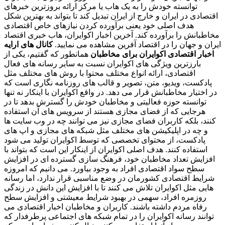
توانسته خودش را به یک هاب یا مرکز ارائه بروزترین خبرهای
اقتصادی در ایران و خارج از ایران تبدیل کند تا بتواند به بهترین شکل
هدف اصلی خود یعنی برآورده کردن نیازهای خاص اقتصادی
مخاطبانش را برآورده کند. آخرین اخبار اکوایران، هاب خبری اقتصاد
ایران و جهان را در اقتصاد آفرین مشاهده می نمایید.
کانال های ارایه
اخبار اقتصادی اکوایران برای مخاطبان
همانطور که گفتیم، یکی از
بارزترین ویژگی های اکوایران نسبت به سایر رسانه های فعال
اقتصادی، ارائه انواع مختلف محتوا با روش های مختلف مثل
پادکست، ویدیو، متن، تصویر و قالب های روزنامه نگاری است که
در اختیار مخاطبانش قرار می دهد. در واقع اکوایران با اینکار نه تنها
توانسته حوزه فعالیتی و مخاطبان خودش را گسترش بدهد تا در
هرجایی که از فضای مجازی هستند از سرویس های آن استفاده
کنند، بلکه کاربران فضای مجازی نیز می توانند چه در وب سایت ها
و چه در اپلیکیشن های مختلف مثل شبکه های مجازی و اپ های
پادکست، از محتوای تخصصی که توسط اکوایران تولید می شود
استفاده کنند. هدف اصلی اکوایران از اینکار این است که بتواند با
افزایش تعداد مخاطبان خود، فرهنگ سازی گسترده ای در افزایش
سطح سواد اقتصادی افراد به وجود بیاورد. می دانیم که امروزه
شرایط اقتصادی کشورمان در وضع مناسبی قرار ندارد، اما رسانه
هایی مثل اکوایران تلاش می کنند تا با افزایش این دانش در زندگی
روزمره افراد، سهمی در بهبود شرایط معیشتی و افزایش سطح
رفاه مردم داشته باشند. کاربران و مخاطبان اخبار اقتصادی می
توانند رسانه اکوایران را در تمام شبکه های اجتماعی پرطرفدار که