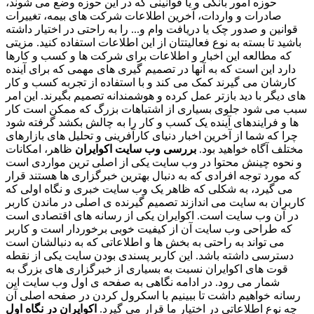
حوزه امور بانکی و یا قوانینی که در این حوزه وضع می شوند،
صادرات و واردات، آخرین اطلاعات شرکت های بیمه، تغییرات
قوانین و صدور چک یا دریافت وام و... را به راحتی در اختیار داشته
باشید تا بسته به نوع فعالیتتان از این اطلاعات استفاده کنید. مزیتی
که مطالعه این اخبار و اطلاعات برای شرکت ها و کسب و کارها
دارد این است که به آنها در تصمیم گیری های مهمی که برای آینده
کارشان می گیرند کمک می کند و با استفاده از تجربه کسب و کار
های دیگر با دید بازتر عمل کرده و هوشمندانه تصمیم بگیرند. این امر
سبب می شود جلوی بسیاری از اشتباهات بزرگ که ممکن است کار
ها و فرایندهای آینده یک کسب و کار را به چالش بکشد گرفته شود
چرا که شما از آخرین اخبار دنیای کارآفرینی و تحلیل های بازارهای
مختلف آگاه خواهید بود.
بررسی وب سایت اکوایران
ظاهر، امکانات
و نحوه چینش محتوا در وب سایت یکی از اصلی ترین مواردی است
که مورد توجه افرادی که به دنبال بهترین خبرگزاری ها هستند قرار
می گیرد، به شکلی که ظاهر یک وب سایت خبری و نگاه اولی که
کاربران به سایت می اندازند تصمیم گیرنده ی اصلی در ماندن کاربر
در آن وب سایت است. اکوایران یکی از رسانه های اقتصادی است
که طراحی وب سایت آن از کیفیت خوبی برخوردار است و کاربر
می تواند به راحتی به بخش ها و اطلاعاتی که به دنبالشان است
دسترسی داشته باشد. این کاربر پسندی بودن سایت یکی از نقطه
قوت های اکوایران نسبت به بسیاری از خبرگزاری های بزرگ به
شمار می رود. در ادامه نگاهی به صفحه ی اول وب سایت این
رسانه خواهیم داشت تا ببینیم با اسکرول کردن در صفحه اصلی آن
چه نوع اطلاعاتی در اختیار ما قرار می گیرد.
اکوایران در نگاه اول