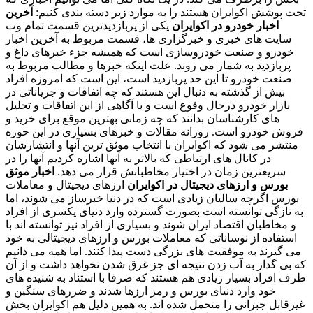
تحت پوشش اکوایران هستند را به موارد زیر دسته بندی کنیم:
آخرین
اخبار خودرو در اکوایران
یکی از پربازدیدترین قسمت تمام وب
سایت های خبری و خبرگزاری ها، قسمت مربوط به آخرین اخبار
خودرو و صنعت خودروسازی است که همیشه جزء خبرهای داغ و
پربازدید به شمار می روند. علت اینکه خبرها و مطالب مربوط به
صنعت خودرو تا این حد پربازدید است، این است که امروزه افراد
بیش از گذشته به دنبال این هستند که چه اتفاقات و جریاناتی در
بازار خودرو درحال وقوع است و با آگاهی از این اتفاقات و تحلیل
های کارشناسان بدانند که چه زمانی بهترین موقع برای خرید و
فروش خودرو است. روزانه مقالات و خبرهای بسیاری در این حوزه
منتشر می شود که اکوایران با انتخاب موثق ترین آنها و انتشارشان
در کانال های ارتباطی که بالاتر به آنها اشاره کردیم آنها را در
سریعترین زمان در اختیار مخاطبانش قرار می دهد.
اخبار موثق
بورس و ارزهای دیجیتال در اکوایران
ارزهای دیجیتال و معاملات
بورس اگرچه سالیان زیادی است که در دنیا خبرساز می شوند، اما
به تازگی توانسته است بصورت گسترده وارد دنیای یکسری از افراد
و مخاطبان اقتصاد ایران شوند و بسیاری از افراد نیز توانسته اند با
استفاده از نوساناتی که معاملات بورس و ارزهای دیجیتالی به خود
می گیرند به موفقیت های بزرگی دست پیدا کنند. اما همه می دانیم
که بی گدار به آب زدن نتیجه ای جز غرق شدن نخواهد داشت و از آن
طرف افراد بسیار زیادی هم هستند که صرفا با استناد به شنیده های
خود وارد دنیای بورس و رمز ارزها شدند و ضررهای سنگین و
غیرقابل جبرانی را متحمل شده اند. به همین دلیل هم اکوایران بخش