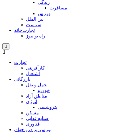
زندگی
مسافرت
ورزش
بین الملل
سیاست
تجارت‌خانه
راه نو نیوز
تجارت
کارآفرینی
اشتغال
بازرگانی
حمل و نقل
خودرو
مناطق آزاد
انرژی
پتروشیمی
مسکن
صنایع غذایی
فناوری
بورس ایران و جهان