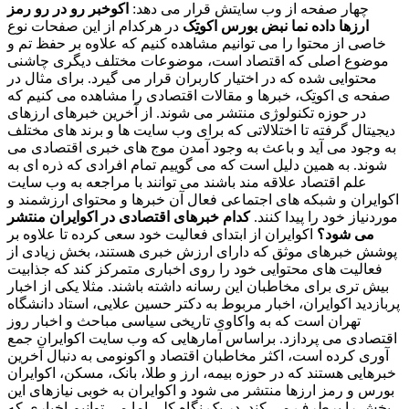
چهار صفحه از وب سایتش قرار می دهد:
اکوخبر
رو در رو
رمز
ارزها
داده نما
نبض بورس
اکوتِک
در هرکدام از این صفحات نوع
خاصی از محتوا را می توانیم مشاهده کنیم که علاوه بر حفظ تم و
موضوع اصلی که اقتصاد است، موضوعات مختلف دیگری چاشنی
محتوایی شده که در اختیار کاربران قرار می گیرد. برای مثال در
صفحه ی اکوتِک، خبرها و مقالات اقتصادی را مشاهده می کنیم که
در حوزه تکنولوژی منتشر می شوند. از آخرین خبرهای ارزهای
دیجیتال گرفته تا اختلالاتی که برای وب سایت ها و برند های مختلف
به وجود می آید و باعث به وجود آمدن موج های خبری اقتصادی می
شوند. به همین دلیل است که می گوییم تمام افرادی که ذره ای به
علم اقتصاد علاقه مند باشند می توانند با مراجعه به وب سایت
اکوایران و شبکه های اجتماعی فعال آن خبرها و محتوای ارزشمند و
موردنیاز خود را پیدا کنند.
کدام خبرهای اقتصادی در اکوایران منتشر
می شود؟
اکوایران از ابتدای فعالیت خود سعی کرده تا علاوه بر
پوشش خبرهای موثق که دارای ارزش خبری هستند، بخش زیادی از
فعالیت های محتوایی خود را روی اخباری متمرکز کند که جذابیت
بیش تری برای مخاطبان این رسانه داشته باشند. مثلا یکی از اخبار
پربازدید اکوایران، اخبار مربوط به دکتر حسین علایی، استاد دانشگاه
تهران است که به واکاوی تاریخی سیاسی مباحث و اخبار روز
اقتصادی می پردازد. براساس آمارهایی که وب سایت اکوایران جمع
آوری کرده است، اکثر مخاطبان اقتصاد و اکونومی به دنبال آخرین
خبرهایی هستند که در حوزه بیمه، ارز و طلا، بانک، مسکن، اکوایران
بورس و رمز ارزها منتشر می شود و اکوایران به خوبی نیازهای این
بخش را برطرف می کند. در یک نگاه کلی اما می توانیم اخباری که