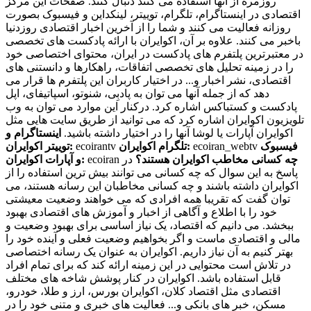
روزمره از آنها استفاده می کنند دنبال کنند. صفحات این مرکز
اقتصادی در اینستاگرام، تلگرام، توییتر، لینکداین و فیسبوک بصورت
روزانه فعالیت می کنند و شما را از آخرین اخبار اقتصادی روزدنیا
باخبر می کنند. علاوه بر آن، اکوایران با ارائه پادکست های تخصصی
در معتبرترین پلتفرم های پادکست در ایران، محتوای اختصاصی خود
را در زمینه تحلیل های تخصصی اتفاقات، راهکارها و دانستنی های
اقتصادی، نشر اخبار و... در اختیار کاربران این پلتفرم ها قرار می
دهد که از جمله آنها می توان به پادبِی، شنوتو، اسپاتیفای، اپل
پادکست و کستباکس اشاره کرد. درکنار این موارد می توان به وب
تلویزیون اکوایران اشاره کرد که می توانید از طریق سایت هایی مثل
اکوایران آپارات یا لوشا آنها را در اختیار داشته باشید.
اینستاگرام و
فیسبوک
ecoiran_webtv
تلگرام اکوایران:
ecoirantv
توییتر اکوایران:
چه کسانی مخاطب اکوایران هستند؟
در
ecoiran
و آپارات اکوایران:
پاسخ به این سوال که چه کسانی می توانند بیش ترین استفاده را از
اکوایران داشته باشند و چه کسانی مخاطبان این رسانه هستند، می
توان گفت که تقریبا همه افرادی که می خواهند وضعیت معیشتی
خود را با اطلاع و آگاهی از اخبار و آموزش های اقتصادی بهبود
ببخشد. می دانیم که اقتصاد، یک نیاز اساسی برای بهبود وضعیت و
مالی و اقتصادی ماست و اگر بخواهیم وضعیت فعلی و آینده خود را
بهتر کنیم به آن نیاز داریم. اکوایران به عنوان یک رسانه اختصاصی
در تلاش است محتوایی در این زمینه ارائه کند که برای تمام افراد
قابل استفاده باشد. اکوایران در کنار پوشش شاخه های مختلف
اقتصادی مثل اقتصاد کلان، اکوایران بورس، ارز و طلا، خودرو،
مسکن، خبر های بانکی و... فعالیت های خبری و متنی خود را در