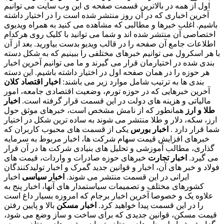
اول از همه در بالاترین قسمت صفحه ی این وب سایت می توانیم
آخرین اخباری که در آن روز منتشر شده است را در اختیار داشته
باشیم. اغلب خبرها و مطالبی که مشاهده می کنید به همراه ویدیوی
اختصاصی آن منتشر شده اند و شما می توانید با کلیک روی هرکدام
اطلاعات جامع آن صفحه را در قالب ویدیو بدست بیاورید. بعد از آن
با هر اسکرول می توانیم خبرهای مختلفی را ببینیم که به شکل دسته
بندی شده در اختیارمان قرار می گیرند و ما می توانیم آخرین اخبار
هر حوزه را در همان صفحه اول در اختیار داشته باشیم. این دسته
بندی ها به ترتیب شامل موارد زیر می باشند:
اخبار اقتصاد کلان
آخرین خبرهایی که در حوزه تورم، وضعیت اقتصادی جامعه، امور
مالیاتی و هزینه های دولت در این قسمت قرار گرفته است.
اخبار
طلا و ارز
همانطور که از نامش مشخص است، خبرهای موثق حول
ارز، سکه، دلار و طلا منتشر می شوند به ساده ترین شکل در اختیار
شما قرار دارد .
اخبار بورس
یکی از قسمت های محبوب کاربران که
خبرهای افزایش قیمت سهام شرکت ها، اخبار مربوط به سرمایه
گذاری، مطالب آموزشی و تحلیل های بنیادی شرکت ها در آن قرار
می گیرد.
اخبار تجارت
خبرهای حوزه صادرات و واردات، قیمت های
فولاد و خبر های آن، اخبار و قوانین جدید گمرک و اخبار تولیدکنندگان
ایرانی در این قسمت منتشر می شوند.
اخبار سیاسی
اخبار
کشورهای مختلف و تصمیمات سیاستمدار های آنها، اخبار پنج به
علاوه یک و خصوصا آخرین اخبار برجام که امروزه بسیار داغ است
را در این قسمت پیدا خواهید کرد.
اخبار مسکن
بالا و پایین رفتن
قیمت مسکن، قوانین جدیدی که برای ساخت و ساز وضع می شود،