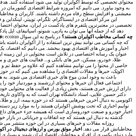
محتوای تخصصی که توسط اکوایران تولید می شود استفاده کنند. هدف ا
به وجود بیاورد. می دانیم که امروزه شرایط اقتصادی کشورمان در وض
معیشتی و افزایش سطح رفاه مردم داشته باشند. کاربران و مخاطبان ا
این مرکز اقتصادی در اینستاگرام، تلگرام، توییتر، لینکداین و
تخصصی در معتبرترین پلتفرم های پادکست در ایران، محتوای اختصاصی خ
دهد که از جمله آنها می توان به پادبِی، شنوتو، اسپاتیفای، اپل 
چه کسانی مخاطب اکوایران هستند؟
در پاسخ به این سوال
ecoiran
فیسبوک و آپارات اکوایران:
که چه کسانی می توانند بیش ترین استفاده را از اکوایران داشته ب
اخبار و آموزش های اقتصادی بهبود ببخشد. می دانیم که اقتصاد، یک 
عنوان یک رسانه اختصاصی در تلاش است محتوایی در این زمینه ارائ
طلا، خودرو، مسکن، خبر های بانکی و... فعالیت های خبری و 
خاصی از محتوا را می توانیم مشاهده کنیم که علاوه بر حفظ تم 
اکوتِک، خبرها و مقالات اقتصادی را مشاهده می کنیم که در حوزه
باعث به وجود آمدن موج های خبری اقتصادی می شوند. به همی
اجتماعی فعال آن خبرها و محتوای ارزشمند و موردنیاز خود را پید
دارای ارزش خبری هستند، بخش زیادی از فعالیت های محتوایی خود را 
دکتر حسین علایی، استاد دانشگاه تهران است که به واکاوی تاری
اکونومی به دنبال آخرین خبرهایی هستند که در حوزه بیمه، ارز و طلا
توانیم اخباری که تحت پوشش اکوایران هستند را به موارد زیر دسته
اخبار خودرو و صنعت خودروسازی است که همیشه جزء خبرهای داغ و پر
گذشته به دنبال این هستند که چه اتفاقات و جریاناتی در بازار 
روزانه مقالات و خبرهای بسیاری در این حوزه منتشر می شود که
مخاطبانش قرار می دهد.
اخبار موثق بورس و ارزهای دیجیتال در اکوا
وارد دنیای یکسری از افراد و مخاطبان اقتصاد ایران شوند و بسیاری از