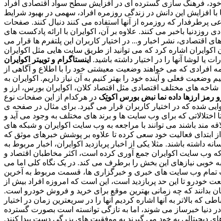
ان خود، فرهنگ سازی گسترده ای در افزایش سطح سواد اقتصادی افراد
 با افزایش این دانش در زندگی روزمره افراد، سهمی در بهبود شرایط
ی پرطرفدار که روزمره از آنها استفاده می کنند دنبال کنند. صفحات
 روزدنیا باخبر می کنند. علاوه بر آن، اکوایران با ارائه پادکست های
قتصادی، نشر اخبار و... در اختیار کاربران این پلتفرم ها قرار می
ن اکوایران اشاره کرد که می توانید از طریق سایت هایی مثل اکوایران
رات یا لوشا آنها را در اختیار داشته باشید.
مه افرادی که می خواهند وضعیت معیشتی خود را با اطلاع و آگاهی از
ضعیت فعلی و آینده خود را بهتر کنیم به آن نیاز داریم. اکوایران به
ش شاخه های مختلف اقتصادی مثل اقتصاد کلان، اکوایران بورس، ارز و
و
رمز ارزها
داده نما
نبض بورس
اکوتِک
در هرکدام از این صفحات نوع
 شده که در اختیار کاربران قرار می گیرد. برای مثال در صفحه ی
 اختلالاتی که برای وب سایت ها و برند های مختلف به وجود می آید و
 مند باشند می توانند با مراجعه به وب سایت اکوایران و شبکه های
از ابتدای فعالیت خود سعی کرده تا علاوه بر پوشش خبرهای موثق که
اشته باشند. مثلا یکی از اخبار پربازدید اکوایران، اخبار مربوط به
که وب سایت اکوایران جمع آوری کرده است، اکثر مخاطبان اقتصاد و
به خوبی نیازهای این بخش را برطرف می کند. در یک نگاه کلی اما می
 تمام وب سایت های خبری و خبرگزاری ها، قسمت مربوط به آخرین
خودرو تا این حد پربازدید است، این است که امروزه افراد بیش از
اسان بدانند که چه زمانی بهترین موقع برای خرید و فروش خودرو است.
 که بالاتر به آنها اشاره کردیم آنها را در سریعترین زمان در اختیار
ر دنیا خبرساز می شوند، اما به تازگی توانسته است بصورت گسترده
زهای دیجیتالی به خود می گیرند به موفقیت های بزرگی دست پیدا کنند.