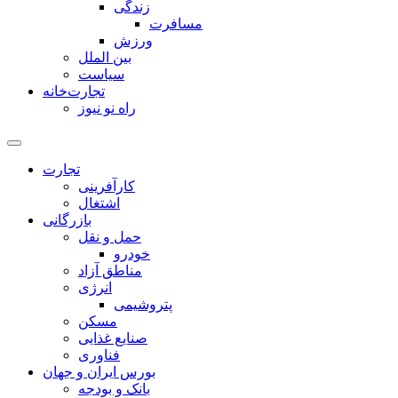
زندگی
مسافرت
ورزش
بین الملل
سیاست
تجارت‌خانه
راه نو نیوز
تجارت
کارآفرینی
اشتغال
بازرگانی
حمل و نقل
خودرو
مناطق آزاد
انرژی
پتروشیمی
مسکن
صنایع غذایی
فناوری
بورس ایران و جهان
بانک و بودجه