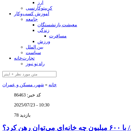
ارز
کریپتوکارنسی
آموزش کسب‌وکار
جامعه
معیشت بازنشستگان
زندگی
مسافرت
ورزش
بین الملل
سیاست
تجارت‌خانه
راه نو نیوز
خانه
»
شهر، مسکن و عمران
کد خبر: 86463
2025/07/23 - 10:30
78 بازدید
ن کرد؟