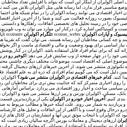
صلی اکوایران از اینکار این است که بتواند با افزایش تعداد مخاطب
ع مناسبی قرار ندارد، اما رسانه هایی مثل اکوایران تلاش می کنند تا
خبار اقتصادی می توانند رسانه اکوایران را در تمام شبکه های اجتماع
 فیسبوک بصورت روزانه فعالیت می کنند و شما را از آخرین اخبار اقتصادی
ود را در زمینه تحلیل های تخصصی اتفاقات، راهکارها و دانستنی های ا
پادکست و کستباکس اشاره کرد. درکنار این موارد می توان به وب تلویزیو
ecoiran_webtv
تلگرام اکوایران:
ecoirantv
اینستاگرام و توییتر اکوایران:
آپا
اشند و چه کسانی مخاطبان این رسانه هستند، می توان گفت که تقریبا ه
نیاز اساسی برای بهبود وضعیت و مالی و اقتصادی ماست و اگر بخواهیم و
ه کند که برای تمام افراد قابل استفاده باشد. اکوایران در کنار پوش
متنی خود را در چهار صفحه از وب سایتش قرار می دهد:
اکوخبر
رو در ر
و موضوع اصلی که اقتصاد است، موضوعات مختلف دیگری چاشنی محتوایی
 تکنولوژی منتشر می شوند. از آخرین خبرهای ارزهای دیجیتال گرفته تا
ن دلیل است که می گوییم تمام افرادی که ذره ای به علم اقتصاد علاقه
ا کنند.
کدام خبرهای اقتصادی در اکوایران منتشر می شود؟
اکوایران 
روی اخباری متمرکز کند که جذابیت بیش تری برای مخاطبان این رسانه د
خی سیاسی مباحث و اخبار روز اقتصادی می پردازد. براساس آمارهایی 
، بانک، مسکن، اکوایران بورس و رمز ارزها منتشر می شود و اکوایران 
 بندی کنیم:
آخرین اخبار خودرو در اکوایران
یکی از پربازدیدترین قسمت
بازدید به شمار می روند. علت اینکه خبرها و مطالب مربوط به صنعت 
خودرو درحال وقوع است و با آگاهی از این اتفاقات و تحلیل های کارشن
 اکوایران با انتخاب موثق ترین آنها و انتشارشان در کانال های ارتباطی
یران
ارزهای دیجیتال و معاملات بورس اگرچه سالیان زیادی است که د
 افراد نیز توانسته اند با استفاده از نوساناتی که معاملات بورس و ار