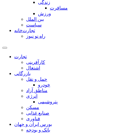
زندگی
مسافرت
ورزش
بین الملل
سیاست
تجارت‌خانه
راه نو نیوز
تجارت
کارآفرینی
اشتغال
بازرگانی
حمل و نقل
خودرو
مناطق آزاد
انرژی
پتروشیمی
مسکن
صنایع غذایی
فناوری
بورس ایران و جهان
بانک و بودجه