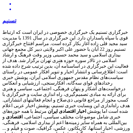
تسنیم
خبرگزاری تسنیم یک خبرگزاری خصوصی در ایران است که ارتباط
قوی با سپاه پاسداران دارد. این خبرگزاری در سال 1391 با مدیریت
سید مجید قلی زاده آغاز بکار کرده است. مراسم افتتاح خبرگزاری
تسنیم روز 22 آبان با حضور علی اکبر ولایتی دبیر کل مجمع جهانی
بیداری اسلامی و سید محمد حسینی وزیر وقت فرهنگ و ارشاد
اسلامی در تالار سوره حوزه هنری تهران برگزار شد. هدف از
فعالیت این خبرگزاری در اساسنامه آن، بدین ترتیب شرح داده شده
است: اطلاع‌رسانی و انتشار اخبار و تنویر افکار عمومی در راستای
سیاست‌های نظام مقدس جمهوری اسلامی ایران، پوشش خبری
رخدادهای قوای سه‌گانه، افکارسنجی، ارزشیابی و انعکاس
درخواست‌های آشکار و پنهان فرهنگی، اجتماعی، سیاسی و هنری
برای ارائه به مبادی تصمیم‌گیری، راه اندازی سایت و خبرگزاری با
کسب مجوز از مراجع قانونی ذی‌صلاح و انجام فعالیتهای انتشاراتی.
هدف راه‌اندازی این وبسایت خبری تسنیم، پوشش اخبار عربی اعلام
شده است اما پوشش
اخبار اقتصادی ایران
مرتبط با همه حوزه‌های
خبری شامل موضوعات مختلف سیاسی، اجتماعی،
اقتصادی
و
بین‌المللی به همراه سایر زمینه‌ها اعم از بیداری اسلامی، فرهنگی،
ورزشی، اخبار استانها، کاریکاتور، عکس، گرافیک، صوت و فیلم و ...