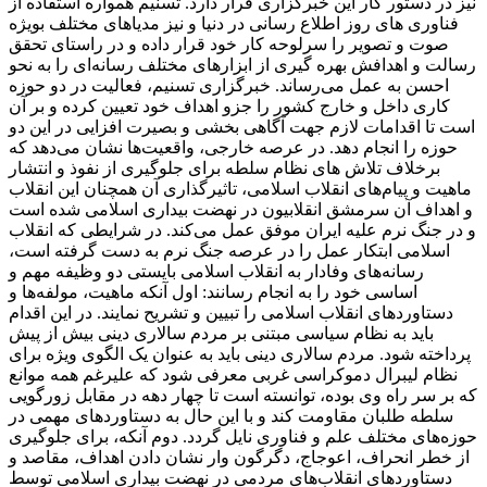
نیز در دستور کار این خبرگزاری قرار دارد. تسنیم همواره استفاده از
فناوری های روز اطلاع رسانی در دنیا و نیز مدیاهای مختلف بویژه
صوت و تصویر را سرلوحه کار خود قرار داده و در راستای تحقق
رسالت و اهدافش بهره گیری از ابزارهای مختلف رسانه‌ای را به نحو
احسن به عمل می‌رساند. خبرگزاری تسنیم، فعالیت در دو حوزه
کاری داخل و خارج کشور را جزو اهداف خود تعیین کرده و بر آن
است تا اقدامات لازم جهت آگاهی بخشی و بصیرت افزایی در این دو
حوزه را انجام دهد. در عرصه خارجی، واقعیت‌ها نشان می‌دهد که
برخلاف تلاش های نظام سلطه برای جلوگیری از نفوذ و انتشار
ماهیت و پیام‌های انقلاب اسلامی، تاثیرگذاری آن همچنان این انقلاب
و اهداف آن سرمشق انقلابیون در نهضت بیداری اسلامی شده است
و در جنگ نرم علیه ایران موفق عمل می‌کند. در شرایطی که انقلاب
اسلامی ابتکار عمل را در عرصه جنگ نرم به دست گرفته است،
رسانه‌های وفادار به انقلاب اسلامی بایستی دو وظیفه مهم و
اساسی خود را به انجام رسانند: اول آنکه ماهیت، مولفه‌ها و
دستاوردهای انقلاب اسلامی را تبیین و تشریح نمایند. در این اقدام
باید به نظام سیاسی مبتنی بر مردم سالاری دینی بیش از پیش
پرداخته شود. مردم سالاری دینی باید به عنوان یک الگوی ویژه برای
نظام لیبرال دموکراسی غربی معرفی شود که علیرغم همه موانع
که بر سر راه وی بوده، توانسته است تا چهار دهه در مقابل زورگویی
سلطه طلبان مقاومت کند و با این حال به دستاوردهای مهمی در
حوزه‌های مختلف علم و فناوری نایل گردد. دوم آنکه، برای جلوگیری
از خطر انحراف، اعوجاج، دگرگون وار نشان دادن اهداف، مقاصد و
دستاوردهای انقلاب‌های مردمی در نهضت بیداری اسلامی توسط