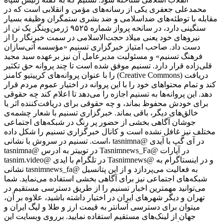
محمدعلی جعفری یکی از رسانه‌های مؤمن و انقلابی است که در
مقابله با توطئه‌های ضداسلامی و ضد بشری ستمگران وظیفه بسیار
سنگینی دارد، در سانحه پرواز شماره ۹۵۲۵ ژرمن‌وینگز یک تن از
نیروهای خود یعنی میلاد حجت‌الاسلامی در سمت خبرنگار را از
دست داد. صاحب امتیاز خبرگزاری تسنیم «مؤسسه آتی‌سازان
فرهنگ تسنیم» و مسئولیت مدیرعامل آن نیز برعهده سید مجید
قلی‌زاده‌ قرار دارد. تسنیم موفق شده است تا چند پروانه حق تکثیر
را با عنوان پروانه‌های کرییتیو کامنز (Creative Commons) دریافت
کند و تمام محتواهای خود را با این پروانه در اختیار عموم مردم قرار
دهد. این پروانه‌ها به تسنیم اجازه را می‌دهد تا اعلام کند چه حقوقی
برای خودش محفوظ بماند، و چه حقوقی برای دریافت‌کننده اثر یا
خالق‌های دیگر، باقی بماند. خبرگزاری تسنیم با شعار چشمه‌ی
جوشان آگاهی بخشی از حضور پر رنگ در شبکه‌های اجتماعی
مختلف نیز غافل نشده است و کانال خبرگزاری تسنیم را شکل داده
است. تسنیم در سروش با نشانی، tasnimna@ در آی گپ با آیدی
tasnimna@ در توییتر به ادرس Tasnimnews_Fa@ در آپارات
tasnim.video@ در تلگرام با ایدی Tasnimnews@ و در اینستاگرام به
نشانی tasnimnews_fa@ به فعالیت می‌پردازد و از این پتانسیل
شبکه‌های اجتماعی نیز برای آگاهی بخشی استفاده می‌نماید. شما
می‌توانید مهمترین اخبار تسنیم را از طریق دسترسی مستقیم در
تهران و دیگر شهرهای ایران در اختیار داشته باشید، علاوه بر آن،
میتوان برای دسترسی آسانتر به قیمت ارز و طلا و لیگ ایران و
جهان از لینک‌های مستقیم استفاده نمایید. برروی وبسایت این