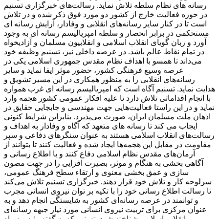
رسانه های نظام سلطه تلاش نماید. رسالت‌های خبرگزاری تسنیم
در حوزه فعالیت خارج از کشور دو مورد فوق ذکر شده و در تلاش
است تا در کنار سایر رسانه‌های انقلابی و وفادار، آرایش رسانه ای
مستحکمی در برابر انحصار و سلطه امپریالیسم رسانه ای به وجود
آورد و زبان گویای انقلاب اسلامی و انقلابیون مسلمان و آزادیخواه
در تمام نقاط عالم باشد. در عرصه داخلی نیز، تسنیم وظیفه خود
می‌داند تا همسو با اهداف نظام مقدس جمهوری اسلامی یکی در
عرصه وسیع فرهنگی کشور، حضور موثر ایفا نماید و سایر
رسانه‌های انقلابی را به منظور همکاری در این مسیر تشویق و
هدایت نماید. تسنیم آگاه است که امپریالیسم رسانه ای غرب همواره
با انجام اقداماتی تلاش دارد تا علیه افکار عمومی کشور هجمه وارد
نماید و در این راستا فعالیت‌هایی جهت مهندسی و جابجایی حقایق در
اذهان ملت مسلمان ایران، صورت می‌پذیرد. بنابراین شرایط کنونی
ایجاب می کند تا رسانه های متعهد که آگاه و وفادار به اهداف و
رسالت‌های انقلاب اسلامی هستند به عنوان سنگرهای دفاعی و سپر
مقاومت در مقابل این هجمه‌ها ایجاد شده و فعالیت کنند تا بتوانند از
آرمان‌های مقدس نظام اسلامی دفاع کنند و با اطلاع رسانی و
آگاهی بخشی به هنگام و موثر، بصیرت افزایی را در جهت مصون
سازی و عمق بخشی معنوی و ارتقاء سطح فرهنگ عمومی،
سرلوحه کار و تلاش خود قرار دهند. خبرگزاری تسنیم تلاش می‌کند
تا رسالت اطلاع رسانی خود را با تکیه بر توان نیروی انسانی مجرب
و توانمند در عرصه رسانه‌ای کشور به شایستگی انجام دهد و به
عنوان مرکزی برای تربیت نیروی انسانی مورد نیاز جبهه رسانه‌ای
انقلاب اسلامی شناخته شود. تسنیم که به گفته رئیس سپاه