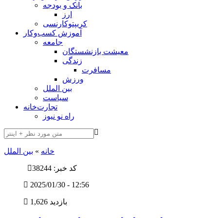
بانک و بودجه
ارز
کریپتوکارنسی
آموزش کسب‌وکار
جامعه
معیشت بازنشستگان
زندگی
مسافرت
ورزش
بین الملل
سیاست
تجارت‌خانه
راه نو نیوز
خانه
»
بین الملل
کد خبر: 38244
2025/01/30 - 12:56
1,626 بازدید