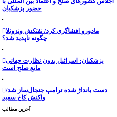
اجلاس کشور‌های صلح و اعتماد بین المللی با
حضور پزشکیان
مادورو افشاگری کرد/ نفتکش ونزوئلا
چگونه ناپدید شد؟
پزشکیان: اسرائیل بدون نظارت جهانی
مانع صلح است
دست بانداژ شده ترامپ جنجال‌ساز شد/
واکنش کاخ سفید
آخرین مطالب