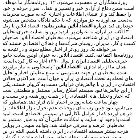
روزنامه‌نگاران ما محسوب می‌شود. ۱۲- روزنامه‌نگار ما موظف
است ضمن دفاع از آزادی خبر و تفسیر و انتقاد، اسرار حرفه‌ای خود
را حفظ کند و از افشای اطلاعات و اخباری که به صورت محرمانه
به‌دست می‌آورد به جز مواردی که با حکم دادگاه مشخص می‌شود،
خودداری کند.
درباره اقتصاد آنلاین بیشتر بدانید:
اقتصاد آنلاین با رنک
۳۰ الکسا در ایران، به عنوان پر بازدیدترین وب‌سایت خبری-تحلیلی
اقتصادی در ایران شناخته می‌شود. مخاطبان اقتصاد آنلاین صاحبان
کسب و کار، مدیران، روسای شرکت‌ها و فعالان اقتصادی هستند که
می‌خواهند یک روز زودتر از اخبار مطلع شوند و در نتیجه به
روزنامه‌ها اکتفا نمی‌کنند. اقتصاد آنلاین، به عنوان اولین سایت جامع
خبری-تحلیلی اقتصاد ایران از سال ۱۳۹۰ آغاز به کار کرده است.
هدف ما از راه اندازی "
اقتصاد آنلاین
" پاسخگویی به نیاز برآورده
نشده مخاطبان در جهت دسترسی به منبع مطمئن اخبار و تحلیل
های لحظه به لحظه اقتصادی ایران و جهان است. هم اکنون فعالان
اقتصادی در ایران با چالش‌های فراوانی دست به گریبان هستند. یکی
از این چالش‌ها نبود سیستم اطلاع رسانی مستقل و مطمئنی است
که اخبار و تحلیل های اقتصادی را در هفت روز هفته و در بیست و
چهار ساعت شبانه‌روز در اختیار آنان قرار دهد. همانطور که
می‌دانیم، نبود چنین رسانه‌ای موجبات عدم تحرک بازار اطلاعات را
فراهم آورده که از عوامل ناکارایی در سیستم اقتصادی است. امید
است با وجود این سایت و امکانات جانبی آن که به طور مستمر به
مخاطبان عرضه و معرفی خواهند شد، بتوانیم سهمی در پویایی
هرچه بیشتر سیستم اقتصادی در ایران داشته باشیم. البته در این
مسیر توجه به سیاست های دولتی و در امان ماندن از گرداب