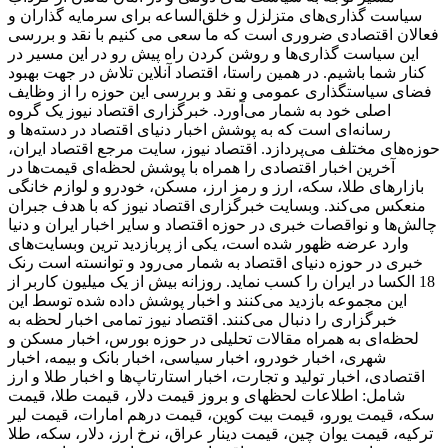
سیاست گذاری‌های متزلزل و خلق‌الساعه برای سرمایه گذاران و
فعالان اقتصادی ضروری است که ما سعی می کنیم با نقد و بررسی
این سیاست گذاری‌ها و روشن کردن راه پیش رو در این مسیر در
کنار شما باشیم. در همین راستا، اقتصاد آنلاین تلاش در جهت بهبود
فضای سیاستگذاری عمومی و نقد و بررسی این حوزه را از وظایف
اصلی خود به شمار می‌آورد. خبرگزاری اقتصاد نیوز یک گروه
رسانه‌ای است که به پوشش اخبار دنیای اقتصاد در دسته‌ها و
حوزه‌های مختلف می‌پردازد. اقتصاد نیوز، سایت مرجع اقتصاد ایران،
آخرین اخبار اقتصادی را همراه با پوشش لحظه‌ای قیمت‌ها در
بازارهای طلا، سکه، ارز و رمز ارز، مسکن، خودرو و لوازم خانگی
منعکس می‌کند. وبسایت خبرگزاری اقتصاد نیوز که با هدف جبران
چالش‌ها و نواقصات خبری در حوزه اقتصاد و سایر اخبار ایران و دنیا
وارد عرضه ظهور شده است، یکی از پربازدید ترین وبسایت‌های
خبری در حوزه دنیای اقتصاد به شمار می‌رود و توانسته است رنک
18 الکسا در ایران را کسب نماید. روزانه بیش از یک میلیون کاربر از
این مجموعه بازدید می‌کنند و اخبار پوشش داده شده توسط این
خبرگزاری را دنبال می‌کنند. اقتصاد نیوز تمامی اخبار لحظه به
لحظه‌ای به همراه مقالات تحلیلی در حوزه بورس، اخبار مسکن و
شهری، اخبار خودرو، اخبار سیاسی، اخبار بانک و بیمه، اخبار
اقتصادی، اخبار تولید و تجارت، اخبار استارتاپ‌ها و اخبار طلا و ارز
شامل: اطلاعات لحظهای و بروز قیمت دلار، قیمت طلا، قیمت
سکه، قیمت یورو، قیمت بیت کوین، قیمت درهم امارات، قیمت لیر
ترکیه، قیمت یوان چین، قیمت دینار عراق، نرخ ارز، دلار، سکه، طلا