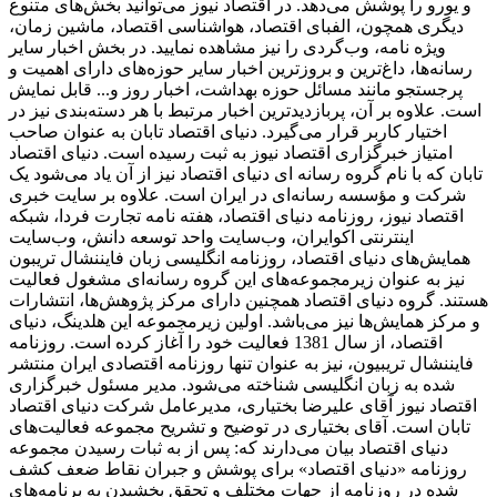
و یورو را پوشش می‌دهد. در اقتصاد نیوز می‌توانید بخش‌های متنوع
دیگری همچون، الفبای اقتصاد، هواشناسی اقتصاد، ماشین زمان،
ویژه نامه، وب‌گردی را نیز مشاهده نمایید. در بخش اخبار سایر
رسانه‌ها، داغ‌ترین و بروزترین اخبار سایر حوزه‌های دارای اهمیت و
پرجستجو مانند مسائل حوزه بهداشت، اخبار روز و... قابل نمایش
است. علاوه بر آن، پربازدیدترین اخبار مرتبط با هر دسته‌بندی نیز در
اختیار کاربر قرار می‌گیرد. دنیای اقتصاد تابان به عنوان صاحب
امتیاز خبرگزاری اقتصاد نیوز به ثبت رسیده است. دنیای اقتصاد
تابان که با نام گروه رسانه ای دنیای اقتصاد نیز از آن یاد می‌شود یک
شرکت و مؤسسه رسانه‌ای در ایران است. علاوه بر سایت خبری
اقتصاد نیوز، روزنامه دنیای اقتصاد، هفته ‌نامه تجارت فردا، شبکه
اینترنتی اکوایران، وب‌سایت واحد توسعه دانش، وب‌سایت
همایش‌های دنیای اقتصاد، روزنامه انگلیسی ‌زبان فایننشال تریبون
نیز به عنوان زیرمجموعه‌های این گروه رسانه‌ای مشغول فعالیت
هستند. گروه دنیای اقتصاد همچنین دارای مرکز پژوهش‌ها، انتشارات
و مرکز همایش‌ها نیز می‌باشد. اولین زیرمجموعه این هلدینگ، دنیای
اقتصاد، از سال 1381 فعالیت خود را آغاز کرده است. روزنامه
فایننشال تریبیون، نیز به عنوان تنها روزنامه اقتصادی ایران منتشر
شده به زبان انگلیسی شناخته می‌شود. مدیر مسئول خبرگزاری
اقتصاد نیوز آقای علیرضا بختیاری، مدیرعامل شرکت دنیای اقتصاد
تابان است. آقای بختیاری در توضیح و تشریح مجموعه فعالیت‌های
دنیای اقتصاد بیان می‌دارند که: پس از به ثبات رسیدن مجموعه
روزنامه «دنیای اقتصاد» برای پوشش و جبران نقاط ضعف کشف
شده در روزنامه از جهات مختلف و تحقق بخشیدن به برنامه‌های