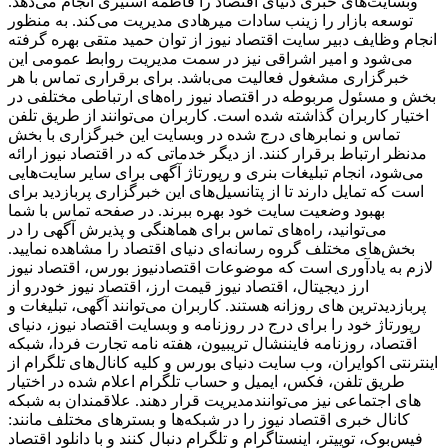
وبسایت‌های خبری دنیای اقتصاد را فاطمه استیری انجام می‌دهد.
توسعه بازار را زینب سادات میرهادی مدیریت می‌کند. به منظور
انجام وظایف دبیر سایت اقتصاد نیوز از توان حمید متقی بهره گرفته
می‌شود و امیر اشراقی نیز در سمت مدیریت روابط عمومی این
خبرگزاری مشغول فعالیت می‌باشد. برای برقراری تماس با هر
بخش و مسئول مربوطه در اقتصاد نیوز راه‌های ارتباطی مختلفی در
اختیار کاربران گذاشته شده است. کاربران می‌توانند از طریق تلفن
تماس و نمابرهای درج شده در وبسایت این خبرگزاری با بخش
مدنظر ارتباط برقرار کنند. از دیگر خدماتی که در اقتصاد نیوز ارائه
می‌شود، انجام تبلیغات بنری و رپورتاژ آگهی برای سایر سایت‌هایی
است که تمایل دارند تا از پتانسیل‌های این خبرگزاری پربازدید برای
بهبود وضعیت سایت خود بهره ببرند. در صفحه تماس با شما
می‌توانید، راه‌های تماس برای هماهنگی و پذیرش آگهی را در
بخش‌های مختلف گروه رسانه‌ای دنیای اقتصاد را مشاهده نمایید.
لازم به یادآوری است که موضوعات اقتصادنیوز بورس، اقتصاد نیوز
ارز دیجیتال، اقتصاد نیوز قیمت ارز، اقتصاد نیوز خودرو از
پربازدیدترین های روزانه هستند. کاربران می‌توانند آگهی، تبلیغات و
رپورتاژ خود را برای درج در روزنامه و وبسایت اقتصاد نیوز، دنیای
اقتصاد، روزنامه فایننشال تریبیون، هفته نامه تجارت فردا، شبکه
اینترنتی اکوایران، وب سایت دنیای بورس و کلیه کانال‌های تلگرام از
طریق تلفن، فکس، ایمیل و حساب تلگرام اعلام شده در اختیار
مدیریت قرار دهند. علاقمندان به شبکه‎‌های اجتماعی نیز می‌توانند
کانال خبری اقتصاد نیوز را در شبکه‌ها و بسترهای مختلف مانند:
فیس‌بوک، توییتر، اینستاگرام و تلگرام دنبال کنند و با دانلود اقتصاد