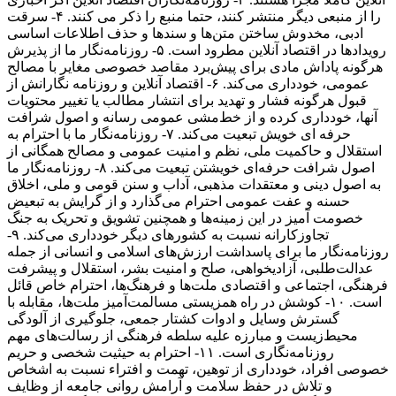
را از منبعی دیگر منتشر کنند، حتما منبع را ذکر می کنند. ۴- سرقت
ادبی، مخدوش ساختن متن‌ها و سندها و حذف اطلاعات اساسی
رویدادها در اقتصاد آنلاین مطرود است. ۵- روزنامه‌نگار ما از پذیرش
هرگونه پاداش مادی برای پیش‌برد مقاصد خصوصی مغایر با مصالح
عمومی، خودداری می‌کند. ۶- اقتصاد آنلاین و روزنامه نگارانش از
قبول هرگونه فشار و تهدید برای انتشار مطالب یا تغییر محتویات
آنها، خودداری کرده و از خط‌مشی عمومی رسانه و اصول شرافت
حرفه ای خویش تبعیت می‌کند. ۷- روزنامه‌نگار ما با احترام به
استقلال و حاکمیت ملی، نظم و امنیت عمومی و مصالح همگانی از
اصول شرافت حرفه‌ای خویشتن تبعیت می‌کند. ۸- روزنامه‌نگار ما
به اصول دینی و معتقدات مذهبی، آداب و سنن قومی و ملی، اخلاق
حسنه و عفت عمومی احترام می‌گذارد و از گرایش به تبعیض
خصومت آمیز در این زمینه‌ها و همچنین تشویق و تحریک به جنگ
تجاوزکارانه نسبت به کشورهای دیگر خودداری می‌کند. ۹-
روزنامه‌نگار ما برای پاسداشت ارزش‌های اسلامی و انسانی از جمله
عدالت‌طلبی، آزادیخواهی، صلح و امنیت بشر، استقلال و پیشرفت
فرهنگی، اجتماعی و اقتصادی ملت‌ها و فرهنگ‌ها، احترام خاص قائل
است. ۱۰- کوشش در راه همزیستی مسالمت‌آمیز ملت‌ها، مقابله با
گسترش وسایل و ادوات کشتار جمعی، جلوگیری از آلودگی
محیط‌زیست و مبارزه علیه سلطه فرهنگی از رسالت‌های مهم
روزنامه‌نگاری است. ۱۱- احترام به حیثیت شخصی و حریم
خصوصی افراد، خودداری از توهین، تهمت و افتراء نسبت به اشخاص
و تلاش در حفظ سلامت و آرامش روانی جامعه از وظایف