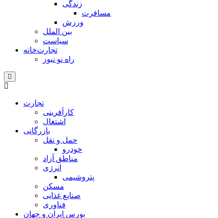
زندگی
مسافرت
ورزش
بین الملل
سیاست
تجارت‌خانه
راه نو نیوز
تجارت
کارآفرینی
اشتغال
بازرگانی
حمل و نقل
خودرو
مناطق آزاد
انرژی
پتروشیمی
مسکن
صنایع غذایی
فناوری
بورس ایران و جهان