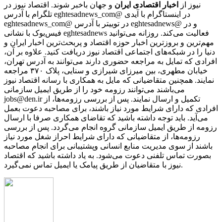
نیوز از
اخبار اقتصادی ایران
و جهان باخبر شوند. اقتصاد نیوز در
تلگرام با آدرس eghtesadnews_com@ در اینستاگرام با آیدی
eghtesadnews_com@ در توییتر با آدرس eghtesadnews@ و در
فیس‌بوک با نشانی eghtesadnews فعالیت می‌کند. روزانه می‌توانید
مهم‌ترین و بروزترین اخبار حوزه اقتصاد و پربحث‌ترین اخبار ایران و
دنیا را در شبکه‌های اجتماعی اقتصاد نیوز دریافت کنید. علاوه بر آن،
افرادی که تمایل به مراجعه حضوری دارند می‌توانند به آدرس تهران،
خیابان مطهری، بین میرزای شیرازی و سنایی، پلاک ۳۷۰ مراجعه
نمایند. همچنین متقاضیانی که مایل به همکاری با رسانه‌ اقتصاد نیوز
می‌باشند می‌توانند رزومه خود را از طریق ایمیل سازمانی
jobs@den.ir تکمیل و ارسال نمایند. پس از بررسی رزومه‌ها، از
افرادی که دارای شرایط مورد نیاز باشند، برای مصاحبه دعوت بعمل
می‌آید. باید توجه داشته باشید که تقاضای همکاری صرفا با ارسال
رزومه از طریق ایمیل سازمانی گروه انجام می‌گردد. پس از بررسی
رزومه‌ها، از متقاضیانی که دارای شرایط احراز شغل مورد نیاز
باشند از سوی مدیریت منابع انسانی وپشتیبانی برای انجام مصاحبه
بصورت تماس تلفنی دعوت می‌شود. به یاد داشته باشید که اقتصاد
نیوز با متقاضیان از طریق پیامک یا ایمیل تماس نمی‌گیرد.