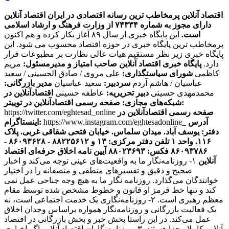
اقتصاد آنلاین پرمخاطب ترین رسانه اقتصادی در ایران
اقتصاد آنلاین
دارای مجوز به شماره ۷۴۳۳۴ از وزارت فرهنگ و ارشاد اسلامی
است.
این پایگاه خبری از سال ۸۹ آغاز بکار کرده و هم اکنون
پرمخاطب ترین پایگاه خبری در حوزه اقتصاد محسوب می شود. این
پایگاه خبری زیر نظر مستقیم هیات عالی نظارت بر مطبوعات قرار
دارد.
پایگاه خبری اقتصاد آنلاین
صاحب امتیاز و مدیرمسئول:
مریم
کاظمی
شورای سیاستگذاری:
علی مروی / صادق الحسینی / سعید
عباسیان / هاشم آردم
سردبیر:
سعید عباسیان
مدیر بازرگانی:
محمدمهدی حسینی
دبیر تحریریه:
عاطفه حسینی
اقتصادآنلاین در
صفحه رسمی اقتصادآنلاین در توییتر:
شبکه‌های مجازی:
صفحه رسمی اقتصادآنلاین در
https://twitter.com/eghtesad_online
آدرس
https://www.instagram.com/eghtesadonline_
اینستاگرام:
دفتر: یوسف آباد. میدان سلماس. خیابان فتحی شقاقی غربی. پلاک
۱۱۶. واحد ۱
تلفن دفتر مرکزی: ۱۳ و ۸۸۲۲۵۶۱۲ - ۸۶۰۹۳۶۲۸ -
۸۶۰۹۳۷۸۶ فکس: ۸۸۰۲۳۶۹۳
آیین نامه اخلاق حرفه‌ای اقتصاد
آنلاین
۱- روزنامه‌نگار ما به واقعیت‌های عینی توجه می‌کند و اخبار
صحیح و دقیق و تفسیرهای منطقی و منصفانه را در اختیار
خوانندگان می‌گذارد. روزنامه نگار ما به هیچ وجه جناحی عمل نمی
کند و تنها خط قرمز او قانون و خطوط مشخص شده توسط مقام
معظم رهبری است. ۲- روزنامه‌نگاری یک خدمت اجتماعی است، نه
یک فعالیت بازرگانی و روزنامه‌نگار همواره براساس وجدان اخلاق
عمل می‌کند. در این راستا بخش خبر و بخش بازرگانی در اقتصاد
آنلاین کاملا مجزا هستند. ۳- روزنامه‌نگاران اقتصاد آنلاین اگر اخباری