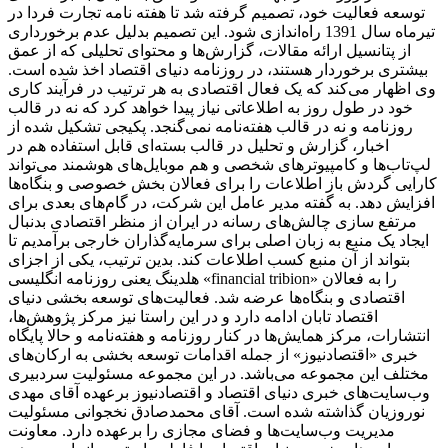
توسعه فعالیت خود، تصمیم گرفته شد تا هفته نامه تجارت فردا در
تیرماه سال 1391 راه‌اندازی شود. این تصمیم بدلیل عدم برخورداری
از پتانسیل ارائه مقالات، گزارش‌ها و محتوای تحلیلی که از عمق
بیشتری برخوردار هستند، در روزنامه دنیای اقتصاد اخذ شده است.
وی اظهار می‌کند که یک فعال اقتصادی به هر ترتیب در فرآیند کاری
خود در طول روز به اطلاعاتی نیاز پیدا خواهد کرد که نه در قالب
روزنامه و نه در قالب هفته‌نامه نمی‌گنجد. پکیجی تشکیل شده از
اخبار، گزارش و تحلیل در قالب بسته‌ای قابل استفاده هم در
لپ‌تاب‌ها و کامپیوترهای شخصی و هم موبایل‌های هوشمند می‌تواند
کارایی گردش باز اطلاعات را برای فعالان بخش خصوصی و بنگاه‌ها
افزایش دهد. به گفته مدیر عامل این شرکت، در گام‌های بعدی برای
مرتفع سازی چالش‌های رسانه در ایران از منظر اقتصادی بدنبال
ایجاد یک منبع به زبان اصلی برای سرمایه‌گذاران خارجی برآمدیم تا
بتواند از آن منبع کسب اطلاعات کند. بدین ترتیب، یکی از اجزای
هلدینگ یعنی روزنامه انگلیسی «financial tribion» را به فعالان
اقتصادی و بنگاه‌ها عرضه شد. فعالیت‌های توسعه بخشی دنیای
اقتصاد تابان ادامه دارد و در این راستا نیز مرکز پژوهش‌ها،
انتشارات، مرکز همایش‌ها در کنار روزنامه و هفته‌نامه و حالا پایگاه
خبری «اقتصادنیوز» از جمله اقدامات توسعه بخشی به ارکان‌های
مختلف این مجموعه می‌باشد. در این مجموعه مسئولیت سردبیری
وب‌سایت‌های خبری دنیای اقتصاد و اقتصادنیوز برعهده آقای مهدی
نوروزیان گذاشته شده است. آقای محمدصادق نخجوانی مسئولیت
مدیریت وب‌سایت‌ها و فضای مجازی را برعهده دارد. معاونت