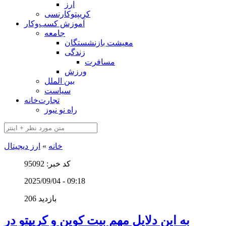
ارز
کریپتوکارنسی
آموزش کسب‌وکار
جامعه
معیشت بازنشستگان
زندگی
مسافرت
ورزش
بین الملل
سیاست
تجارت‌خانه
راه نو نیوز
خانه
»
ارز دیجیتال
کد خبر: 95092
2025/09/04 - 09:18
206 بازدید
به این دلایل مهم بیت کوین و کریپتو در