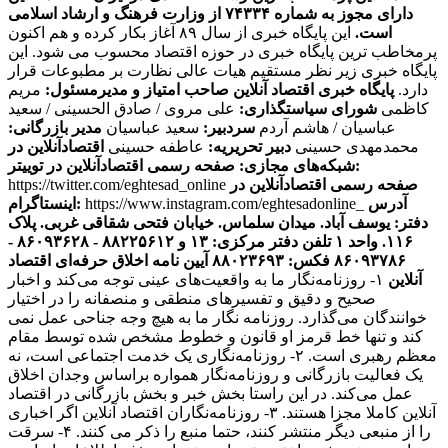
دارای مجوز به شماره ۷۴۳۳۴ از وزارت فرهنگ و ارشاد اسلامی
است.
این پایگاه خبری از سال ۸۹ آغاز بکار کرده و هم اکنون
پرمخاطب ترین پایگاه خبری در حوزه اقتصاد محسوب می شود. این
پایگاه خبری زیر نظر مستقیم هیات عالی نظارت بر مطبوعات قرار
دارد.
پایگاه خبری اقتصاد آنلاین
صاحب امتیاز و مدیرمسئول:
مریم
کاظمی
شورای سیاستگذاری:
علی مروی / صادق الحسینی / سعید
عباسیان / هاشم آردم
سردبیر:
سعید عباسیان
مدیر بازرگانی:
محمدمهدی حسینی
دبیر تحریریه:
عاطفه حسینی
اقتصادآنلاین در
صفحه رسمی اقتصادآنلاین در توییتر:
شبکه‌های مجازی:
صفحه رسمی اقتصادآنلاین در
https://twitter.com/eghtesad_online
آدرس
https://www.instagram.com/eghtesadonline_
اینستاگرام:
دفتر: یوسف آباد. میدان سلماس. خیابان فتحی شقاقی غربی. پلاک
۱۱۶. واحد ۱
تلفن دفتر مرکزی: ۱۳ و ۸۸۲۲۵۶۱۲ - ۸۶۰۹۳۶۲۸ -
۸۶۰۹۳۷۸۶ فکس: ۸۸۰۲۳۶۹۳
آیین نامه اخلاق حرفه‌ای اقتصاد
آنلاین
۱- روزنامه‌نگار ما به واقعیت‌های عینی توجه می‌کند و اخبار
صحیح و دقیق و تفسیرهای منطقی و منصفانه را در اختیار
خوانندگان می‌گذارد. روزنامه نگار ما به هیچ وجه جناحی عمل نمی
کند و تنها خط قرمز او قانون و خطوط مشخص شده توسط مقام
معظم رهبری است. ۲- روزنامه‌نگاری یک خدمت اجتماعی است، نه
یک فعالیت بازرگانی و روزنامه‌نگار همواره براساس وجدان اخلاق
عمل می‌کند. در این راستا بخش خبر و بخش بازرگانی در اقتصاد
آنلاین کاملا مجزا هستند. ۳- روزنامه‌نگاران اقتصاد آنلاین اگر اخباری
را از منبعی دیگر منتشر کنند، حتما منبع را ذکر می کنند. ۴- سرقت