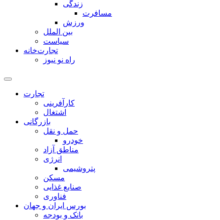
زندگی
مسافرت
ورزش
بین الملل
سیاست
تجارت‌خانه
راه نو نیوز
تجارت
کارآفرینی
اشتغال
بازرگانی
حمل و نقل
خودرو
مناطق آزاد
انرژی
پتروشیمی
مسکن
صنایع غذایی
فناوری
بورس ایران و جهان
بانک و بودجه