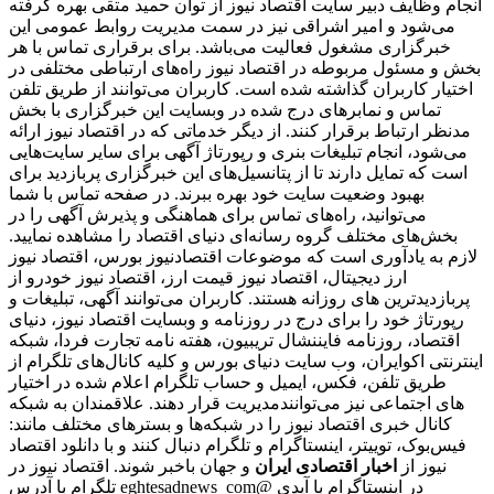
انجام وظایف دبیر سایت اقتصاد نیوز از توان حمید متقی بهره گرفته
می‌شود و امیر اشراقی نیز در سمت مدیریت روابط عمومی این
خبرگزاری مشغول فعالیت می‌باشد. برای برقراری تماس با هر
بخش و مسئول مربوطه در اقتصاد نیوز راه‌های ارتباطی مختلفی در
اختیار کاربران گذاشته شده است. کاربران می‌توانند از طریق تلفن
تماس و نمابرهای درج شده در وبسایت این خبرگزاری با بخش
مدنظر ارتباط برقرار کنند. از دیگر خدماتی که در اقتصاد نیوز ارائه
می‌شود، انجام تبلیغات بنری و رپورتاژ آگهی برای سایر سایت‌هایی
است که تمایل دارند تا از پتانسیل‌های این خبرگزاری پربازدید برای
بهبود وضعیت سایت خود بهره ببرند. در صفحه تماس با شما
می‌توانید، راه‌های تماس برای هماهنگی و پذیرش آگهی را در
بخش‌های مختلف گروه رسانه‌ای دنیای اقتصاد را مشاهده نمایید.
لازم به یادآوری است که موضوعات اقتصادنیوز بورس، اقتصاد نیوز
ارز دیجیتال، اقتصاد نیوز قیمت ارز، اقتصاد نیوز خودرو از
پربازدیدترین های روزانه هستند. کاربران می‌توانند آگهی، تبلیغات و
رپورتاژ خود را برای درج در روزنامه و وبسایت اقتصاد نیوز، دنیای
اقتصاد، روزنامه فایننشال تریبیون، هفته نامه تجارت فردا، شبکه
اینترنتی اکوایران، وب سایت دنیای بورس و کلیه کانال‌های تلگرام از
طریق تلفن، فکس، ایمیل و حساب تلگرام اعلام شده در اختیار
مدیریت قرار دهند. علاقمندان به شبکه‎‌های اجتماعی نیز می‌توانند
کانال خبری اقتصاد نیوز را در شبکه‌ها و بسترهای مختلف مانند:
فیس‌بوک، توییتر، اینستاگرام و تلگرام دنبال کنند و با دانلود اقتصاد
نیوز از
اخبار اقتصادی ایران
و جهان باخبر شوند. اقتصاد نیوز در
تلگرام با آدرس eghtesadnews_com@ در اینستاگرام با آیدی