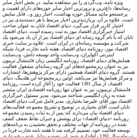
ویژه نامه، وب‌گردی را نیز مشاهده نمایید. در بخش اخبار سایر
رسانه‌ها، داغ‌ترین و بروزترین اخبار سایر حوزه‌های دارای اهمیت و
پرجستجو مانند مسائل حوزه بهداشت، اخبار روز و... قابل نمایش
است. علاوه بر آن، پربازدیدترین اخبار مرتبط با هر دسته‌بندی نیز در
اختیار کاربر قرار می‌گیرد. دنیای اقتصاد تابان به عنوان صاحب
امتیاز خبرگزاری اقتصاد نیوز به ثبت رسیده است. دنیای اقتصاد
تابان که با نام گروه رسانه ای دنیای اقتصاد نیز از آن یاد می‌شود یک
شرکت و مؤسسه رسانه‌ای در ایران است. علاوه بر سایت خبری
اقتصاد نیوز، روزنامه دنیای اقتصاد، هفته ‌نامه تجارت فردا، شبکه
اینترنتی اکوایران، وب‌سایت واحد توسعه دانش، وب‌سایت
همایش‌های دنیای اقتصاد، روزنامه انگلیسی ‌زبان فایننشال تریبون
نیز به عنوان زیرمجموعه‌های این گروه رسانه‌ای مشغول فعالیت
هستند. گروه دنیای اقتصاد همچنین دارای مرکز پژوهش‌ها، انتشارات
و مرکز همایش‌ها نیز می‌باشد. اولین زیرمجموعه این هلدینگ، دنیای
اقتصاد، از سال 1381 فعالیت خود را آغاز کرده است. روزنامه
فایننشال تریبیون، نیز به عنوان تنها روزنامه اقتصادی ایران منتشر
شده به زبان انگلیسی شناخته می‌شود. مدیر مسئول خبرگزاری
اقتصاد نیوز آقای علیرضا بختیاری، مدیرعامل شرکت دنیای اقتصاد
تابان است. آقای بختیاری در توضیح و تشریح مجموعه فعالیت‌های
دنیای اقتصاد بیان می‌دارند که: پس از به ثبات رسیدن مجموعه
روزنامه «دنیای اقتصاد» برای پوشش و جبران نقاط ضعف کشف
شده در روزنامه از جهات مختلف و تحقق بخشیدن به برنامه‌های
توسعه فعالیت خود، تصمیم گرفته شد تا هفته نامه تجارت فردا در
تیرماه سال 1391 راه‌اندازی شود. این تصمیم بدلیل عدم برخورداری