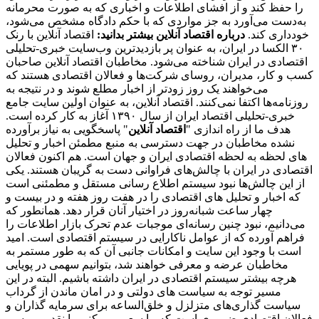
را حفظ کند و از افشای اطلاعات و اخباری که به صورت محرمانه
به‌دست می‌آورد به جز مواردی که با حکم دادگاه مشخص می‌شود،
خودداری کند.
درباره اقتصاد آنلاین بیشتر بدانید:
اقتصاد آنلاین با رنک
۳۰ الکسا در ایران، به عنوان پر بازدیدترین وب‌سایت خبری-تحلیلی
اقتصادی در ایران شناخته می‌شود. مخاطبان اقتصاد آنلاین صاحبان
کسب و کار، مدیران، روسای شرکت‌ها و فعالان اقتصادی هستند که
می‌خواهند یک روز زودتر از اخبار مطلع شوند و در نتیجه به
روزنامه‌ها اکتفا نمی‌کنند. اقتصاد آنلاین، به عنوان اولین سایت جامع
خبری-تحلیلی اقتصاد ایران از سال ۱۳۹۰ آغاز به کار کرده است.
هدف ما از راه اندازی "
اقتصاد آنلاین
" پاسخگویی به نیاز برآورده
نشده مخاطبان در جهت دسترسی به منبع مطمئن اخبار و تحلیل
های لحظه به لحظه اقتصادی ایران و جهان است. هم اکنون فعالان
اقتصادی در ایران با چالش‌های فراوانی دست به گریبان هستند. یکی
از این چالش‌ها نبود سیستم اطلاع رسانی مستقل و مطمئنی است
که اخبار و تحلیل های اقتصادی را در هفت روز هفته و در بیست و
چهار ساعت شبانه‌روز در اختیار آنان قرار دهد. همانطور که
می‌دانیم، نبود چنین رسانه‌ای موجبات عدم تحرک بازار اطلاعات را
فراهم آورده که از عوامل ناکارایی در سیستم اقتصادی است. امید
است با وجود این سایت و امکانات جانبی آن که به طور مستمر به
مخاطبان عرضه و معرفی خواهند شد، بتوانیم سهمی در پویایی
هرچه بیشتر سیستم اقتصادی در ایران داشته باشیم. البته در این
مسیر توجه به سیاست های دولتی و در امان ماندن از گرداب
سیاست گذاری‌های متزلزل و خلق‌الساعه برای سرمایه گذاران و
فعالان اقتصادی ضروری است که ما سعی می کنیم با نقد و بررسی