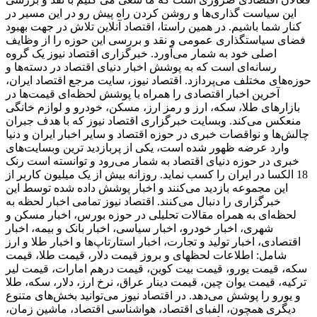
این سیاست گذاری‌ها و روشن کردن راه پیش رو در این مسیر در
کنار شما باشیم. در همین راستا، اقتصاد آنلاین تلاش در جهت بهبود
فضای سیاستگذاری عمومی و نقد و بررسی این حوزه را از وظایف
اصلی خود به شمار می‌آورد. خبرگزاری اقتصاد نیوز یک گروه
رسانه‌ای است که به پوشش اخبار دنیای اقتصاد در دسته‌ها و
حوزه‌های مختلف می‌پردازد. اقتصاد نیوز، سایت مرجع اقتصاد ایران،
آخرین اخبار اقتصادی را همراه با پوشش لحظه‌ای قیمت‌ها در
بازارهای طلا، سکه، ارز و رمز ارز، مسکن، خودرو و لوازم خانگی
منعکس می‌کند. وبسایت خبرگزاری اقتصاد نیوز که با هدف جبران
چالش‌ها و نواقصات خبری در حوزه اقتصاد و سایر اخبار ایران و دنیا
وارد عرضه ظهور شده است، یکی از پربازدید ترین وبسایت‌های
خبری در حوزه دنیای اقتصاد به شمار می‌رود و توانسته است رنک
18 الکسا در ایران را کسب نماید. روزانه بیش از یک میلیون کاربر از
این مجموعه بازدید می‌کنند و اخبار پوشش داده شده توسط این
خبرگزاری را دنبال می‌کنند. اقتصاد نیوز تمامی اخبار لحظه به
لحظه‌ای به همراه مقالات تحلیلی در حوزه بورس، اخبار مسکن و
شهری، اخبار خودرو، اخبار سیاسی، اخبار بانک و بیمه، اخبار
اقتصادی، اخبار تولید و تجارت، اخبار استارتاپ‌ها و اخبار طلا و ارز
شامل: اطلاعات لحظهای و بروز قیمت دلار، قیمت طلا، قیمت
سکه، قیمت یورو، قیمت بیت کوین، قیمت درهم امارات، قیمت لیر
ترکیه، قیمت یوان چین، قیمت دینار عراق، نرخ ارز، دلار، سکه، طلا
و یورو را پوشش می‌دهد. در اقتصاد نیوز می‌توانید بخش‌های متنوع
دیگری همچون، الفبای اقتصاد، هواشناسی اقتصاد، ماشین زمان،