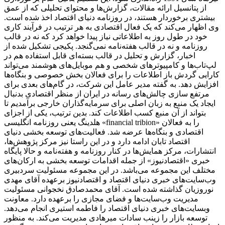
از پتانسیل ارائه مقالات، گزارش‌ها و محتوای تحلیلی که از عمق
بیشتری برخوردار هستند، در روزنامه دنیای اقتصاد اخذ شده است.
وی اظهار می‌کند که یک فعال اقتصادی به هر ترتیب در فرآیند کاری
خود در طول روز به اطلاعاتی نیاز پیدا خواهد کرد که نه در قالب
روزنامه و نه در قالب هفته‌نامه نمی‌گنجد. پکیجی تشکیل شده از
اخبار، گزارش و تحلیل در قالب بسته‌ای قابل استفاده هم در
لپ‌تاب‌ها و کامپیوترهای شخصی و هم موبایل‌های هوشمند می‌تواند
کارایی گردش باز اطلاعات را برای فعالان بخش خصوصی و بنگاه‌ها
افزایش دهد. به گفته مدیر عامل این شرکت، در گام‌های بعدی برای
مرتفع سازی چالش‌های رسانه در ایران از منظر اقتصادی بدنبال
ایجاد یک منبع به زبان اصلی برای سرمایه‌گذاران خارجی برآمدیم تا
بتواند از آن منبع کسب اطلاعات کند. بدین ترتیب، یکی از اجزای
هلدینگ یعنی روزنامه انگلیسی «financial tribion» را به فعالان
اقتصادی و بنگاه‌ها عرضه شد. فعالیت‌های توسعه بخشی دنیای
اقتصاد تابان ادامه دارد و در این راستا نیز مرکز پژوهش‌ها،
انتشارات، مرکز همایش‌ها در کنار روزنامه و هفته‌نامه و حالا پایگاه
خبری «اقتصادنیوز» از جمله اقدامات توسعه بخشی به ارکان‌های
مختلف این مجموعه می‌باشد. در این مجموعه مسئولیت سردبیری
وب‌سایت‌های خبری دنیای اقتصاد و اقتصادنیوز برعهده آقای مهدی
نوروزیان گذاشته شده است. آقای محمدصادق نخجوانی مسئولیت
مدیریت وب‌سایت‌ها و فضای مجازی را برعهده دارد. معاونت
وبسایت‌های خبری دنیای اقتصاد را فاطمه استیری انجام می‌دهد.
توسعه بازار را زینب سادات میرهادی مدیریت می‌کند. به منظور