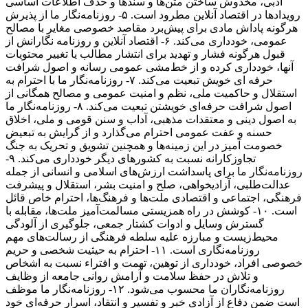
ادبی، مخدوش ساختن متن‌ها و سندها و حذف اطلاعات اساسی
رویدادها در اقتصاد آنلاین مطرود است. ۵- روزنامه‌نگار ما از پذیرش
هرگونه پاداش مادی برای پیش‌برد مقاصد خصوصی مغایر با مصالح
عمومی، خودداری می‌کند. ۶- اقتصاد آنلاین و روزنامه نگارانش از
قبول هرگونه فشار و تهدید برای انتشار مطالب یا تغییر محتویات
آنها، خودداری کرده و از خط‌مشی عمومی رسانه و اصول شرافت
حرفه ای خویش تبعیت می‌کند. ۷- روزنامه‌نگار ما با احترام به
استقلال و حاکمیت ملی، نظم و امنیت عمومی و مصالح همگانی از
اصول شرافت حرفه‌ای خویشتن تبعیت می‌کند. ۸- روزنامه‌نگار ما
به اصول دینی و معتقدات مذهبی، آداب و سنن قومی و ملی، اخلاق
حسنه و عفت عمومی احترام می‌گذارد و از گرایش به تبعیض
خصومت آمیز در این زمینه‌ها و همچنین تشویق و تحریک به جنگ
تجاوزکارانه نسبت به کشورهای دیگر خودداری می‌کند. ۹-
روزنامه‌نگار ما برای پاسداشت ارزش‌های اسلامی و انسانی از جمله
عدالت‌طلبی، آزادیخواهی، صلح و امنیت بشر، استقلال و پیشرفت
فرهنگی، اجتماعی و اقتصادی ملت‌ها و فرهنگ‌ها، احترام خاص قائل
است. ۱۰- کوشش در راه همزیستی مسالمت‌آمیز ملت‌ها، مقابله با
گسترش وسایل و ادوات کشتار جمعی، جلوگیری از آلودگی
محیط‌زیست و مبارزه علیه سلطه فرهنگی از رسالت‌های مهم
روزنامه‌نگاری است. ۱۱- احترام به حیثیت شخصی و حریم
خصوصی افراد، خودداری از توهین، تهمت و افتراء نسبت به اشخاص
و تلاش در حفظ سلامت و آرامش روانی جامعه از وظایف
روزنامه‌نگاران ما محسوب می‌شود. ۱۲- روزنامه‌نگار ما موظف
است ضمن دفاع از آزادی خبر و تفسیر و انتقاد، اسرار حرفه‌ای خود