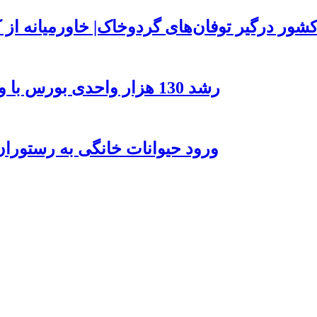
۱۵ کشور درگیر توفان‌های گردوخاک| خاورمیانه 
رشد 130 هزار واحدی بورس با ورود 6 همت پول حقیقی/ صف خرید 700 نماد
ورود حیوانات خانگی به رستورا