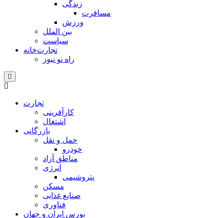
زندگی
مسافرت
ورزش
بین الملل
سیاست
تجارت‌خانه
راه نو نیوز
تجارت
کارآفرینی
اشتغال
بازرگانی
حمل و نقل
خودرو
مناطق آزاد
انرژی
پتروشیمی
مسکن
صنایع غذایی
فناوری
بورس ایران و جهان