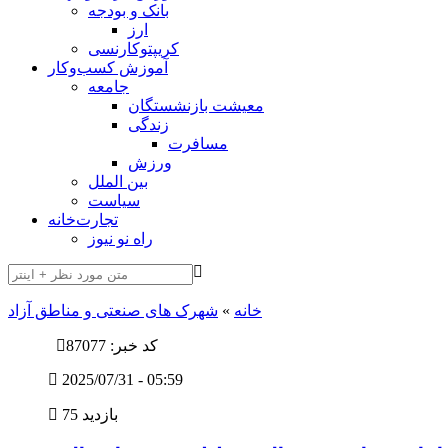
بانک و بودجه
ارز
کریپتوکارنسی
آموزش کسب‌وکار
جامعه
معیشت بازنشستگان
زندگی
مسافرت
ورزش
بین الملل
سیاست
تجارت‌خانه
راه نو نیوز
خانه
»
شهرک های صنعتی و مناطق آزاد
کد خبر: 87077
2025/07/31 - 05:59
75 بازدید