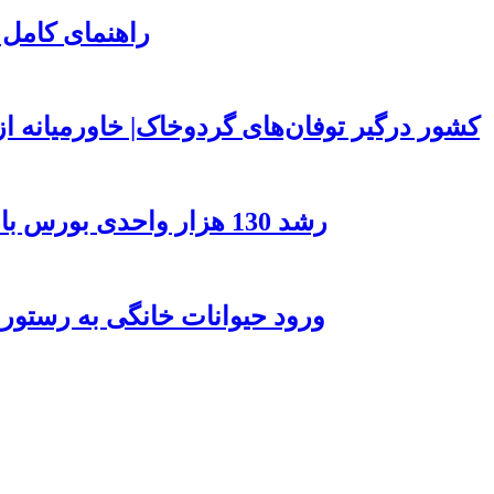
راهنمای کامل 
۱۵۰ کشور درگیر توفان‌های گردوخاک| خاورمیانه
رشد 130 هزار واحدی بورس با ورود 6 همت پول حقیقی/ صف خرید 700 نماد
ورود حیوانات خانگی به رستور