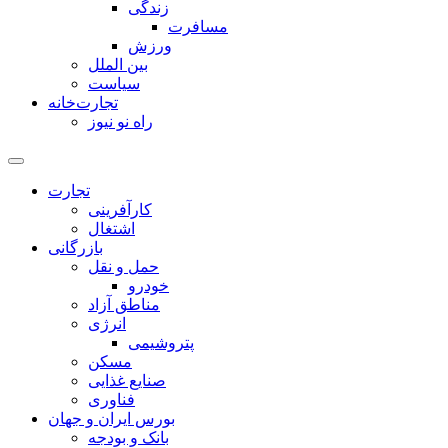
زندگی
مسافرت
ورزش
بین الملل
سیاست
تجارت‌خانه
راه نو نیوز
تجارت
کارآفرینی
اشتغال
بازرگانی
حمل و نقل
خودرو
مناطق آزاد
انرژی
پتروشیمی
مسکن
صنایع غذایی
فناوری
بورس ایران و جهان
بانک و بودجه