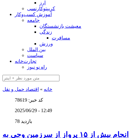
ارز
کریپتوکارنسی
آموزش کسب‌وکار
جامعه
معیشت بازنشستگان
زندگی
مسافرت
ورزش
بین الملل
سیاست
تجارت‌خانه
راه نو نیوز
خانه
»
اقتصاد حمل و نقل
کد خبر: 78619
2025/06/29 - 12:49
78 بازدید
انجام بیش از ۱۵ پرواز از سرزمین وحی به