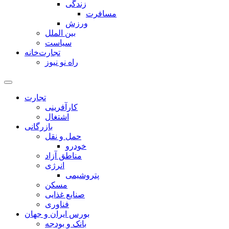
زندگی
مسافرت
ورزش
بین الملل
سیاست
تجارت‌خانه
راه نو نیوز
تجارت
کارآفرینی
اشتغال
بازرگانی
حمل و نقل
خودرو
مناطق آزاد
انرژی
پتروشیمی
مسکن
صنایع غذایی
فناوری
بورس ایران و جهان
بانک و بودجه