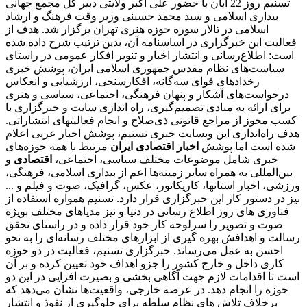
تسنیم روز 22 آبان با حضور علی اکبر ولایتی دبیر کل مجمع جهانی
بیداری اسلامی و سید محمد حسینی وزیر وقت فرهنگ و ارشاد
اسلامی در تالار سوره حوزه هنری تهران برگزار شد. هدف از
فعالیت این خبرگزاری در اساسنامه آن، بدین ترتیب شرح داده شده
است: اطلاع‌رسانی و انتشار اخبار و تنویر افکار عمومی در راستای
سیاست‌های نظام مقدس جمهوری اسلامی ایران، پوشش خبری
رخدادهای قوای سه‌گانه، افکارسنجی، ارزشیابی و انعکاس
درخواست‌های آشکار و پنهان فرهنگی، اجتماعی، سیاسی و هنری
برای ارائه به مبادی تصمیم‌گیری، راه اندازی سایت و خبرگزاری با
کسب مجوز از مراجع قانونی ذی‌صلاح و انجام فعالیتهای انتشاراتی.
هدف راه‌اندازی این وبسایت خبری تسنیم، پوشش اخبار عربی اعلام
شده است اما پوشش
اخبار اقتصادی ایران
مرتبط با همه حوزه‌های
خبری شامل موضوعات مختلف سیاسی، اجتماعی،
اقتصادی
و
بین‌المللی به همراه سایر زمینه‌ها اعم از بیداری اسلامی، فرهنگی،
ورزشی، اخبار استانها، کاریکاتور، عکس، گرافیک، صوت و فیلم و ...
نیز در دستور کار این خبرگزاری قرار دارد. تسنیم همواره استفاده از
فناوری های روز اطلاع رسانی در دنیا و نیز مدیاهای مختلف بویژه
صوت و تصویر را سرلوحه کار خود قرار داده و در راستای تحقق
رسالت و اهدافش بهره گیری از ابزارهای مختلف رسانه‌ای را به نحو
احسن به عمل می‌رساند. خبرگزاری تسنیم، فعالیت در دو حوزه
کاری داخل و خارج کشور را جزو اهداف خود تعیین کرده و بر آن
است تا اقدامات لازم جهت آگاهی بخشی و بصیرت افزایی در این دو
حوزه را انجام دهد. در عرصه خارجی، واقعیت‌ها نشان می‌دهد که
برخلاف تلاش های نظام سلطه برای جلوگیری از نفوذ و انتشار