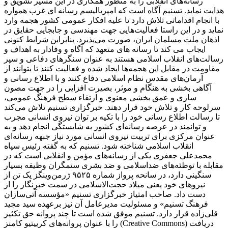
رسانه‌های انقلابی را به منظور همکاری در این مسیر تشویق و
هدایت نماید. تسنیم آگاه است که امپریالیسم رسانه ای غرب همواره
با انجام اقداماتی تلاش دارد تا علیه افکار عمومی کشور هجمه وارد
نماید و در این راستا فعالیت‌هایی جهت مهندسی و جابجایی حقایق در
اذهان ملت مسلمان ایران، صورت می‌پذیرد. بنابراین شرایط کنونی
ایجاب می کند تا رسانه های متعهد که آگاه و وفادار به اهداف و
رسالت‌های انقلاب اسلامی هستند به عنوان سنگرهای دفاعی و سپر
مقاومت در مقابل این هجمه‌ها ایجاد شده و فعالیت کنند تا بتوانند از
آرمان‌های مقدس نظام اسلامی دفاع کنند و با اطلاع رسانی و
آگاهی بخشی به هنگام و موثر، بصیرت افزایی را در جهت مصون
سازی و عمق بخشی معنوی و ارتقاء سطح فرهنگ عمومی،
سرلوحه کار و تلاش خود قرار دهند. خبرگزاری تسنیم تلاش می‌کند
تا رسالت اطلاع رسانی خود را با تکیه بر توان نیروی انسانی مجرب
و توانمند در عرصه رسانه‌ای کشور به شایستگی انجام دهد و به
عنوان مرکزی برای تربیت نیروی انسانی مورد نیاز جبهه رسانه‌ای
انقلاب اسلامی شناخته شود. تسنیم که به گفته رئیس سپاه
محمدعلی جعفری یکی از رسانه‌های مؤمن و انقلابی است که در
مقابله با توطئه‌های ضداسلامی و ضد بشری ستمگران وظیفه بسیار
سنگینی دارد، در سانحه پرواز شماره ۹۵۲۵ ژرمن‌وینگز یک تن از
نیروهای خود یعنی میلاد حجت‌الاسلامی در سمت خبرنگار را از
دست داد. صاحب امتیاز خبرگزاری تسنیم «مؤسسه آتی‌سازان
فرهنگ تسنیم» و مسئولیت مدیرعامل آن نیز برعهده سید مجید
قلی‌زاده‌ قرار دارد. تسنیم موفق شده است تا چند پروانه حق تکثیر
را با عنوان پروانه‌های کرییتیو کامنز (Creative Commons) دریافت