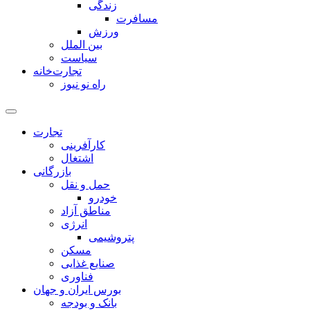
زندگی
مسافرت
ورزش
بین الملل
سیاست
تجارت‌خانه
راه نو نیوز
تجارت
کارآفرینی
اشتغال
بازرگانی
حمل و نقل
خودرو
مناطق آزاد
انرژی
پتروشیمی
مسکن
صنایع غذایی
فناوری
بورس ایران و جهان
بانک و بودجه