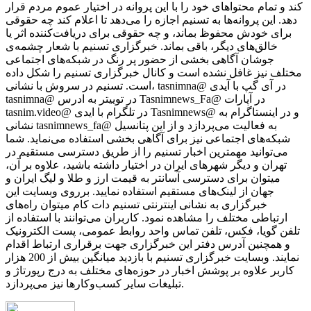
کند و تمام محتواهای خود را با این پروانه در اختیار عموم مردم قرار
دهد. این پروانه‌ها به تسنیم اجازه را می‌دهد تا اعلام کند چه حقوقی
برای خودش محفوظ بماند، و چه حقوقی برای دریافت‌کننده اثر یا
خالق‌های دیگر، باقی بماند. خبرگزاری تسنیم با شعار چشمه‌ی
جوشان آگاهی بخشی از حضور پر رنگ در شبکه‌های اجتماعی
مختلف نیز غافل نشده است و کانال خبرگزاری تسنیم را شکل داده
است. تسنیم در سروش با نشانی، tasnimna@ در آی گپ با آیدی
tasnimna@ در توییتر به ادرس Tasnimnews_Fa@ در آپارات
tasnim.video@ در تلگرام با ایدی Tasnimnews@ و در اینستاگرام به
نشانی tasnimnews_fa@ به فعالیت می‌پردازد و از این پتانسیل
شبکه‌های اجتماعی نیز برای آگاهی بخشی استفاده می‌نماید. شما
می‌توانید مهمترین اخبار تسنیم را از طریق دسترسی مستقیم در
تهران و دیگر شهرهای ایران در اختیار داشته باشید، علاوه بر آن،
میتوان برای دسترسی آسانتر به قیمت ارز و طلا و لیگ ایران و
جهان از لینک‌های مستقیم استفاده نمایید. برروی وبسایت این
خبرگزاری به نشانی اینترنتی تسنیم دات کام میتوان راه‌های
ارتباطی مختلف را مشاهده نمود. کاربران می‌توانند با استفاده از
تلفن گویا، فکس، تلفن تماس واحد روابط عمومی، پست الکترونیک
و همچنین آدرس دفتر این خبرگزاری جهت برقراری ارتباط اقدام
نمایند. وبسایت خبرگزاری تسنیم با بازدید میانگین بیش از 200 هزار
کاربر علاوه بر پوشش اخبار در حوزه‌های مختلف به درج رپورتاژ و
تبلیغات سایر کسب‌وکارها نیز می‌پردازد.