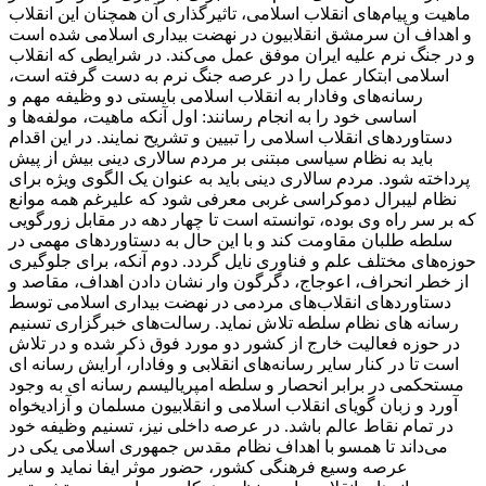
ماهیت و پیام‌های انقلاب اسلامی، تاثیرگذاری آن همچنان این انقلاب
و اهداف آن سرمشق انقلابیون در نهضت بیداری اسلامی شده است
و در جنگ نرم علیه ایران موفق عمل می‌کند. در شرایطی که انقلاب
اسلامی ابتکار عمل را در عرصه جنگ نرم به دست گرفته است،
رسانه‌های وفادار به انقلاب اسلامی بایستی دو وظیفه مهم و
اساسی خود را به انجام رسانند: اول آنکه ماهیت، مولفه‌ها و
دستاوردهای انقلاب اسلامی را تبیین و تشریح نمایند. در این اقدام
باید به نظام سیاسی مبتنی بر مردم سالاری دینی بیش از پیش
پرداخته شود. مردم سالاری دینی باید به عنوان یک الگوی ویژه برای
نظام لیبرال دموکراسی غربی معرفی شود که علیرغم همه موانع
که بر سر راه وی بوده، توانسته است تا چهار دهه در مقابل زورگویی
سلطه طلبان مقاومت کند و با این حال به دستاوردهای مهمی در
حوزه‌های مختلف علم و فناوری نایل گردد. دوم آنکه، برای جلوگیری
از خطر انحراف، اعوجاج، دگرگون وار نشان دادن اهداف، مقاصد و
دستاوردهای انقلاب‌های مردمی در نهضت بیداری اسلامی توسط
رسانه های نظام سلطه تلاش نماید. رسالت‌های خبرگزاری تسنیم
در حوزه فعالیت خارج از کشور دو مورد فوق ذکر شده و در تلاش
است تا در کنار سایر رسانه‌های انقلابی و وفادار، آرایش رسانه ای
مستحکمی در برابر انحصار و سلطه امپریالیسم رسانه ای به وجود
آورد و زبان گویای انقلاب اسلامی و انقلابیون مسلمان و آزادیخواه
در تمام نقاط عالم باشد. در عرصه داخلی نیز، تسنیم وظیفه خود
می‌داند تا همسو با اهداف نظام مقدس جمهوری اسلامی یکی در
عرصه وسیع فرهنگی کشور، حضور موثر ایفا نماید و سایر