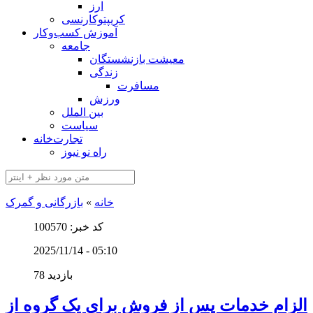
ارز
کریپتوکارنسی
آموزش کسب‌وکار
جامعه
معیشت بازنشستگان
زندگی
مسافرت
ورزش
بین الملل
سیاست
تجارت‌خانه
راه نو نیوز
خانه
»
بازرگانی و گمرک
کد خبر: 100570
2025/11/14 - 05:10
78 بازدید
الزام خدمات پس از فروش برای یک گروه از