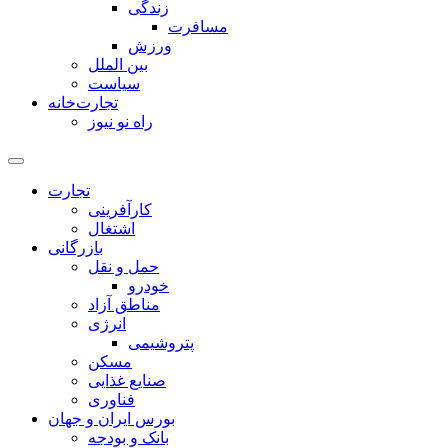
زندگی
مسافرت
ورزش
بین الملل
سیاست
تجارت‌خانه
راه نو نیوز
تجارت
کارآفرینی
اشتغال
بازرگانی
حمل و نقل
خودرو
مناطق آزاد
انرژی
پتروشیمی
مسکن
صنایع غذایی
فناوری
بورس ایران و جهان
بانک و بودجه